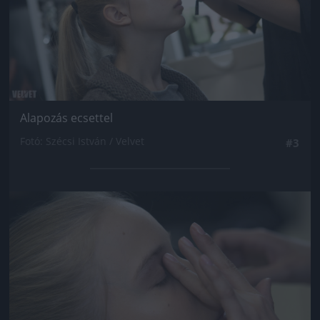
Alapozás ecsettel
Fotó: Szécsi István / Velvet
#3
Jön még kép!