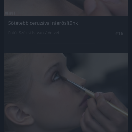
Sötétebb ceruzával ráerősítünk
Fotó: Szécsi István / Velvet
#16
Jön még kép!