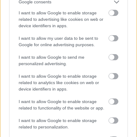
Google consents
Fotó: Szécsi István / Velvet
#9
I want to allow Google to enable storage
related to advertising like cookies on web or
device identifiers in apps.
Jön még kép!
I want to allow my user data to be sent to
Google for online advertising purposes.
I want to allow Google to send me
personalized advertising.
I want to allow Google to enable storage
related to analytics like cookies on web or
device identifiers in apps.
I want to allow Google to enable storage
related to functionality of the website or app.
Középről kifelé irányuló mozdulatokkal kell felvinni
I want to allow Google to enable storage
related to personalization.
Fotó: Szécsi István / Velvet
#10