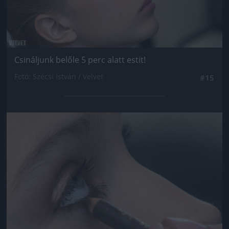
Csináljunk belőle 5 perc alatt estit!
Fotó: Szécsi István / Velvet
#15
Jön még kép!