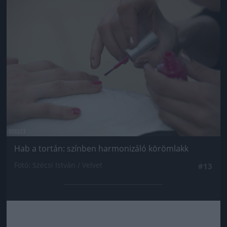
Jön még kép!
Hab a tortán: színben harmonizáló körömlakk
Fotó: Szécsi István / Velvet
#13
Jön még kép!