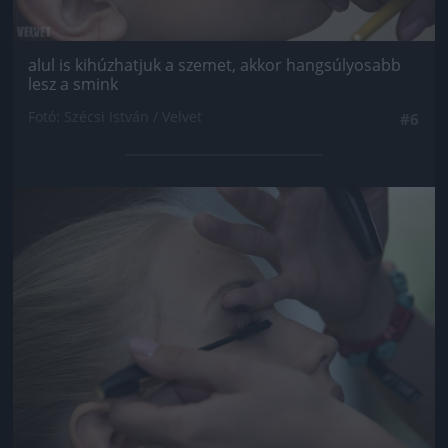
alul is kihúzhatjuk a szemet, akkor hangsúlyosabb
lesz a smink
Fotó: Szécsi István / Velvet
#6
Jön még kép!