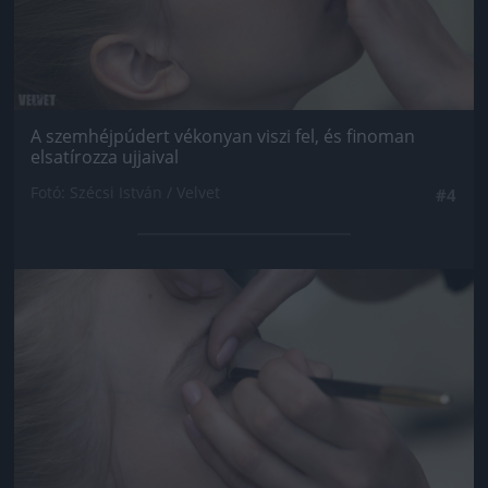
A szemhéjpúdert vékonyan viszi fel, és finoman
elsatírozza ujjaival
Fotó: Szécsi István / Velvet
#4
Jön még kép!