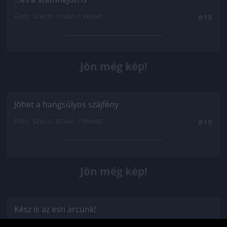
Fotó: Szécsi István / Velvet
#18
Jön még kép!
Jöhet a hangsúlyos szájfény
Fotó: Szécsi István / Velvet
#19
Jön még kép!
Kész is az esti arcunk!
Fotó: Szécsi István / Velvet
#20