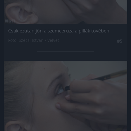
Csak ezután jön a szemceruza a pillák tövében
Fotó: Szécsi István / Velvet
#5
Jön még kép!