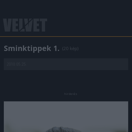
Sminktippek 1.
(20 kép)
2010.05.25.
Jön még kép!