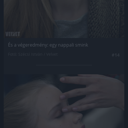
És a végeredmény: egy nappali smink
Fotó: Szécsi István / Velvet
#14
Jön még kép!