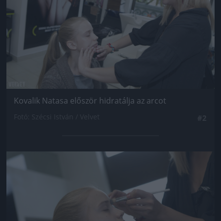
Kovalik Natasa először hidratálja az arcot
Fotó: Szécsi István / Velvet
#2
Jön még kép!