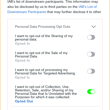
Az esetlejes hibákat legjobban fülpiszkálóval lehet
IAB’s list of downstream participants. This information may
korrigálni
also be disclosed by us to third parties on the
IAB’s List of
Downstream Participants
that may further disclose it to other
Fotó: Szécsi István / Velvet
#8
third parties.
Please note that this website/app uses one or more Google
Personal Data Processing Opt Outs
services and may gather and store information including but
not limited to your visit or usage behaviour. You may click to
I want to opt-out of the Sharing of my
Jön még kép!
personal data.
grant or deny consent to Google and its third-party tags to
Opted In
use your data for below specified purposes in below Google
consent section.
I want to opt-out of the Sale of my
Personal Data.
Opted In
I want to opt-out of processing my
Personal Data for Targeted Advertising.
Opted In
I want to opt-out of Collection, Use,
Retention, Sale, and/or Sharing of my
Personal Data that Is Unrelated with the
Purposes for which it was collected.
Opted Out
Pink pirosító