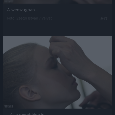
A szemzugban...
Fotó: Szécsi István / Velvet
#17
Jön még kép!
...és a szemhéjon is