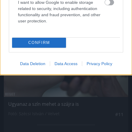
I want to allow Google to enable storage
related to security, including authentication
functionality and fraud prevention, and other
user protection.
Jön még kép!
CONFIRM
Data Deletion
Data Access
Privacy Policy
Ugyanaz a szín mehet a szájra is
Fotó: Szécsi István / Velvet
#11