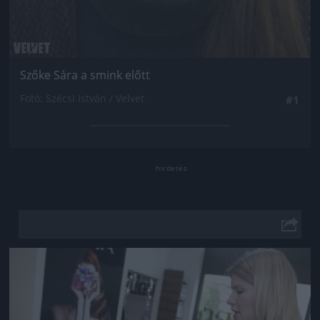
Szőke Sára a smink előtt
Fotó: Szécsi István / Velvet
#1
Jön még kép!