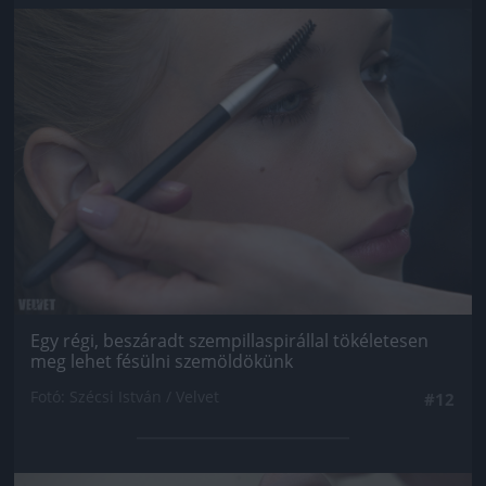
Jön még kép!
Egy régi, beszáradt szempillaspirállal tökéletesen
meg lehet fésülni szemöldökünk
Fotó: Szécsi István / Velvet
#12