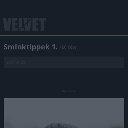
Sminktippek 1.
(20 kép)
2010.05.25.
Jön még kép!