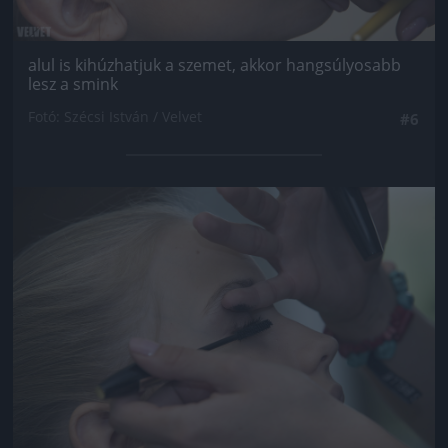
alul is kihúzhatjuk a szemet, akkor hangsúlyosabb
lesz a smink
Fotó: Szécsi István / Velvet
#6
Jön még kép!