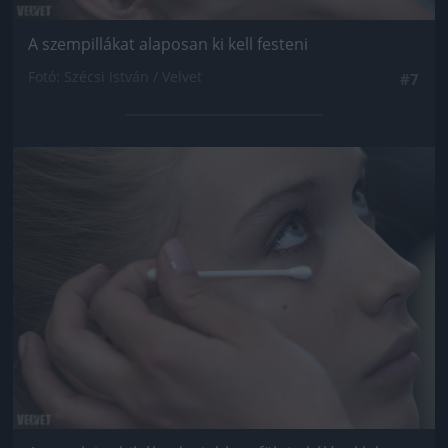
A szempillákat alaposan ki kell festeni
Fotó: Szécsi István / Velvet
#7
Jön még kép!