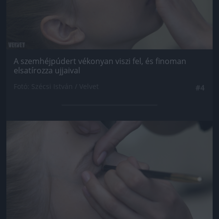
A szemhéjpúdert vékonyan viszi fel, és finoman
elsatírozza ujjaival
Fotó: Szécsi István / Velvet
#4
Jön még kép!