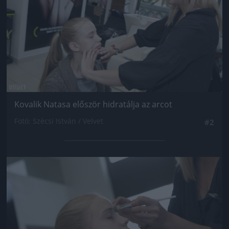
Kovalik Natasa először hidratálja az arcot
Fotó: Szécsi István / Velvet
#2
Jön még kép!