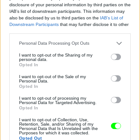
disclosure of your personal information by third parties on the
Fotó: Szécsi István / Velvet
#9
IAB’s list of downstream participants. This information may
also be disclosed by us to third parties on the
IAB’s List of
Downstream Participants
that may further disclose it to other
third parties.
Jön még kép!
Please note that this website/app uses one or more Google
Personal Data Processing Opt Outs
services and may gather and store information including but
not limited to your visit or usage behaviour. You may click to
I want to opt-out of the Sharing of my
personal data.
grant or deny consent to Google and its third-party tags to
Opted In
use your data for below specified purposes in below Google
consent section.
I want to opt-out of the Sale of my
Personal Data.
Opted In
I want to opt-out of processing my
Personal Data for Targeted Advertising.
Opted In
I want to opt-out of Collection, Use,
Középről kifelé irányuló mozdulatokkal kell felvinni
Retention, Sale, and/or Sharing of my
Personal Data that Is Unrelated with the
Fotó: Szécsi István / Velvet
Purposes for which it was collected.
#10
Opted Out