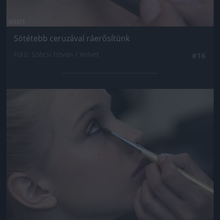
Sötétebb ceruzával ráerősítünk
Fotó: Szécsi István / Velvet
#16
Jön még kép!