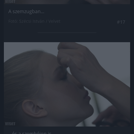
A szemzugban...
Fotó: Szécsi István / Velvet
#17
Jön még kép!
...és a szemhéjon is