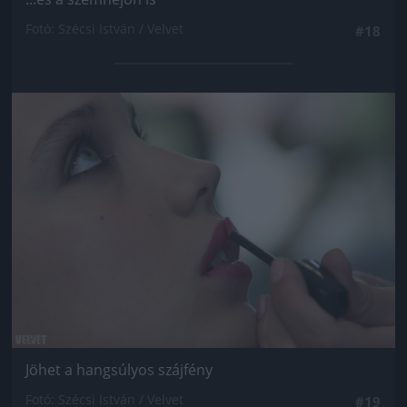
Fotó: Szécsi István / Velvet
#18
Jön még kép!
Jöhet a hangsúlyos szájfény
Fotó: Szécsi István / Velvet
#19