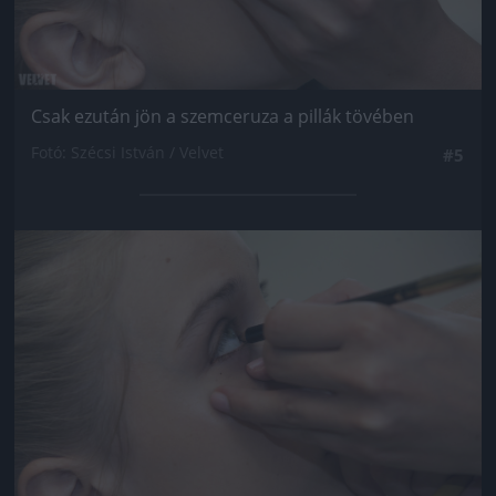
Csak ezután jön a szemceruza a pillák tövében
Fotó: Szécsi István / Velvet
#5
Jön még kép!