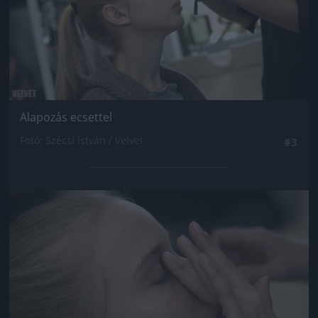
Alapozás ecsettel
Fotó: Szécsi István / Velvet
#3
Jön még kép!