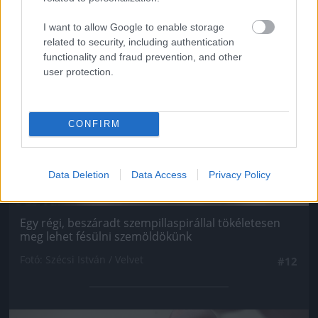
Jön még kép!
I want to allow Google to enable storage
related to security, including authentication
functionality and fraud prevention, and other
user protection.
CONFIRM
Data Deletion
Data Access
Privacy Policy
Egy régi, beszáradt szempillaspirállal tökéletesen
meg lehet fésülni szemöldökünk
Fotó: Szécsi István / Velvet
#12