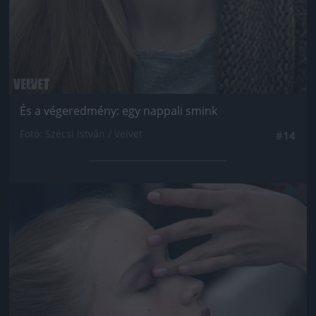
És a végeredmény: egy nappali smink
Fotó: Szécsi István / Velvet
#14
Jön még kép!