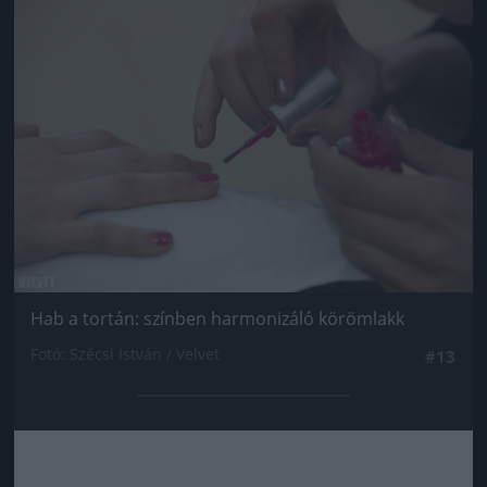
Jön még kép!
Hab a tortán: színben harmonizáló körömlakk
Fotó: Szécsi István / Velvet
#13
Jön még kép!