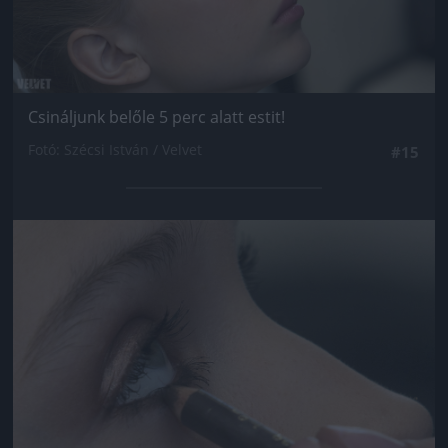
Csináljunk belőle 5 perc alatt estit!
Fotó: Szécsi István / Velvet
#15
Jön még kép!