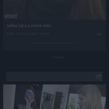
Szőke Sára a smink előtt
Fotó: Szécsi István / Velvet
#1
Jön még kép!