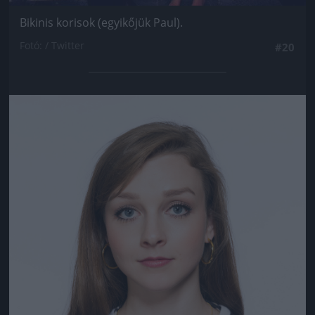
Bikinis korisok (egyikőjük Paul).
Fotó: / Twitter
#20
Jön még kép!