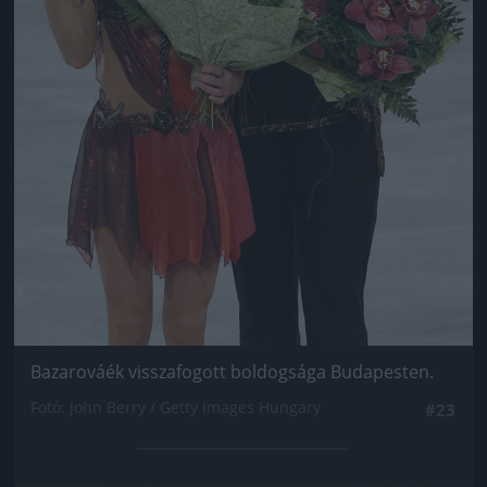
Bazarováék visszafogott boldogsága Budapesten.
Fotó: John Berry / Getty Images Hungary
#23