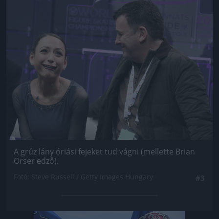
Jön még kép!
A grúz lány óriási fejeket tud vágni (mellette Brian
Orser edző).
Fotó: Steve Russell / Getty Images Hungary
#3