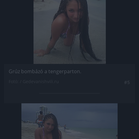
Grúz bombázó a tengerparton.
Fotó: / Gedevanishvili.ru
#5
Jön még kép!