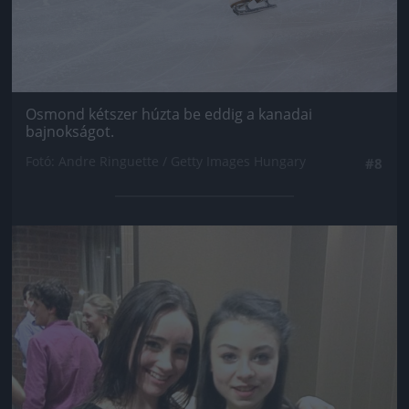
Osmond kétszer húzta be eddig a kanadai
bajnokságot.
Fotó: Andre Ringuette / Getty Images Hungary
#8
Jön még kép!