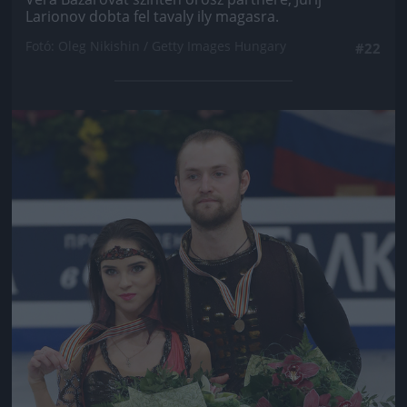
Larionov dobta fel tavaly ily magasra.
Fotó: Oleg Nikishin / Getty Images Hungary
#22
Jön még kép!