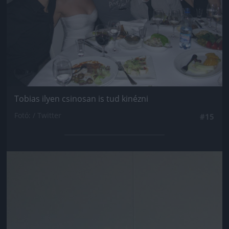
Tobias ilyen csinosan is tud kinézni
Fotó: / Twitter
#15
Jön még kép!