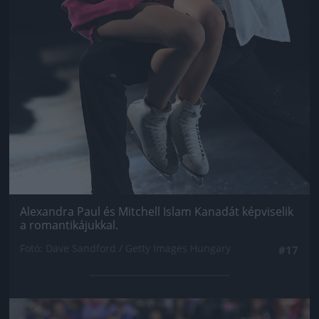
Alexandra Paul és Mitchell Islam Kanadát képviselik
a romantikájukkal.
Fotó: Dave Sandford / Getty Images Hungary
#17
Jön még kép!