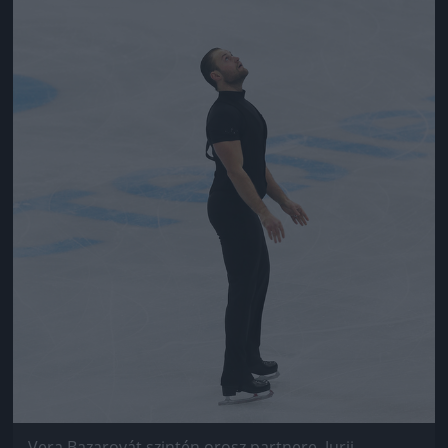
Vera Bazarovát szintén orosz partnere, Jurij