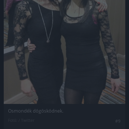
Osmondék dögösködnek.
Fotó: / Twitter
#9