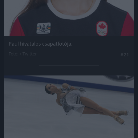
Paul hivatalos csapatfotója.
Fotó: / Twitter
#21
Jön még kép!