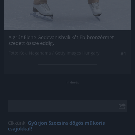
A grúz Elene Gedevanishvili két Eb-bronzérmet
szedett össze eddig.
Fotó: Koki Nagahama / Getty Images Hungary
#1
Cikkünk:
Gyúrjon Szocsira dögös műkoris
csajokkal!