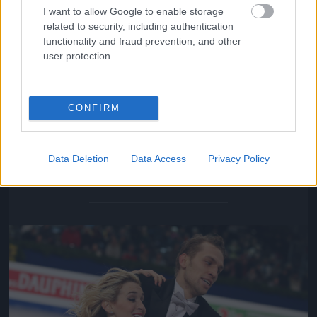
I want to allow Google to enable storage
related to security, including authentication
functionality and fraud prevention, and other
user protection.
CONFIRM
Isabella Tobias és Deividas Stagniunas: a páros női
tagja echte New York-i, de megoldotta a problémát.
Data Deletion
Data Access
Privacy Policy
Fotó: Dave Reginek / Getty Images Hungary
#13
Jön még kép!