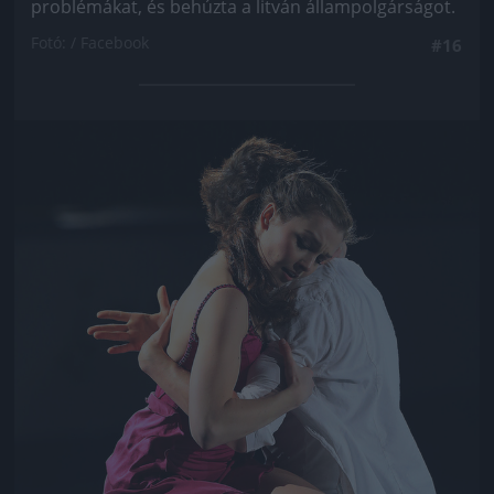
problémákat, és behúzta a litván állampolgárságot.
Fotó: / Facebook
#16
Jön még kép!