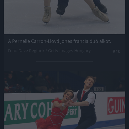
A Pernelle Carron-Lloyd Jones francia duó alkot.
Fotó: Dave Reginek / Getty Images Hungary
#10
Jön még kép!