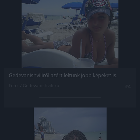
Jön még kép!
Gedevanishviliről azért leltünk jobb képeket is.
Fotó: / Gedevanishvili.ru
#4
Jön még kép!