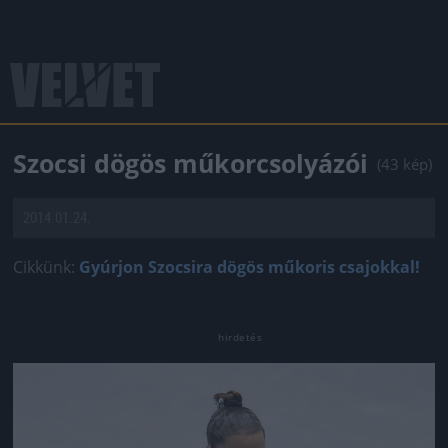
Szocsi dögös műkorcsolyázói
(43 kép)
2014.01.24.
Cikkünk:
Gyúrjon Szocsira dögös műkoris csajokkal!
Jön még kép!