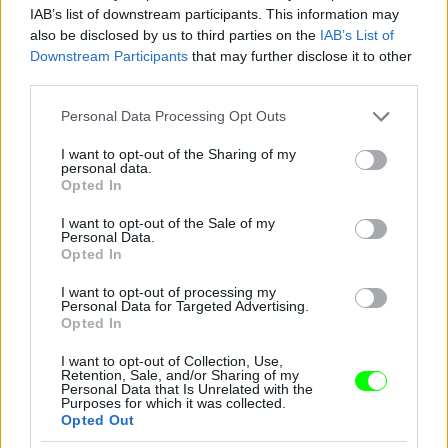
IAB’s list of downstream participants. This information may
also be disclosed by us to third parties on the
IAB’s List of
Downstream Participants
that may further disclose it to other
third parties.
Please note that this website/app uses one or more Google
Personal Data Processing Opt Outs
services and may gather and store information including but
not limited to your visit or usage behaviour. You may click to
I want to opt-out of the Sharing of my
personal data.
grant or deny consent to Google and its third-party tags to
Opted In
use your data for below specified purposes in below Google
consent section.
I want to opt-out of the Sale of my
Personal Data.
Opted In
I want to opt-out of processing my
Personal Data for Targeted Advertising.
Opted In
I want to opt-out of Collection, Use,
Retention, Sale, and/or Sharing of my
Personal Data that Is Unrelated with the
Purposes for which it was collected.
A 27 éves Carronnak eddig "csak" egy Universiade-
Opted Out
arany termett.