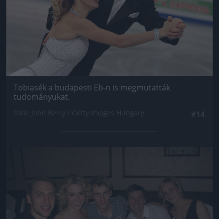
Tobiasék a budapesti Eb-n is megmutatták
tudományukat.
Fotó: John Berry / Getty Images Hungary
#14
Jön még kép!