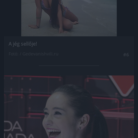
A jég sellője!
Fotó: / Gedevanishvili.ru
#6
Jön még kép!