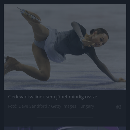
Jön még kép!
Gedevanisvilinek sem jöhet mindig össze.
Fotó: Dave Sandford / Getty Images Hungary
#2