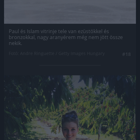
Paul és Islam vitrinje tele van ezüstökkel és
bronzokkal, nagy aranyérem még nem jött össze
nekik.
Fotó: Andre Ringuette / Getty Images Hungary
#18
Jön még kép!