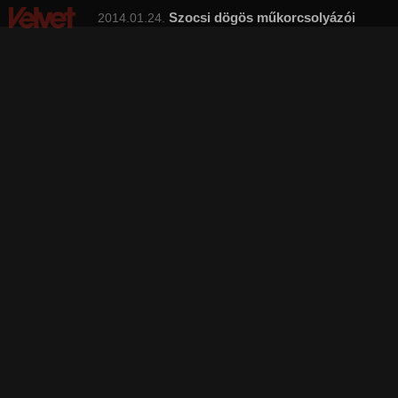
Szocsi dögös műkorcsolyázói
2014.01.24.