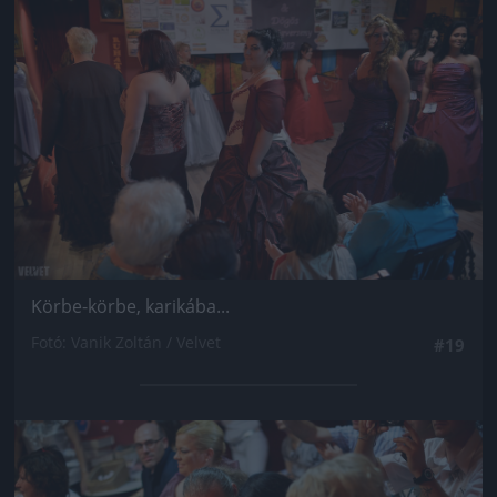
Körbe-körbe, karikába...
Fotó: Vanik Zoltán / Velvet
#19
Jön még kép!