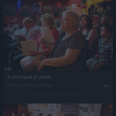
Jön még kép!
A szórólapok jól jöttek.
Fotó: Vanik Zoltán / Velvet
#3
Jön még kép!