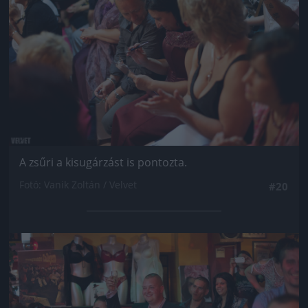
A zsűri a kisugárzást is pontozta.
Fotó: Vanik Zoltán / Velvet
#20
Jön még kép!