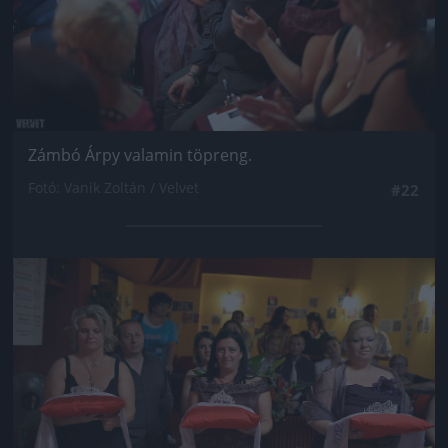
Zámbó Árpy valamin töpreng.
Fotó: Vanik Zoltán / Velvet
#22
Jön még kép!