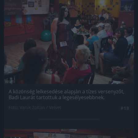
Jön még kép!
A közönség lelkesedése alapján a tízes versenyzőt,
Badi Laurát tartottuk a legesélyesebbnek.
Fotó: Vanik Zoltán / Velvet
#18
Jön még kép!