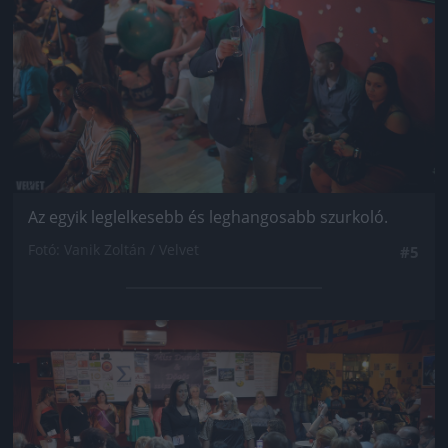
Az egyik leglelkesebb és leghangosabb szurkoló.
Fotó: Vanik Zoltán / Velvet
#5
Jön még kép!