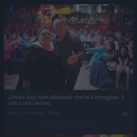
Jön még kép!
Zámbó Árpy nem véletlenül tűnt fel a tömegben, ő
volt a zsűri elnöke.
Fotó: Vanik Zoltán / Velvet
#2