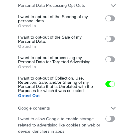
Aki nem tapsolt, lázasan fotózott.
Please note that this website/app uses one or more Google
Personal Data Processing Opt Outs
services and may gather and store information including but
Fotó: Vanik Zoltán / Velvet
#12
not limited to your visit or usage behaviour. You may click to
I want to opt-out of the Sharing of my
personal data.
grant or deny consent to Google and its third-party tags to
Opted In
use your data for below specified purposes in below Google
consent section.
I want to opt-out of the Sale of my
Jön még kép!
Personal Data.
Opted In
I want to opt-out of processing my
Personal Data for Targeted Advertising.
Opted In
I want to opt-out of Collection, Use,
Retention, Sale, and/or Sharing of my
Personal Data that Is Unrelated with the
Purposes for which it was collected.
Opted Out
Google consents
I want to allow Google to enable storage
A Barrio Latino Caféban a vörös szín dominál.
related to advertising like cookies on web or
device identifiers in apps.