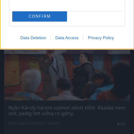
CONFIRM
Jön még kép!
Data Deletion
Data Access
Privacy Policy
Nyári Károly három számot adott előtt. Ráadás nem
volt, pedig lett volna rá igény.
Fotó: Vanik Zoltán / Velvet
#15