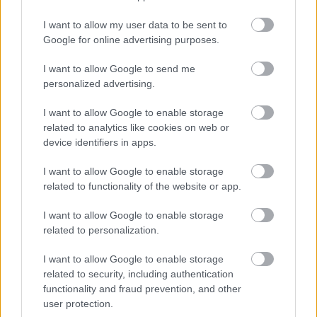
Fotó: Vanik Zoltán / Velvet
#13
I want to allow my user data to be sent to
Google for online advertising purposes.
I want to allow Google to send me
Jön még kép!
personalized advertising.
I want to allow Google to enable storage
related to analytics like cookies on web or
device identifiers in apps.
I want to allow Google to enable storage
related to functionality of the website or app.
I want to allow Google to enable storage
related to personalization.
I want to allow Google to enable storage
Itt most éppen nem látszik, de volt
related to security, including authentication
közönségtapsoltatás is.
functionality and fraud prevention, and other
user protection.
Fotó: Vanik Zoltán / Velvet
#14