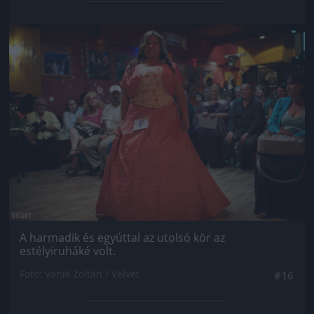
Jön még kép!
A harmadik és egyúttal az utolsó kör az
estélyiruháké volt.
Fotó: Vanik Zoltán / Velvet
#16