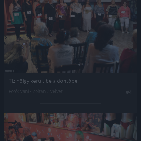
Tíz hölgy került be a döntőbe.
Fotó: Vanik Zoltán / Velvet
#4
Jön még kép!