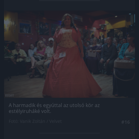
Jön még kép!
A harmadik és egyúttal az utolsó kör az
estélyiruháké volt.
Fotó: Vanik Zoltán / Velvet
#16