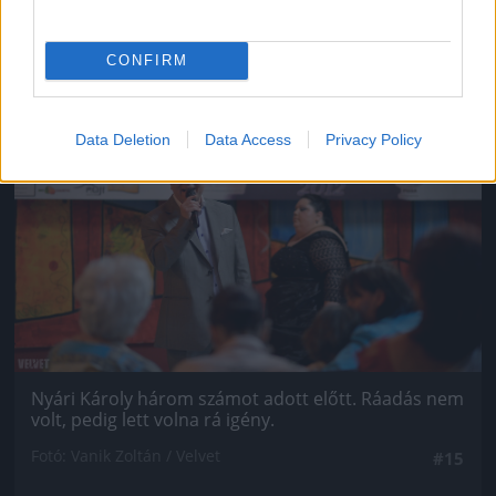
CONFIRM
Jön még kép!
Data Deletion
Data Access
Privacy Policy
Nyári Károly három számot adott előtt. Ráadás nem
volt, pedig lett volna rá igény.
Fotó: Vanik Zoltán / Velvet
#15