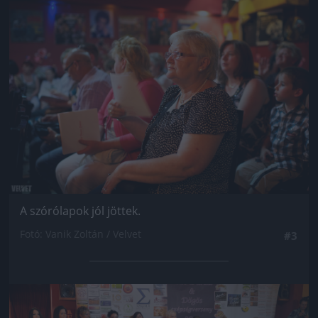
Jön még kép!
A szórólapok jól jöttek.
Fotó: Vanik Zoltán / Velvet
#3
Jön még kép!