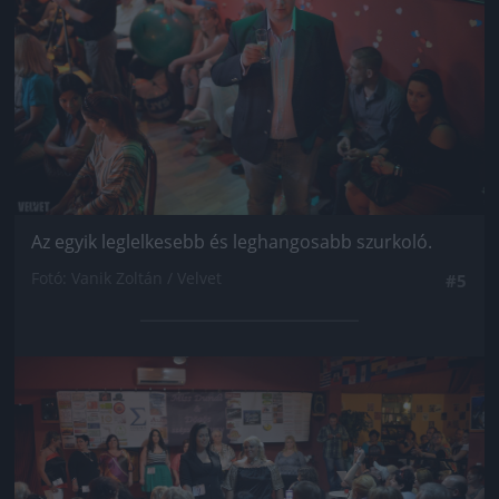
Az egyik leglelkesebb és leghangosabb szurkoló.
Fotó: Vanik Zoltán / Velvet
#5
Jön még kép!