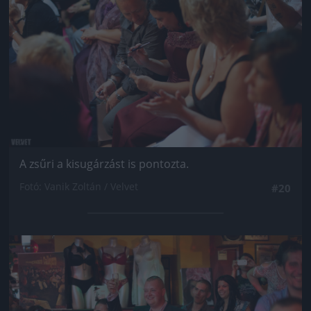
A zsűri a kisugárzást is pontozta.
Fotó: Vanik Zoltán / Velvet
#20
Jön még kép!