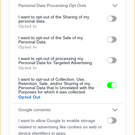
Aki nem tapsolt, lázasan fotózott.
Please note that this website/app uses one or more Google
Personal Data Processing Opt Outs
services and may gather and store information including but
Fotó: Vanik Zoltán / Velvet
#12
not limited to your visit or usage behaviour. You may click to
I want to opt-out of the Sharing of my
personal data.
grant or deny consent to Google and its third-party tags to
Opted In
use your data for below specified purposes in below Google
consent section.
I want to opt-out of the Sale of my
Jön még kép!
Personal Data.
Opted In
I want to opt-out of processing my
Personal Data for Targeted Advertising.
Opted In
I want to opt-out of Collection, Use,
Retention, Sale, and/or Sharing of my
Personal Data that Is Unrelated with the
Purposes for which it was collected.
Opted Out
Google consents
I want to allow Google to enable storage
A Barrio Latino Caféban a vörös szín dominál.
related to advertising like cookies on web or
device identifiers in apps.