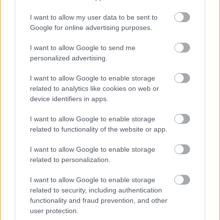
Fotó: Vanik Zoltán / Velvet
#13
I want to allow my user data to be sent to
Google for online advertising purposes.
I want to allow Google to send me
Jön még kép!
personalized advertising.
I want to allow Google to enable storage
related to analytics like cookies on web or
device identifiers in apps.
I want to allow Google to enable storage
related to functionality of the website or app.
I want to allow Google to enable storage
related to personalization.
I want to allow Google to enable storage
Itt most éppen nem látszik, de volt
related to security, including authentication
közönségtapsoltatás is.
functionality and fraud prevention, and other
user protection.
Fotó: Vanik Zoltán / Velvet
#14