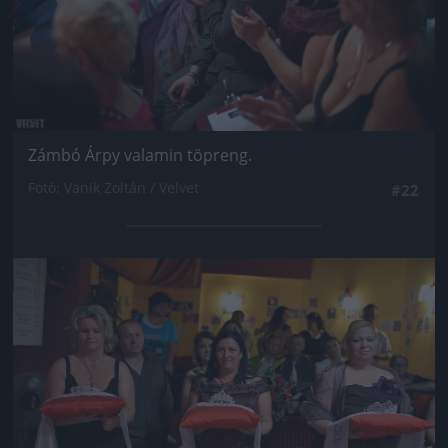
Zámbó Árpy valamin töpreng.
Fotó: Vanik Zoltán / Velvet
#22
Jön még kép!