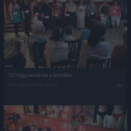
Tíz hölgy került be a döntőbe.
Fotó: Vanik Zoltán / Velvet
#4
Jön még kép!