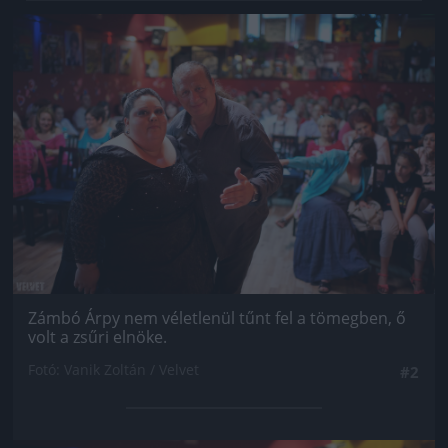
Jön még kép!
Zámbó Árpy nem véletlenül tűnt fel a tömegben, ő
volt a zsűri elnöke.
Fotó: Vanik Zoltán / Velvet
#2