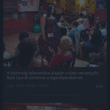
Jön még kép!
A közönség lelkesedése alapján a tízes versenyzőt,
Badi Laurát tartottuk a legesélyesebbnek.
Fotó: Vanik Zoltán / Velvet
#18
Jön még kép!