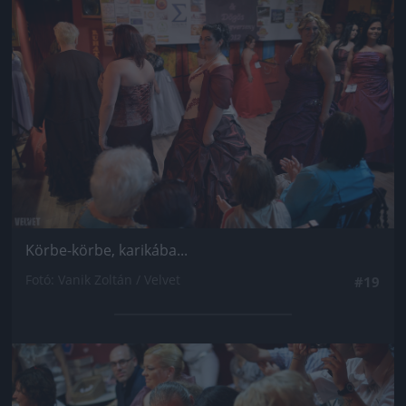
Körbe-körbe, karikába...
Fotó: Vanik Zoltán / Velvet
#19
Jön még kép!