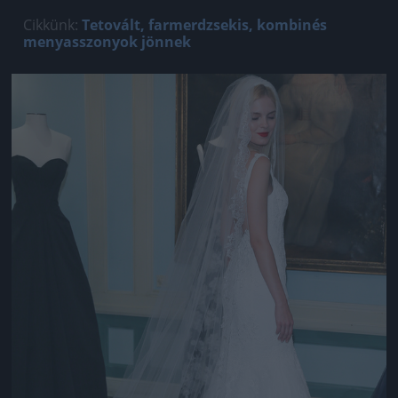
Cikkünk:
Tetovált, farmerdzsekis, kombinés
menyasszonyok jönnek
Jön még kép!