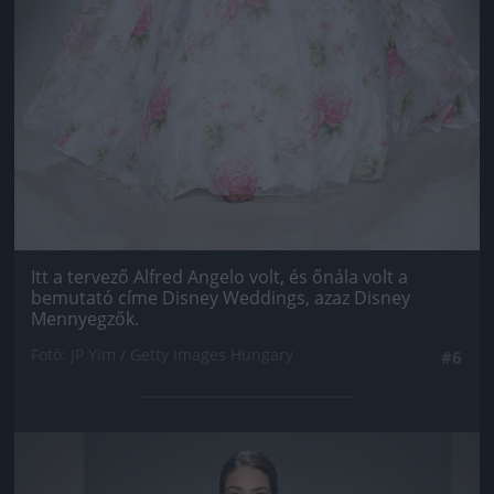
Itt a tervező Alfred Angelo volt, és őnála volt a
bemutató címe Disney Weddings, azaz Disney
Mennyegzők.
Fotó: JP Yim / Getty Images Hungary
#6
Jön még kép!