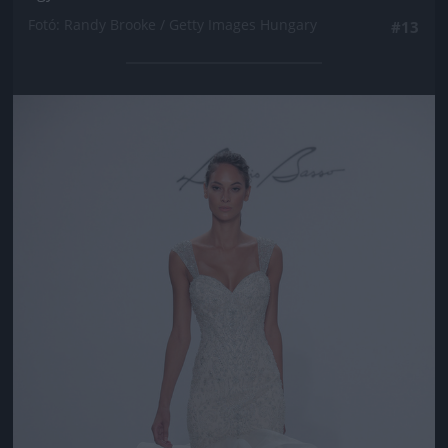
Fotó: Randy Brooke / Getty Images Hungary
#13
Jön még kép!