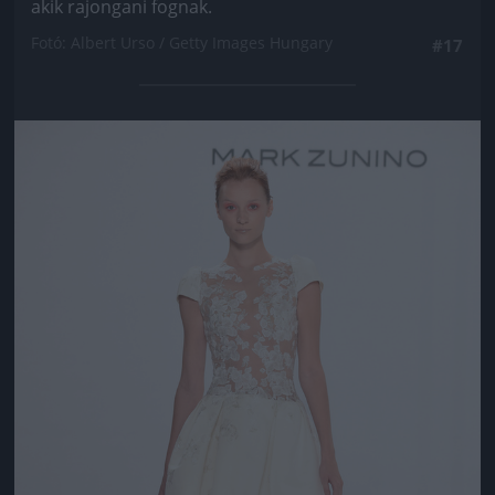
akik rajongani fognak.
Fotó: Albert Urso / Getty Images Hungary
#17
Jön még kép!