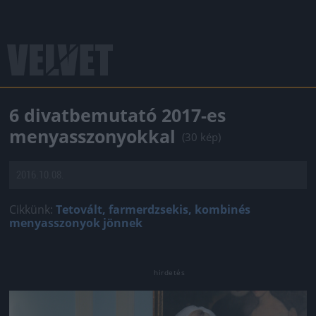
6 divatbemutató 2017-es
menyasszonyokkal
(30 kép)
2016.10.08.
Cikkünk:
Tetovált, farmerdzsekis, kombinés
menyasszonyok jönnek
Jön még kép!