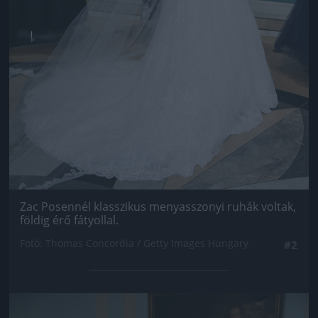
Zac Posennél klasszikus menyasszonyi ruhák voltak,
földig érő fátyollal.
Fotó: Thomas Concordia / Getty Images Hungary
#2
Jön még kép!