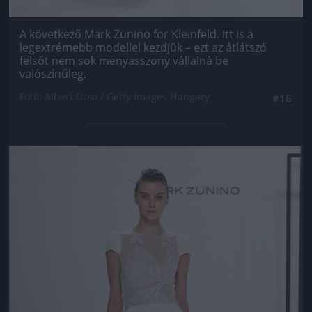
A következő Mark Zunino for Kleinfeld. Itt is a
legextrémebb modellel kezdjük – ezt az átlátszó
felsőt nem sok menyasszony vállalná be
valószínűleg.
Fotó: Albert Urso / Getty Images Hungary
#16
Jön még kép!