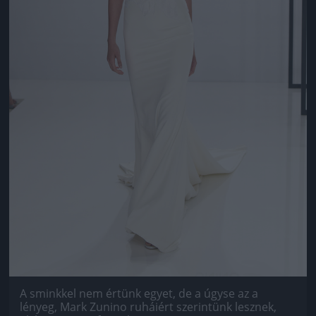
A sminkkel nem értünk egyet, de a úgyse az a
lényeg, Mark Zunino ruháiért szerintünk lesznek,