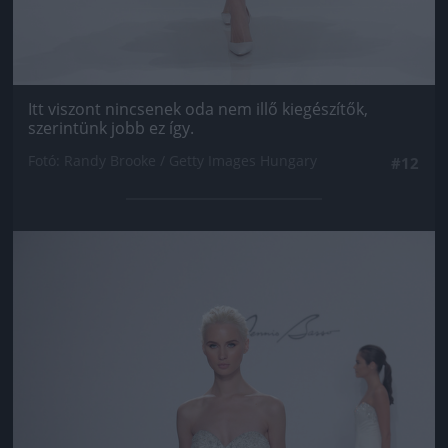
Itt viszont nincsenek oda nem illő kiegészítők,
szerintünk jobb ez így.
Fotó: Randy Brooke / Getty Images Hungary
#12
Jön még kép!