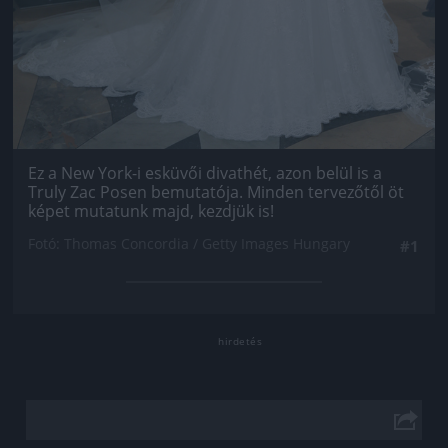
Ez a New York-i esküvői divathét, azon belül is a
Truly Zac Posen bemutatója. Minden tervezőtől öt
képet mutatunk majd, kezdjük is!
Fotó: Thomas Concordia / Getty Images Hungary
#1