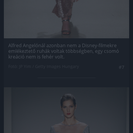
Alfred Angelónál azonban nem a Disney-filmekre
emlékeztető ruhák voltak többségben, egy csomó
kreáció nem is fehér volt.
Fotó: JP Yim / Getty Images Hungary
#7
Jön még kép!