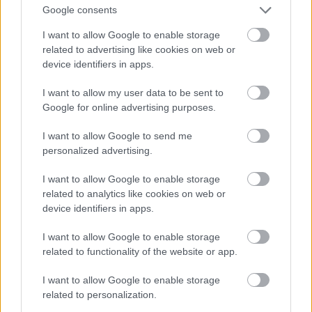
Google consents
I want to allow Google to enable storage
related to advertising like cookies on web or
device identifiers in apps.
I want to allow my user data to be sent to
Google for online advertising purposes.
I want to allow Google to send me
personalized advertising.
I want to allow Google to enable storage
related to analytics like cookies on web or
device identifiers in apps.
I want to allow Google to enable storage
related to functionality of the website or app.
Azt szokás mondani Amerikában, hogy egy
menyasszonyon legyen valami új, valami régi,
valami kölcsönvett és valami kék. Ezzel a ruhával az
I want to allow Google to enable storage
elsőt és az utolsót ki is lehet pipálni.
related to personalization.