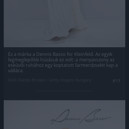
Ez a márka a Dennis Basso for Kleinfeld. Az egyik
legmeglepőbb húzásuk ez volt: a menyasszony az
esküvői ruhához egy koptatott farmerdzsekit kap a
vállára.
Fotó: Randy Brooke / Getty Images Hungary
#11
Jön még kép!