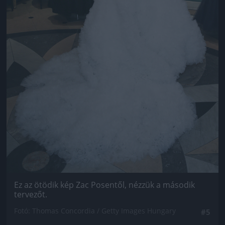
Ez az ötödik kép Zac Posentől, nézzük a második
tervezőt.
Fotó: Thomas Concordia / Getty Images Hungary
#5