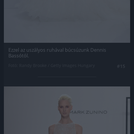
Ezzel az uszályos ruhával búcsúzunk Dennis
Bassótól.
Fotó: Randy Brooke / Getty Images Hungary
#15
Jön még kép!