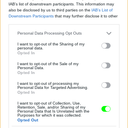
IAB’s list of downstream participants. This information may
also be disclosed by us to third parties on the
IAB’s List of
Hát nem egy tipikus menyasszonyi ruha, ugye?
Downstream Participants
that may further disclose it to other
third parties.
Fotó: JP Yim / Getty Images Hungary
#8
Please note that this website/app uses one or more Google
Personal Data Processing Opt Outs
services and may gather and store information including but
not limited to your visit or usage behaviour. You may click to
I want to opt-out of the Sharing of my
personal data.
grant or deny consent to Google and its third-party tags to
Jön még kép!
Opted In
use your data for below specified purposes in below Google
consent section.
I want to opt-out of the Sale of my
Personal Data.
Opted In
I want to opt-out of processing my
Personal Data for Targeted Advertising.
Opted In
I want to opt-out of Collection, Use,
Retention, Sale, and/or Sharing of my
Personal Data that Is Unrelated with the
Purposes for which it was collected.
Opted Out