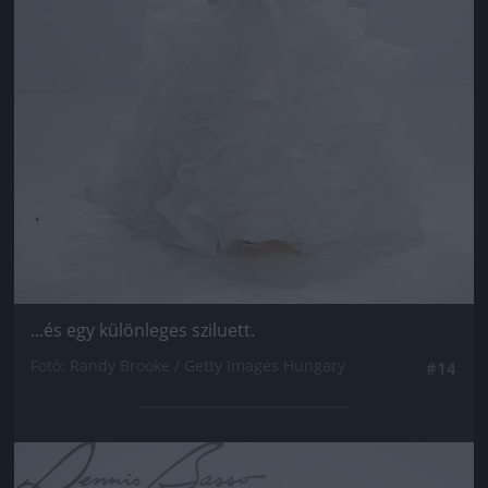
...és egy különleges sziluett.
Fotó: Randy Brooke / Getty Images Hungary
#14
Jön még kép!