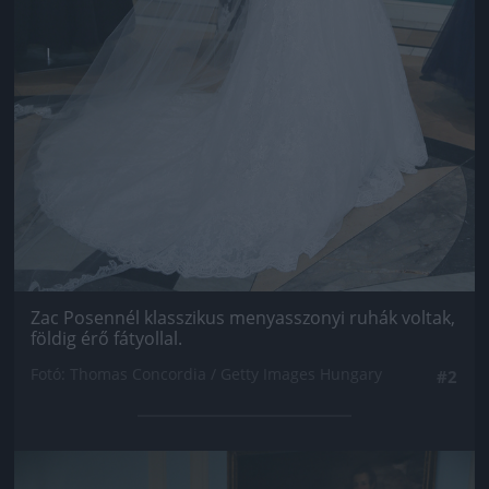
Zac Posennél klasszikus menyasszonyi ruhák voltak,
földig érő fátyollal.
Fotó: Thomas Concordia / Getty Images Hungary
#2
Jön még kép!