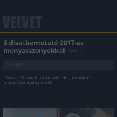
6 divatbemutató 2017-es
menyasszonyokkal
(30 kép)
2016.10.08.
Cikkünk:
Tetovált, farmerdzsekis, kombinés
menyasszonyok jönnek
Jön még kép!