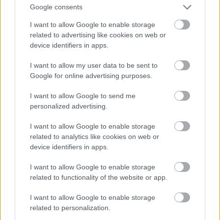
Google consents
I want to allow Google to enable storage
related to advertising like cookies on web or
device identifiers in apps.
I want to allow my user data to be sent to
Google for online advertising purposes.
I want to allow Google to send me
personalized advertising.
I want to allow Google to enable storage
related to analytics like cookies on web or
device identifiers in apps.
I want to allow Google to enable storage
related to functionality of the website or app.
Azt szokás mondani Amerikában, hogy egy
menyasszonyon legyen valami új, valami régi,
valami kölcsönvett és valami kék. Ezzel a ruhával az
I want to allow Google to enable storage
elsőt és az utolsót ki is lehet pipálni.
related to personalization.