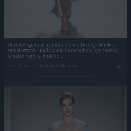
Alfred Angelónál azonban nem a Disney-filmekre
emlékeztető ruhák voltak többségben, egy csomó
kreáció nem is fehér volt.
Fotó: JP Yim / Getty Images Hungary
#7
Jön még kép!