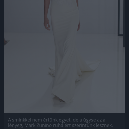
A sminkkel nem értünk egyet, de a úgyse az a
lényeg, Mark Zunino ruháiért szerintünk lesznek,