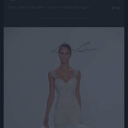
Fotó: Randy Brooke / Getty Images Hungary
#13
Jön még kép!