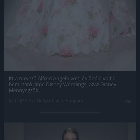
Itt a tervező Alfred Angelo volt, és őnála volt a
bemutató címe Disney Weddings, azaz Disney
Mennyegzők.
Fotó: JP Yim / Getty Images Hungary
#6
Jön még kép!