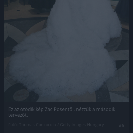
Ez az ötödik kép Zac Posentől, nézzük a második
tervezőt.
Fotó: Thomas Concordia / Getty Images Hungary
#5