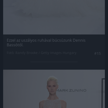
Ezzel az uszályos ruhával búcsúzunk Dennis
Bassótól.
Fotó: Randy Brooke / Getty Images Hungary
#15
Jön még kép!