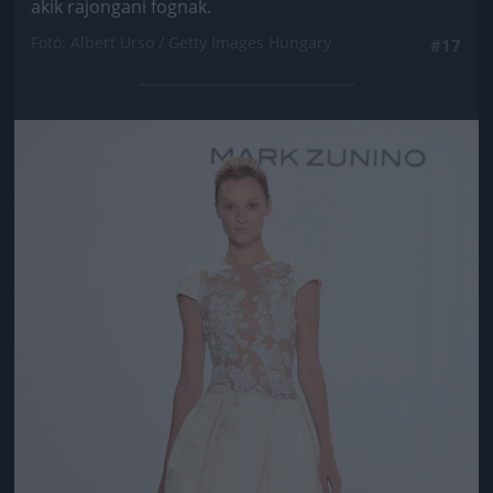
akik rajongani fognak.
Fotó: Albert Urso / Getty Images Hungary
#17
Jön még kép!