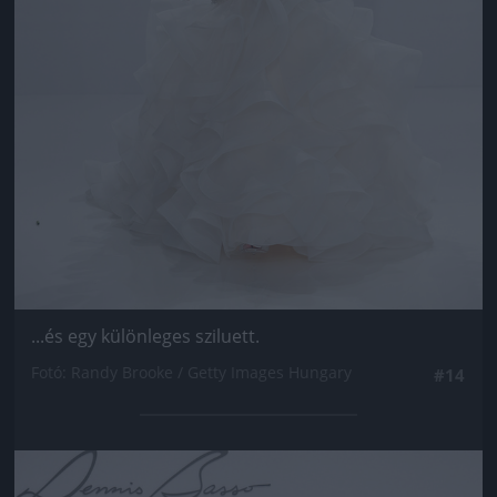
...és egy különleges sziluett.
Fotó: Randy Brooke / Getty Images Hungary
#14
Jön még kép!