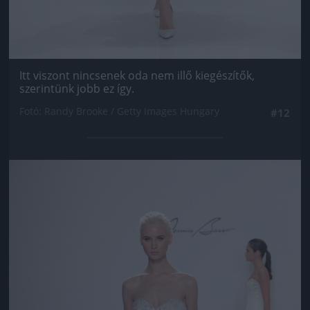
Itt viszont nincsenek oda nem illő kiegészítők,
szerintünk jobb ez így.
Fotó: Randy Brooke / Getty Images Hungary
#12
Jön még kép!