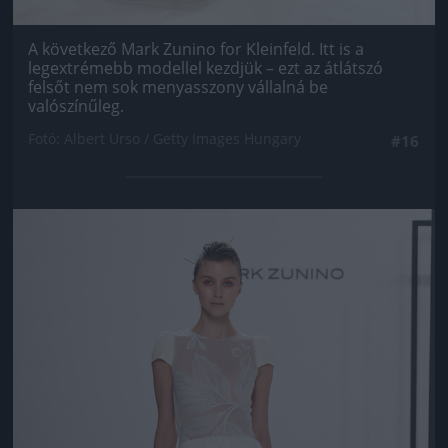
A következő Mark Zunino for Kleinfeld. Itt is a
legextrémebb modellel kezdjük – ezt az átlátszó
felsőt nem sok menyasszony vállalná be
valószínűleg.
Fotó: Albert Urso / Getty Images Hungary
#16
Jön még kép!