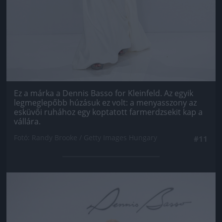
Ez a márka a Dennis Basso for Kleinfeld. Az egyik
legmeglepőbb húzásuk ez volt: a menyasszony az
esküvői ruhához egy koptatott farmerdzsekit kap a
vállára.
Fotó: Randy Brooke / Getty Images Hungary
#11
Jön még kép!