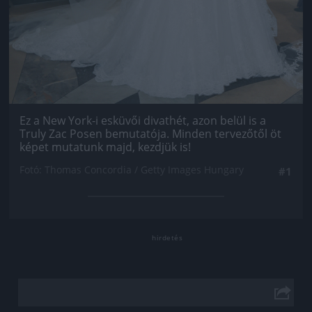
Ez a New York-i esküvői divathét, azon belül is a
Truly Zac Posen bemutatója. Minden tervezőtől öt
képet mutatunk majd, kezdjük is!
Fotó: Thomas Concordia / Getty Images Hungary
#1