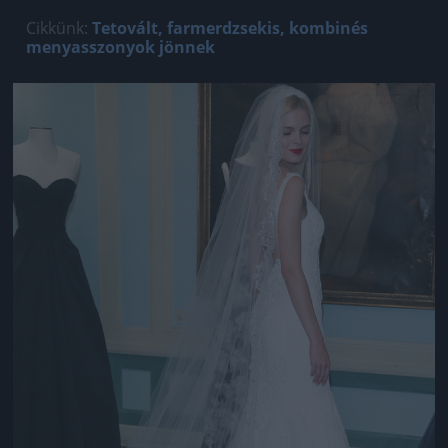
Cikkünk:
Tetovált, farmerdzsekis, kombinés
menyasszonyok jönnek
Jön még kép!