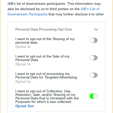
IAB’s list of downstream participants. This information may
also be disclosed by us to third parties on the
IAB’s List of
Hát nem egy tipikus menyasszonyi ruha, ugye?
Downstream Participants
that may further disclose it to other
third parties.
Fotó: JP Yim / Getty Images Hungary
#8
Please note that this website/app uses one or more Google
Personal Data Processing Opt Outs
services and may gather and store information including but
not limited to your visit or usage behaviour. You may click to
I want to opt-out of the Sharing of my
personal data.
grant or deny consent to Google and its third-party tags to
Jön még kép!
Opted In
use your data for below specified purposes in below Google
consent section.
I want to opt-out of the Sale of my
Personal Data.
Opted In
I want to opt-out of processing my
Personal Data for Targeted Advertising.
Opted In
I want to opt-out of Collection, Use,
Retention, Sale, and/or Sharing of my
Personal Data that Is Unrelated with the
Purposes for which it was collected.
Opted Out