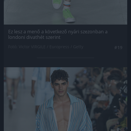
Ez lesz a menő a következő nyári szezonban a
londoni divathét szerint
Fotó: Victor VIRGILE / Europress / Getty
#19
Jön még kép!