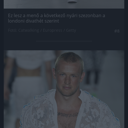
Ez lesz a menő a következő nyári szezonban a
londoni divathét szerint
Fotó: Catwalking / Europress / Getty
#8
Jön még kép!