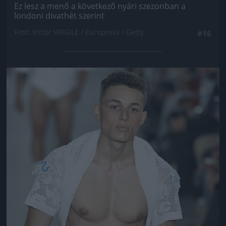
Ez lesz a menő a következő nyári szezonban a
londoni divathét szerint
Fotó: Victor VIRGILE / Europress / Getty
#16
Jön még kép!