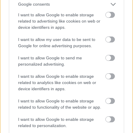
Google consents
I want to allow Google to enable storage
related to advertising like cookies on web or
device identifiers in apps.
I want to allow my user data to be sent to
Ez lesz a menő a következő nyári szezonban a
Google for online advertising purposes.
londoni divathét szerint
I want to allow Google to send me
Fotó: Victor VIRGILE / Europress / Getty
#11
personalized advertising.
I want to allow Google to enable storage
related to analytics like cookies on web or
Jön még kép!
device identifiers in apps.
I want to allow Google to enable storage
related to functionality of the website or app.
I want to allow Google to enable storage
related to personalization.