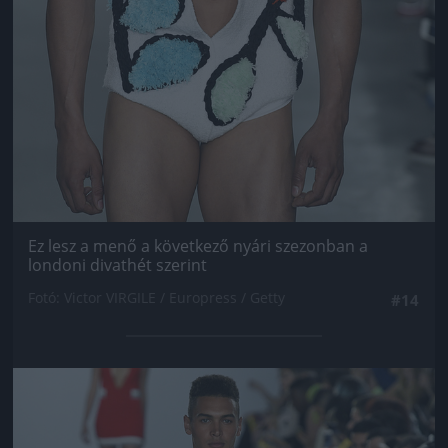
Ez lesz a menő a következő nyári szezonban a
londoni divathét szerint
Fotó: Victor VIRGILE / Europress / Getty
#14
Jön még kép!