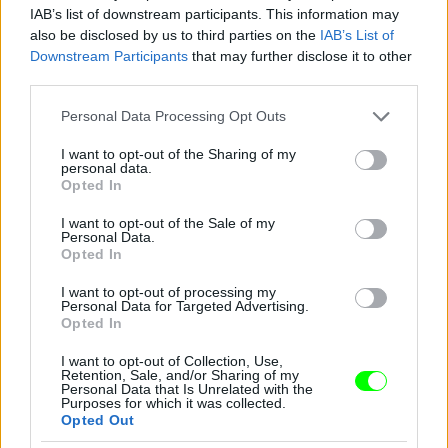
IAB’s list of downstream participants. This information may
also be disclosed by us to third parties on the
IAB’s List of
Downstream Participants
that may further disclose it to other
third parties.
Please note that this website/app uses one or more Google
Personal Data Processing Opt Outs
services and may gather and store information including but
not limited to your visit or usage behaviour. You may click to
I want to opt-out of the Sharing of my
personal data.
grant or deny consent to Google and its third-party tags to
Opted In
use your data for below specified purposes in below Google
consent section.
I want to opt-out of the Sale of my
Personal Data.
Opted In
I want to opt-out of processing my
Personal Data for Targeted Advertising.
Opted In
I want to opt-out of Collection, Use,
Retention, Sale, and/or Sharing of my
Personal Data that Is Unrelated with the
Purposes for which it was collected.
Opted Out