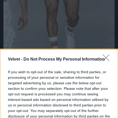
Velvet -
Do Not Process My Personal Information
Ez lesz a menő a következő nyári szezonban a
If you wish to opt-out of the sale, sharing to third parties, or
londoni divathét szerint
processing of your personal or sensitive information for
targeted advertising by us, please use the below opt-out
Fotó: Victor VIRGILE / Europress / Getty
#10
section to confirm your selection. Please note that after your
opt-out request is processed you may continue seeing
interest-based ads based on personal information utilized by
us or personal information disclosed to third parties prior to
Jön még kép!
your opt-out. You may separately opt-out of the further
disclosure of your personal information by third parties on the