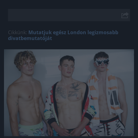
Cikkünk:
Mutatjuk egész London legizmosabb
divatbemutatóját
Jön még kép!