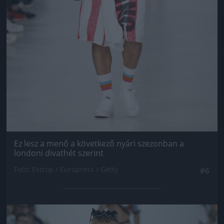
Ez lesz a menő a következő nyári szezonban a
londoni divathét szerint
Fotó: Estrop / Europress / Getty
#6
Jön még kép!