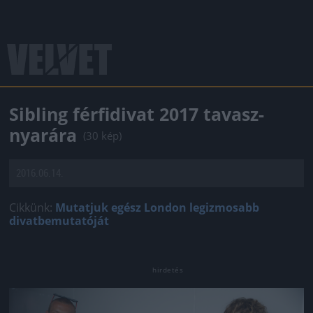
Sibling férfidivat 2017 tavasz-
nyarára
(30 kép)
2016.06.14.
Cikkünk:
Mutatjuk egész London legizmosabb
divatbemutatóját
Jön még kép!