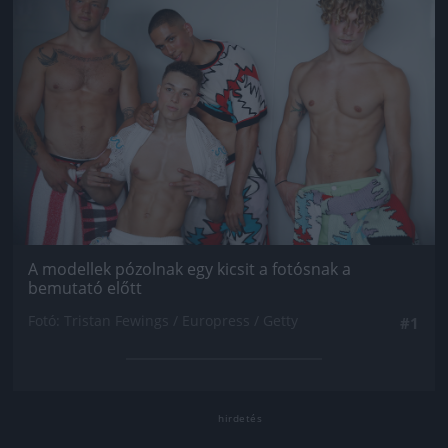
A modellek pózolnak egy kicsit a fotósnak a
bemutató előtt
Fotó: Tristan Fewings / Europress / Getty
#1