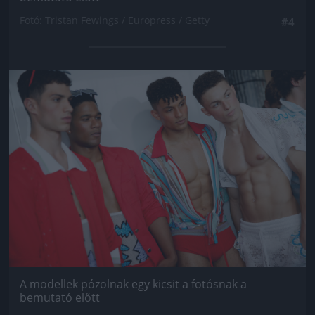
Fotó: Tristan Fewings / Europress / Getty
#4
Jön még kép!
A modellek pózolnak egy kicsit a fotósnak a
bemutató előtt