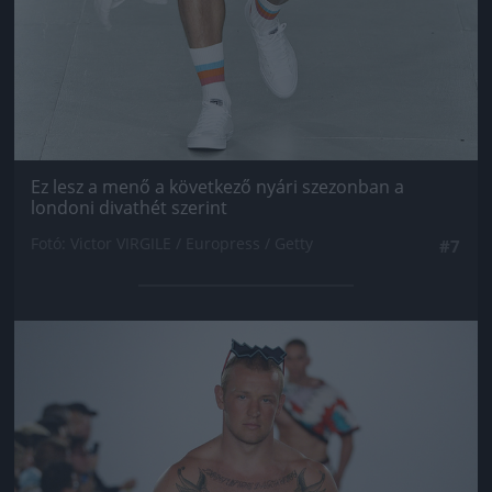
Ez lesz a menő a következő nyári szezonban a
londoni divathét szerint
Fotó: Victor VIRGILE / Europress / Getty
#7
Jön még kép!