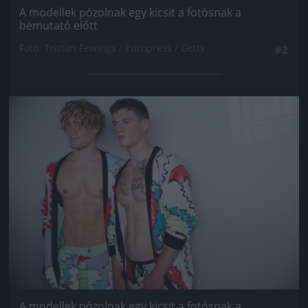
A modellek pózolnak egy kicsit a fotósnak a
bemutató előtt
Fotó: Tristan Fewings / Europress / Getty
#2
Jön még kép!
A modellek pózolnak egy kicsit a fotósnak a