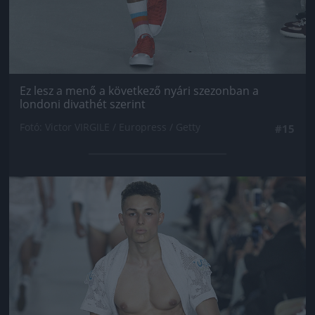
Ez lesz a menő a következő nyári szezonban a
londoni divathét szerint
Fotó: Victor VIRGILE / Europress / Getty
#15
Jön még kép!