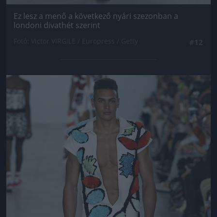
Ez lesz a menő a következő nyári szezonban a
londoni divathét szerint
Fotó: Victor VIRGILE / Europress / Getty
#12
Jön még kép!