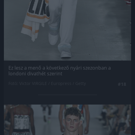
Ez lesz a menő a következő nyári szezonban a
londoni divathét szerint
Fotó: Victor VIRGILE / Europress / Getty
#18
Jön még kép!