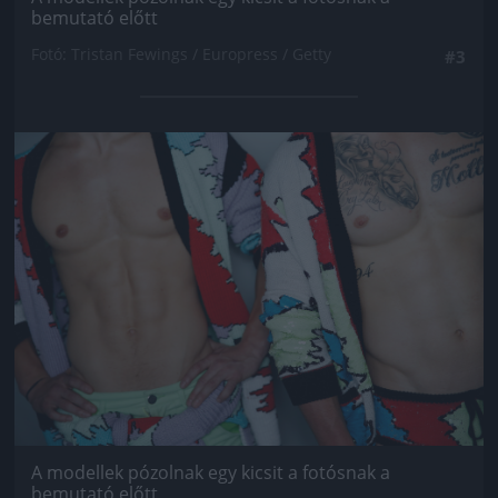
bemutató előtt
Fotó: Tristan Fewings / Europress / Getty
#3
Jön még kép!
A modellek pózolnak egy kicsit a fotósnak a
bemutató előtt