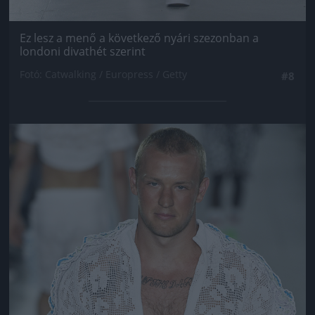
Ez lesz a menő a következő nyári szezonban a
londoni divathét szerint
Fotó: Catwalking / Europress / Getty
#8
Jön még kép!