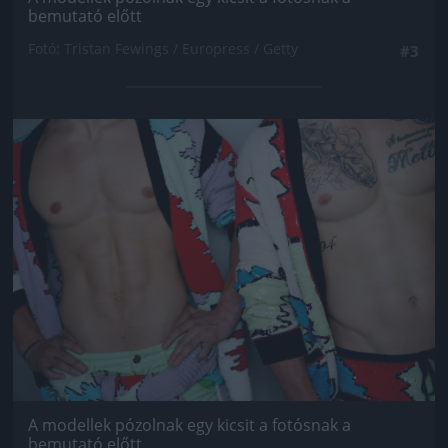
bemutató előtt
Fotó: Tristan Fewings / Europress / Getty
#3
Jön még kép!
A modellek pózolnak egy kicsit a fotósnak a
bemutató előtt