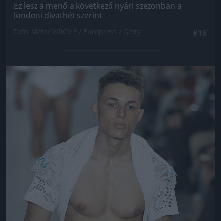
Ez lesz a menő a következő nyári szezonban a
londoni divathét szerint
Fotó: Victor VIRGILE / Europress / Getty
#16
Jön még kép!