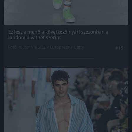
Ez lesz a menő a következő nyári szezonban a
londoni divathét szerint
Fotó: Victor VIRGILE / Europress / Getty
#19
Jön még kép!