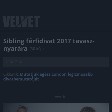
Sibling férfidivat 2017 tavasz-
nyarára
(30 kép)
2016.06.14.
Cikkünk:
Mutatjuk egész London legizmosabb
divatbemutatóját
Jön még kép!