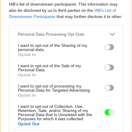
IAB’s list of downstream participants. This information may
also be disclosed by us to third parties on the
IAB’s List of
Downstream Participants
that may further disclose it to other
third parties.
Please note that this website/app uses one or more Google
Personal Data Processing Opt Outs
services and may gather and store information including but
not limited to your visit or usage behaviour. You may click to
I want to opt-out of the Sharing of my
personal data.
grant or deny consent to Google and its third-party tags to
Opted In
use your data for below specified purposes in below Google
consent section.
I want to opt-out of the Sale of my
Personal Data.
Opted In
I want to opt-out of processing my
Personal Data for Targeted Advertising.
Opted In
I want to opt-out of Collection, Use,
Retention, Sale, and/or Sharing of my
Personal Data that Is Unrelated with the
Purposes for which it was collected.
Opted Out