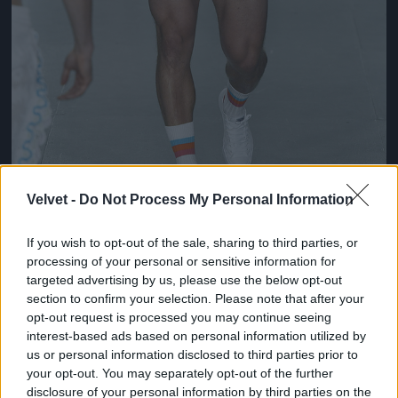
Velvet -
Do Not Process My Personal Information
Ez lesz a menő a következő nyári szezonban a
If you wish to opt-out of the sale, sharing to third parties, or
londoni divathét szerint
processing of your personal or sensitive information for
targeted advertising by us, please use the below opt-out
Fotó: Victor VIRGILE / Europress / Getty
#10
section to confirm your selection. Please note that after your
opt-out request is processed you may continue seeing
interest-based ads based on personal information utilized by
us or personal information disclosed to third parties prior to
Jön még kép!
your opt-out. You may separately opt-out of the further
disclosure of your personal information by third parties on the