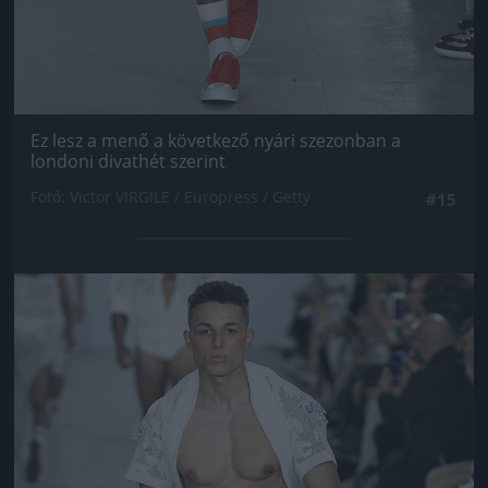
Ez lesz a menő a következő nyári szezonban a
londoni divathét szerint
Fotó: Victor VIRGILE / Europress / Getty
#15
Jön még kép!