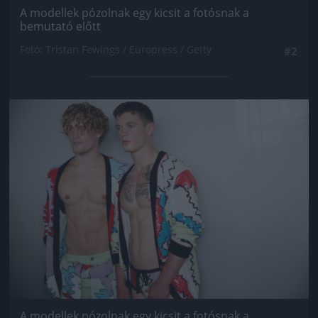
A modellek pózolnak egy kicsit a fotósnak a
bemutató előtt
Fotó: Tristan Fewings / Europress / Getty
#2
Jön még kép!
A modellek pózolnak egy kicsit a fotósnak a