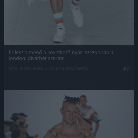
Ez lesz a menő a következő nyári szezonban a
londoni divathét szerint
Fotó: Victor VIRGILE / Europress / Getty
#7
Jön még kép!