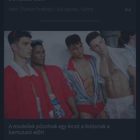
Fotó: Tristan Fewings / Europress / Getty
#4
Jön még kép!
A modellek pózolnak egy kicsit a fotósnak a
bemutató előtt