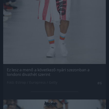
Ez lesz a menő a következő nyári szezonban a
londoni divathét szerint
Fotó: Estrop / Europress / Getty
#6
Jön még kép!