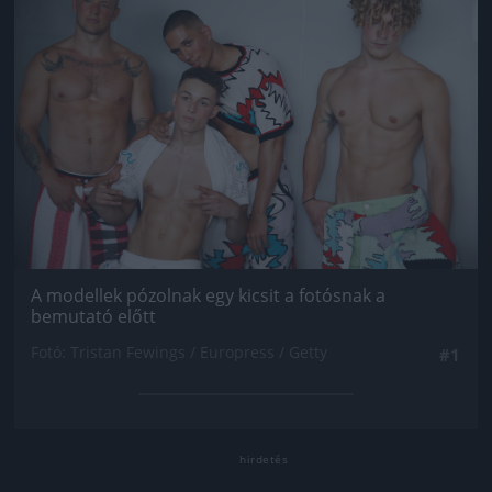
A modellek pózolnak egy kicsit a fotósnak a
bemutató előtt
Fotó: Tristan Fewings / Europress / Getty
#1