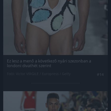
Ez lesz a menő a következő nyári szezonban a
londoni divathét szerint
Fotó: Victor VIRGILE / Europress / Getty
#14
Jön még kép!