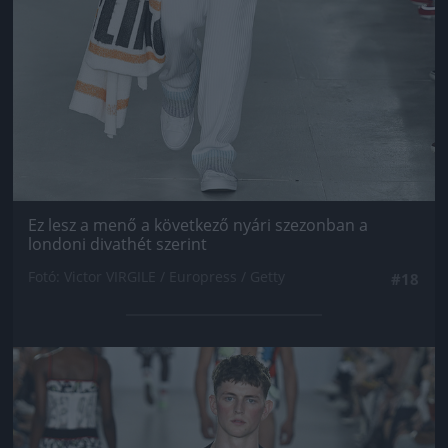
Ez lesz a menő a következő nyári szezonban a
londoni divathét szerint
Fotó: Victor VIRGILE / Europress / Getty
#18
Jön még kép!