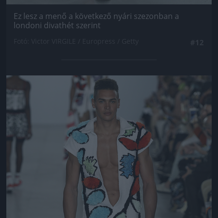
Ez lesz a menő a következő nyári szezonban a
londoni divathét szerint
Fotó: Victor VIRGILE / Europress / Getty
#12
Jön még kép!