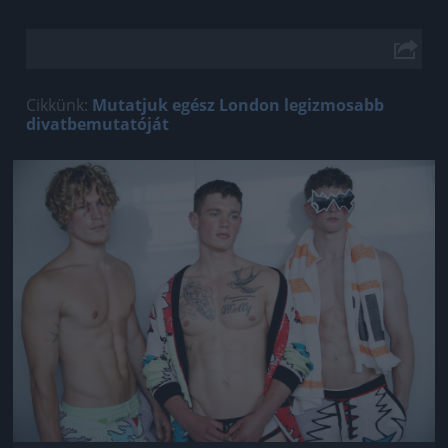
Cikkünk:
Mutatjuk egész London legizmosabb
divatbemutatóját
Jön még kép!