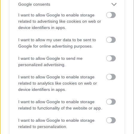
Google consents
I want to allow Google to enable storage
related to advertising like cookies on web or
device identifiers in apps.
I want to allow my user data to be sent to
Ez lesz a menő a következő nyári szezonban a
Google for online advertising purposes.
londoni divathét szerint
I want to allow Google to send me
Fotó: Victor VIRGILE / Europress / Getty
#11
personalized advertising.
I want to allow Google to enable storage
related to analytics like cookies on web or
Jön még kép!
device identifiers in apps.
I want to allow Google to enable storage
related to functionality of the website or app.
I want to allow Google to enable storage
related to personalization.