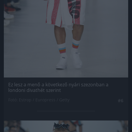
Ez lesz a menő a következő nyári szezonban a
londoni divathét szerint
Fotó: Estrop / Europress / Getty
#6
Jön még kép!