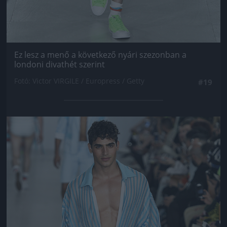
Ez lesz a menő a következő nyári szezonban a
londoni divathét szerint
Fotó: Victor VIRGILE / Europress / Getty
#19
Jön még kép!