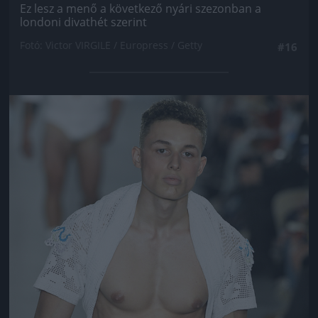
Ez lesz a menő a következő nyári szezonban a
londoni divathét szerint
Fotó: Victor VIRGILE / Europress / Getty
#16
Jön még kép!