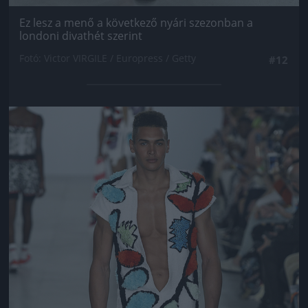
Ez lesz a menő a következő nyári szezonban a
londoni divathét szerint
Fotó: Victor VIRGILE / Europress / Getty
#12
Jön még kép!