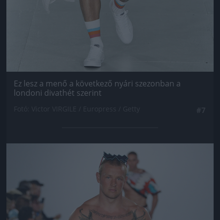
Ez lesz a menő a következő nyári szezonban a
londoni divathét szerint
Fotó: Victor VIRGILE / Europress / Getty
#7
Jön még kép!