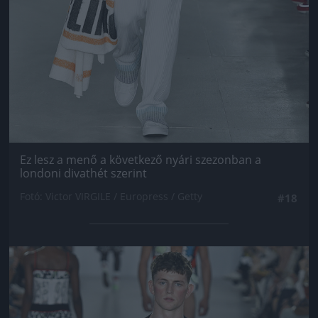
Ez lesz a menő a következő nyári szezonban a
londoni divathét szerint
Fotó: Victor VIRGILE / Europress / Getty
#18
Jön még kép!