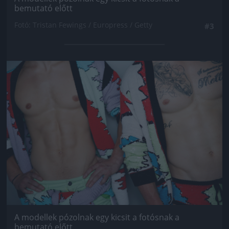
bemutató előtt
Fotó: Tristan Fewings / Europress / Getty
#3
Jön még kép!
A modellek pózolnak egy kicsit a fotósnak a
bemutató előtt