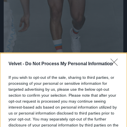
Velvet -
Do Not Process My Personal Information
Ez lesz a menő a következő nyári szezonban a
If you wish to opt-out of the sale, sharing to third parties, or
londoni divathét szerint
processing of your personal or sensitive information for
targeted advertising by us, please use the below opt-out
Fotó: Victor VIRGILE / Europress / Getty
#10
section to confirm your selection. Please note that after your
opt-out request is processed you may continue seeing
interest-based ads based on personal information utilized by
us or personal information disclosed to third parties prior to
Jön még kép!
your opt-out. You may separately opt-out of the further
disclosure of your personal information by third parties on the