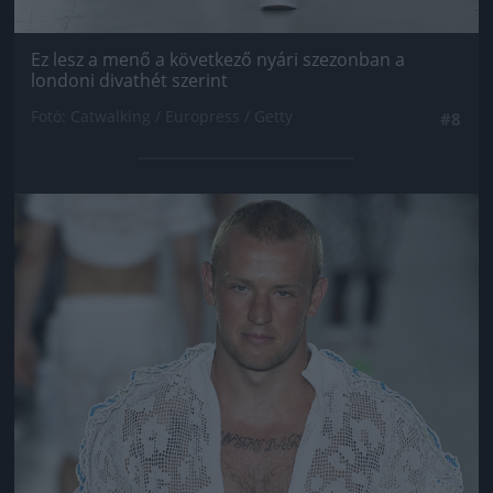
Ez lesz a menő a következő nyári szezonban a
londoni divathét szerint
Fotó: Catwalking / Europress / Getty
#8
Jön még kép!