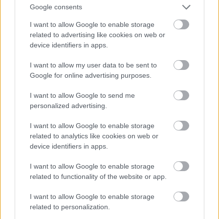
Google consents
I want to allow Google to enable storage
related to advertising like cookies on web or
device identifiers in apps.
I want to allow my user data to be sent to
Ez lesz a menő a következő nyári szezonban a
Google for online advertising purposes.
londoni divathét szerint
I want to allow Google to send me
Fotó: Victor VIRGILE / Europress / Getty
#11
personalized advertising.
I want to allow Google to enable storage
related to analytics like cookies on web or
Jön még kép!
device identifiers in apps.
I want to allow Google to enable storage
related to functionality of the website or app.
I want to allow Google to enable storage
related to personalization.