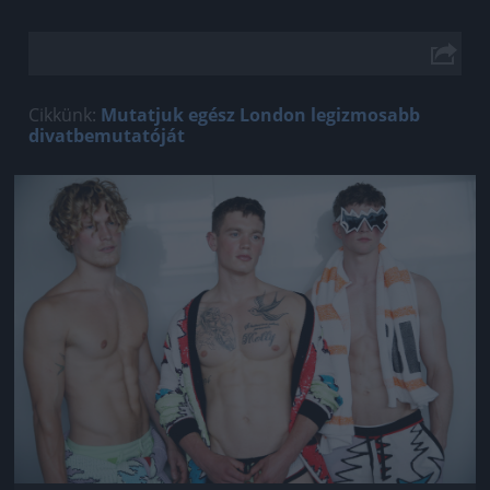
Cikkünk:
Mutatjuk egész London legizmosabb
divatbemutatóját
Jön még kép!