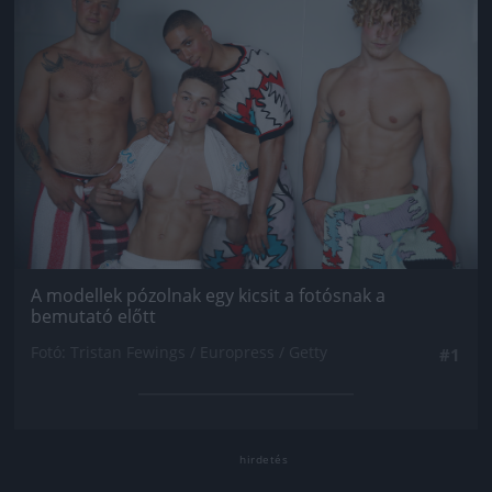
A modellek pózolnak egy kicsit a fotósnak a
bemutató előtt
Fotó: Tristan Fewings / Europress / Getty
#1