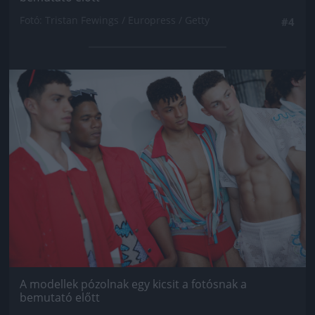
Fotó: Tristan Fewings / Europress / Getty
#4
Jön még kép!
A modellek pózolnak egy kicsit a fotósnak a
bemutató előtt