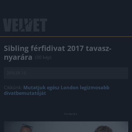
Sibling férfidivat 2017 tavasz-
nyarára
(30 kép)
2016.06.14.
Cikkünk:
Mutatjuk egész London legizmosabb
divatbemutatóját
Jön még kép!