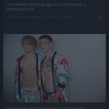
A modellek pózolnak egy kicsit a fotósnak a
bemutató előtt
Fotó: Tristan Fewings / Europress / Getty
#2
Jön még kép!
A modellek pózolnak egy kicsit a fotósnak a