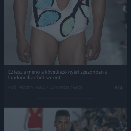
Ez lesz a menő a következő nyári szezonban a
londoni divathét szerint
Fotó: Victor VIRGILE / Europress / Getty
#14
Jön még kép!