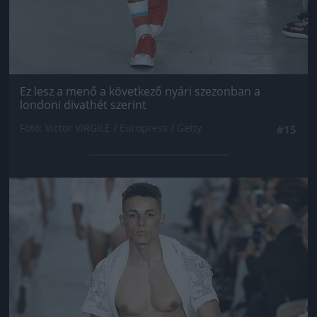
Ez lesz a menő a következő nyári szezonban a
londoni divathét szerint
Fotó: Victor VIRGILE / Europress / Getty
#15
Jön még kép!