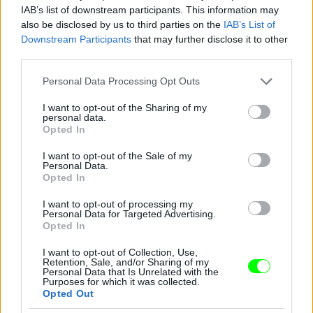
IAB’s list of downstream participants. This information may
also be disclosed by us to third parties on the
IAB’s List of
Downstream Participants
that may further disclose it to other
third parties.
Please note that this website/app uses one or more Google
Personal Data Processing Opt Outs
services and may gather and store information including but
not limited to your visit or usage behaviour. You may click to
I want to opt-out of the Sharing of my
personal data.
grant or deny consent to Google and its third-party tags to
Opted In
use your data for below specified purposes in below Google
consent section.
I want to opt-out of the Sale of my
Personal Data.
Opted In
I want to opt-out of processing my
Personal Data for Targeted Advertising.
Opted In
I want to opt-out of Collection, Use,
Retention, Sale, and/or Sharing of my
Personal Data that Is Unrelated with the
Purposes for which it was collected.
Opted Out