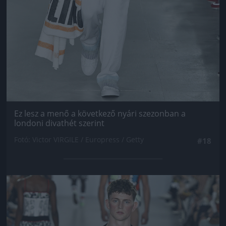
Ez lesz a menő a következő nyári szezonban a
londoni divathét szerint
Fotó: Victor VIRGILE / Europress / Getty
#18
Jön még kép!