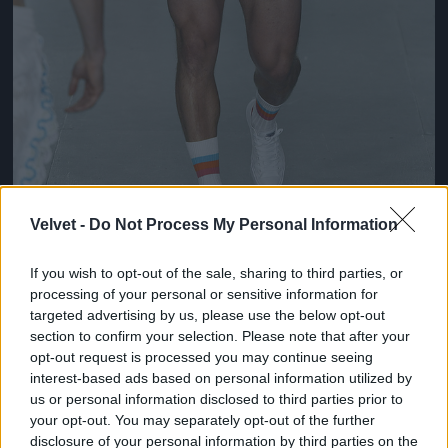
Velvet -
Do Not Process My Personal Information
Ez lesz a menő a következő nyári szezonban a
If you wish to opt-out of the sale, sharing to third parties, or
londoni divathét szerint
processing of your personal or sensitive information for
targeted advertising by us, please use the below opt-out
Fotó: Victor VIRGILE / Europress / Getty
#10
section to confirm your selection. Please note that after your
opt-out request is processed you may continue seeing
interest-based ads based on personal information utilized by
us or personal information disclosed to third parties prior to
Jön még kép!
your opt-out. You may separately opt-out of the further
disclosure of your personal information by third parties on the