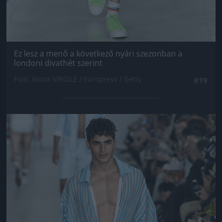
Ez lesz a menő a következő nyári szezonban a
londoni divathét szerint
Fotó: Victor VIRGILE / Europress / Getty
#19
Jön még kép!