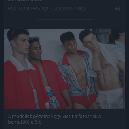
Fotó: Tristan Fewings / Europress / Getty
#4
Jön még kép!
A modellek pózolnak egy kicsit a fotósnak a
bemutató előtt