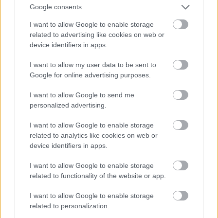
Google consents
I want to allow Google to enable storage
related to advertising like cookies on web or
device identifiers in apps.
I want to allow my user data to be sent to
Ez lesz a menő a következő nyári szezonban a
Google for online advertising purposes.
londoni divathét szerint
I want to allow Google to send me
Fotó: Victor VIRGILE / Europress / Getty
#11
personalized advertising.
I want to allow Google to enable storage
related to analytics like cookies on web or
Jön még kép!
device identifiers in apps.
I want to allow Google to enable storage
related to functionality of the website or app.
I want to allow Google to enable storage
related to personalization.