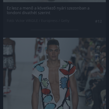
Ez lesz a menő a következő nyári szezonban a
londoni divathét szerint
Fotó: Victor VIRGILE / Europress / Getty
#12
Jön még kép!