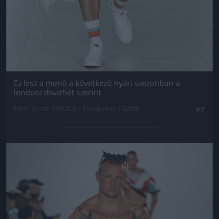
Ez lesz a menő a következő nyári szezonban a
londoni divathét szerint
Fotó: Victor VIRGILE / Europress / Getty
#7
Jön még kép!