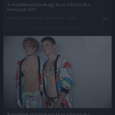
A modellek pózolnak egy kicsit a fotósnak a
bemutató előtt
Fotó: Tristan Fewings / Europress / Getty
#2
Jön még kép!
A modellek pózolnak egy kicsit a fotósnak a