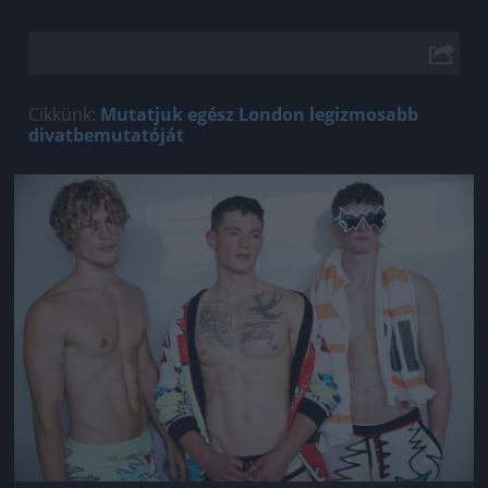
Cikkünk:
Mutatjuk egész London legizmosabb
divatbemutatóját
Jön még kép!