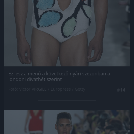
Ez lesz a menő a következő nyári szezonban a
londoni divathét szerint
Fotó: Victor VIRGILE / Europress / Getty
#14
Jön még kép!