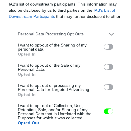
IAB’s list of downstream participants. This information may
also be disclosed by us to third parties on the
IAB’s List of
Downstream Participants
that may further disclose it to other
third parties.
Please note that this website/app uses one or more Google
Personal Data Processing Opt Outs
services and may gather and store information including but
not limited to your visit or usage behaviour. You may click to
I want to opt-out of the Sharing of my
personal data.
grant or deny consent to Google and its third-party tags to
Opted In
use your data for below specified purposes in below Google
consent section.
I want to opt-out of the Sale of my
Personal Data.
Opted In
I want to opt-out of processing my
Personal Data for Targeted Advertising.
Opted In
I want to opt-out of Collection, Use,
Retention, Sale, and/or Sharing of my
Personal Data that Is Unrelated with the
Purposes for which it was collected.
Opted Out