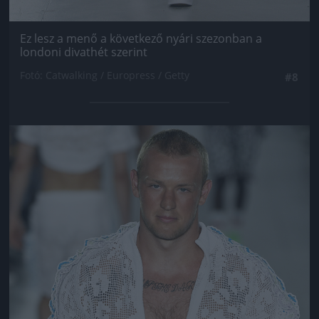
Ez lesz a menő a következő nyári szezonban a
londoni divathét szerint
Fotó: Catwalking / Europress / Getty
#8
Jön még kép!