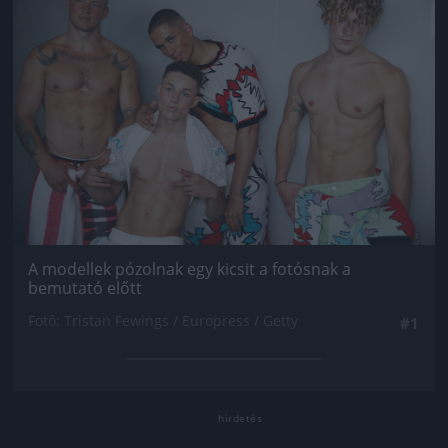
A modellek pózolnak egy kicsit a fotósnak a
bemutató előtt
Fotó: Tristan Fewings / Europress / Getty
#1