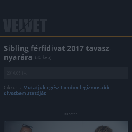
Sibling férfidivat 2017 tavasz-
nyarára
(30 kép)
2016.06.14.
Cikkünk:
Mutatjuk egész London legizmosabb
divatbemutatóját
Jön még kép!