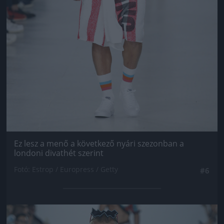
Ez lesz a menő a következő nyári szezonban a
londoni divathét szerint
Fotó: Estrop / Europress / Getty
#6
Jön még kép!