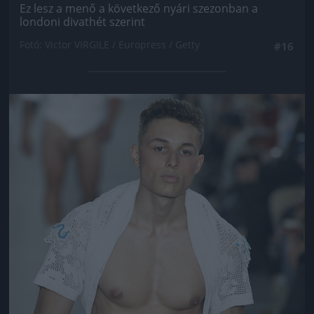
Ez lesz a menő a következő nyári szezonban a
londoni divathét szerint
Fotó: Victor VIRGILE / Europress / Getty
#16
Jön még kép!