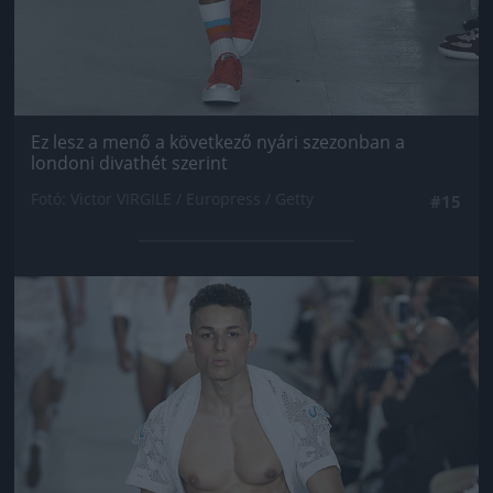
Ez lesz a menő a következő nyári szezonban a
londoni divathét szerint
Fotó: Victor VIRGILE / Europress / Getty
#15
Jön még kép!