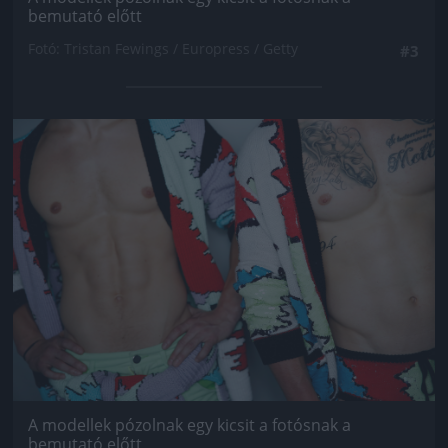
bemutató előtt
Fotó: Tristan Fewings / Europress / Getty
#3
Jön még kép!
A modellek pózolnak egy kicsit a fotósnak a
bemutató előtt