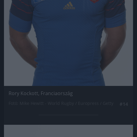
Rory Kockott, Franciaország
Fotó: Mike Hewitt - World Rugby / Europress / Getty
#14
Jön még kép!