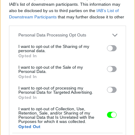
IAB’s list of downstream participants. This information may
also be disclosed by us to third parties on the
IAB’s List of
Downstream Participants
that may further disclose it to other
third parties.
Please note that this website/app uses one or more Google
Personal Data Processing Opt Outs
services and may gather and store information including but
not limited to your visit or usage behaviour. You may click to
I want to opt-out of the Sharing of my
personal data.
grant or deny consent to Google and its third-party tags to
Opted In
use your data for below specified purposes in below Google
consent section.
I want to opt-out of the Sale of my
Personal Data.
Opted In
I want to opt-out of processing my
Personal Data for Targeted Advertising.
Opted In
I want to opt-out of Collection, Use,
Retention, Sale, and/or Sharing of my
Personal Data that Is Unrelated with the
Purposes for which it was collected.
Opted Out