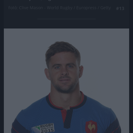
Fotó: Clive Mason - World Rugby / Europress / Getty
#13
Jön még kép!