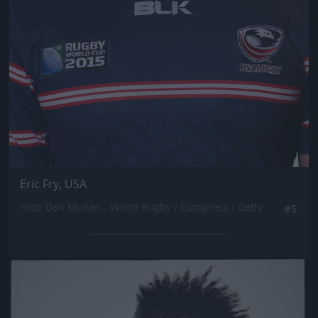
Eric Fry, USA
Fotó: Dan Mullan - World Rugby / Europress / Getty
#5
Jön még kép!