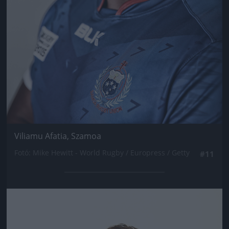
Viliamu Afatia, Szamoa
Fotó: Mike Hewitt - World Rugby / Europress / Getty
#11
Jön még kép!