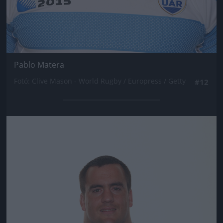
Pablo Matera
Fotó: Clive Mason - World Rugby / Europress / Getty
#12
Jön még kép!