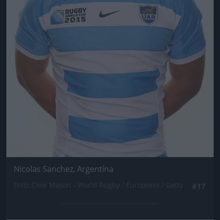
Nicolas Sanchez, Argentína
Fotó: Clive Mason - World Rugby / Europress / Getty
#17