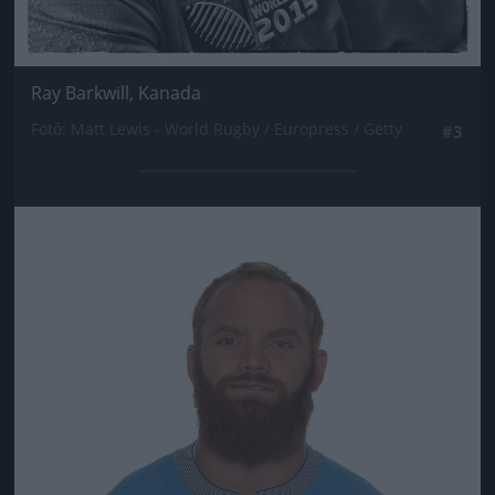
Ray Barkwill, Kanada
Fotó: Matt Lewis - World Rugby / Europress / Getty
#3
Jön még kép!