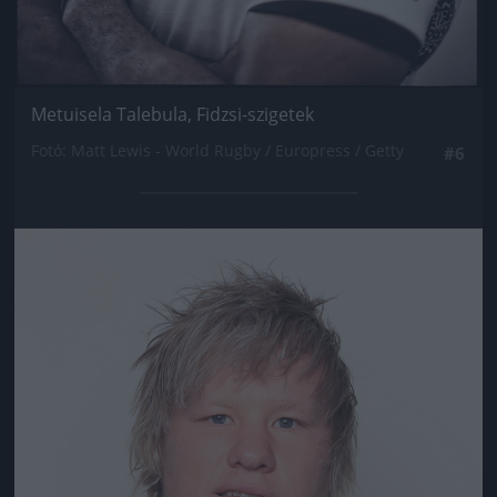
Metuisela Talebula, Fidzsi-szigetek
Fotó: Matt Lewis - World Rugby / Europress / Getty
#6
Jön még kép!