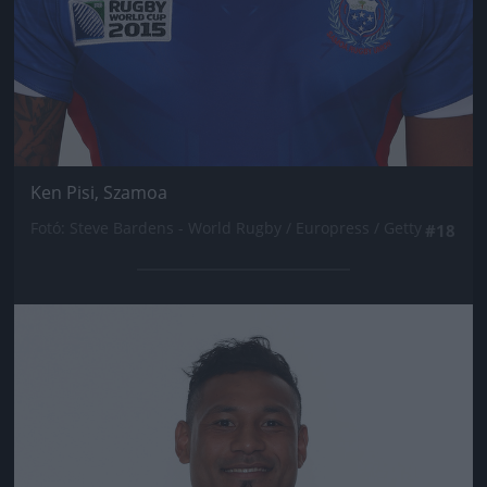
Ken Pisi, Szamoa
Fotó: Steve Bardens - World Rugby / Europress / Getty
#18
Jön még kép!