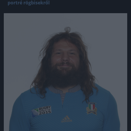
portré rögbisekről
Jön még kép!