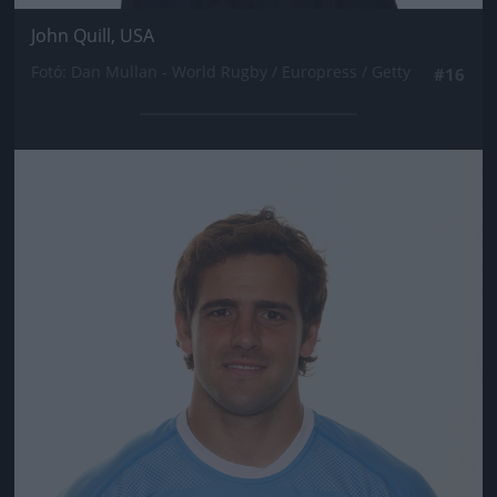
John Quill, USA
Fotó: Dan Mullan - World Rugby / Europress / Getty
#16
Jön még kép!