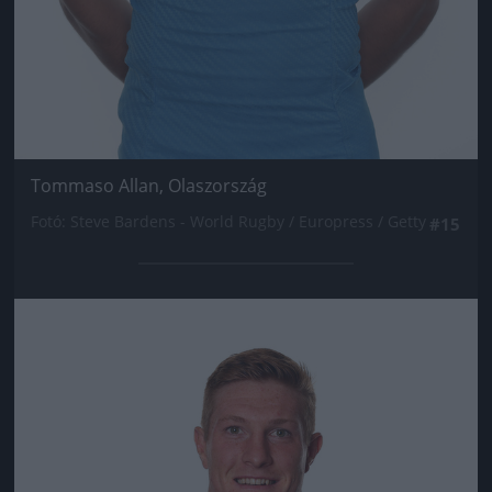
Tommaso Allan, Olaszország
Fotó: Steve Bardens - World Rugby / Europress / Getty
#15
Jön még kép!