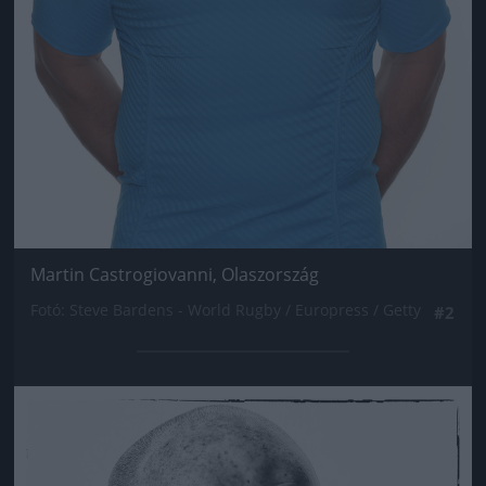
Martin Castrogiovanni, Olaszország
Fotó: Steve Bardens - World Rugby / Europress / Getty
#2
Jön még kép!