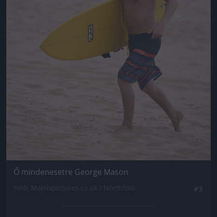
Ő mindenesetre George Mason
Fotó: Matrixpictures.co.uk / Northfoto
#3