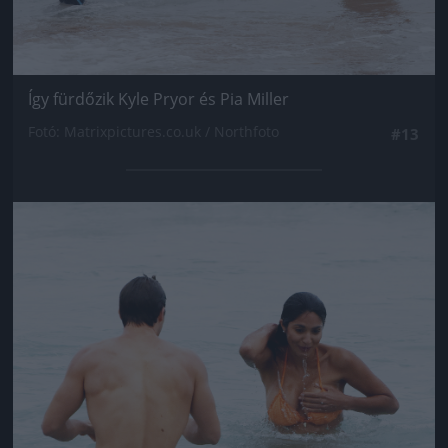
Így fürdőzik Kyle Pryor és Pia Miller
Fotó: Matrixpictures.co.uk / Northfoto
#13
Jön még kép!