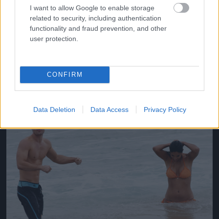
I want to allow Google to enable storage
related to security, including authentication
functionality and fraud prevention, and other
user protection.
Így fürdőzik Kyle Pryor és Pia Miller
Fotó: Matrixpictures.co.uk / Northfoto
#12
CONFIRM
Jön még kép!
Data Deletion
Data Access
Privacy Policy