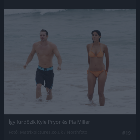
Jön még kép!
Így fürdőzik Kyle Pryor és Pia Miller
Fotó: Matrixpictures.co.uk / Northfoto
#19