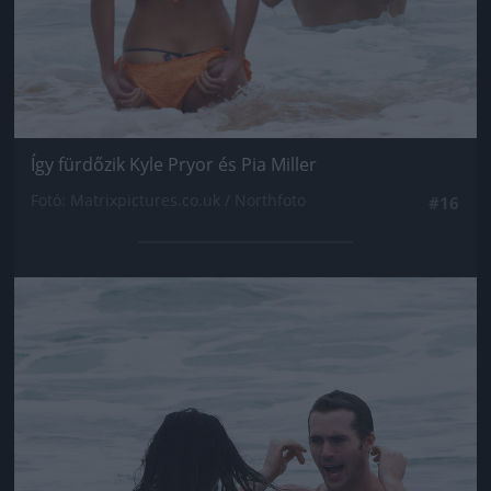
Így fürdőzik Kyle Pryor és Pia Miller
Fotó: Matrixpictures.co.uk / Northfoto
#16
Jön még kép!