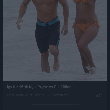
Így fürdőzik Kyle Pryor és Pia Miller
Fotó: Matrixpictures.co.uk / Northfoto
#21