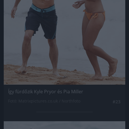
Így fürdőzik Kyle Pryor és Pia Miller
Fotó: Matrixpictures.co.uk / Northfoto
#23