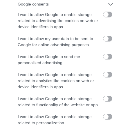
Google consents
I want to allow Google to enable storage
Na szóval így fürdőzik Kyle Pryor és Pia Miller
related to advertising like cookies on web or
device identifiers in apps.
Fotó: Matrixpictures.co.uk / Northfoto
#11
I want to allow my user data to be sent to
Google for online advertising purposes.
Jön még kép!
I want to allow Google to send me
personalized advertising.
I want to allow Google to enable storage
related to analytics like cookies on web or
device identifiers in apps.
I want to allow Google to enable storage
related to functionality of the website or app.
I want to allow Google to enable storage
related to personalization.