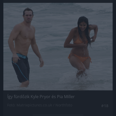
Jön még kép!
Így fürdőzik Kyle Pryor és Pia Miller
Fotó: Matrixpictures.co.uk / Northfoto
#18