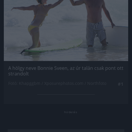
A hölgy neve Bonnie Sveen, az úr talán csak pont ott
strandolt
Fotó: Khapggbm / Xposurephotos.com / Northfoto
#1