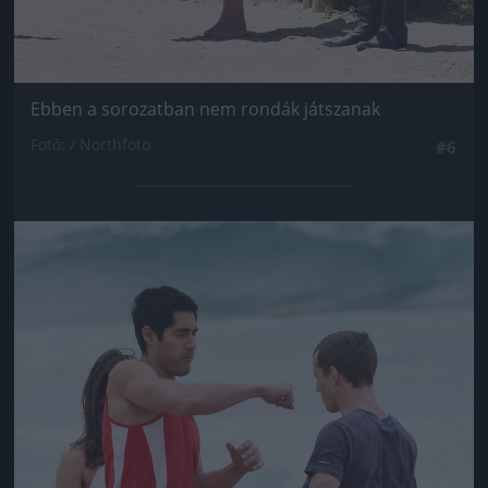
Ebben a sorozatban nem rondák játszanak
Fotó: / Northfoto
#6
Jön még kép!