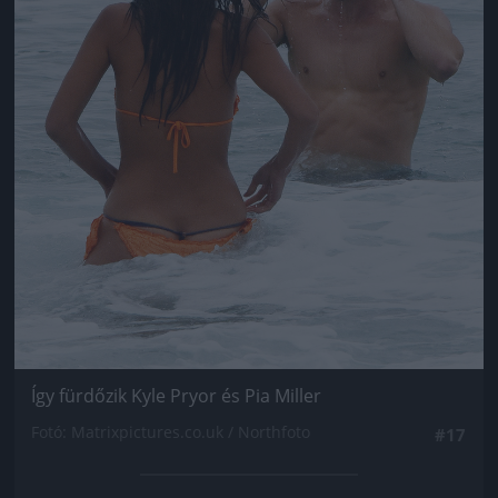
Így fürdőzik Kyle Pryor és Pia Miller
Fotó: Matrixpictures.co.uk / Northfoto
#17