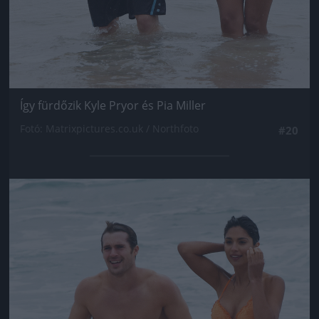
Így fürdőzik Kyle Pryor és Pia Miller
Fotó: Matrixpictures.co.uk / Northfoto
#20
Jön még kép!