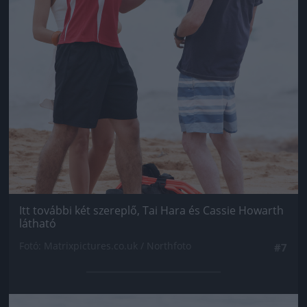
Itt további két szereplő, Tai Hara és Cassie Howarth
látható
Fotó: Matrixpictures.co.uk / Northfoto
#7