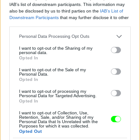
IAB’s list of downstream participants. This information may
also be disclosed by us to third parties on the
IAB’s List of
Ő viszont a brit származású Kyle Pryor
Downstream Participants
that may further disclose it to other
third parties.
Fotó: Matrixpictures.co.uk / Northfoto
#10
Please note that this website/app uses one or more Google
Personal Data Processing Opt Outs
services and may gather and store information including but
not limited to your visit or usage behaviour. You may click to
I want to opt-out of the Sharing of my
personal data.
grant or deny consent to Google and its third-party tags to
Jön még kép!
Opted In
use your data for below specified purposes in below Google
consent section.
I want to opt-out of the Sale of my
Personal Data.
Opted In
I want to opt-out of processing my
Personal Data for Targeted Advertising.
Opted In
I want to opt-out of Collection, Use,
Retention, Sale, and/or Sharing of my
Personal Data that Is Unrelated with the
Purposes for which it was collected.
Opted Out