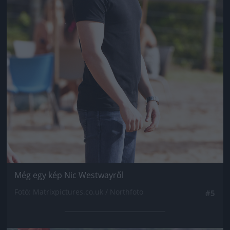
Még egy kép Nic Westwayről
Fotó: Matrixpictures.co.uk / Northfoto
#5