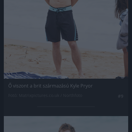
Ő viszont a brit származású Kyle Pryor
Fotó: Matrixpictures.co.uk / Northfoto
#9
Jön még kép!