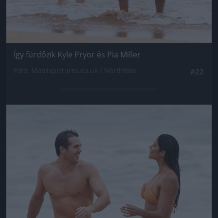
Így fürdőzik Kyle Pryor és Pia Miller
Fotó: Matrixpictures.co.uk / Northfoto
#22
Jön még kép!