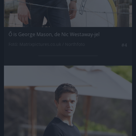
Ő is George Mason, de Nic Westaway-jel
Fotó: Matrixpictures.co.uk / Northfoto
#4
Jön még kép!