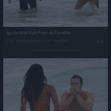
Így fürdőzik Kyle Pryor és Pia Miller
Fotó: Matrixpictures.co.uk / Northfoto
#15
Jön még kép!