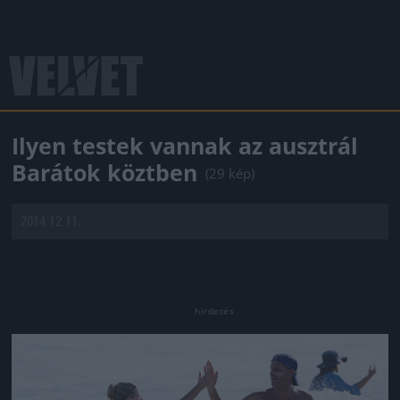
Ilyen testek vannak az ausztrál
Barátok köztben
(29 kép)
2014.12.11.
Jön még kép!