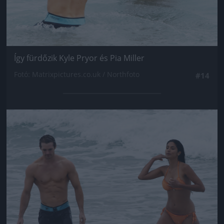
Így fürdőzik Kyle Pryor és Pia Miller
Fotó: Matrixpictures.co.uk / Northfoto
#14
Jön még kép!