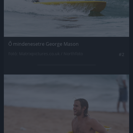
Ő mindenesetre George Mason
Fotó: Matrixpictures.co.uk / Northfoto
#2
Jön még kép!