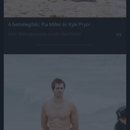
A bemelegítés: Pia Miller és Kyle Pryor
Fotó: Matrixpictures.co.uk / Northfoto
#8
Jön még kép!