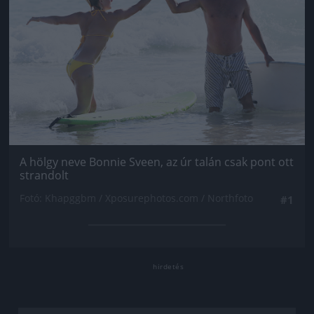
A hölgy neve Bonnie Sveen, az úr talán csak pont ott
strandolt
Fotó: Khapggbm / Xposurephotos.com / Northfoto
#1