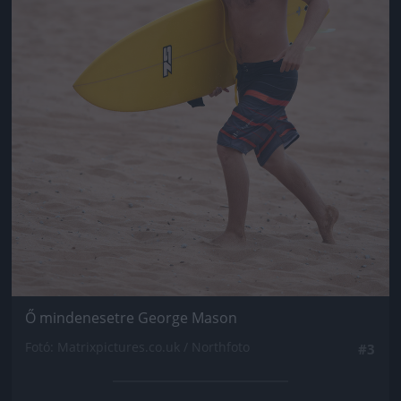
Ő mindenesetre George Mason
Fotó: Matrixpictures.co.uk / Northfoto
#3