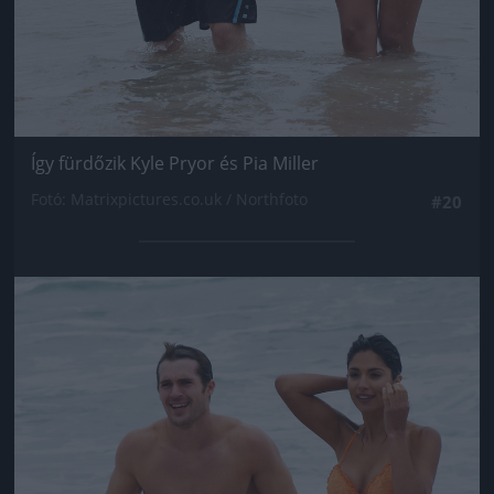
Így fürdőzik Kyle Pryor és Pia Miller
Fotó: Matrixpictures.co.uk / Northfoto
#20
Jön még kép!