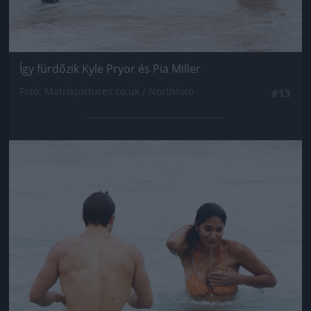
Így fürdőzik Kyle Pryor és Pia Miller
Fotó: Matrixpictures.co.uk / Northfoto
#13
Jön még kép!