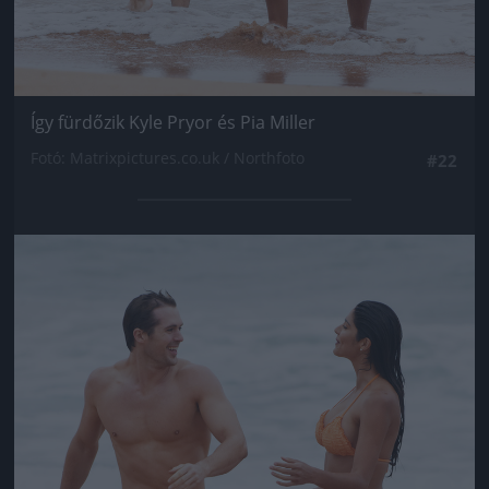
Így fürdőzik Kyle Pryor és Pia Miller
Fotó: Matrixpictures.co.uk / Northfoto
#22
Jön még kép!