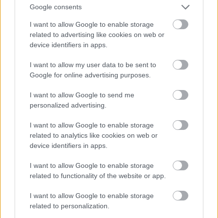
Google consents
I want to allow Google to enable storage
Na szóval így fürdőzik Kyle Pryor és Pia Miller
related to advertising like cookies on web or
device identifiers in apps.
Fotó: Matrixpictures.co.uk / Northfoto
#11
I want to allow my user data to be sent to
Google for online advertising purposes.
Jön még kép!
I want to allow Google to send me
personalized advertising.
I want to allow Google to enable storage
related to analytics like cookies on web or
device identifiers in apps.
I want to allow Google to enable storage
related to functionality of the website or app.
I want to allow Google to enable storage
related to personalization.