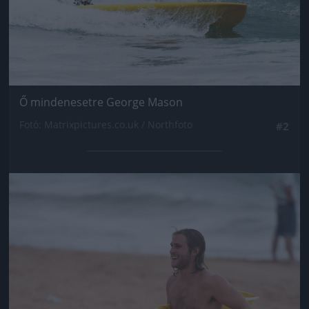
Ő mindenesetre George Mason
Fotó: Matrixpictures.co.uk / Northfoto
#2
Jön még kép!