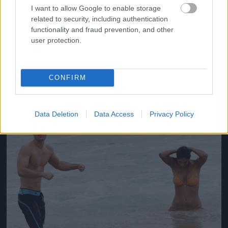
I want to allow Google to enable storage
related to security, including authentication
functionality and fraud prevention, and other
user protection.
Így fürdőzik Kyle Pryor és Pia Miller
Fotó: Matrixpictures.co.uk / Northfoto
#12
CONFIRM
Jön még kép!
Data Deletion
Data Access
Privacy Policy