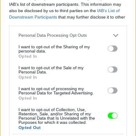
IAB’s list of downstream participants. This information may
also be disclosed by us to third parties on the
IAB’s List of
Ő viszont a brit származású Kyle Pryor
Downstream Participants
that may further disclose it to other
third parties.
Fotó: Matrixpictures.co.uk / Northfoto
#10
Please note that this website/app uses one or more Google
Personal Data Processing Opt Outs
services and may gather and store information including but
not limited to your visit or usage behaviour. You may click to
I want to opt-out of the Sharing of my
personal data.
grant or deny consent to Google and its third-party tags to
Jön még kép!
Opted In
use your data for below specified purposes in below Google
consent section.
I want to opt-out of the Sale of my
Personal Data.
Opted In
I want to opt-out of processing my
Personal Data for Targeted Advertising.
Opted In
I want to opt-out of Collection, Use,
Retention, Sale, and/or Sharing of my
Personal Data that Is Unrelated with the
Purposes for which it was collected.
Opted Out