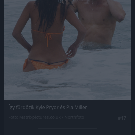
Így fürdőzik Kyle Pryor és Pia Miller
Fotó: Matrixpictures.co.uk / Northfoto
#17