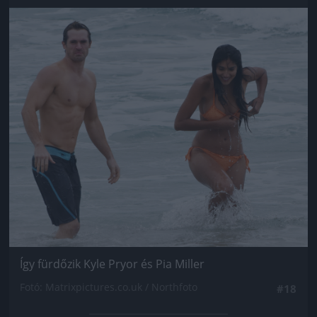
Jön még kép!
Így fürdőzik Kyle Pryor és Pia Miller
Fotó: Matrixpictures.co.uk / Northfoto
#18