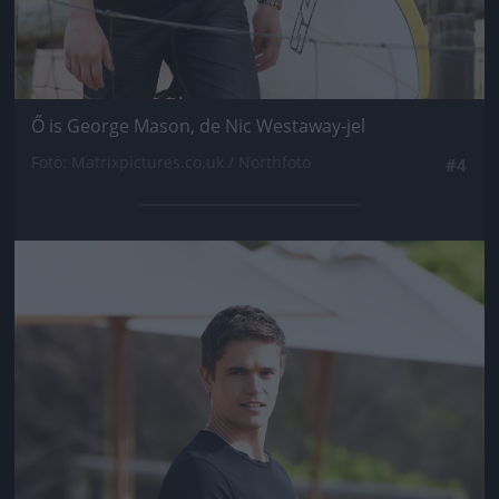
Ő is George Mason, de Nic Westaway-jel
Fotó: Matrixpictures.co.uk / Northfoto
#4
Jön még kép!