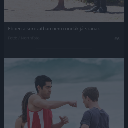
Ebben a sorozatban nem rondák játszanak
Fotó: / Northfoto
#6
Jön még kép!