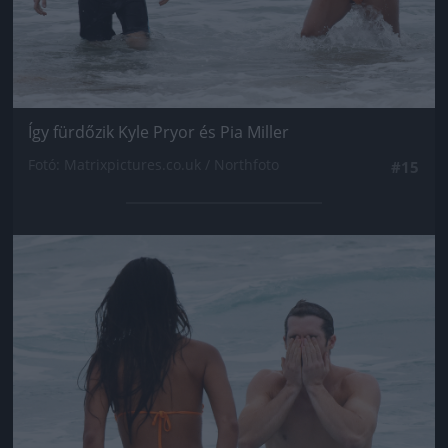
Így fürdőzik Kyle Pryor és Pia Miller
Fotó: Matrixpictures.co.uk / Northfoto
#15
Jön még kép!