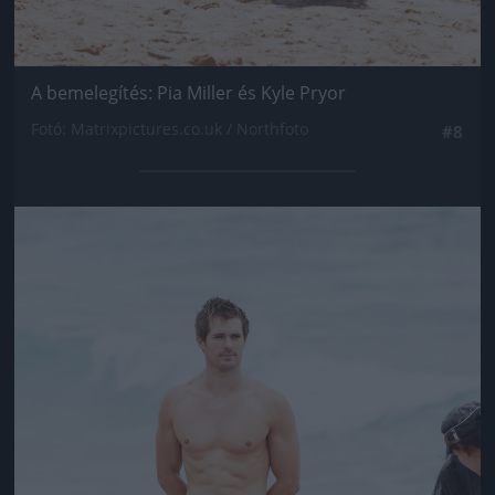
A bemelegítés: Pia Miller és Kyle Pryor
Fotó: Matrixpictures.co.uk / Northfoto
#8
Jön még kép!