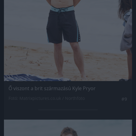
Ő viszont a brit származású Kyle Pryor
Fotó: Matrixpictures.co.uk / Northfoto
#9
Jön még kép!