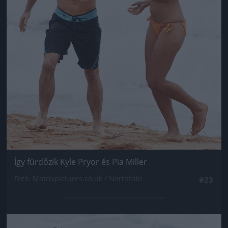
Így fürdőzik Kyle Pryor és Pia Miller
Fotó: Matrixpictures.co.uk / Northfoto
#23