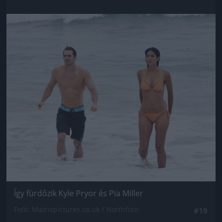
Jön még kép!
Így fürdőzik Kyle Pryor és Pia Miller
Fotó: Matrixpictures.co.uk / Northfoto
#19