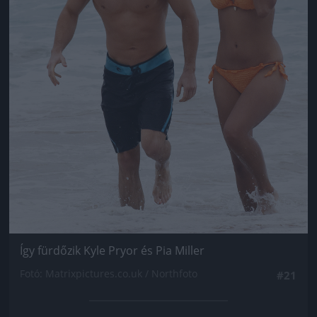
Így fürdőzik Kyle Pryor és Pia Miller
Fotó: Matrixpictures.co.uk / Northfoto
#21