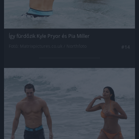
Így fürdőzik Kyle Pryor és Pia Miller
Fotó: Matrixpictures.co.uk / Northfoto
#14
Jön még kép!