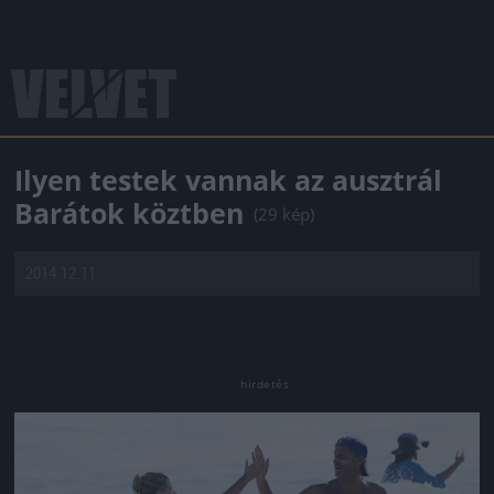
Ilyen testek vannak az ausztrál
Barátok köztben
(29 kép)
2014.12.11.
Jön még kép!