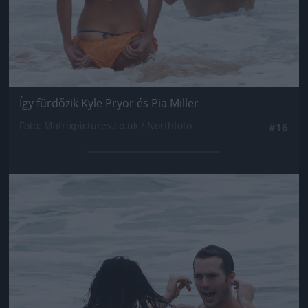
Így fürdőzik Kyle Pryor és Pia Miller
Fotó: Matrixpictures.co.uk / Northfoto
#16
Jön még kép!