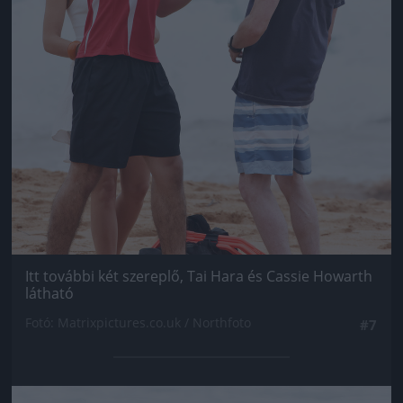
Itt további két szereplő, Tai Hara és Cassie Howarth
látható
Fotó: Matrixpictures.co.uk / Northfoto
#7