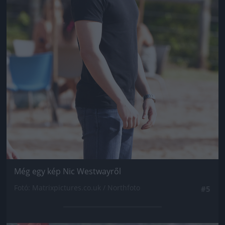
Még egy kép Nic Westwayről
Fotó: Matrixpictures.co.uk / Northfoto
#5