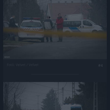
Fotó: Velvet / Velvet
#4
Jön még kép!