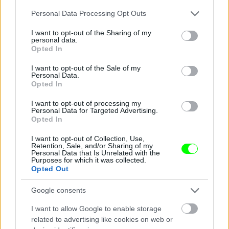
Please note that this website/app uses one or more Google
Personal Data Processing Opt Outs
services and may gather and store information including but
not limited to your visit or usage behaviour. You may click to
I want to opt-out of the Sharing of my
personal data.
grant or deny consent to Google and its third-party tags to
Opted In
use your data for below specified purposes in below Google
A 38 éves férfinak egy guminőn kellett eljátszania a
consent section.
I want to opt-out of the Sale of my
gyilkosságot.
Personal Data.
Opted In
Fotó: Velvet / Velvet
#6
I want to opt-out of processing my
Personal Data for Targeted Advertising.
Opted In
Jön még kép!
I want to opt-out of Collection, Use,
Retention, Sale, and/or Sharing of my
Personal Data that Is Unrelated with the
Purposes for which it was collected.
Opted Out
Google consents
I want to allow Google to enable storage
related to advertising like cookies on web or