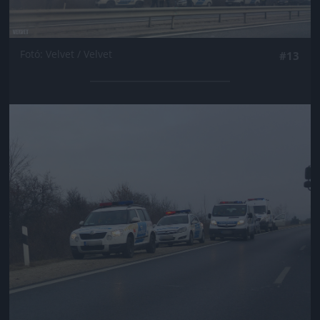
Fotó: Velvet / Velvet
#13
Jön még kép!