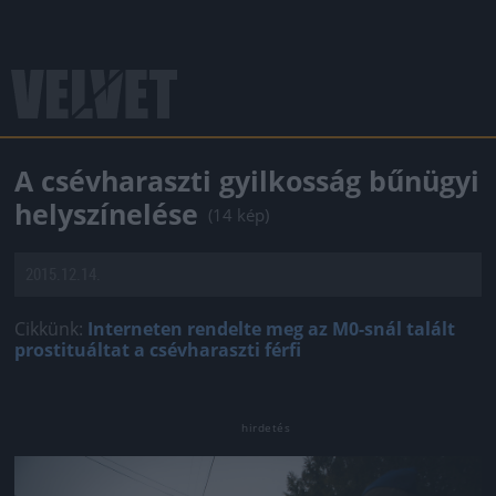
A csévharaszti gyilkosság bűnügyi
helyszínelése
(14 kép)
2015.12.14.
Cikkünk:
Interneten rendelte meg az M0-snál talált
prostituáltat a csévharaszti férfi
Jön még kép!