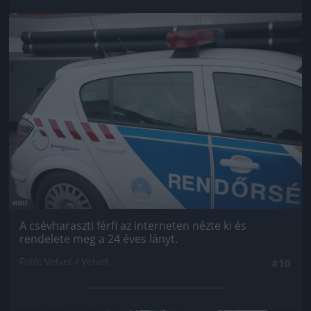
Jön még kép!
A csévharaszti férfi az interneten nézte ki és
rendelete meg a 24 éves lányt.
Fotó: Velvet / Velvet
#10