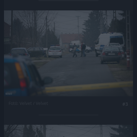
Jön még kép!
Fotó: Velvet / Velvet
#3
Jön még kép!