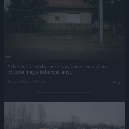
Sch. László csévharaszti házában szex közben
fojtotta meg a kőbányai lányt.
Fotó: Velvet / Velvet
#12
Jön még kép!