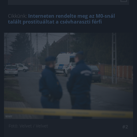
Cikkünk:
Interneten rendelte meg az M0-snál
talált prostituáltat a csévharaszti férfi
Jön még kép!
Fotó: Velvet / Velvet
#2