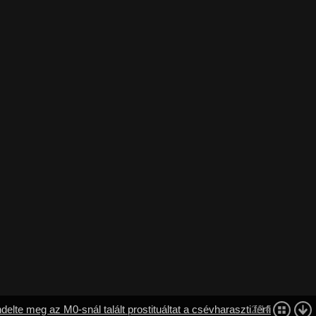
delte meg az M0-snál talált prostituáltat a csévharaszti férfi
2/14