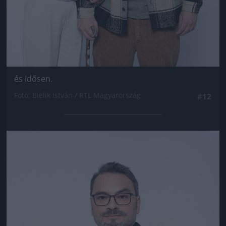
és idősen.
Fotó: Bielik István / RTL Magyarország
#12
Jön még kép!