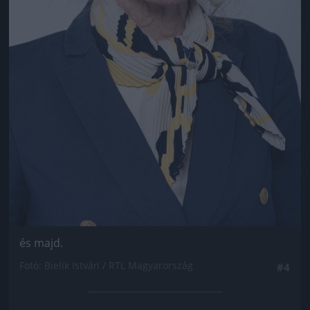
és majd.
Fotó: Bielik István / RTL Magyarország
#4