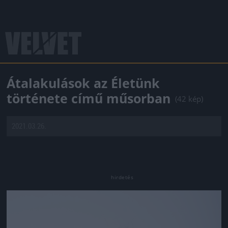
Átalakulások az Életünk
története című műsorban
(42 kép)
2021.03.26.
Jön még kép!