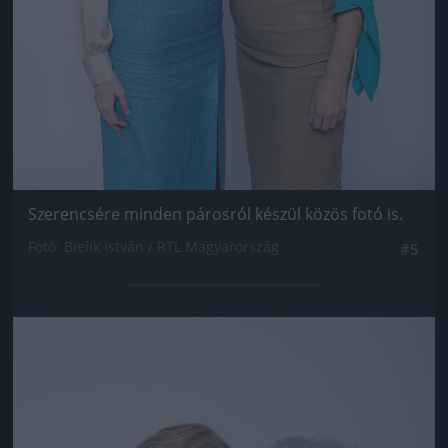
Szerencsére minden párosról készül közös fotó is.
Fotó: Bielik István / RTL Magyarország
#5
Jön még kép!