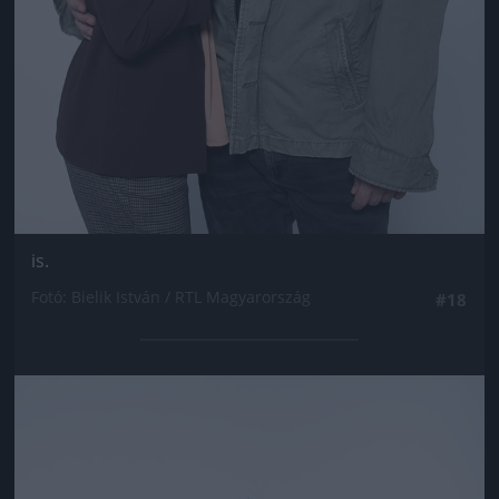
is.
Fotó: Bielik István / RTL Magyarország
#18
Jön még kép!