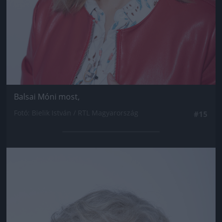
Balsai Móni most,
Fotó: Bielik István / RTL Magyarország
#15
Jön még kép!