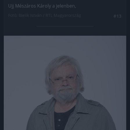
Ujj Mészáros Károly a jelenben,
Fotó: Bielik István / RTL Magyarország
#13
Jön még kép!