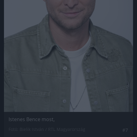
Istenes Bence most,
Fotó: Bielik István / RTL Magyarország
#7