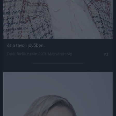
és a távoli jövőben.
Fotó: Bielik István / RTL Magyarország
#2
Jön még kép!