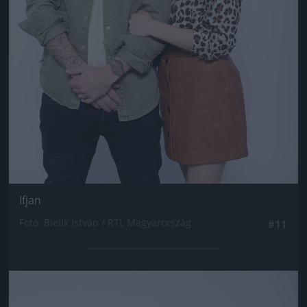
Ifjan
Fotó: Bielik István / RTL Magyarország
#11
Jön még kép!