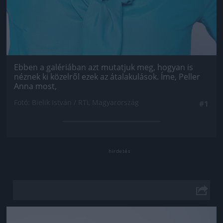
Ebben a galériában azt mutatjuk meg, hogyan is
néznek ki közelről ezek az átalakulások. Íme, Peller
Anna most,
Fotó: Bielik István / RTL Magyarország
#1
Jön még kép!