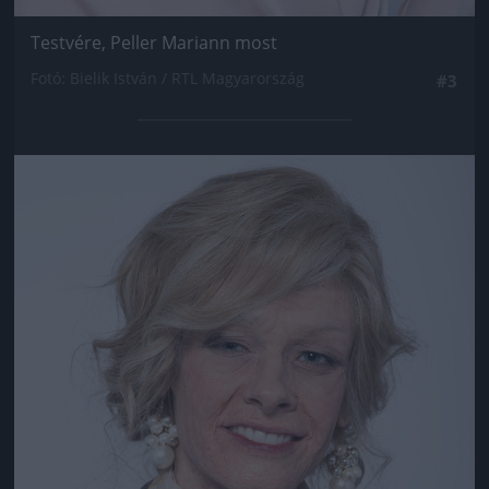
Testvére, Peller Mariann most
Fotó: Bielik István / RTL Magyarország
#3
Jön még kép!