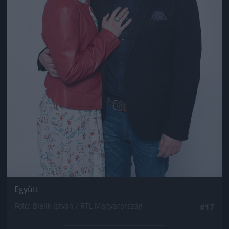
Együtt
Fotó: Bielik István / RTL Magyarország
#17