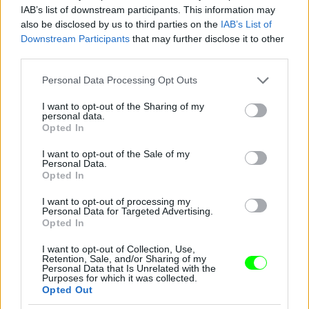
IAB’s list of downstream participants. This information may
also be disclosed by us to third parties on the
IAB’s List of
Downstream Participants
that may further disclose it to other
third parties.
Please note that this website/app uses one or more Google
Personal Data Processing Opt Outs
services and may gather and store information including but
not limited to your visit or usage behaviour. You may click to
I want to opt-out of the Sharing of my
personal data.
grant or deny consent to Google and its third-party tags to
Opted In
use your data for below specified purposes in below Google
consent section.
I want to opt-out of the Sale of my
Personal Data.
Opted In
I want to opt-out of processing my
Personal Data for Targeted Advertising.
Opted In
I want to opt-out of Collection, Use,
Retention, Sale, and/or Sharing of my
Personal Data that Is Unrelated with the
Purposes for which it was collected.
Opted Out