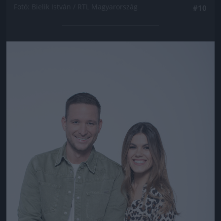
Fotó: Bielik István / RTL Magyarország
#10
Jön még kép!