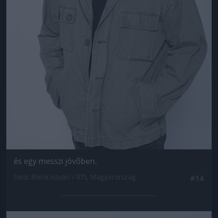
és egy messzi jövőben.
Fotó: Bielik István / RTL Magyarország
#14