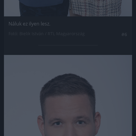
Náluk ez ilyen lesz.
Fotó: Bielik István / RTL Magyarország
#6
Jön még kép!