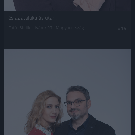
és az átalakulás után.
Fotó: Bielik István / RTL Magyarország
#16
Jön még kép!