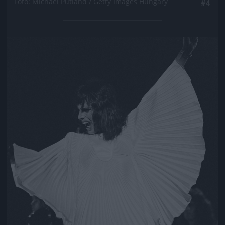
Fotó: Michael Putland / Getty Images Hungary
#4
Jön még kép!