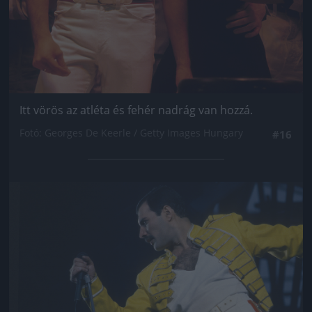
Itt vörös az atléta és fehér nadrág van hozzá.
Fotó: Georges De Keerle / Getty Images Hungary
#16
Jön még kép!