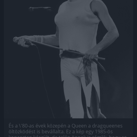
És a \'80-as évek közepén a Queen a dragqueenes
öltözködést is bevállalta. Ez a kép egy 1985-ös