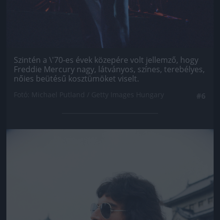
Szintén a \'70-es évek közepére volt jellemző, hogy
Freddie Mercury nagy, látványos, színes, terebélyes,
nőies beütésű kosztümöket viselt.
Fotó: Michael Putland / Getty Images Hungary
#6
Jön még kép!