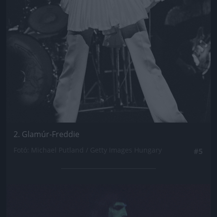
2. Glamúr-Freddie
Fotó: Michael Putland / Getty Images Hungary
#5
Jön még kép!