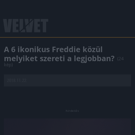
A 6 ikonikus Freddie közül
melyiket szereti a legjobban?
(24
kép)
2018.11.22.
Jön még kép!