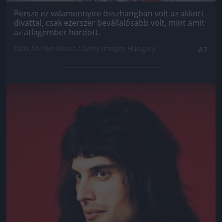
Persze ez valamennyire összhangban volt az akkori
divattal, csak ezerszer bevállalósabb volt, mint amit
az átlagember hordott.
Fotó: Shinko Music / Getty Images Hungary
#7
Jön még kép!