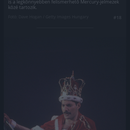
is a legkönnyebben felismerhető Mercury-jelmezek
közé tartozik.
Fotó: Dave Hogan / Getty Images Hungary
#18
Jön még kép!