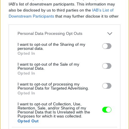
IAB’s list of downstream participants. This information may
also be disclosed by us to third parties on the
IAB’s List of
Jön még kép!
Downstream Participants
that may further disclose it to other
third parties.
Please note that this website/app uses one or more Google
Personal Data Processing Opt Outs
services and may gather and store information including but
not limited to your visit or usage behaviour. You may click to
I want to opt-out of the Sharing of my
personal data.
grant or deny consent to Google and its third-party tags to
Opted In
use your data for below specified purposes in below Google
consent section.
I want to opt-out of the Sale of my
Personal Data.
Opted In
I want to opt-out of processing my
Personal Data for Targeted Advertising.
Opted In
I want to opt-out of Collection, Use,
Retention, Sale, and/or Sharing of my
Personal Data that Is Unrelated with the
Purposes for which it was collected.
Opted Out