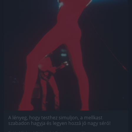
A lényeg, hogy testhez simuljon, a mellkast
szabadon hagyja és legyen hozzá jó nagy séró!