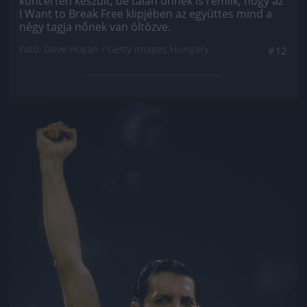
koncerten készült, de talán önnek is rémlik, hogy az
I Want to Break Free klipjében az együttes mind a
négy tagja nőnek van öltözve.
Fotó: Dave Hogan / Getty Images Hungary
#12
Jön még kép!