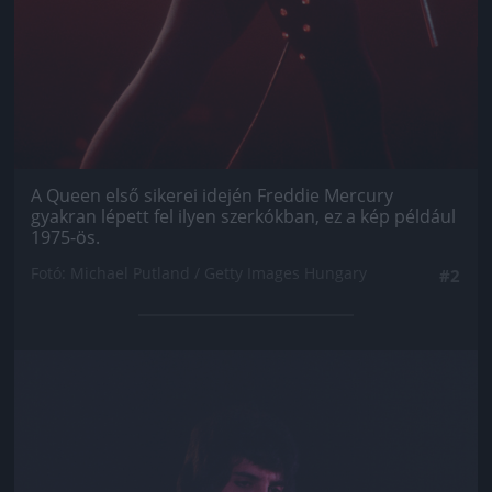
A Queen első sikerei idején Freddie Mercury
gyakran lépett fel ilyen szerkókban, ez a kép például
1975-ös.
Fotó: Michael Putland / Getty Images Hungary
#2
Jön még kép!