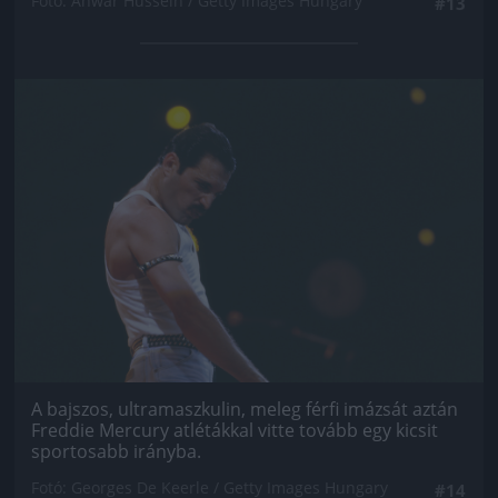
Fotó: Anwar Hussein / Getty Images Hungary
#13
Jön még kép!
A bajszos, ultramaszkulin, meleg férfi imázsát aztán
Freddie Mercury atlétákkal vitte tovább egy kicsit
sportosabb irányba.
Fotó: Georges De Keerle / Getty Images Hungary
#14