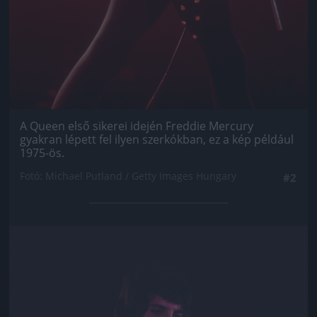
A Queen első sikerei idején Freddie Mercury
gyakran lépett fel ilyen szerkókban, ez a kép például
1975-ös.
Fotó: Michael Putland / Getty Images Hungary
#2
Jön még kép!