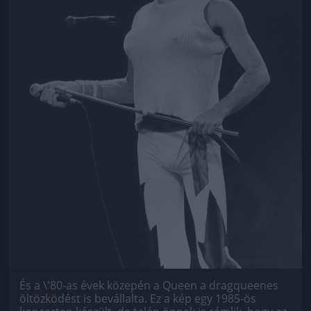
És a \'80-as évek közepén a Queen a dragqueenes
öltözködést is bevállalta. Ez a kép egy 1985-ös