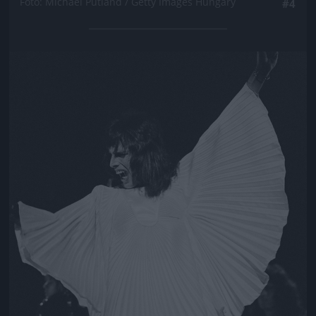
Fotó: Michael Putland / Getty Images Hungary
#4
Jön még kép!