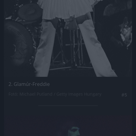
2. Glamúr-Freddie
Fotó: Michael Putland / Getty Images Hungary
#5
Jön még kép!