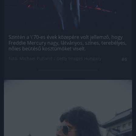
Szintén a \'70-es évek közepére volt jellemző, hogy
Freddie Mercury nagy, látványos, színes, terebélyes,
nőies beütésű kosztümöket viselt.
Fotó: Michael Putland / Getty Images Hungary
#6
Jön még kép!