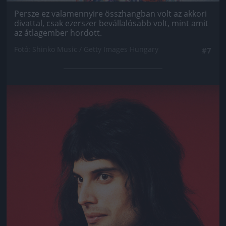
Persze ez valamennyire összhangban volt az akkori
divattal, csak ezerszer bevállalósabb volt, mint amit
az átlagember hordott.
Fotó: Shinko Music / Getty Images Hungary
#7
Jön még kép!