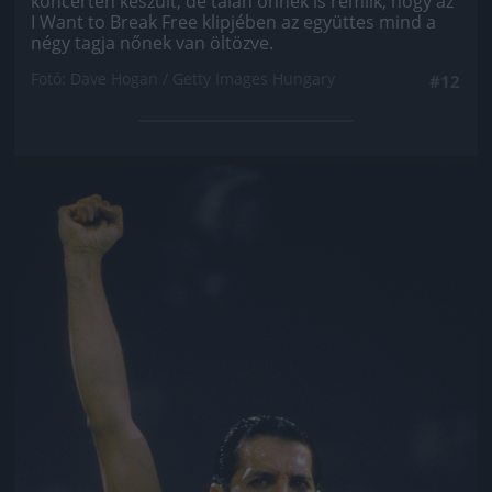
koncerten készült, de talán önnek is rémlik, hogy az
I Want to Break Free klipjében az együttes mind a
négy tagja nőnek van öltözve.
Fotó: Dave Hogan / Getty Images Hungary
#12
Jön még kép!