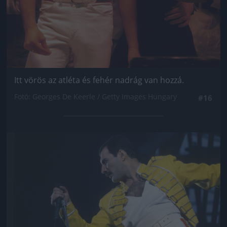
Itt vörös az atléta és fehér nadrág van hozzá.
Fotó: Georges De Keerle / Getty Images Hungary
#16
Jön még kép!