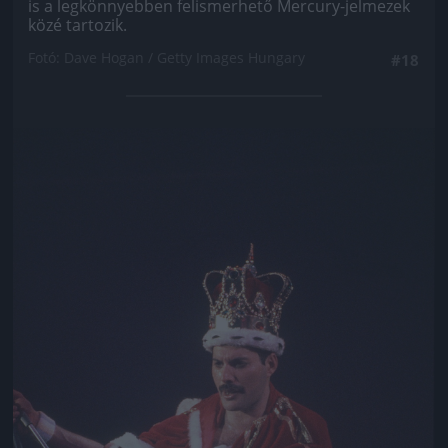
is a legkönnyebben felismerhető Mercury-jelmezek
közé tartozik.
Fotó: Dave Hogan / Getty Images Hungary
#18
Jön még kép!