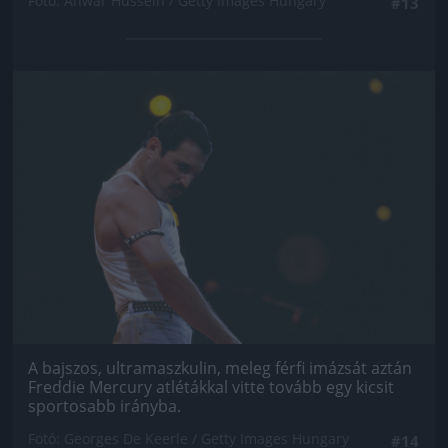
Fotó: Anwar Hussein / Getty Images Hungary
#13
Jön még kép!
A bajszos, ultramaszkulin, meleg férfi imázsát aztán
Freddie Mercury atlétákkal vitte tovább egy kicsit
sportosabb irányba.
Fotó: Georges De Keerle / Getty Images Hungary
#14