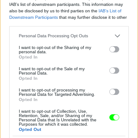
IAB’s list of downstream participants. This information may
also be disclosed by us to third parties on the
IAB’s List of
Jön még kép!
Downstream Participants
that may further disclose it to other
third parties.
Please note that this website/app uses one or more Google
Personal Data Processing Opt Outs
services and may gather and store information including but
not limited to your visit or usage behaviour. You may click to
I want to opt-out of the Sharing of my
personal data.
grant or deny consent to Google and its third-party tags to
Opted In
use your data for below specified purposes in below Google
consent section.
I want to opt-out of the Sale of my
Personal Data.
Opted In
I want to opt-out of processing my
Personal Data for Targeted Advertising.
Opted In
I want to opt-out of Collection, Use,
Retention, Sale, and/or Sharing of my
Personal Data that Is Unrelated with the
Purposes for which it was collected.
Opted Out