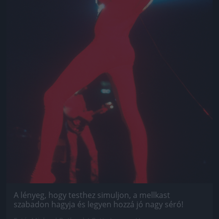
A lényeg, hogy testhez simuljon, a mellkast
szabadon hagyja és legyen hozzá jó nagy séró!