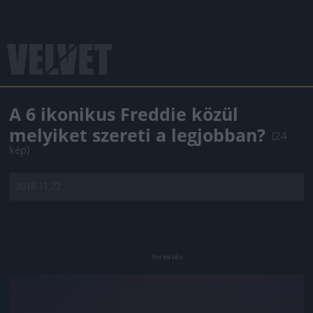
A 6 ikonikus Freddie közül
melyiket szereti a legjobban?
(24
kép)
2018.11.22.
Jön még kép!