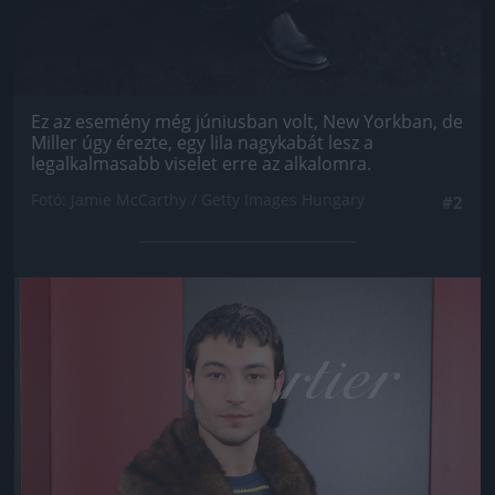
Ez az esemény még júniusban volt, New Yorkban, de
Miller úgy érezte, egy lila nagykabát lesz a
legalkalmasabb viselet erre az alkalomra.
Fotó: Jamie McCarthy / Getty Images Hungary
#2
Jön még kép!