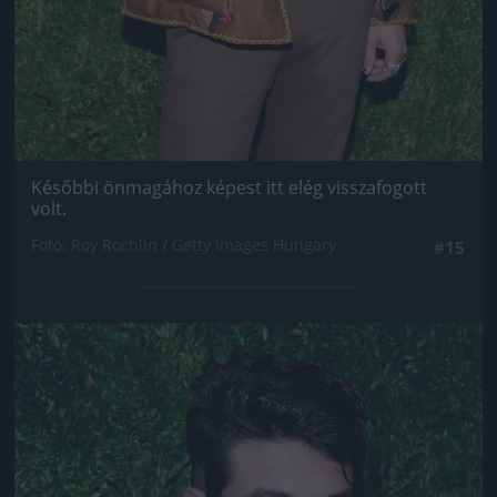
Későbbi önmagához képest itt elég visszafogott
volt.
Fotó: Roy Rochlin / Getty Images Hungary
#15
Jön még kép!