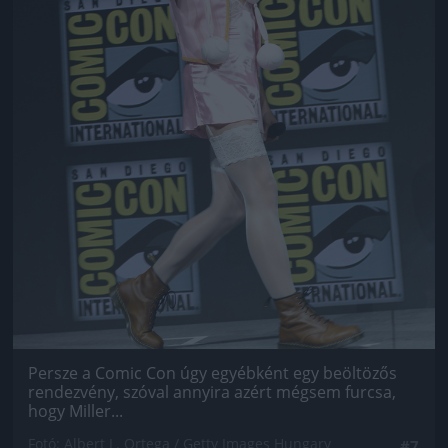
Persze a Comic Con úgy egyébként egy beöltözős
rendezvény, szóval annyira azért mégsem furcsa,
hogy Miller...
Fotó: Albert L. Ortega / Getty Images Hungary
#7