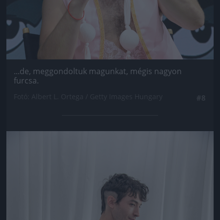
...de, meggondoltuk magunkat, mégis nagyon
furcsa.
Fotó: Albert L. Ortega / Getty Images Hungary
#8
Jön még kép!