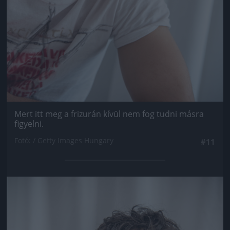
Mert itt meg a frizurán kívül nem fog tudni másra
figyelni.
Fotó: / Getty Images Hungary
#11
Jön még kép!