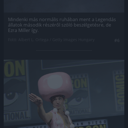
Mindenki más normális ruhában ment a Legendás
állatok második részéről szóló beszélgetésre, de
Ezra Miller így.
Fotó: Albert L. Ortega / Getty Images Hungary
#6
Jön még kép!