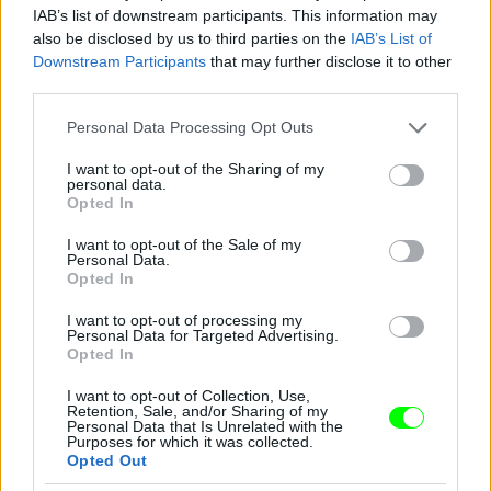
IAB’s list of downstream participants. This information may
3. Legendás állatok sajtótájékoztató
also be disclosed by us to third parties on the
IAB’s List of
Downstream Participants
that may further disclose it to other
Fotó: Vera Anderson / Getty Images Hungary
#9
third parties.
Please note that this website/app uses one or more Google
Personal Data Processing Opt Outs
services and may gather and store information including but
not limited to your visit or usage behaviour. You may click to
I want to opt-out of the Sharing of my
Jön még kép!
personal data.
grant or deny consent to Google and its third-party tags to
Opted In
use your data for below specified purposes in below Google
consent section.
I want to opt-out of the Sale of my
Personal Data.
Opted In
I want to opt-out of processing my
Personal Data for Targeted Advertising.
Opted In
I want to opt-out of Collection, Use,
Retention, Sale, and/or Sharing of my
Personal Data that Is Unrelated with the
Purposes for which it was collected.
Opted Out