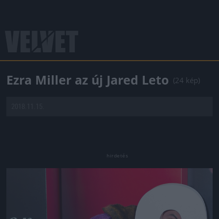
Ezra Miller az új Jared Leto
(24 kép)
2018.11.15.
Jön még kép!