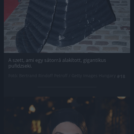
A szett, ami egy sátorrá alakított, gigantikus
pufidzseki.
Fotó: Bertrand Rindoff Petroff / Getty Images Hungary
#18
Jön még kép!