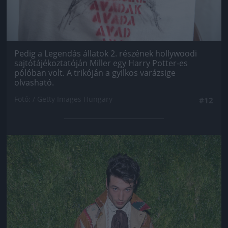
Pedig a Legendás állatok 2. részének hollywoodi
sajtótájékoztatóján Miller egy Harry Potter-es
pólóban volt. A trikóján a gyilkos varázsige
olvasható.
Fotó: / Getty Images Hungary
#12
Jön még kép!