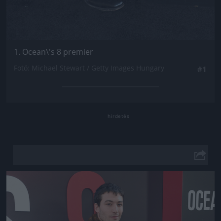
1. Ocean\'s 8 premier
Fotó: Michael Stewart / Getty Images Hungary
#1
Jön még kép!