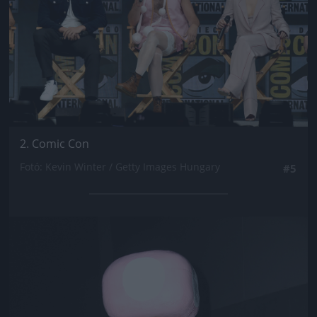
2. Comic Con
Fotó: Kevin Winter / Getty Images Hungary
#5
Jön még kép!