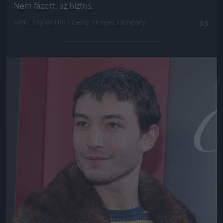
Nem fázott, az biztos.
Fotó: Taylor Hill / Getty Images Hungary
#3
Jön még kép!