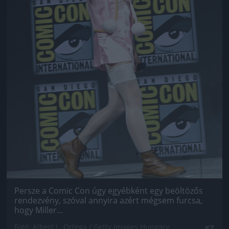
Persze a Comic Con úgy egyébként egy beöltözős
rendezvény, szóval annyira azért mégsem furcsa,
hogy Miller...
Fotó: Albert L. Ortega / Getty Images Hungary
#7