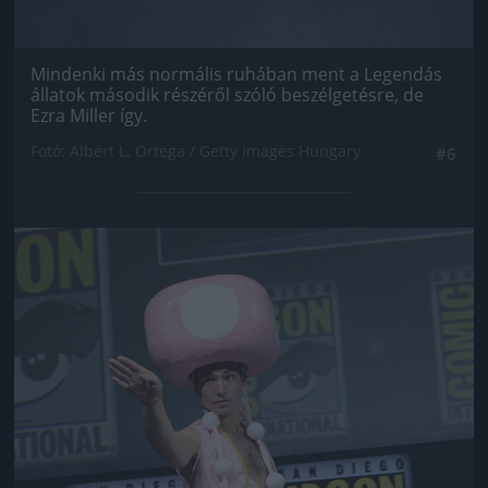
Mindenki más normális ruhában ment a Legendás
állatok második részéről szóló beszélgetésre, de
Ezra Miller így.
Fotó: Albert L. Ortega / Getty Images Hungary
#6
Jön még kép!