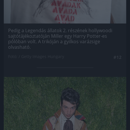
Pedig a Legendás állatok 2. részének hollywoodi
sajtótájékoztatóján Miller egy Harry Potter-es
pólóban volt. A trikóján a gyilkos varázsige
olvasható.
Fotó: / Getty Images Hungary
#12
Jön még kép!