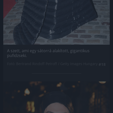
A szett, ami egy sátorrá alakított, gigantikus
pufidzseki.
Fotó: Bertrand Rindoff Petroff / Getty Images Hungary
#18
Jön még kép!