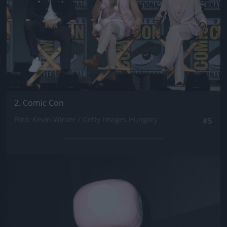
2. Comic Con
Fotó: Kevin Winter / Getty Images Hungary
#5
Jön még kép!