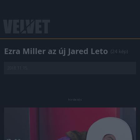
Ezra Miller az új Jared Leto
(24 kép)
2018.11.15.
Jön még kép!