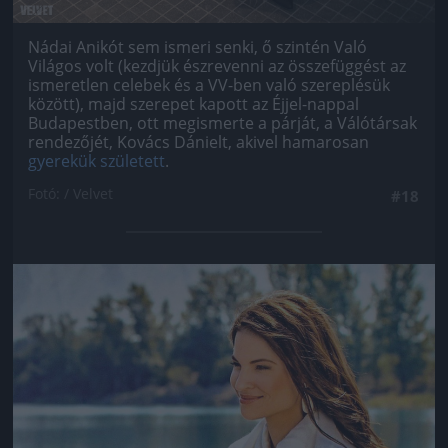
Nádai Anikót sem ismeri senki, ő szintén Való
Világos volt (kezdjük észrevenni az összefüggést az
ismeretlen celebek és a VV-ben való szereplésük
között), majd szerepet kapott az Éjjel-nappal
Budapestben, ott megismerte a párját, a Válótársak
rendezőjét, Kovács Dánielt, akivel hamarosan
gyerekük született
.
Fotó: / Velvet
#18
Jön még kép!