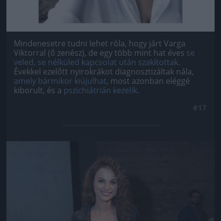
Mindenesetre tudni lehet róla, hogy járt Varga
Viktorral (ő zenész), de egy több mint hat éves
se
veled, se nélküled kapcsolat után szakítottak
.
Évekkel ezelőtt nyirokrákot diagnosztizáltak nála,
amely bármikor kiújulhat
, most azonban eléggé
kiborult, és a
pszichiátrián kezelik
.
#17
Jön még kép!