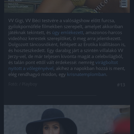
VV Gigi, VV Béci testvére a valóságshow előtt furcsa,
gyilokpornóféle filmekben szerepelt, amelyet akkoriban
játéknak tekintett, és
úgy emlékezett
, amazonos-harcos
videóhoz kerestek szereplőket, ő meg arra jelentkezett.
Dolgozott táncosnőként, fellépett az Erotika kiállításon is,
és hoszteszkedett. Egy darabig járt a szintén villalakó VV
Jerzy-vel, de már teljesen kivonta magát a celebvilágból,
és talán pont ettől vált érdekessé: nemrég
virágboltot
nyitott a vőlegényével
, akihez a napokban hozzá is ment,
elég rendhagyó módon, egy
krisnatemplomban
.
Fotó: / Playboy
#13
Jön még kép!