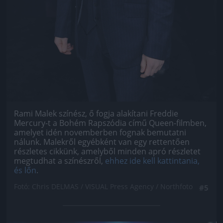
Rami Malek színész, ő fogja alakítani Freddie
Mercury-t a Bohém Rapszódia című Queen-filmben,
amelyet idén novemberben fognak bemutatni
nálunk. Malekről egyébként van egy rettentően
részletes cikkünk, amelyből minden apró részletet
megtudhat a színészről,
ehhez ide kell kattintania,
és lőn
.
Fotó: Chris DELMAS / VISUAL Press Agency / Northfoto
#5