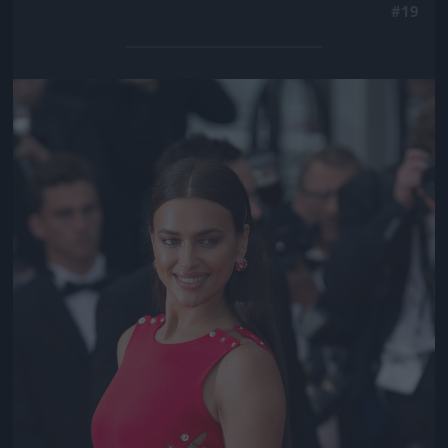
#19
Jön még kép!