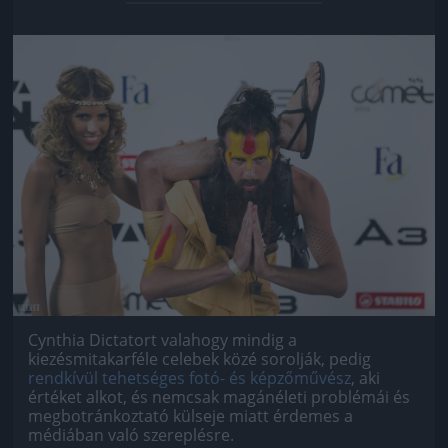
Jön még kép!
Cynthia Dictatort valahogy mindig a
kiezésmitakarféle celebek közé sorolják, pedig
rendkívül tehetséges fotó- és képzőművész
, aki
értéket alkot, és nemcsak magánéleti problémái és
megbotránkoztató külseje miatt érdemes a
médiában való szereplésre.