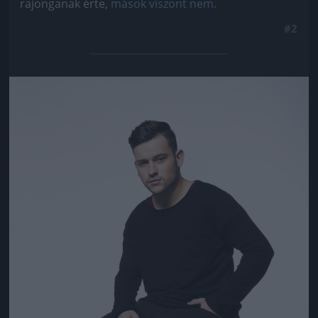
rajonganak érte,
mások viszont nem.
#2
Jön még kép!