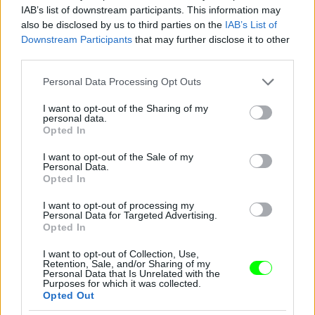
Jön még kép!
IAB’s list of downstream participants. This information may
also be disclosed by us to third parties on the
IAB’s List of
Downstream Participants
that may further disclose it to other
third parties.
Please note that this website/app uses one or more Google
Personal Data Processing Opt Outs
services and may gather and store information including but
not limited to your visit or usage behaviour. You may click to
I want to opt-out of the Sharing of my
personal data.
grant or deny consent to Google and its third-party tags to
Opted In
use your data for below specified purposes in below Google
consent section.
I want to opt-out of the Sale of my
Personal Data.
Opted In
I want to opt-out of processing my
Personal Data for Targeted Advertising.
Opted In
I want to opt-out of Collection, Use,
Retention, Sale, and/or Sharing of my
Personal Data that Is Unrelated with the
Purposes for which it was collected.
Opted Out