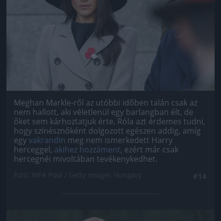
Meghan Markle-ről az utóbbi időben talán csak az
nem hallott, aki véletlenül egy barlangban élt, de
őket sem kárhoztatjuk érte. Róla azt érdemes tudni,
hogy színésznőként dolgozott egészen addig, amíg
egy
vakrandin
meg nem ismerkedett Harry
herceggel,
akihez hozzáment
, ezért már csak
hercegnéi mivoltában tevékenykedhet.
Fotó: WPA Pool / Getty Images Hungary
#14