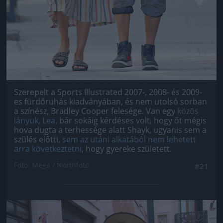
Szerepelt a Sports Illustrated 2007-, 2008- és 2009-
es fürdőruhás kiadványában, és nem utolsó sorban
a színész, Bradley Cooper felesége. Van egy
közös
lányuk, Lea
, bár sokáig kérdéses volt, hogy őt mégis
hova dugta a terhessége alatt Shayk, ugyanis sem a
szülés előtti,
sem az utáni alkatából nem lehetett
arra következtetni
, hogy gyereke született.
Fotó: Mega / Northfoto
#21
Jön még kép!