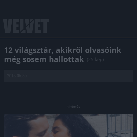
12 világsztár, akikről olvasóink
még sosem hallottak
(25 kép)
2018.05.30.
Jön még kép!