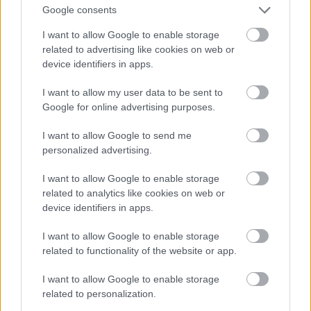
Google consents
I want to allow Google to enable storage
related to advertising like cookies on web or
device identifiers in apps.
I want to allow my user data to be sent to
Google for online advertising purposes.
De jelölték díjakra az Ex Machina c. film miatt is, és
I want to allow Google to send me
Angelina Jolie után ő lett Lara Croft - nyilván
personalized advertising.
nemcsak azért, mert tehetséges, hanem azért is,
mert
baromi jó nő
. Ja, és egyébként
Michael
Fassbender felesége
.
I want to allow Google to enable storage
related to analytics like cookies on web or
Fotó: Larry Busacca / Getty Images Hungary
#11
device identifiers in apps.
I want to allow Google to enable storage
related to functionality of the website or app.
Jön még kép!
I want to allow Google to enable storage
related to personalization.