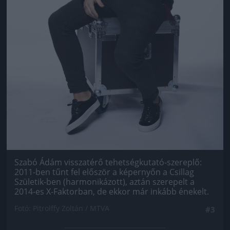
Szabó Ádám visszatérő tehetségkutató-szereplő:
2011-ben tűnt fel először a képernyőn a Csillag
Születik-ben (harmonikázott), aztán szerepelt a
2014-es X-Faktorban, de ekkor már inkább énekelt.
Fotó: Pitrolffy Zoltán / MTVA
#3