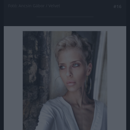
Fotó: Ancsin Gábor / Velvet
#16
Jön még kép!