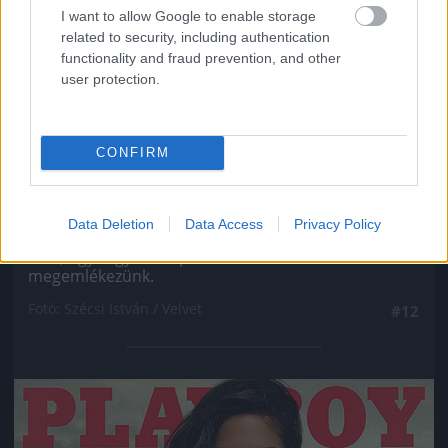
I want to allow Google to enable storage
related to security, including authentication
functionality and fraud prevention, and other
user protection.
CONFIRM
Ahogy minden ex Való Világ-szereplőről, úgy VV
Data Deletion
Data Access
Privacy Policy
Gigiről se hallott még soha senki, még véletlenül
sem, úgyhogy most pár szóban róla is
megemlékezünk.
Fotó: Szécsi István / Velvet
#12
Jön még kép!