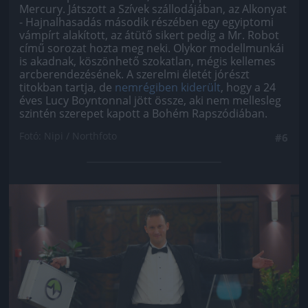
Mercury. Játszott a Szívek szállodájában, az Alkonyat
- Hajnalhasadás második részében egy egyiptomi
vámpírt alakított, az átütő sikert pedig a Mr. Robot
című sorozat hozta meg neki. Olykor modellmunkái
is akadnak, köszönhető szokatlan, mégis kellemes
arcberendezésének. A szerelmi életét jórészt
titokban tartja, de
nemrégiben kiderült
, hogy a 24
éves Lucy Boyntonnal jött össze, aki nem mellesleg
szintén szerepet kapott a Bohém Rapszódiában.
Fotó: Nipi / Northfoto
#6
Jön még kép!