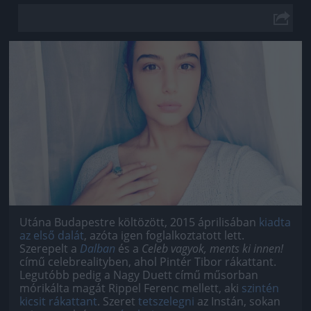
Jön még kép!
Utána Budapestre költözött, 2015 áprilisában
kiadta
az első dalát
, azóta igen foglalkoztatott lett.
Szerepelt a
Dalban
és a
Celeb vagyok, ments ki innen!
című celebrealityben, ahol Pintér Tibor rákattant.
Legutóbb pedig a Nagy Duett című műsorban
mórikálta magát Rippel Ferenc mellett, aki
szintén
kicsit rákattant
. Szeret
tetszelegni
az Instán, sokan