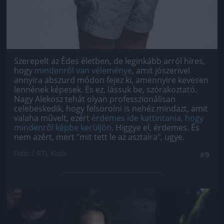
Szerepelt az Édes életben, de leginkább arról híres,
hogy
mindenről van véleménye
, amit jószerivel
annyira abszurd módon fejez ki, amennyire kevesen
lennének képesek. És ez, lássuk be, szórakoztató.
Nagy Alekosz tehát olyan professzionálisan
celebeskedik, hogy felsorolni is nehéz mindazt, amit
valaha művelt, ezért
érdemes ide kattintania, hogy
mindenről képbe kerüljön
. Higgye el, érdemes. És
nem azért, mert "mit tett le az asztalra", ugye.
Fotó: / RTL Klub
#9
Jön még kép!