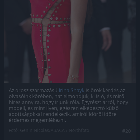
Az orosz származású
Irina Shayk
is örök kérdés az
olvasóink körében, hát elmondjuk, ki is ő, és miről
híres annyira, hogy írjunk róla. Egyrészt arról, hogy
modell, és mint ilyen, egészen elképesztő külső
adottságokkal rendelkezik, amiről időről időre
érdemes megemlékezni.
Fotó: Genin Nicolas/ABACA / Northfoto
#20