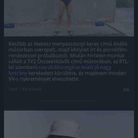
Később az Alekosz menyasszonyt keres című önálló
műsorban szerepelt, majd könyvet írt és pornófilm-
rendezéssel próbálkozott. Miután hirtelen munkát
vállalt a TV2 Összeesküvők című műsorában, az RTL-
lel szembeni
szerződésszegése miatt jó nagy
botrány
kerekedett körülötte, és majdnem minden
VV-s nyereményét elveszítette.
Fotó: / Facebook
#8
Jön még kép!