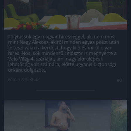
Folytassuk egy magyar hírességgel, aki nem más,
mint Nagy Alekosz, akiről minden egyes poszt után
felteszi valaki a kérdést, hogy ki ő és miről olyan
híres. Nos, sok mindenről: először is megnyerte a
Való Világ 4. szériáját, ami nagy előrelépési
lehetőség volt számára, előtte ugyanis biztonsági
őrként dolgozott.
Fotó: / RTL Klub
#7
Jön még kép!