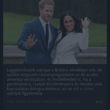
Jön még kép!
Legjelentősebb szerepe a Briliáns elmékben volt, de
azelőtt dolgozott táskanyitogatóként az Áll az alku
amerikai verziójában, és modellkedett is. Ha a
gondolataira, családi körülményeire és minden vele
kapcsolatos dologra kíváncsi,
ezt
és
ezt a cikket
ajánljuk figyelmébe.
Fotó: Anwar Hussein / Getty Images Hungary
#15