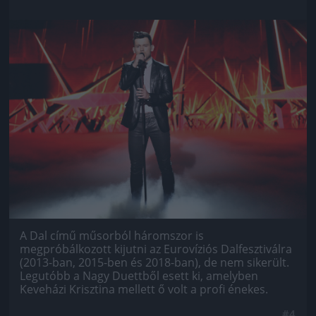
Jön még kép!
A Dal című műsorból háromszor is
megpróbálkozott kijutni az Eurovíziós Dalfesztiválra
(2013-ban, 2015-ben és 2018-ban), de nem sikerült.
Legutóbb a Nagy Duettből esett ki, amelyben
Keveházi Krisztina mellett ő volt a profi énekes.
#4