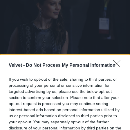
Alicia Vikanderről is több ízben felmerült már a
Velvet -
Do Not Process My Personal Information
kérdés, hogy ki ő valójában. Nos, semmi extra, csak
egy svéd származású színésznő, aki A dán lány c.
If you wish to opt-out of the sale, sharing to third parties, or
drámával lett igazán ismert, és meg is kapta érte a
processing of your personal or sensitive information for
legjobb női mellékszereplőnek járó Oscart 2016-
targeted advertising by us, please use the below opt-out
ban.
section to confirm your selection. Please note that after your
Fotó: John Phillips / Getty Images Hungary
#10
opt-out request is processed you may continue seeing
interest-based ads based on personal information utilized by
us or personal information disclosed to third parties prior to
your opt-out. You may separately opt-out of the further
disclosure of your personal information by third parties on the