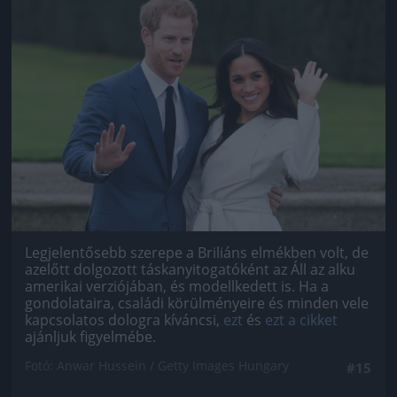
Jön még kép!
Legjelentősebb szerepe a Briliáns elmékben volt, de
azelőtt dolgozott táskanyitogatóként az Áll az alku
amerikai verziójában, és modellkedett is. Ha a
gondolataira, családi körülményeire és minden vele
kapcsolatos dologra kíváncsi,
ezt
és
ezt a cikket
ajánljuk figyelmébe.
Fotó: Anwar Hussein / Getty Images Hungary
#15