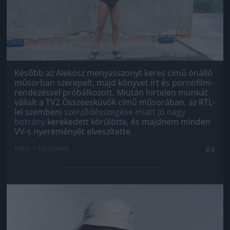
Később az Alekosz menyasszonyt keres című önálló
műsorban szerepelt, majd könyvet írt és pornófilm-
rendezéssel próbálkozott. Miután hirtelen munkát
vállalt a TV2 Összeesküvők című műsorában, az RTL-
lel szembeni
szerződésszegése miatt jó nagy
botrány
kerekedett körülötte, és majdnem minden
VV-s nyereményét elveszítette.
Fotó: / Facebook
#8
Jön még kép!