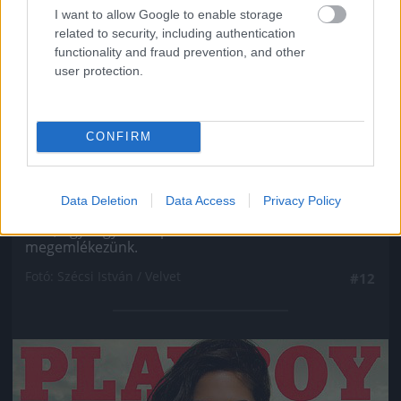
I want to allow Google to enable storage
related to security, including authentication
functionality and fraud prevention, and other
user protection.
CONFIRM
Ahogy minden ex Való Világ-szereplőről, úgy VV
Data Deletion
Data Access
Privacy Policy
Gigiről se hallott még soha senki, még véletlenül
sem, úgyhogy most pár szóban róla is
megemlékezünk.
Fotó: Szécsi István / Velvet
#12
Jön még kép!