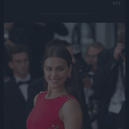
#19
Jön még kép!