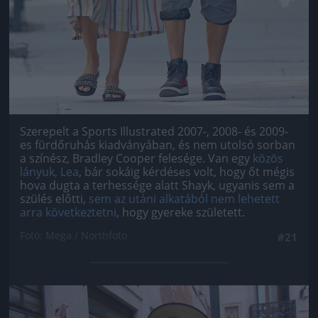
Szerepelt a Sports Illustrated 2007-, 2008- és 2009-
es fürdőruhás kiadványában, és nem utolsó sorban
a színész, Bradley Cooper felesége. Van egy
közös
lányuk, Lea
, bár sokáig kérdéses volt, hogy őt mégis
hova dugta a terhessége alatt Shayk, ugyanis sem a
szülés előtti,
sem az utáni alkatából nem lehetett
arra következtetni
, hogy gyereke született.
Fotó: Mega / Northfoto
#21
Jön még kép!