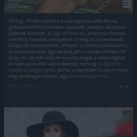
VV Gigi, VV Béci testvére a valóságshow előtt furcsa,
gyilokpornóféle filmekben szerepelt, amelyet akkoriban
játéknak tekintett, és
úgy emlékezett
, amazonos-harcos
videóhoz kerestek szereplőket, ő meg arra jelentkezett.
Dolgozott táncosnőként, fellépett az Erotika kiállításon is,
és hoszteszkedett. Egy darabig járt a szintén villalakó VV
Jerzy-vel, de már teljesen kivonta magát a celebvilágból,
és talán pont ettől vált érdekessé: nemrég
virágboltot
nyitott a vőlegényével
, akihez a napokban hozzá is ment,
elég rendhagyó módon, egy
krisnatemplomban
.
Fotó: / Playboy
#13
Jön még kép!