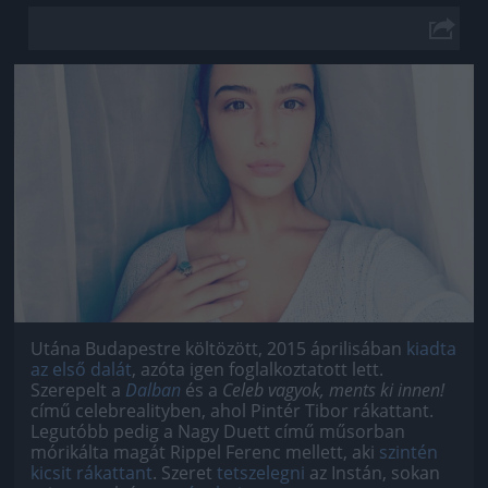
Jön még kép!
Utána Budapestre költözött, 2015 áprilisában
kiadta
az első dalát
, azóta igen foglalkoztatott lett.
Szerepelt a
Dalban
és a
Celeb vagyok, ments ki innen!
című celebrealityben, ahol Pintér Tibor rákattant.
Legutóbb pedig a Nagy Duett című műsorban
mórikálta magát Rippel Ferenc mellett, aki
szintén
kicsit rákattant
. Szeret
tetszelegni
az Instán, sokan