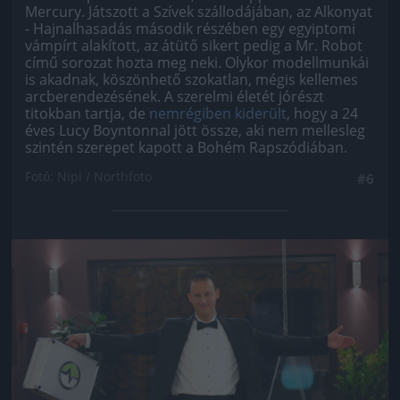
Mercury. Játszott a Szívek szállodájában, az Alkonyat
- Hajnalhasadás második részében egy egyiptomi
vámpírt alakított, az átütő sikert pedig a Mr. Robot
című sorozat hozta meg neki. Olykor modellmunkái
is akadnak, köszönhető szokatlan, mégis kellemes
arcberendezésének. A szerelmi életét jórészt
titokban tartja, de
nemrégiben kiderült
, hogy a 24
éves Lucy Boyntonnal jött össze, aki nem mellesleg
szintén szerepet kapott a Bohém Rapszódiában.
Fotó: Nipi / Northfoto
#6
Jön még kép!