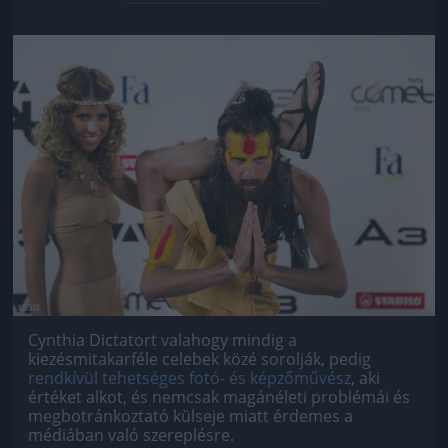
Jön még kép!
Cynthia Dictatort valahogy mindig a
kiezésmitakarféle celebek közé sorolják, pedig
rendkívül tehetséges fotó- és képzőművész
, aki
értéket alkot, és nemcsak magánéleti problémái és
megbotránkoztató külseje miatt érdemes a
médiában való szereplésre.