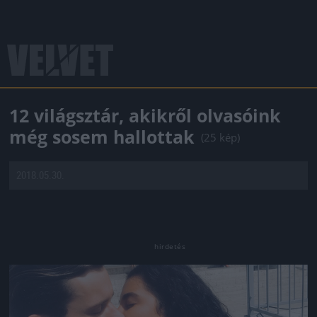
12 világsztár, akikről olvasóink
még sosem hallottak
(25 kép)
2018.05.30.
Jön még kép!