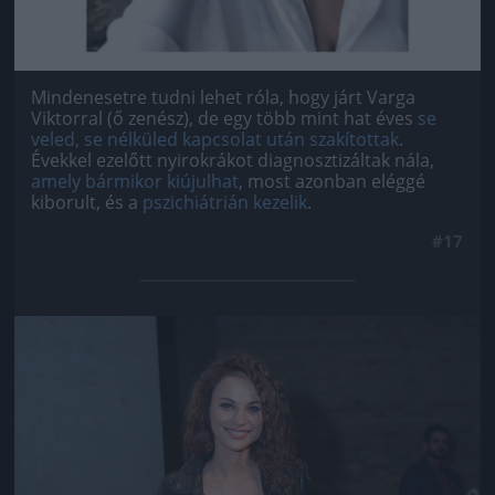
Mindenesetre tudni lehet róla, hogy járt Varga
Viktorral (ő zenész), de egy több mint hat éves
se
veled, se nélküled kapcsolat után szakítottak
.
Évekkel ezelőtt nyirokrákot diagnosztizáltak nála,
amely bármikor kiújulhat
, most azonban eléggé
kiborult, és a
pszichiátrián kezelik
.
#17
Jön még kép!