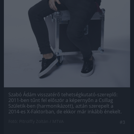
Szabó Ádám visszatérő tehetségkutató-szereplő:
2011-ben tűnt fel először a képernyőn a Csillag
Születik-ben (harmonikázott), aztán szerepelt a
2014-es X-Faktorban, de ekkor már inkább énekelt.
Fotó: Pitrolffy Zoltán / MTVA
#3