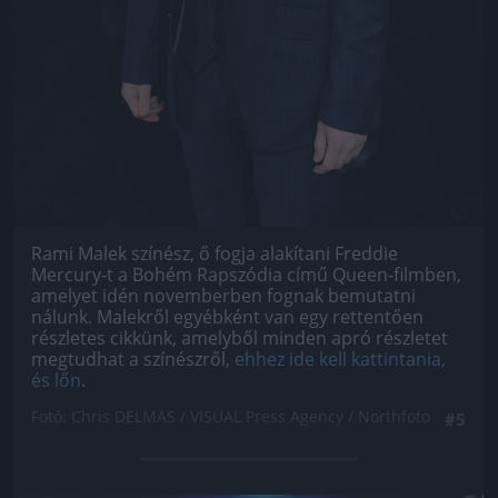
Rami Malek színész, ő fogja alakítani Freddie
Mercury-t a Bohém Rapszódia című Queen-filmben,
amelyet idén novemberben fognak bemutatni
nálunk. Malekről egyébként van egy rettentően
részletes cikkünk, amelyből minden apró részletet
megtudhat a színészről,
ehhez ide kell kattintania,
és lőn
.
Fotó: Chris DELMAS / VISUAL Press Agency / Northfoto
#5