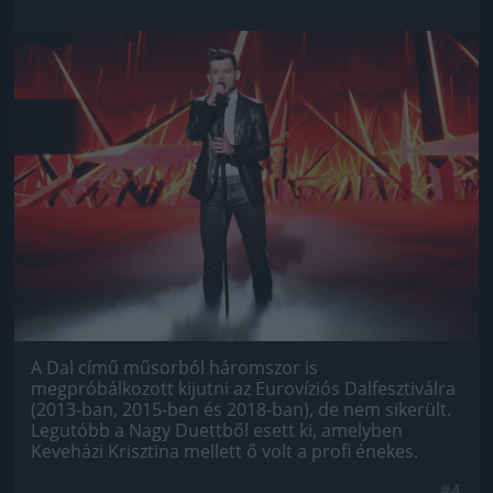
Jön még kép!
A Dal című műsorból háromszor is
megpróbálkozott kijutni az Eurovíziós Dalfesztiválra
(2013-ban, 2015-ben és 2018-ban), de nem sikerült.
Legutóbb a Nagy Duettből esett ki, amelyben
Keveházi Krisztina mellett ő volt a profi énekes.
#4