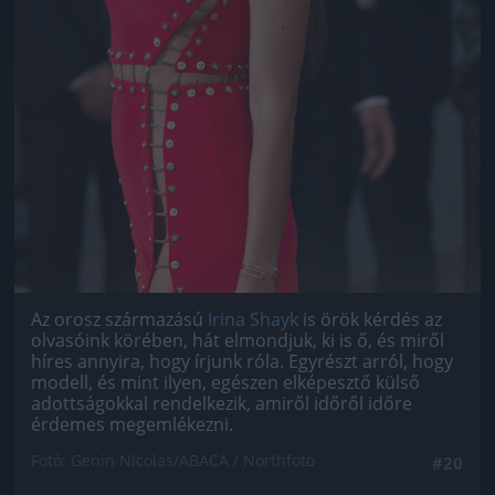
Az orosz származású
Irina Shayk
is örök kérdés az
olvasóink körében, hát elmondjuk, ki is ő, és miről
híres annyira, hogy írjunk róla. Egyrészt arról, hogy
modell, és mint ilyen, egészen elképesztő külső
adottságokkal rendelkezik, amiről időről időre
érdemes megemlékezni.
Fotó: Genin Nicolas/ABACA / Northfoto
#20