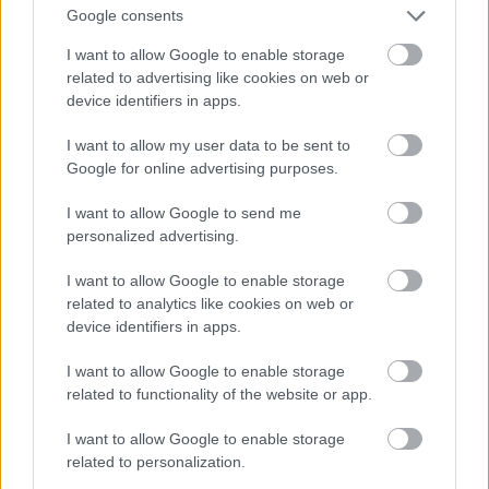
Google consents
I want to allow Google to enable storage
related to advertising like cookies on web or
device identifiers in apps.
I want to allow my user data to be sent to
Google for online advertising purposes.
De jelölték díjakra az Ex Machina c. film miatt is, és
I want to allow Google to send me
Angelina Jolie után ő lett Lara Croft - nyilván
personalized advertising.
nemcsak azért, mert tehetséges, hanem azért is,
mert
baromi jó nő
. Ja, és egyébként
Michael
Fassbender felesége
.
I want to allow Google to enable storage
related to analytics like cookies on web or
Fotó: Larry Busacca / Getty Images Hungary
#11
device identifiers in apps.
I want to allow Google to enable storage
related to functionality of the website or app.
Jön még kép!
I want to allow Google to enable storage
related to personalization.