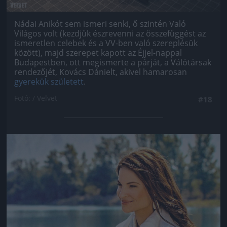
Nádai Anikót sem ismeri senki, ő szintén Való
Világos volt (kezdjük észrevenni az összefüggést az
ismeretlen celebek és a VV-ben való szereplésük
között), majd szerepet kapott az Éjjel-nappal
Budapestben, ott megismerte a párját, a Válótársak
rendezőjét, Kovács Dánielt, akivel hamarosan
gyerekük született
.
Fotó: / Velvet
#18
Jön még kép!