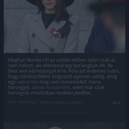
Meghan Markle-ről az utóbbi időben talán csak az
nem hallott, aki véletlenül egy barlangban élt, de
őket sem kárhoztatjuk érte. Róla azt érdemes tudni,
hogy színésznőként dolgozott egészen addig, amíg
egy
vakrandin
meg nem ismerkedett Harry
herceggel,
akihez hozzáment
, ezért már csak
hercegnéi mivoltában tevékenykedhet.
Fotó: WPA Pool / Getty Images Hungary
#14