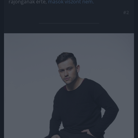
rajonganak érte,
mások viszont nem.
#2
Jön még kép!