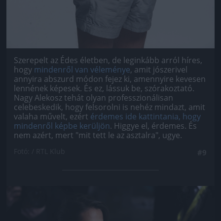
Szerepelt az Édes életben, de leginkább arról híres,
hogy
mindenről van véleménye
, amit jószerivel
annyira abszurd módon fejez ki, amennyire kevesen
lennének képesek. És ez, lássuk be, szórakoztató.
Nagy Alekosz tehát olyan professzionálisan
celebeskedik, hogy felsorolni is nehéz mindazt, amit
valaha művelt, ezért
érdemes ide kattintania, hogy
mindenről képbe kerüljön
. Higgye el, érdemes. És
nem azért, mert "mit tett le az asztalra", ugye.
Fotó: / RTL Klub
#9
Jön még kép!