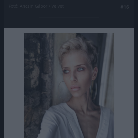
Fotó: Ancsin Gábor / Velvet
#16
Jön még kép!