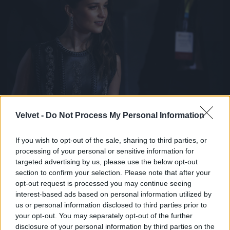
Alicia Vikanderről is több ízben felmerült már a
Velvet -
Do Not Process My Personal Information
kérdés, hogy ki ő valójában. Nos, semmi extra, csak
egy svéd származású színésznő, aki A dán lány c.
If you wish to opt-out of the sale, sharing to third parties, or
drámával lett igazán ismert, és meg is kapta érte a
processing of your personal or sensitive information for
legjobb női mellékszereplőnek járó Oscart 2016-
targeted advertising by us, please use the below opt-out
ban.
section to confirm your selection. Please note that after your
Fotó: John Phillips / Getty Images Hungary
#10
opt-out request is processed you may continue seeing
interest-based ads based on personal information utilized by
us or personal information disclosed to third parties prior to
your opt-out. You may separately opt-out of the further
disclosure of your personal information by third parties on the