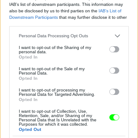
Jön még kép!
IAB’s list of downstream participants. This information may
also be disclosed by us to third parties on the
IAB’s List of
Downstream Participants
that may further disclose it to other
third parties.
Please note that this website/app uses one or more Google
Personal Data Processing Opt Outs
services and may gather and store information including but
not limited to your visit or usage behaviour. You may click to
I want to opt-out of the Sharing of my
personal data.
grant or deny consent to Google and its third-party tags to
Opted In
use your data for below specified purposes in below Google
consent section.
I want to opt-out of the Sale of my
Personal Data.
Opted In
I want to opt-out of processing my
Personal Data for Targeted Advertising.
Opted In
I want to opt-out of Collection, Use,
Retention, Sale, and/or Sharing of my
Personal Data that Is Unrelated with the
Purposes for which it was collected.
Opted Out