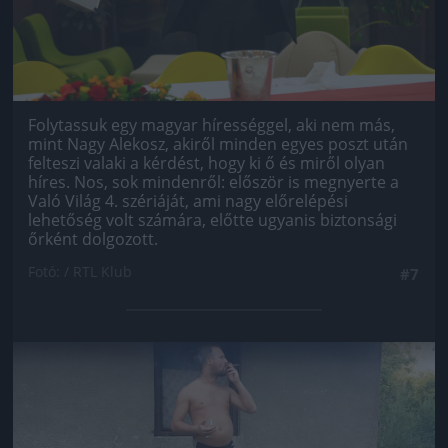
Folytassuk egy magyar hírességgel, aki nem más,
mint Nagy Alekosz, akiről minden egyes poszt után
felteszi valaki a kérdést, hogy ki ő és miről olyan
híres. Nos, sok mindenről: először is megnyerte a
Való Világ 4. szériáját, ami nagy előrelépési
lehetőség volt számára, előtte ugyanis biztonsági
őrként dolgozott.
Fotó: / RTL Klub
#7
Jön még kép!