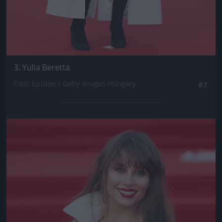
3. Yulia Beretta
Fotó: Epsilon / Getty Images Hungary
#7
Jön még kép!