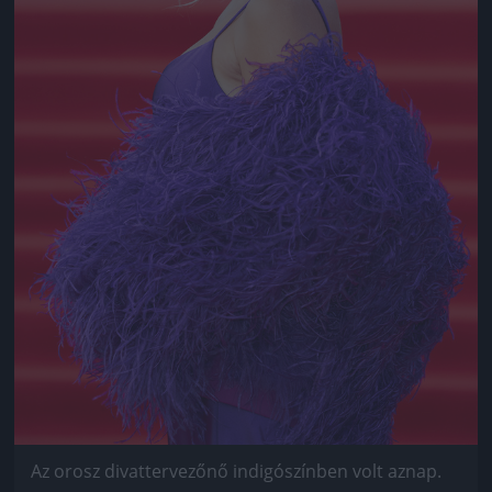
Az orosz divattervezőnő indigószínben volt aznap.