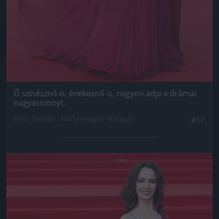
Ő színésznő is, énekesnő is, nagyon adja a drámai
nagyasszonyt.
Fotó: Epsilon / Getty Images Hungary
#17
Jön még kép!