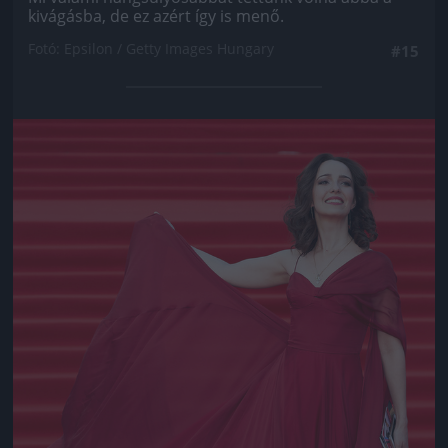
kivágásba, de ez azért így is menő.
Fotó: Epsilon / Getty Images Hungary
#15
Jön még kép!