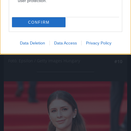
user protection.
CONFIRM
Data Deletion
Data Access
Privacy Policy
4. Valeria Kozhevnyikova
Fotó: Epsilon / Getty Images Hungary
#10
Jön még kép!