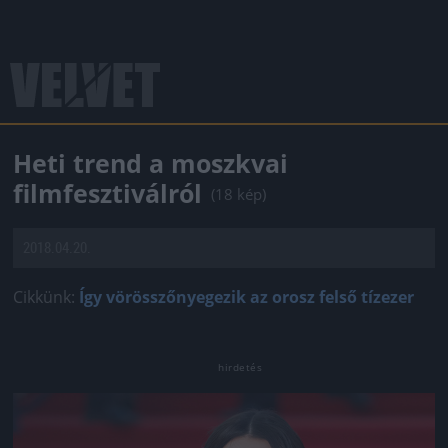
Heti trend a moszkvai
filmfesztiválról
(18 kép)
2018.04.20.
Cikkünk:
Így vörösszőnyegezik az orosz felső tízezer
Jön még kép!