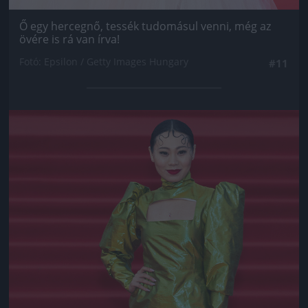
Ő egy hercegnő, tessék tudomásul venni, még az
övére is rá van írva!
Fotó: Epsilon / Getty Images Hungary
#11
Jön még kép!