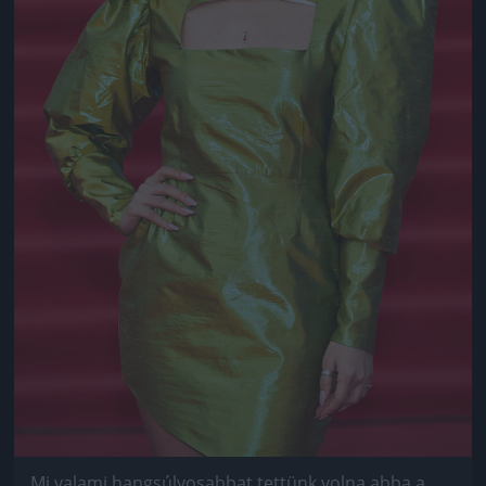
Mi valami hangsúlyosabbat tettünk volna abba a