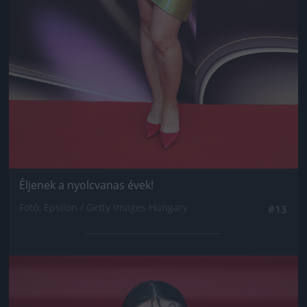
Éljenek a nyolcvanas évek!
Fotó: Epsilon / Getty Images Hungary
#13
Jön még kép!