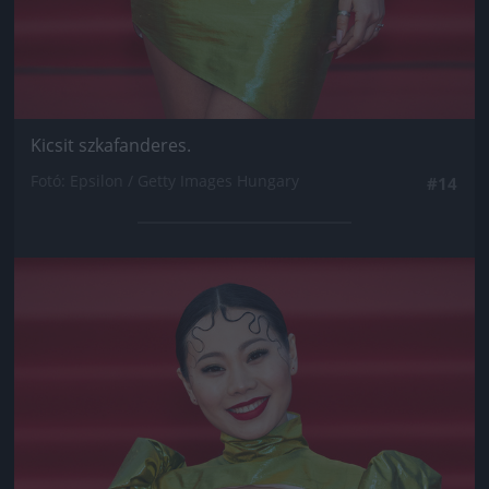
Kicsit szkafanderes.
Fotó: Epsilon / Getty Images Hungary
#14
Jön még kép!