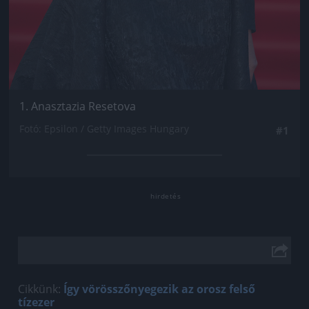
1. Anasztazia Resetova
Fotó: Epsilon / Getty Images Hungary
#1
Cikkünk:
Így vörösszőnyegezik az orosz felső
tízezer