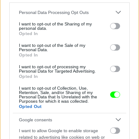
third parties.
Please note that this website/app uses one or more Google
Personal Data Processing Opt Outs
services and may gather and store information including but
not limited to your visit or usage behaviour. You may click to
I want to opt-out of the Sharing of my
personal data.
grant or deny consent to Google and its third-party tags to
Opted In
use your data for below specified purposes in below Google
consent section.
I want to opt-out of the Sale of my
Personal Data.
Opted In
I want to opt-out of processing my
Personal Data for Targeted Advertising.
Opted In
I want to opt-out of Collection, Use,
Retention, Sale, and/or Sharing of my
Foglalkozását tekintve énekesnő.
Personal Data that Is Unrelated with the
Purposes for which it was collected.
Fotó: Epsilon / Getty Images Hungary
Opted Out
#9
Google consents
I want to allow Google to enable storage
Jön még kép!
related to advertising like cookies on web or