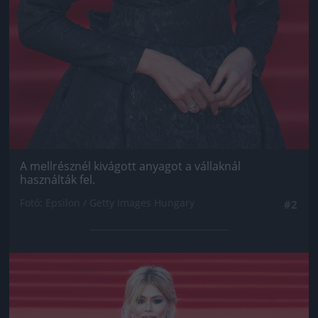
A mellrésznél kivágott anyagot a vállaknál
használták fel.
Fotó: Epsilon / Getty Images Hungary
#2
Jön még kép!