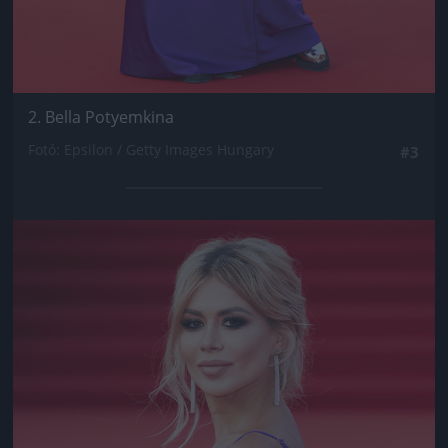
2. Bella Potyemkina
Fotó: Epsilon / Getty Images Hungary
#3
Jön még kép!