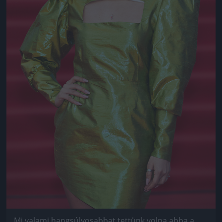
Mi valami hangsúlyosabbat tettünk volna abba a