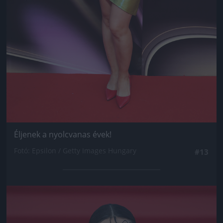
Éljenek a nyolcvanas évek!
Fotó: Epsilon / Getty Images Hungary
#13
Jön még kép!