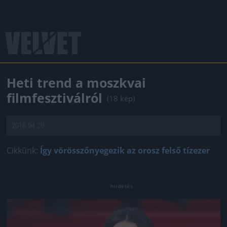
Heti trend a moszkvai
filmfesztiválról
(18 kép)
2018.04.20.
Cikkünk:
Így vörösszőnyegezik az orosz felső tízezer
Jön még kép!