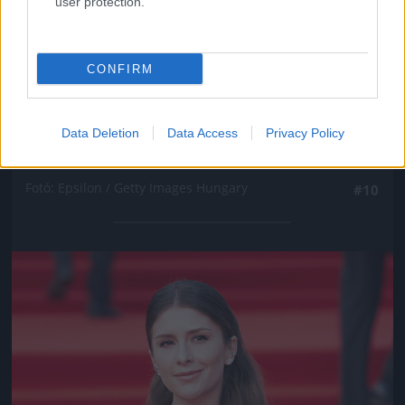
user protection.
CONFIRM
Data Deletion
Data Access
Privacy Policy
4. Valeria Kozhevnyikova
Fotó: Epsilon / Getty Images Hungary
#10
Jön még kép!