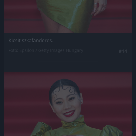
Kicsit szkafanderes.
Fotó: Epsilon / Getty Images Hungary
#14
Jön még kép!