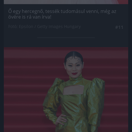
Ő egy hercegnő, tessék tudomásul venni, még az
övére is rá van írva!
Fotó: Epsilon / Getty Images Hungary
#11
Jön még kép!