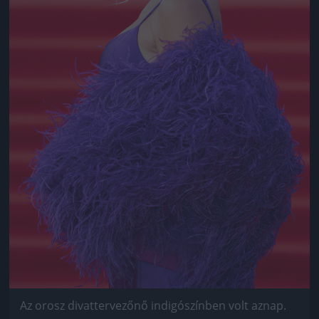
Az orosz divattervezőnő indigószínben volt aznap.