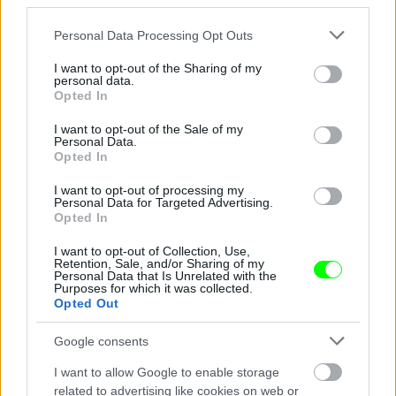
third parties.
Please note that this website/app uses one or more Google
Personal Data Processing Opt Outs
services and may gather and store information including but
not limited to your visit or usage behaviour. You may click to
I want to opt-out of the Sharing of my
personal data.
grant or deny consent to Google and its third-party tags to
Opted In
use your data for below specified purposes in below Google
consent section.
I want to opt-out of the Sale of my
Personal Data.
Opted In
I want to opt-out of processing my
Personal Data for Targeted Advertising.
Opted In
I want to opt-out of Collection, Use,
Retention, Sale, and/or Sharing of my
Foglalkozását tekintve énekesnő.
Personal Data that Is Unrelated with the
Purposes for which it was collected.
Fotó: Epsilon / Getty Images Hungary
Opted Out
#9
Google consents
I want to allow Google to enable storage
Jön még kép!
related to advertising like cookies on web or