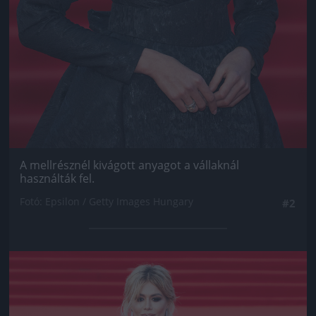
A mellrésznél kivágott anyagot a vállaknál
használták fel.
Fotó: Epsilon / Getty Images Hungary
#2
Jön még kép!