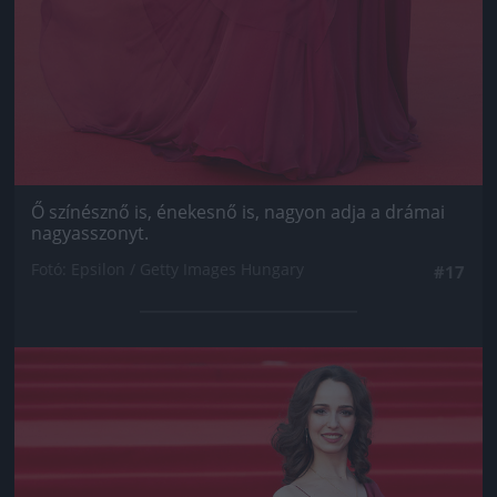
Ő színésznő is, énekesnő is, nagyon adja a drámai
nagyasszonyt.
Fotó: Epsilon / Getty Images Hungary
#17
Jön még kép!