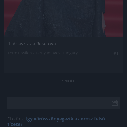
1. Anasztazia Resetova
Fotó: Epsilon / Getty Images Hungary
#1
Cikkünk:
Így vörösszőnyegezik az orosz felső
tízezer