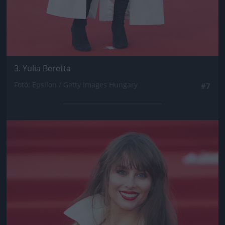
3. Yulia Beretta
Fotó: Epsilon / Getty Images Hungary
#7
Jön még kép!