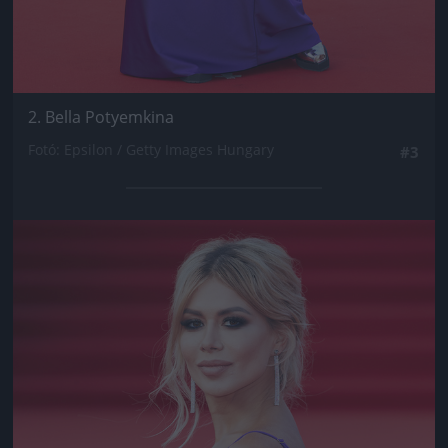
2. Bella Potyemkina
Fotó: Epsilon / Getty Images Hungary
#3
Jön még kép!