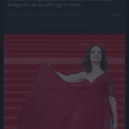
kivágásba, de ez azért így is menő.
Fotó: Epsilon / Getty Images Hungary
#15
Jön még kép!