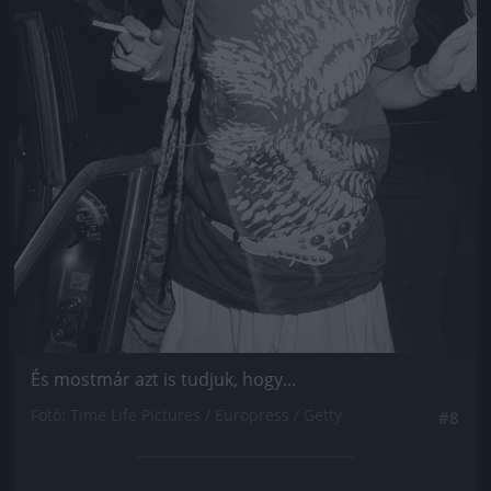
És mostmár azt is tudjuk, hogy...
Fotó: Time Life Pictures / Europress / Getty
#8