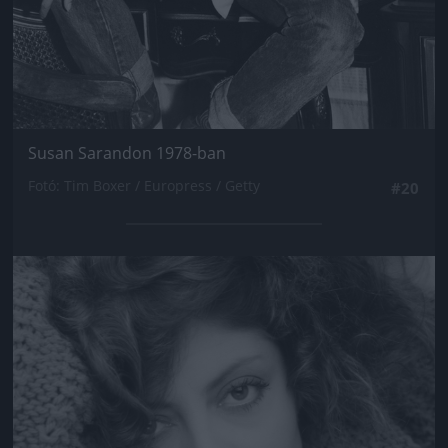
Susan Sarandon 1978-ban
Fotó: Tim Boxer / Europress / Getty
#20
Jön még kép!