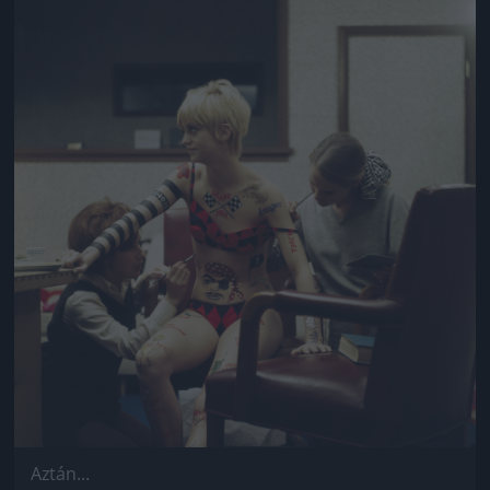
Jön még kép!
Aztán...