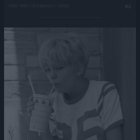
Fotó: Nbc / Europress / Getty
#2
Jön még kép!