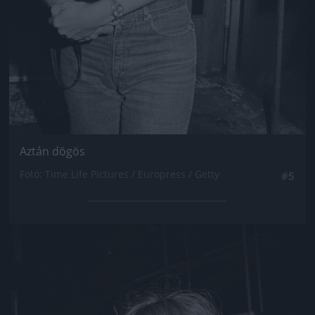
Aztán dögös
Fotó: Time Life Pictures / Europress / Getty
#5
Jön még kép!