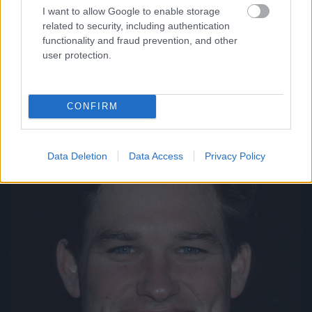
I want to allow Google to enable storage
Aki szintén nem volt rossz pasi régen
related to security, including authentication
Fotó: Donaldson Collection / Europress / Getty
#11
functionality and fraud prevention, and other
user protection.
Jön még kép!
CONFIRM
Data Deletion
Data Access
Privacy Policy