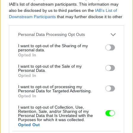
IAB’s list of downstream participants. This information may
also be disclosed by us to third parties on the
IAB’s List of
Downstream Participants
that may further disclose it to other
third parties.
Please note that this website/app uses one or more Google
Personal Data Processing Opt Outs
services and may gather and store information including but
not limited to your visit or usage behaviour. You may click to
I want to opt-out of the Sharing of my
personal data.
Aki amúgy azóta is együtt van Kurt Russellel
grant or deny consent to Google and its third-party tags to
Opted In
use your data for below specified purposes in below Google
Fotó: Ron Galella / Europress / Getty
#10
consent section.
I want to opt-out of the Sale of my
Personal Data.
Opted In
I want to opt-out of processing my
Jön még kép!
Personal Data for Targeted Advertising.
Opted In
I want to opt-out of Collection, Use,
Retention, Sale, and/or Sharing of my
Personal Data that Is Unrelated with the
Purposes for which it was collected.
Opted Out