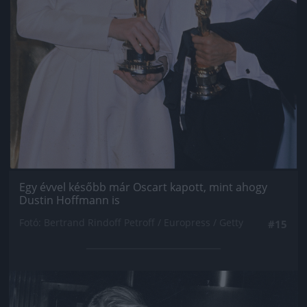
Egy évvel később már Oscart kapott, mint ahogy
Dustin Hoffmann is
Fotó: Bertrand Rindoff Petroff / Europress / Getty
#15
Jön még kép!