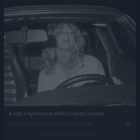
Jön még kép!
ő volt a nyolcvanas évek Lindsay Lohanje
Fotó: Ron Galella Ltd. / Europress / Getty
#9