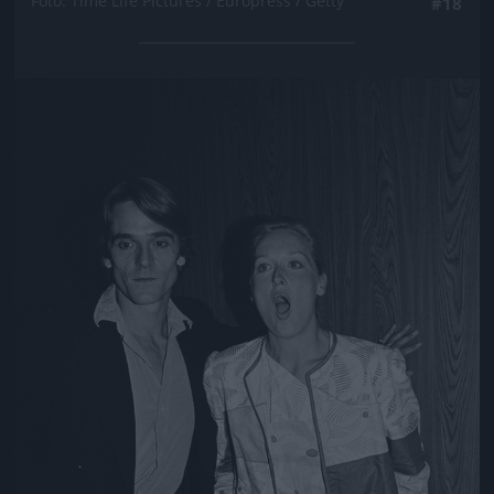
Fotó: Time Life Pictures / Europress / Getty
#18
Jön még kép!