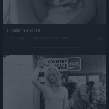
Hirtelen menő lett
Fotó: Joseph Klipple / Europress / Getty
#3
Jön még kép!