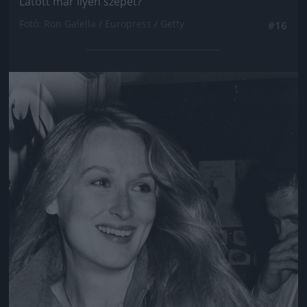
Látott már ilyen szépet?
Fotó: Ron Galella / Europress / Getty
#16
Jön még kép!