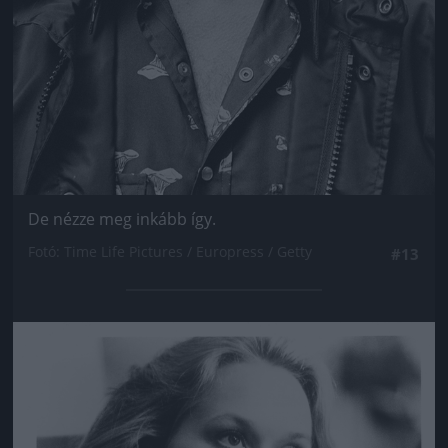
De nézze meg inkább így.
Fotó: Time Life Pictures / Europress / Getty
#13
Jön még kép!