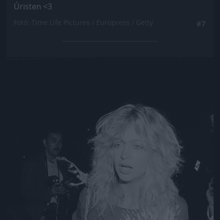
Úristen <3
Fotó: Time Life Pictures / Europress / Getty
#7
Jön még kép!