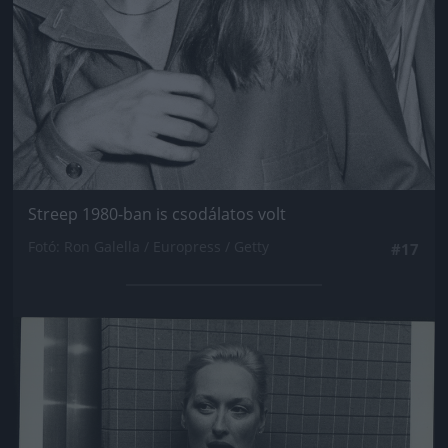
Streep 1980-ban is csodálatos volt
Fotó: Ron Galella / Europress / Getty
#17
Jön még kép!