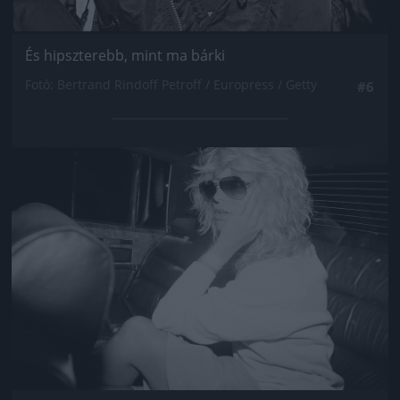
És hipszterebb, mint ma bárki
Fotó: Bertrand Rindoff Petroff / Europress / Getty
#6
Jön még kép!