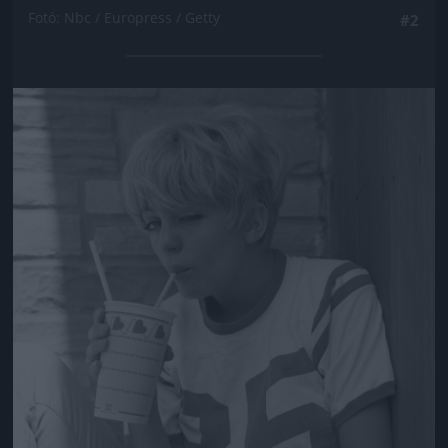
Fotó: Nbc / Europress / Getty
#2
Jön még kép!