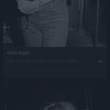
Aztán dögös
Fotó: Time Life Pictures / Europress / Getty
#5
Jön még kép!