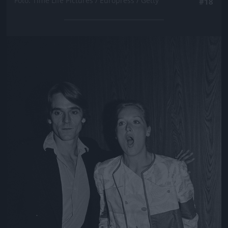
Fotó: Time Life Pictures / Europress / Getty
#18
Jön még kép!