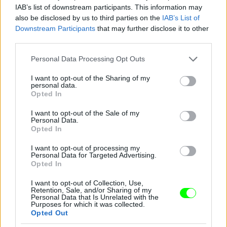
IAB’s list of downstream participants. This information may
also be disclosed by us to third parties on the
IAB’s List of
Downstream Participants
that may further disclose it to other
third parties.
Please note that this website/app uses one or more Google
Personal Data Processing Opt Outs
services and may gather and store information including but
not limited to your visit or usage behaviour. You may click to
I want to opt-out of the Sharing of my
personal data.
Aki amúgy azóta is együtt van Kurt Russellel
grant or deny consent to Google and its third-party tags to
Opted In
use your data for below specified purposes in below Google
Fotó: Ron Galella / Europress / Getty
#10
consent section.
I want to opt-out of the Sale of my
Personal Data.
Opted In
I want to opt-out of processing my
Jön még kép!
Personal Data for Targeted Advertising.
Opted In
I want to opt-out of Collection, Use,
Retention, Sale, and/or Sharing of my
Personal Data that Is Unrelated with the
Purposes for which it was collected.
Opted Out