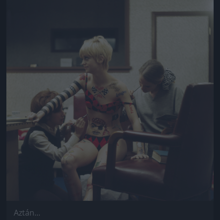
Jön még kép!
Aztán...