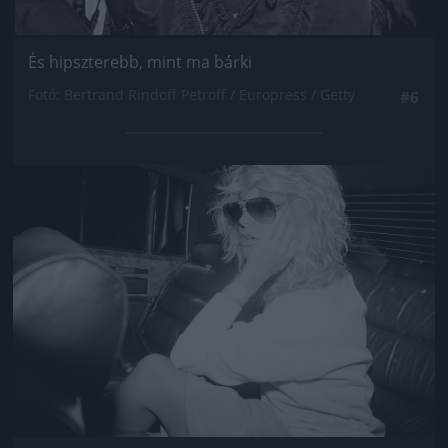
És hipszterebb, mint ma bárki
Fotó: Bertrand Rindoff Petroff / Europress / Getty
#6
Jön még kép!