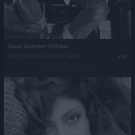
Susan Sarandon 1978-ban
Fotó: Tim Boxer / Europress / Getty
#20
Jön még kép!