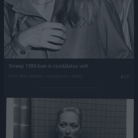
Streep 1980-ban is csodálatos volt
Fotó: Ron Galella / Europress / Getty
#17
Jön még kép!