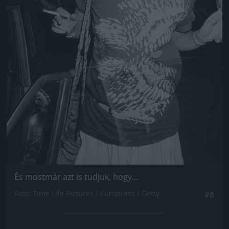
És mostmár azt is tudjuk, hogy...
Fotó: Time Life Pictures / Europress / Getty
#8