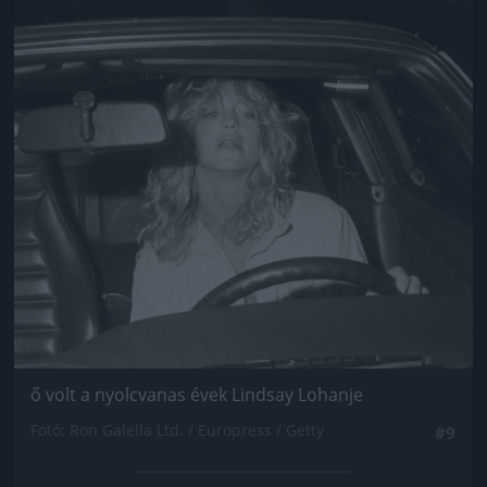
Jön még kép!
ő volt a nyolcvanas évek Lindsay Lohanje
Fotó: Ron Galella Ltd. / Europress / Getty
#9