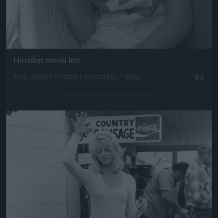
Hirtelen menő lett
Fotó: Joseph Klipple / Europress / Getty
#3
Jön még kép!