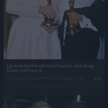
Egy évvel később már Oscart kapott, mint ahogy
Dustin Hoffmann is
Fotó: Bertrand Rindoff Petroff / Europress / Getty
#15
Jön még kép!