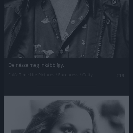
De nézze meg inkább így.
Fotó: Time Life Pictures / Europress / Getty
#13
Jön még kép!