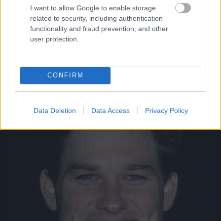
I want to allow Google to enable storage
Aki szintén nem volt rossz pasi régen
related to security, including authentication
Fotó: Donaldson Collection / Europress / Getty
#11
functionality and fraud prevention, and other
user protection.
Jön még kép!
CONFIRM
Data Deletion
Data Access
Privacy Policy