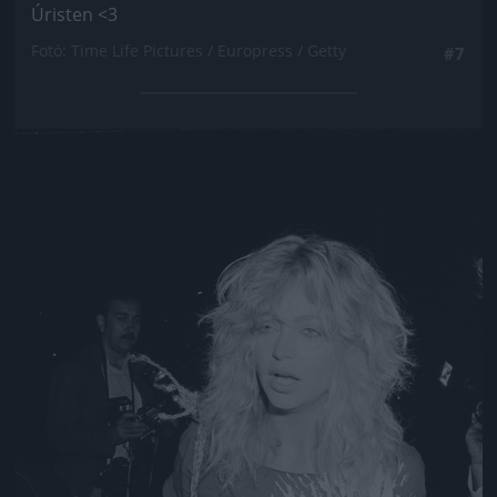
Úristen <3
Fotó: Time Life Pictures / Europress / Getty
#7
Jön még kép!