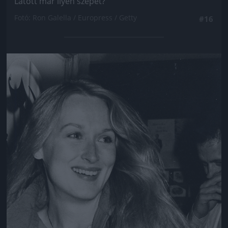
Látott már ilyen szépet?
Fotó: Ron Galella / Europress / Getty
#16
Jön még kép!