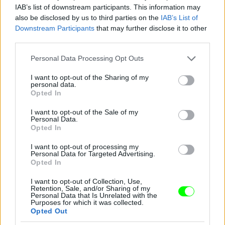
IAB’s list of downstream participants. This information may
Jön még kép!
also be disclosed by us to third parties on the
IAB’s List of
Downstream Participants
that may further disclose it to other
third parties.
Please note that this website/app uses one or more Google
Personal Data Processing Opt Outs
services and may gather and store information including but
not limited to your visit or usage behaviour. You may click to
I want to opt-out of the Sharing of my
personal data.
grant or deny consent to Google and its third-party tags to
Opted In
use your data for below specified purposes in below Google
consent section.
I want to opt-out of the Sale of my
Personal Data.
Opted In
I want to opt-out of processing my
Lola pirosban
Personal Data for Targeted Advertising.
Opted In
Fotó: / Velvet
#16
I want to opt-out of Collection, Use,
Retention, Sale, and/or Sharing of my
Personal Data that Is Unrelated with the
Purposes for which it was collected.
Opted Out
Jön még kép!