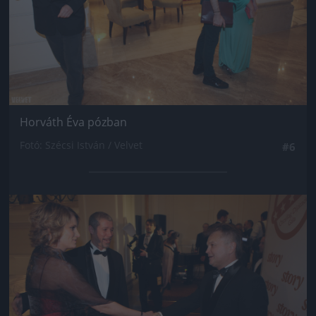
Horváth Éva pózban
Fotó: Szécsi István / Velvet
#6
Jön még kép!