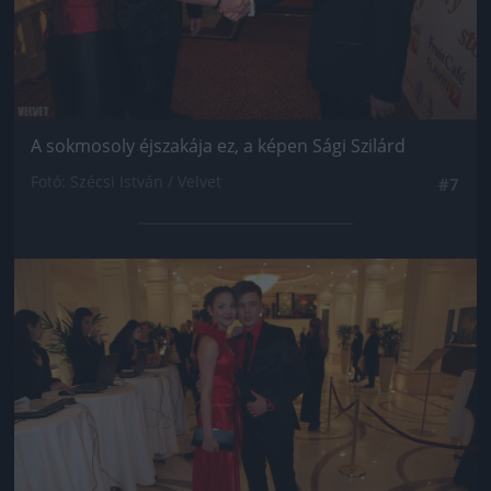
A sokmosoly éjszakája ez, a képen Sági Szilárd
Fotó: Szécsi István / Velvet
#7
Jön még kép!