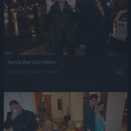
Karda Bea szőrmében
Fotó: Szécsi István / Velvet
#5
Jön még kép!