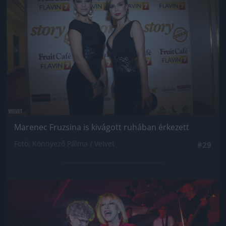
Marenec Fruzsina is kivágott ruhában érkezett
Fotó: Könnyező Pálma / Velvet
#29
Jön még kép!