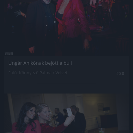
Ungár Anikónak bejött a buli
Fotó: Könnyező Pálma / Velvet
#30
Jön még kép!