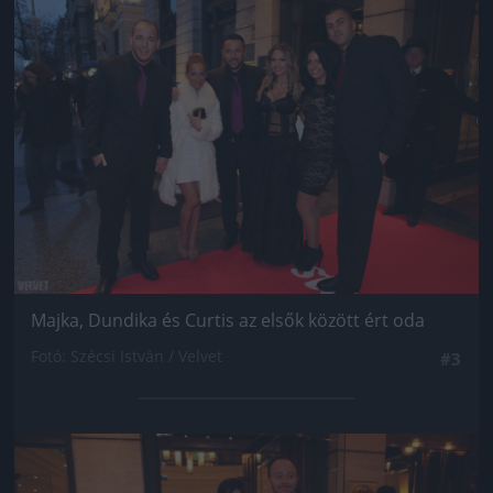
Jön még kép!
Majka, Dundika és Curtis az elsők között ért oda
Fotó: Szécsi István / Velvet
#3
Jön még kép!