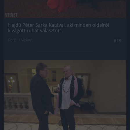
Hajdú Péter Sarka Katával, aki minden oldalról
kivágott ruhát választott
Fotó: / Velvet
#19
Jön még kép!