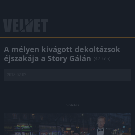
A mélyen kivágott dekoltázsok
éjszakája a Story Gálán
(47 kép)
2013.02.02.
Jön még kép!