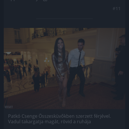
#11
Jön még kép!
Patkó Csenge Összesküvőkben szerzett férjével.
Vadul takargatja magát, rövid a ruhája