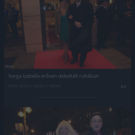
Varga Izabella erősen dekoltált ruhában
Fotó: Szécsi István / Velvet
#4
Jön még kép!