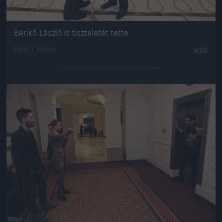
Benkő László is tiszteletét tette
Fotó: / Velvet
#20
Jön még kép!