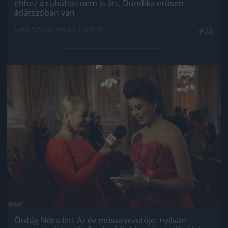
ehhez a ruhához nem is árt. Dundika erősen
átlátszóban van
Fotó: Szécsi István / Velvet
#22
Jön még kép!
Ördög Nóra lett Az év műsorvezetője, nyilván