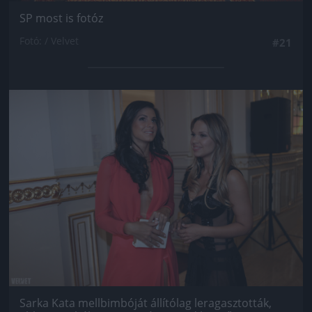
SP most is fotóz
Fotó: / Velvet
#21
Jön még kép!
Sarka Kata mellbimbóját állítólag leragasztották,