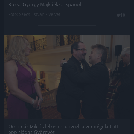
Rózsa György Majkáékkal spanol
Fotó: Szécsi István / Velvet
#10
Jön még kép!
Ómolnár Miklós lelkesen üdvözli a vendégeket, itt
épp Nádas Györgyöt