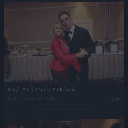
Jön még kép!
Ungár Anikó Csonka Andrással
Fotó: Szécsi István / Velvet
#27
Jön még kép!