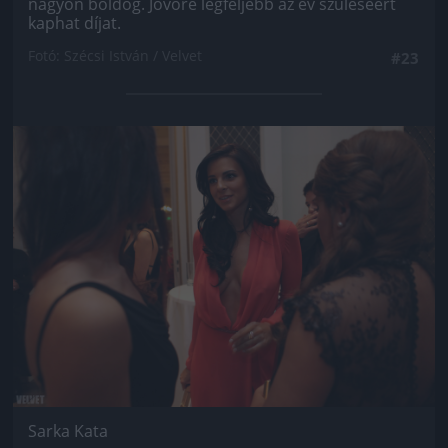
nagyon boldog. Jövőre legfeljebb az év szüléséért
kaphat díjat.
Fotó: Szécsi István / Velvet
#23
Jön még kép!
Sarka Kata