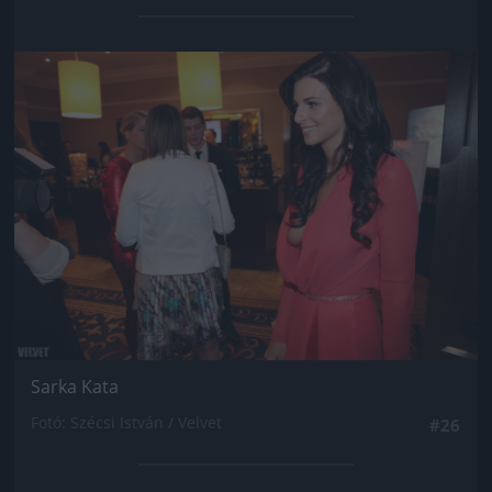
Jön még kép!
Sarka Kata
Fotó: Szécsi István / Velvet
#26