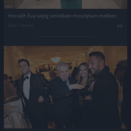
Horváth Éva talpig sminkben-mosolyban-mellben
Fotó: / Velvet
#9
Jön még kép!