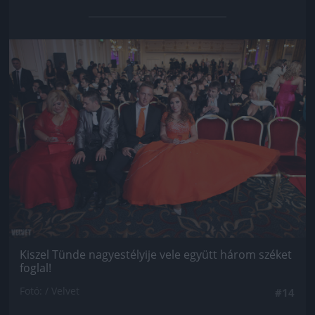
Jön még kép!
Kiszel Tünde nagyestélyije vele együtt három széket
foglal!
Fotó: / Velvet
#14