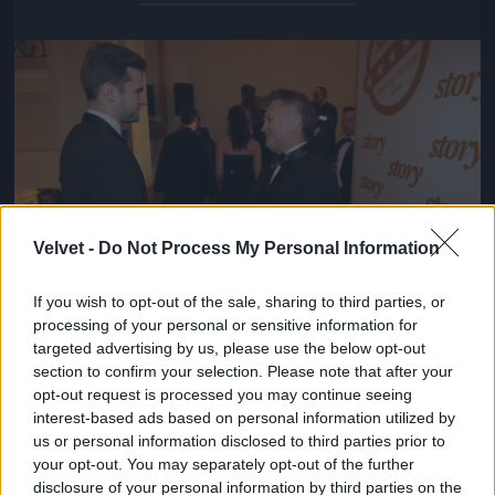
Jön még kép!
Velvet -
Do Not Process My Personal Information
If you wish to opt-out of the sale, sharing to third parties, or
processing of your personal or sensitive information for
targeted advertising by us, please use the below opt-out
section to confirm your selection. Please note that after your
Danny Blue vajon tudja, mire gondol Ómolnár?
opt-out request is processed you may continue seeing
Fotó: / Velvet
#15
interest-based ads based on personal information utilized by
us or personal information disclosed to third parties prior to
your opt-out. You may separately opt-out of the further
disclosure of your personal information by third parties on the