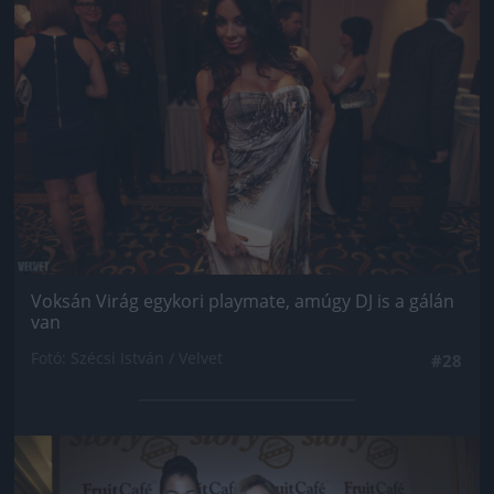
Voksán Virág egykori playmate, amúgy DJ is a gálán
van
Fotó: Szécsi István / Velvet
#28
Jön még kép!