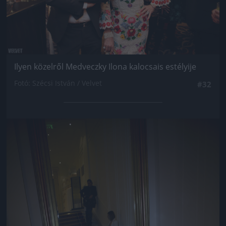
Ilyen közelről Medveczky Ilona kalocsais estélyije
Fotó: Szécsi István / Velvet
#32
Jön még kép!