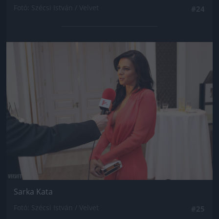
Fotó: Szécsi István / Velvet
#24
Jön még kép!
Sarka Kata
Fotó: Szécsi István / Velvet
#25