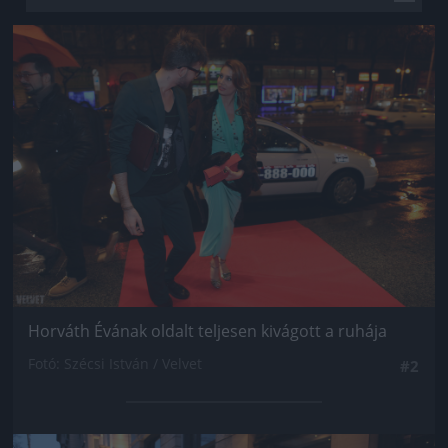
Jön még kép!
Horváth Évának oldalt teljesen kivágott a ruhája
Fotó: Szécsi István / Velvet
#2