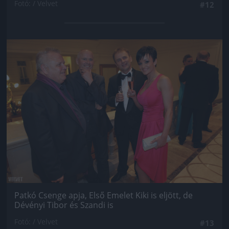
Fotó: / Velvet
#12
Jön még kép!
Patkó Csenge apja, Első Emelet Kiki is eljött, de
Dévényi Tibor és Szandi is
Fotó: / Velvet
#13