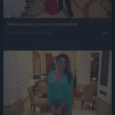
Fekete Dávid pirosruhás partnerével
Fotó: Szécsi István / Velvet
#8
Jön még kép!