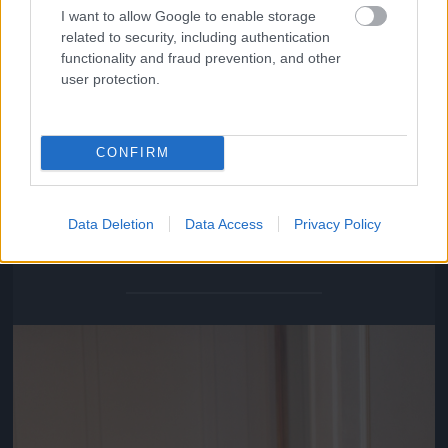
I want to allow Google to enable storage
related to security, including authentication
functionality and fraud prevention, and other
user protection.
CONFIRM
Varnus Xavér sem hagyta ki a gálát
Data Deletion
Data Access
Privacy Policy
Fotó: / Velvet
#18
Jön még kép!