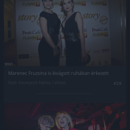
Marenec Fruzsina is kivágott ruhában érkezett
Fotó: Könnyező Pálma / Velvet
#29
Jön még kép!