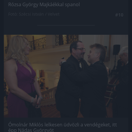
Rózsa György Majkáékkal spanol
Fotó: Szécsi István / Velvet
#10
Jön még kép!
Ómolnár Miklós lelkesen üdvözli a vendégeket, itt
épp Nádas Györgyöt