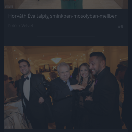
Horváth Éva talpig sminkben-mosolyban-mellben
Fotó: / Velvet
#9
Jön még kép!