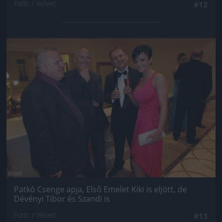
Fotó: / Velvet
#12
Jön még kép!
Patkó Csenge apja, Első Emelet Kiki is eljött, de
Dévényi Tibor és Szandi is
Fotó: / Velvet
#13