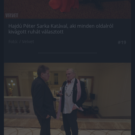
Hajdú Péter Sarka Katával, aki minden oldalról
kivágott ruhát választott
Fotó: / Velvet
#19
Jön még kép!