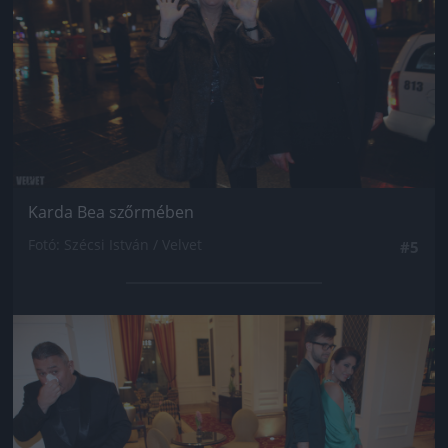
Karda Bea szőrmében
Fotó: Szécsi István / Velvet
#5
Jön még kép!