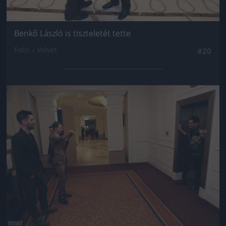
Benkő László is tiszteletét tette
Fotó: / Velvet
#20
Jön még kép!