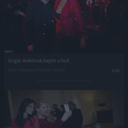
Ungár Anikónak bejött a buli
Fotó: Könnyező Pálma / Velvet
#30
Jön még kép!