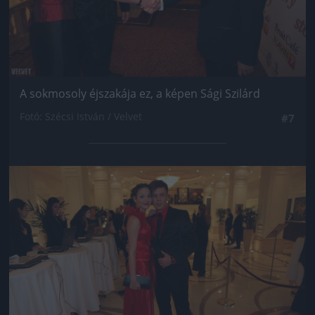
A sokmosoly éjszakája ez, a képen Sági Szilárd
Fotó: Szécsi István / Velvet
#7
Jön még kép!