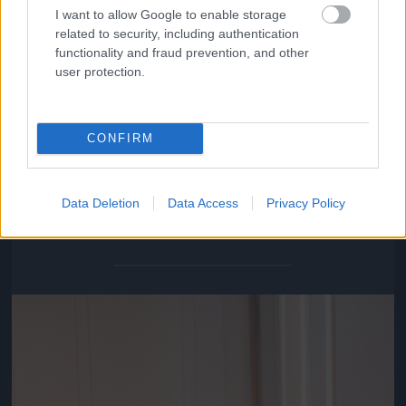
I want to allow Google to enable storage
related to security, including authentication
functionality and fraud prevention, and other
user protection.
CONFIRM
Varnus Xavér sem hagyta ki a gálát
Data Deletion
Data Access
Privacy Policy
Fotó: / Velvet
#18
Jön még kép!