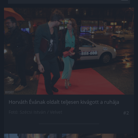
Jön még kép!
Horváth Évának oldalt teljesen kivágott a ruhája
Fotó: Szécsi István / Velvet
#2