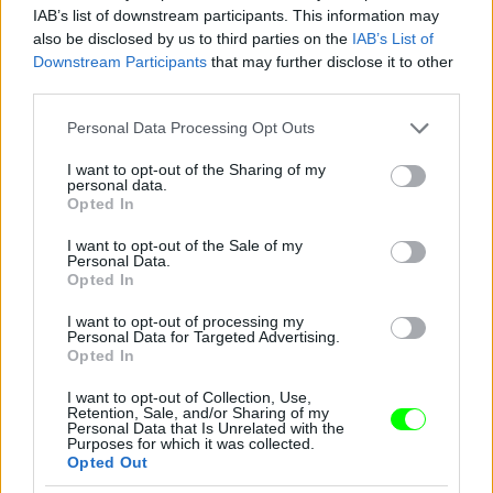
IAB’s list of downstream participants. This information may
Jön még kép!
also be disclosed by us to third parties on the
IAB’s List of
Downstream Participants
that may further disclose it to other
third parties.
Please note that this website/app uses one or more Google
Personal Data Processing Opt Outs
services and may gather and store information including but
not limited to your visit or usage behaviour. You may click to
I want to opt-out of the Sharing of my
personal data.
grant or deny consent to Google and its third-party tags to
Opted In
use your data for below specified purposes in below Google
consent section.
I want to opt-out of the Sale of my
Personal Data.
Opted In
I want to opt-out of processing my
Lola pirosban
Personal Data for Targeted Advertising.
Opted In
Fotó: / Velvet
#16
I want to opt-out of Collection, Use,
Retention, Sale, and/or Sharing of my
Personal Data that Is Unrelated with the
Purposes for which it was collected.
Opted Out
Jön még kép!