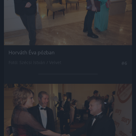
Horváth Éva pózban
Fotó: Szécsi István / Velvet
#6
Jön még kép!