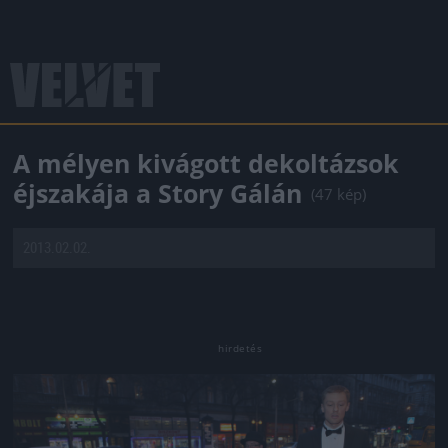
A mélyen kivágott dekoltázsok
éjszakája a Story Gálán
(47 kép)
2013.02.02.
Jön még kép!