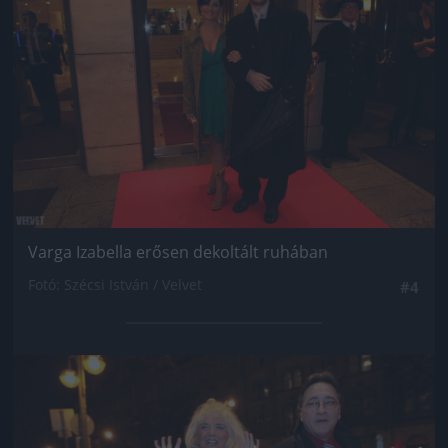
Varga Izabella erősen dekoltált ruhában
Fotó: Szécsi István / Velvet
#4
Jön még kép!