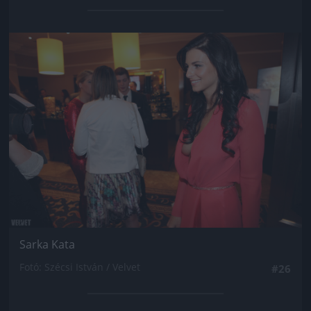
Jön még kép!
Sarka Kata
Fotó: Szécsi István / Velvet
#26