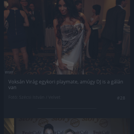
Voksán Virág egykori playmate, amúgy DJ is a gálán
van
Fotó: Szécsi István / Velvet
#28
Jön még kép!