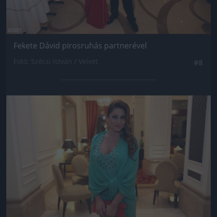
Fekete Dávid pirosruhás partnerével
Fotó: Szécsi István / Velvet
#8
Jön még kép!