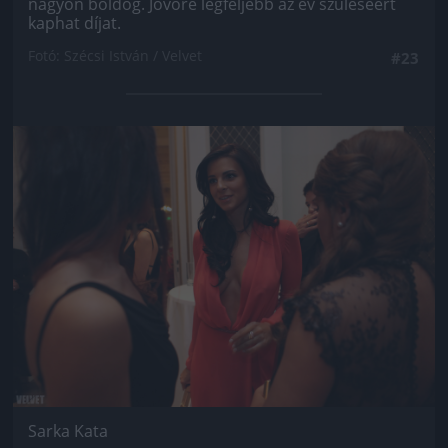
nagyon boldog. Jövőre legfeljebb az év szüléséért
kaphat díjat.
Fotó: Szécsi István / Velvet
#23
Jön még kép!
Sarka Kata