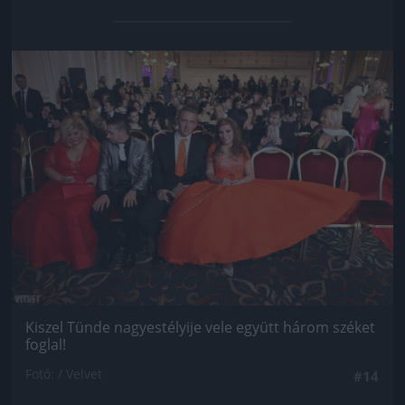
Jön még kép!
Kiszel Tünde nagyestélyije vele együtt három széket
foglal!
Fotó: / Velvet
#14