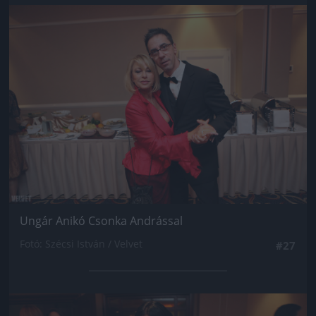
Jön még kép!
Ungár Anikó Csonka Andrással
Fotó: Szécsi István / Velvet
#27
Jön még kép!