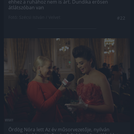
ehhez a ruhához nem is árt. Dundika erősen
átlátszóban van
Fotó: Szécsi István / Velvet
#22
Jön még kép!
Ördög Nóra lett Az év műsorvezetője, nyilván