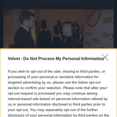
Jön még kép!
Velvet -
Do Not Process My Personal Information
If you wish to opt-out of the sale, sharing to third parties, or
processing of your personal or sensitive information for
targeted advertising by us, please use the below opt-out
section to confirm your selection. Please note that after your
Danny Blue vajon tudja, mire gondol Ómolnár?
opt-out request is processed you may continue seeing
Fotó: / Velvet
#15
interest-based ads based on personal information utilized by
us or personal information disclosed to third parties prior to
your opt-out. You may separately opt-out of the further
disclosure of your personal information by third parties on the