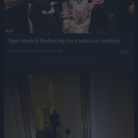
Ilyen közelről Medveczky Ilona kalocsais estélyije
Fotó: Szécsi István / Velvet
#32
Jön még kép!