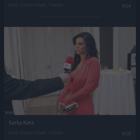
Fotó: Szécsi István / Velvet
#24
Jön még kép!
Sarka Kata
Fotó: Szécsi István / Velvet
#25