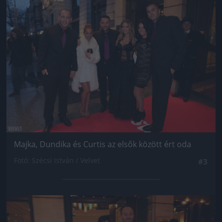
Jön még kép!
Majka, Dundika és Curtis az elsők között ért oda
Fotó: Szécsi István / Velvet
#3
Jön még kép!