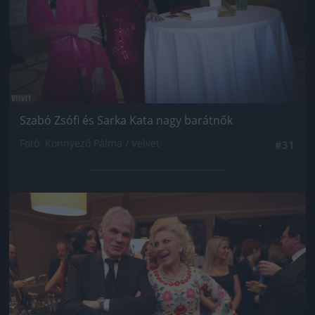
Szabó Zsófi és Sarka Kata nagy barátnők
Fotó: Könnyező Pálma / Velvet
#31
Jön még kép!