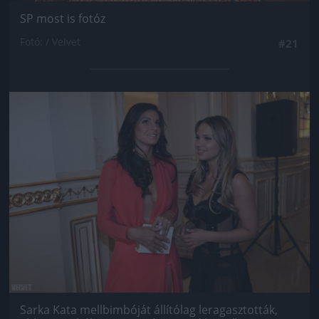
SP most is fotóz
Fotó: / Velvet
#21
Jön még kép!
Sarka Kata mellbimbóját állítólag leragasztották,