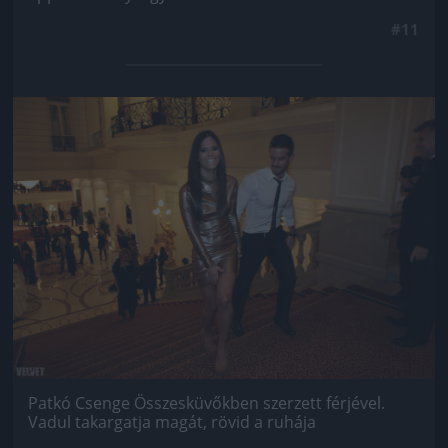
#11
Jön még kép!
Patkó Csenge Összesküvőkben szerzett férjével.
Vadul takargatja magát, rövid a ruhája