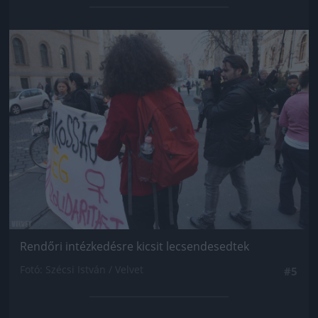
Jön még kép!
Rendőri intézkedésre kicsit lecsendesedtek
Fotó: Szécsi István / Velvet
#5