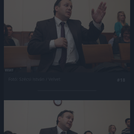
Fotó: Szécsi István / Velvet
#18
Jön még kép!