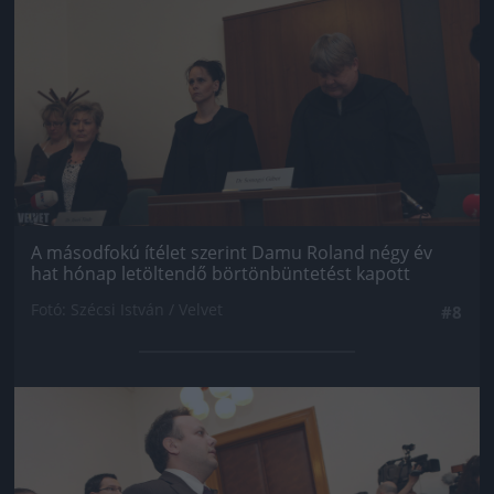
A másodfokú ítélet szerint Damu Roland négy év
hat hónap letöltendő börtönbüntetést kapott
Fotó: Szécsi István / Velvet
#8
Jön még kép!