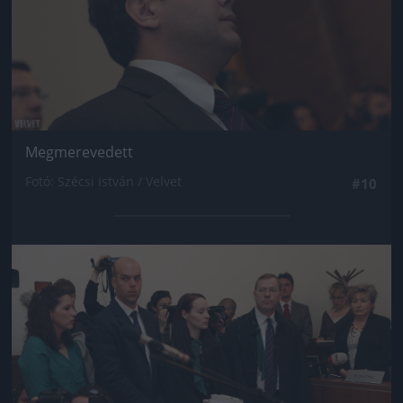
Megmerevedett
Fotó: Szécsi István / Velvet
#10
Jön még kép!