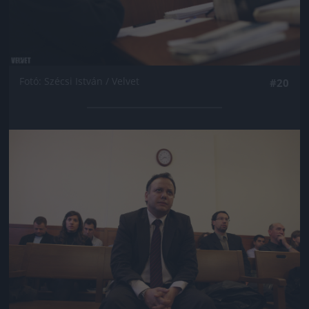
Fotó: Szécsi István / Velvet
#20
Jön még kép!