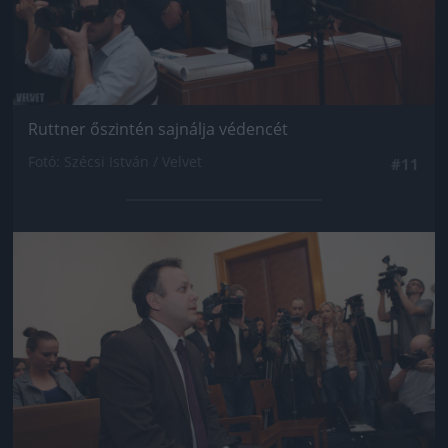
Ruttner őszintén sajnálja védencét
Fotó: Szécsi István / Velvet
#11
Jön még kép!