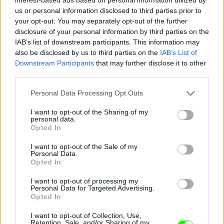
us or personal information disclosed to third parties prior to
your opt-out. You may separately opt-out of the further
Minden operatőr és fotós Damu felé fordult
disclosure of your personal information by third parties on the
Fotó: Szécsi István / Velvet
#13
IAB’s list of downstream participants. This information may
also be disclosed by us to third parties on the
IAB’s List of
Downstream Participants
that may further disclose it to other
third parties.
Jön még kép!
Please note that this website/app uses one or more Google
Personal Data Processing Opt Outs
services and may gather and store information including but
not limited to your visit or usage behaviour. You may click to
I want to opt-out of the Sharing of my
personal data.
grant or deny consent to Google and its third-party tags to
Opted In
use your data for below specified purposes in below Google
consent section.
I want to opt-out of the Sale of my
Personal Data.
Opted In
I want to opt-out of processing my
Personal Data for Targeted Advertising.
Opted In
I want to opt-out of Collection, Use,
Retention, Sale, and/or Sharing of my