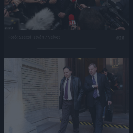
Fotó: Szécsi István / Velvet
#26
Jön még kép!