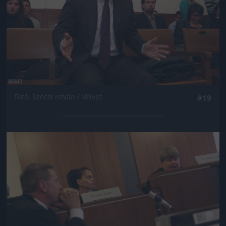
Fotó: Szécsi István / Velvet
#19
Jön még kép!