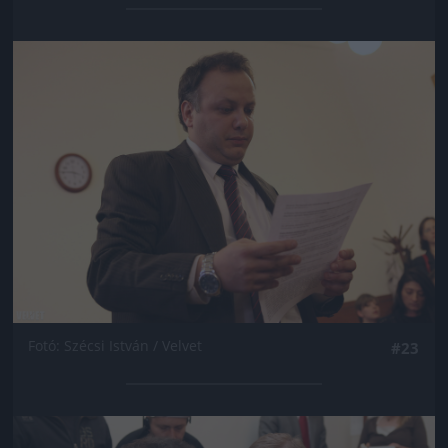
Jön még kép!
Fotó: Szécsi István / Velvet
#23
Jön még kép!