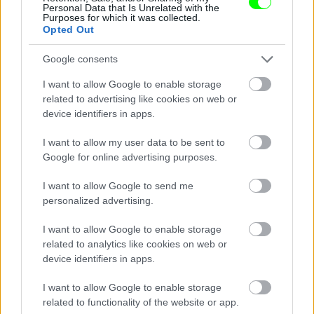
Nem a megkönnyebbüléstől könnyezik
Personal Data that Is Unrelated with the
Purposes for which it was collected.
Opted Out
Fotó: Szécsi István / Velvet
#14
Google consents
I want to allow Google to enable storage
Jön még kép!
related to advertising like cookies on web or
device identifiers in apps.
I want to allow my user data to be sent to
Google for online advertising purposes.
I want to allow Google to send me
personalized advertising.
I want to allow Google to enable storage
related to analytics like cookies on web or
device identifiers in apps.
I want to allow Google to enable storage
Damu teljesen összetört,
related to functionality of the website or app.