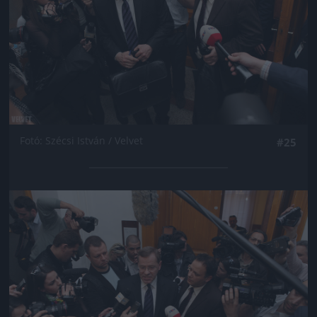
Fotó: Szécsi István / Velvet
#25
Jön még kép!