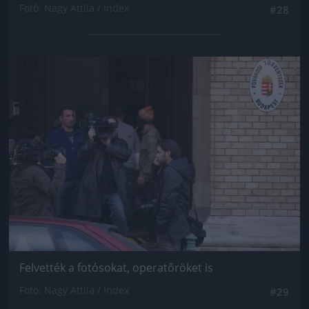
Fotó: Nagy Attila / Index
#28
Jön még kép!
Felvették a fotósokat, operatőröket is
Fotó: Nagy Attila / Index
#29