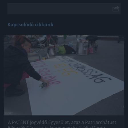
Kapcsolódó cikkünk
Jön még kép!
A PATENT Jogvédő Egyesület, azaz a Patriarchátust
Ellenzők Társasága keményen kritizálja Damu