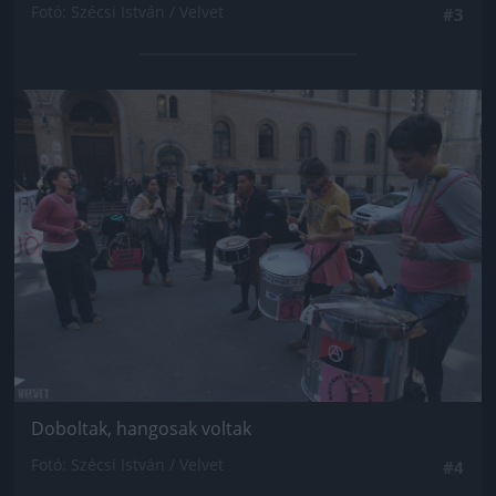
Fotó: Szécsi István / Velvet
#3
Jön még kép!
Doboltak, hangosak voltak
Fotó: Szécsi István / Velvet
#4