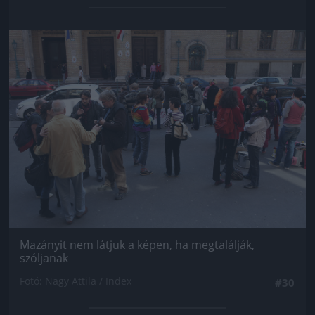
Jön még kép!
Mazányit nem látjuk a képen, ha megtalálják,
szóljanak
Fotó: Nagy Attila / Index
#30