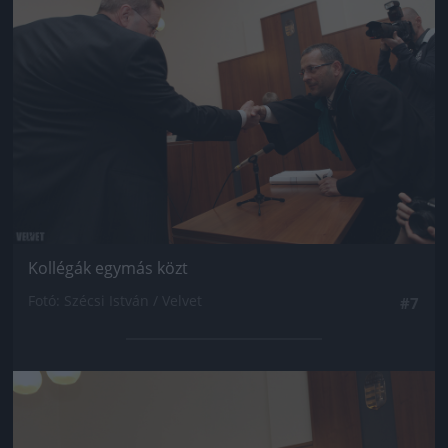
Kollégák egymás közt
Fotó: Szécsi István / Velvet
#7
Jön még kép!