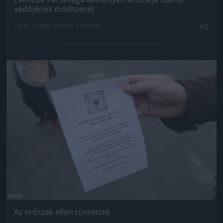
védőjének módszerét
Fotó: Szécsi István / Velvet
#2
Jön még kép!
Az erőszak ellen tüntettek