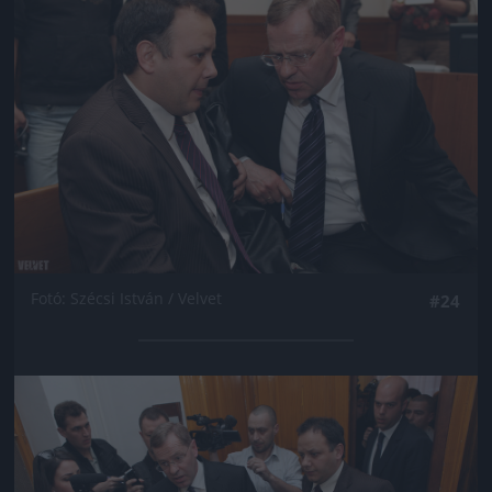
Fotó: Szécsi István / Velvet
#24
Jön még kép!