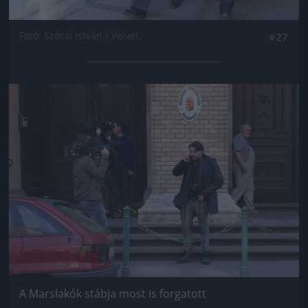
Fotó: Szécsi István / Velvet
#27
Jön még kép!
A Marslakók stábja most is forgatott