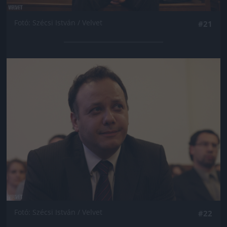
Fotó: Szécsi István / Velvet
#21
Jön még kép!
Fotó: Szécsi István / Velvet
#22