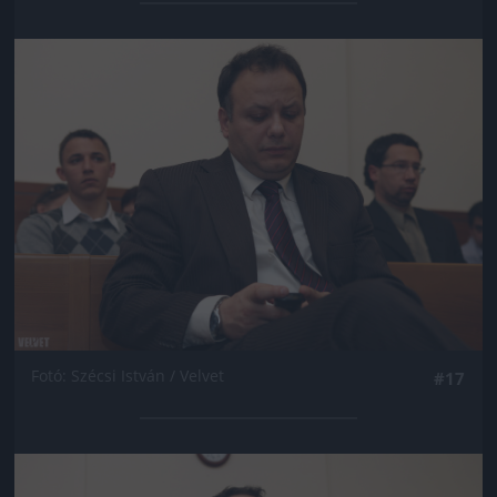
Jön még kép!
Fotó: Szécsi István / Velvet
#17
Jön még kép!