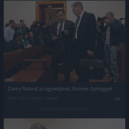
Jön még kép!
Damu Roland az ügyvédjével, Ruttner Györggyel
Fotó: Szécsi István / Velvet
#6
Jön még kép!