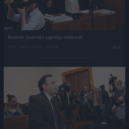
Ruttner őszintén sajnálja védencét
Fotó: Szécsi István / Velvet
#11
Jön még kép!