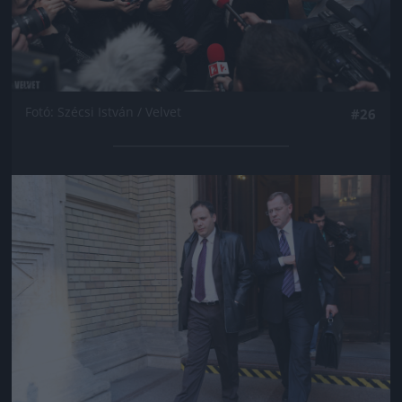
Fotó: Szécsi István / Velvet
#26
Jön még kép!