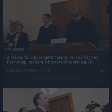
A másodfokú ítélet szerint Damu Roland négy év
hat hónap letöltendő börtönbüntetést kapott
Fotó: Szécsi István / Velvet
#8
Jön még kép!