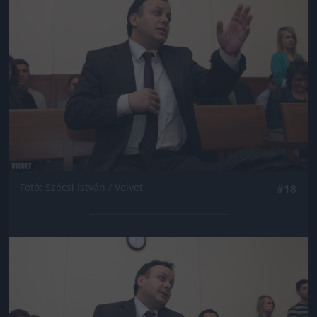
Fotó: Szécsi István / Velvet
#18
Jön még kép!