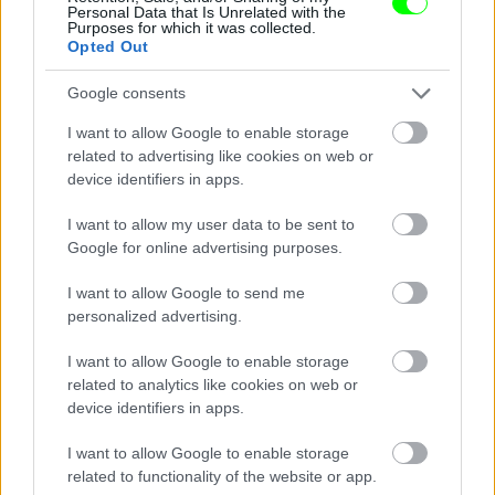
Nem a megkönnyebbüléstől könnyezik
Personal Data that Is Unrelated with the
Purposes for which it was collected.
Opted Out
Fotó: Szécsi István / Velvet
#14
Google consents
I want to allow Google to enable storage
Jön még kép!
related to advertising like cookies on web or
device identifiers in apps.
I want to allow my user data to be sent to
Google for online advertising purposes.
I want to allow Google to send me
personalized advertising.
I want to allow Google to enable storage
related to analytics like cookies on web or
device identifiers in apps.
I want to allow Google to enable storage
Damu teljesen összetört,
related to functionality of the website or app.