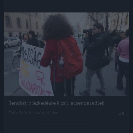
Jön még kép!
Rendőri intézkedésre kicsit lecsendesedtek
Fotó: Szécsi István / Velvet
#5