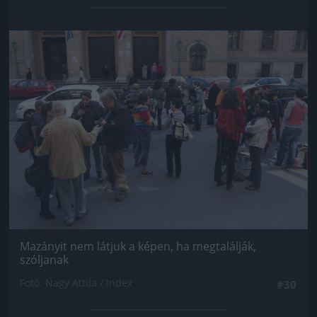
Jön még kép!
Mazányit nem látjuk a képen, ha megtalálják,
szóljanak
Fotó: Nagy Attila / Index
#30