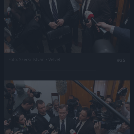
Fotó: Szécsi István / Velvet
#25
Jön még kép!