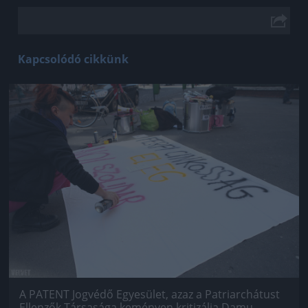
Kapcsolódó cikkünk
Jön még kép!
A PATENT Jogvédő Egyesület, azaz a Patriarchátust
Ellenzők Társasága keményen kritizálja Damu