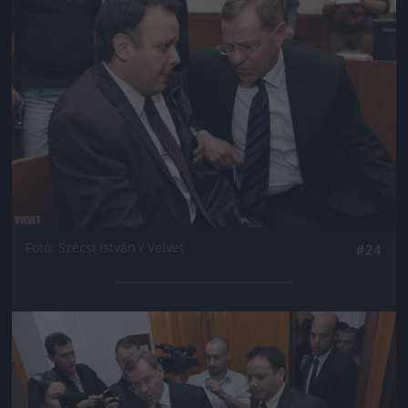
Fotó: Szécsi István / Velvet
#24
Jön még kép!