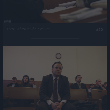
Fotó: Szécsi István / Velvet
#20
Jön még kép!