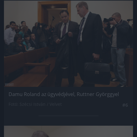
Jön még kép!
Damu Roland az ügyvédjével, Ruttner Györggyel
Fotó: Szécsi István / Velvet
#6
Jön még kép!