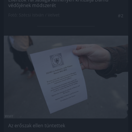
védőjének módszerét
Fotó: Szécsi István / Velvet
#2
Jön még kép!
Az erőszak ellen tüntettek