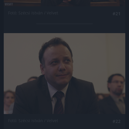
Fotó: Szécsi István / Velvet
#21
Jön még kép!
Fotó: Szécsi István / Velvet
#22