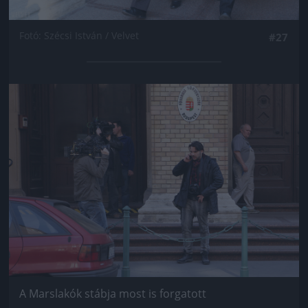
Fotó: Szécsi István / Velvet
#27
Jön még kép!
A Marslakók stábja most is forgatott