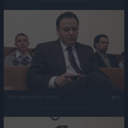
Jön még kép!
Fotó: Szécsi István / Velvet
#17
Jön még kép!