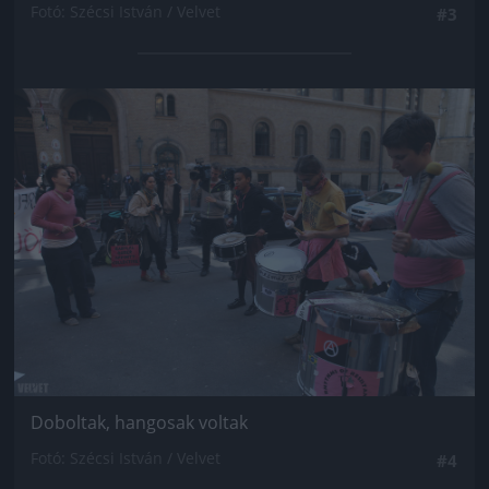
Fotó: Szécsi István / Velvet
#3
Jön még kép!
Doboltak, hangosak voltak
Fotó: Szécsi István / Velvet
#4