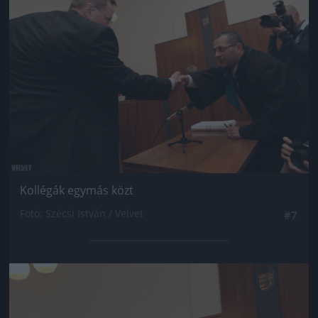
Kollégák egymás közt
Fotó: Szécsi István / Velvet
#7
Jön még kép!