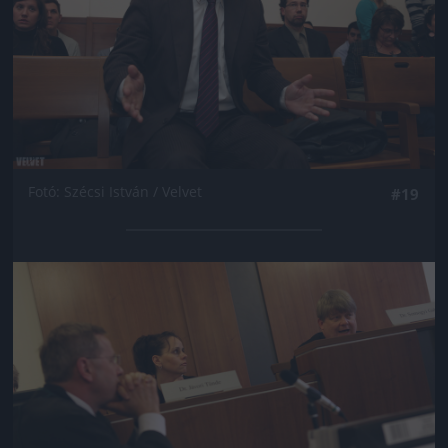
Fotó: Szécsi István / Velvet
#19
Jön még kép!