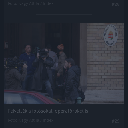
Fotó: Nagy Attila / Index
#28
Jön még kép!
Felvették a fotósokat, operatőröket is
Fotó: Nagy Attila / Index
#29