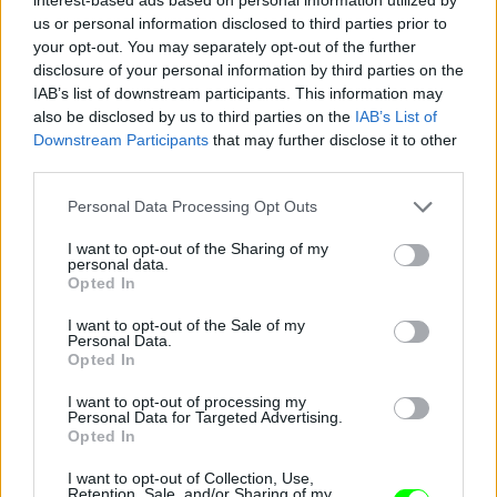
us or personal information disclosed to third parties prior to
your opt-out. You may separately opt-out of the further
Minden operatőr és fotós Damu felé fordult
disclosure of your personal information by third parties on the
Fotó: Szécsi István / Velvet
#13
IAB’s list of downstream participants. This information may
also be disclosed by us to third parties on the
IAB’s List of
Downstream Participants
that may further disclose it to other
third parties.
Jön még kép!
Please note that this website/app uses one or more Google
Personal Data Processing Opt Outs
services and may gather and store information including but
not limited to your visit or usage behaviour. You may click to
I want to opt-out of the Sharing of my
personal data.
grant or deny consent to Google and its third-party tags to
Opted In
use your data for below specified purposes in below Google
consent section.
I want to opt-out of the Sale of my
Personal Data.
Opted In
I want to opt-out of processing my
Personal Data for Targeted Advertising.
Opted In
I want to opt-out of Collection, Use,
Retention, Sale, and/or Sharing of my