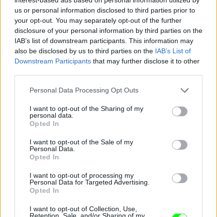
us or personal information disclosed to third parties prior to
your opt-out. You may separately opt-out of the further
Minden operatőr és fotós Damu felé fordult
disclosure of your personal information by third parties on the
Fotó: Szécsi István / Velvet
#13
IAB’s list of downstream participants. This information may
also be disclosed by us to third parties on the
IAB’s List of
Downstream Participants
that may further disclose it to other
third parties.
Jön még kép!
Please note that this website/app uses one or more Google
Personal Data Processing Opt Outs
services and may gather and store information including but
not limited to your visit or usage behaviour. You may click to
I want to opt-out of the Sharing of my
personal data.
grant or deny consent to Google and its third-party tags to
Opted In
use your data for below specified purposes in below Google
consent section.
I want to opt-out of the Sale of my
Personal Data.
Opted In
I want to opt-out of processing my
Personal Data for Targeted Advertising.
Opted In
I want to opt-out of Collection, Use,
Retention, Sale, and/or Sharing of my