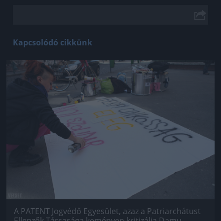
Kapcsolódó cikkünk
Jön még kép!
A PATENT Jogvédő Egyesület, azaz a Patriarchátust
Ellenzők Társasága keményen kritizálja Damu