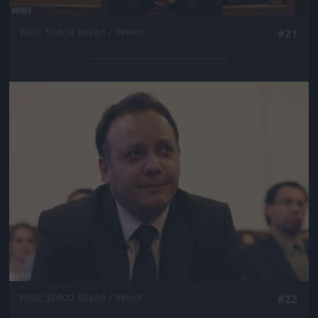
Fotó: Szécsi István / Velvet
#21
Jön még kép!
Fotó: Szécsi István / Velvet
#22