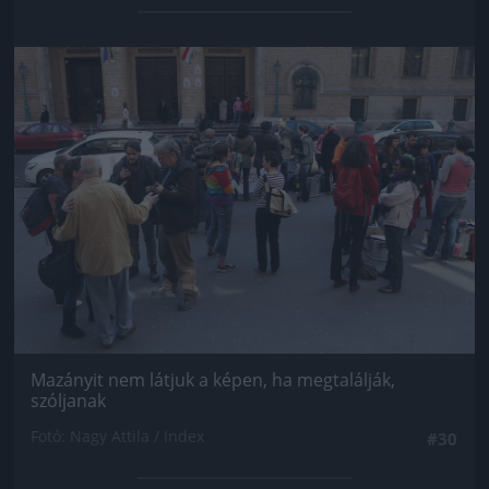
Jön még kép!
Mazányit nem látjuk a képen, ha megtalálják,
szóljanak
Fotó: Nagy Attila / Index
#30