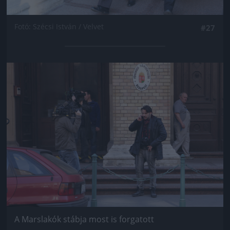
Fotó: Szécsi István / Velvet
#27
Jön még kép!
A Marslakók stábja most is forgatott