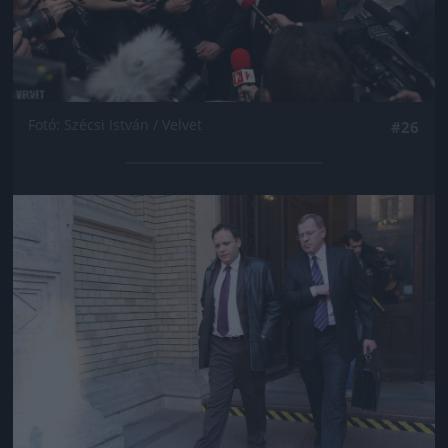
Fotó: Szécsi István / Velvet
#26
Jön még kép!