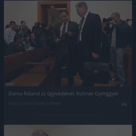
Jön még kép!
Damu Roland az ügyvédjével, Ruttner Györggyel
Fotó: Szécsi István / Velvet
#6
Jön még kép!