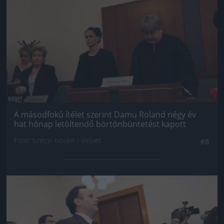
A másodfokú ítélet szerint Damu Roland négy év
hat hónap letöltendő börtönbüntetést kapott
Fotó: Szécsi István / Velvet
#8
Jön még kép!