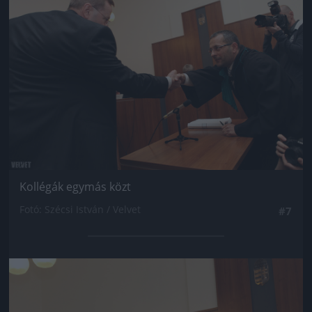
Kollégák egymás közt
Fotó: Szécsi István / Velvet
#7
Jön még kép!