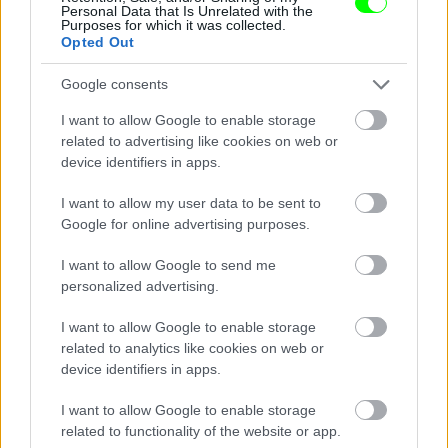
Nem a megkönnyebbüléstől könnyezik
Personal Data that Is Unrelated with the
Purposes for which it was collected.
Opted Out
Fotó: Szécsi István / Velvet
#14
Google consents
I want to allow Google to enable storage
Jön még kép!
related to advertising like cookies on web or
device identifiers in apps.
I want to allow my user data to be sent to
Google for online advertising purposes.
I want to allow Google to send me
personalized advertising.
I want to allow Google to enable storage
related to analytics like cookies on web or
device identifiers in apps.
I want to allow Google to enable storage
Damu teljesen összetört,
related to functionality of the website or app.