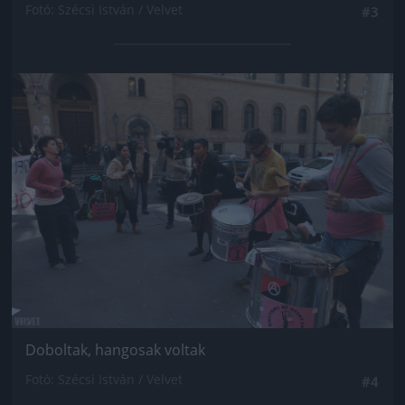
Fotó: Szécsi István / Velvet
#3
Jön még kép!
Doboltak, hangosak voltak
Fotó: Szécsi István / Velvet
#4