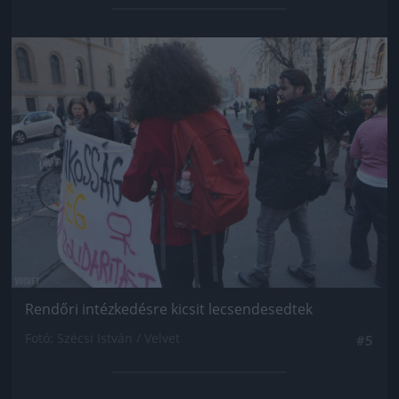
Jön még kép!
Rendőri intézkedésre kicsit lecsendesedtek
Fotó: Szécsi István / Velvet
#5