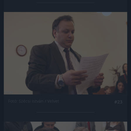
Jön még kép!
Fotó: Szécsi István / Velvet
#23
Jön még kép!