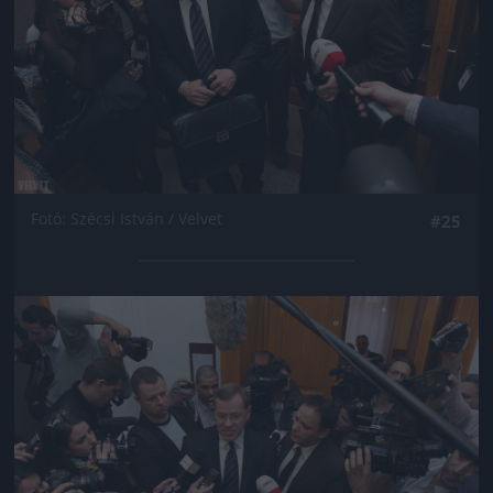
Fotó: Szécsi István / Velvet
#25
Jön még kép!