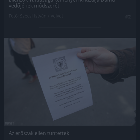
védőjének módszerét
Fotó: Szécsi István / Velvet
#2
Jön még kép!
Az erőszak ellen tüntettek