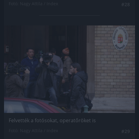
Fotó: Nagy Attila / Index
#28
Jön még kép!
Felvették a fotósokat, operatőröket is
Fotó: Nagy Attila / Index
#29