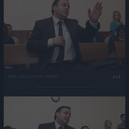
Fotó: Szécsi István / Velvet
#18
Jön még kép!