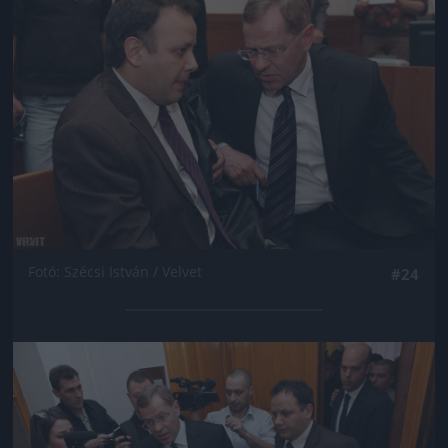
Fotó: Szécsi István / Velvet
#24
Jön még kép!