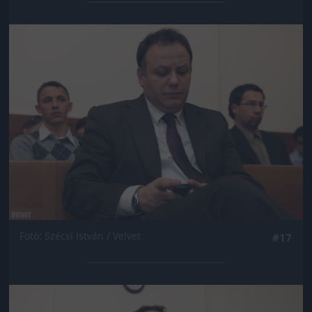
Jön még kép!
Fotó: Szécsi István / Velvet
#17
Jön még kép!