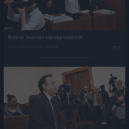
Ruttner őszintén sajnálja védencét
Fotó: Szécsi István / Velvet
#11
Jön még kép!