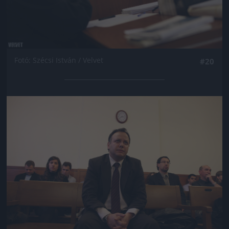
Fotó: Szécsi István / Velvet
#20
Jön még kép!