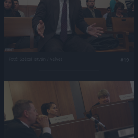
Fotó: Szécsi István / Velvet
#19
Jön még kép!