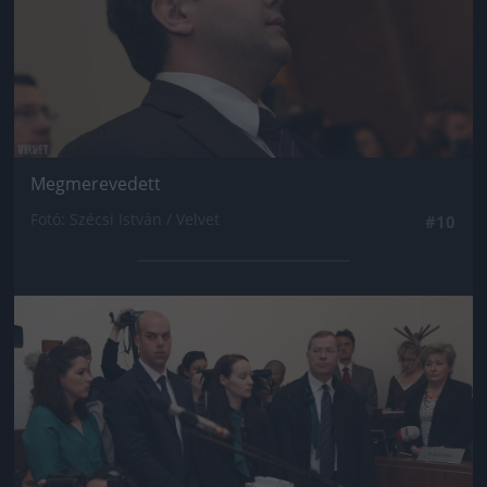
Megmerevedett
Fotó: Szécsi István / Velvet
#10
Jön még kép!