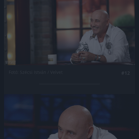
Fotó: Szécsi István / Velvet
#12
Jön még kép!