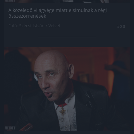
A közeledő világvége miatt elsimulnak a régi
összezörrenések
Fotó: Szécsi István / Velvet
#20
Jön még kép!