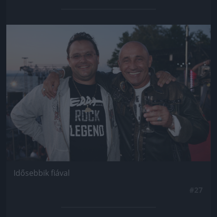
Jön még kép!
Idősebbik fiával
#27