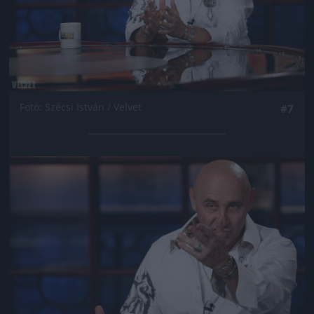
Fotó: Szécsi István / Velvet
#7
Jön még kép!