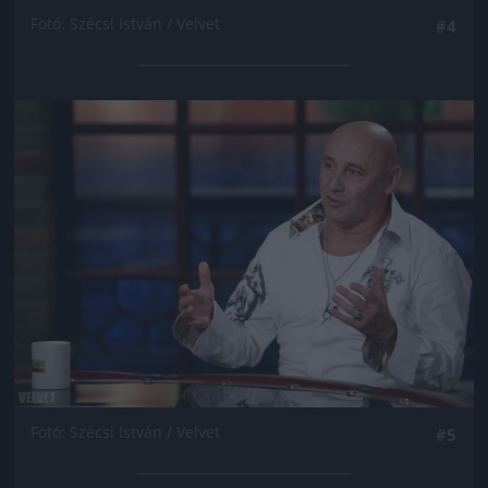
Fotó: Szécsi István / Velvet
#4
Jön még kép!
Fotó: Szécsi István / Velvet
#5