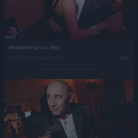
Mindenkit táncra ölelt
Fotó: Szécsi István / Velvet
#17
Jön még kép!