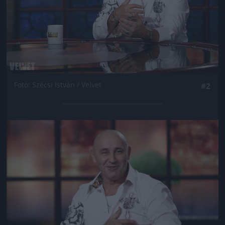
Fotó: Szécsi István / Velvet
#2
Jön még kép!