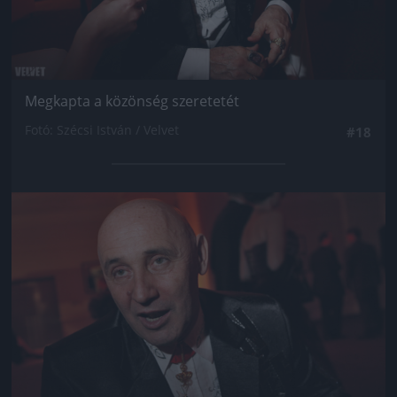
Megkapta a közönség szeretetét
Fotó: Szécsi István / Velvet
#18
Jön még kép!