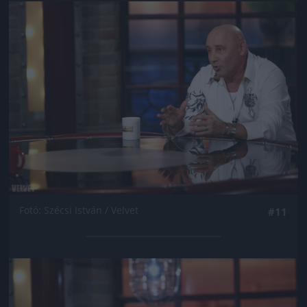
Jön még kép!
Fotó: Szécsi István / Velvet
#11
Jön még kép!