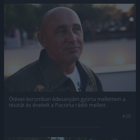
Jön még kép!
Ötéves koromban édesanyám gyúrta mellettem a
tésztát és énekelt a Pacsirta rádió mellett.
#28