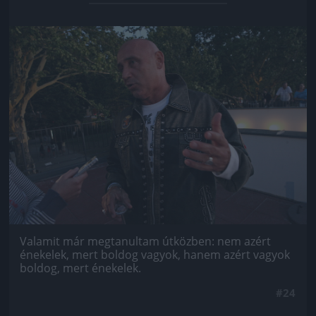
Jön még kép!
Valamit már megtanultam útközben: nem azért
énekelek, mert boldog vagyok, hanem azért vagyok
boldog, mert énekelek.
#24