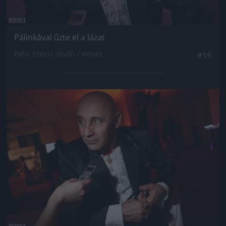
Pálinkával űzte el a lázat
Fotó: Szécsi István / Velvet
#19
Jön még kép!