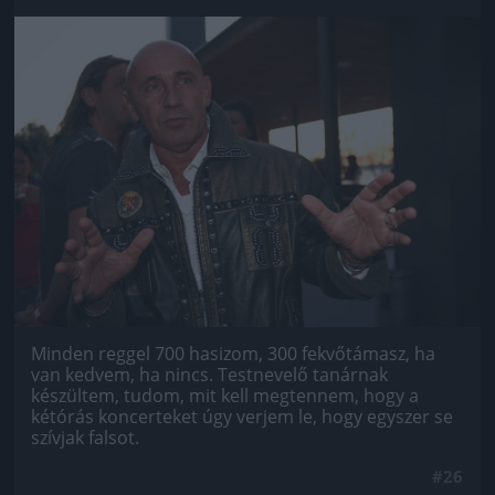
Jön még kép!
Minden reggel 700 hasizom, 300 fekvőtámasz, ha
van kedvem, ha nincs. Testnevelő tanárnak
készültem, tudom, mit kell megtennem, hogy a
kétórás koncerteket úgy verjem le, hogy egyszer se
szívjak falsot.
#26