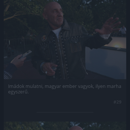
Jön még kép!
Imádok mulatni, magyar ember vagyok, ilyen marha
egyszerű.
#29
Jön még kép!