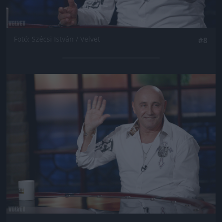
Fotó: Szécsi István / Velvet
#8
Jön még kép!