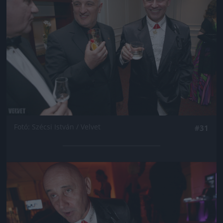
Fotó: Szécsi István / Velvet
#31
Jön még kép!