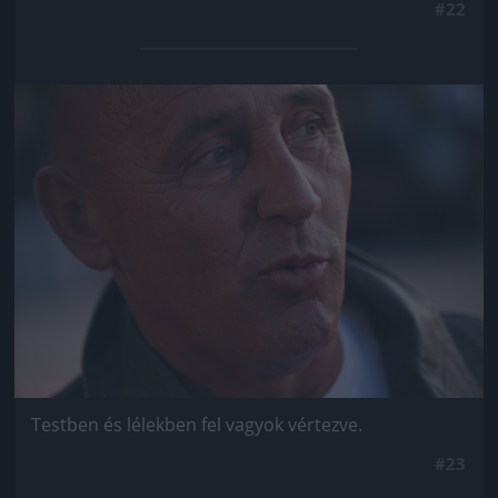
#22
Jön még kép!
Testben és lélekben fel vagyok vértezve.
#23