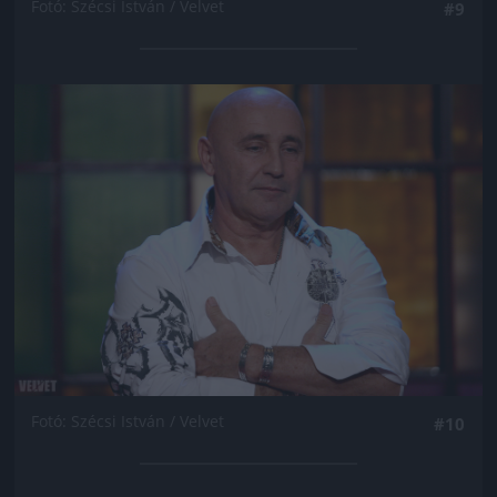
Fotó: Szécsi István / Velvet
#9
Jön még kép!
Fotó: Szécsi István / Velvet
#10