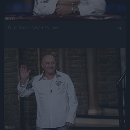
Fotó: Szécsi István / Velvet
#3
Jön még kép!