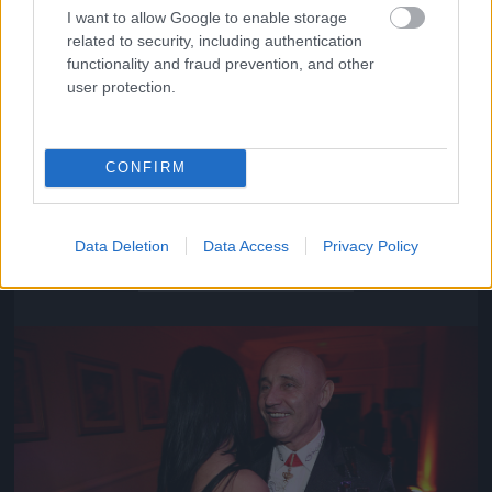
I want to allow Google to enable storage
related to security, including authentication
functionality and fraud prevention, and other
user protection.
CONFIRM
Közeledik az univerzum vége
Data Deletion
Data Access
Privacy Policy
Fotó: Szécsi István / Velvet
#16
Jön még kép!