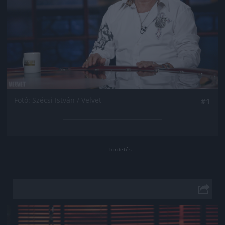
Fotó: Szécsi István / Velvet
#1
Jön még kép!