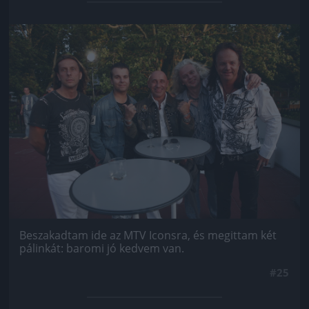
Jön még kép!
Beszakadtam ide az MTV Iconsra, és megittam két
pálinkát: baromi jó kedvem van.
#25