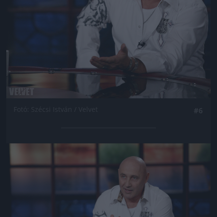
Fotó: Szécsi István / Velvet
#6
Jön még kép!