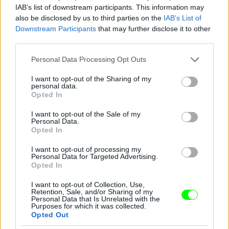
IAB’s list of downstream participants. This information may
also be disclosed by us to third parties on the
IAB’s List of
Downstream Participants
that may further disclose it to other
third parties.
Jön még kép!
Please note that this website/app uses one or more Google
Personal Data Processing Opt Outs
services and may gather and store information including but
not limited to your visit or usage behaviour. You may click to
I want to opt-out of the Sharing of my
personal data.
grant or deny consent to Google and its third-party tags to
Opted In
use your data for below specified purposes in below Google
consent section.
I want to opt-out of the Sale of my
Personal Data.
Opted In
I want to opt-out of processing my
Personal Data for Targeted Advertising.
Opted In
I want to opt-out of Collection, Use,
Retention, Sale, and/or Sharing of my
Personal Data that Is Unrelated with the
Purposes for which it was collected.
Opted Out