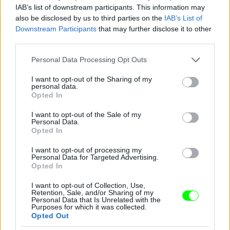
IAB’s list of downstream participants. This information may
also be disclosed by us to third parties on the
IAB’s List of
Downstream Participants
that may further disclose it to other
third parties.
Jön még kép!
Please note that this website/app uses one or more Google
Personal Data Processing Opt Outs
services and may gather and store information including but
not limited to your visit or usage behaviour. You may click to
I want to opt-out of the Sharing of my
personal data.
grant or deny consent to Google and its third-party tags to
Opted In
use your data for below specified purposes in below Google
consent section.
I want to opt-out of the Sale of my
Personal Data.
Opted In
I want to opt-out of processing my
Personal Data for Targeted Advertising.
Opted In
I want to opt-out of Collection, Use,
Retention, Sale, and/or Sharing of my
Personal Data that Is Unrelated with the
Purposes for which it was collected.
Opted Out