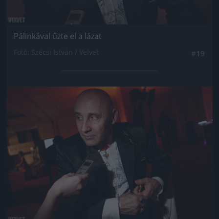
Pálinkával űzte el a lázat
Fotó: Szécsi István / Velvet
#19
Jön még kép!