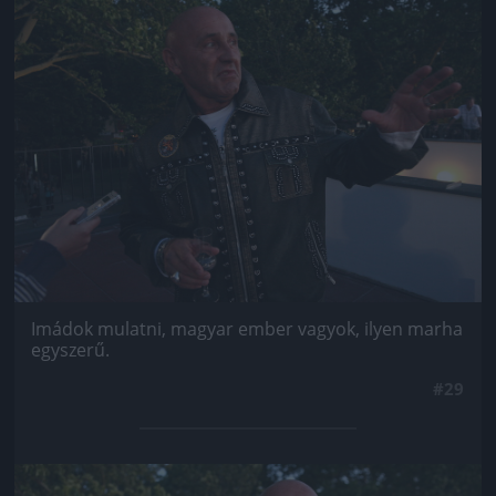
Jön még kép!
Imádok mulatni, magyar ember vagyok, ilyen marha
egyszerű.
#29
Jön még kép!