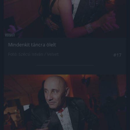
Mindenkit táncra ölelt
Fotó: Szécsi István / Velvet
#17
Jön még kép!