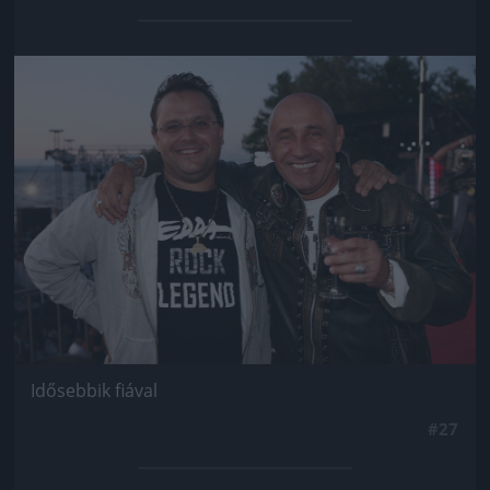
Jön még kép!
Idősebbik fiával
#27