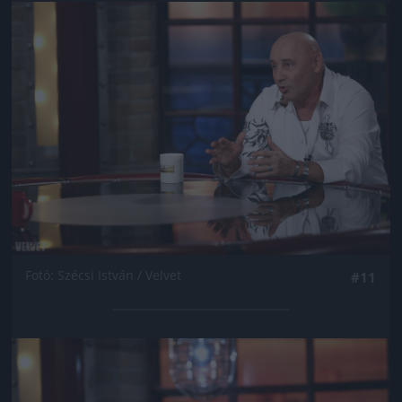
Jön még kép!
Fotó: Szécsi István / Velvet
#11
Jön még kép!