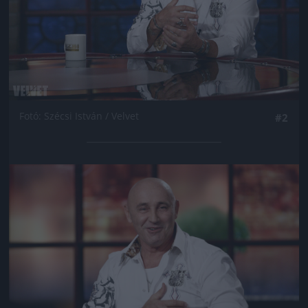
Fotó: Szécsi István / Velvet
#2
Jön még kép!