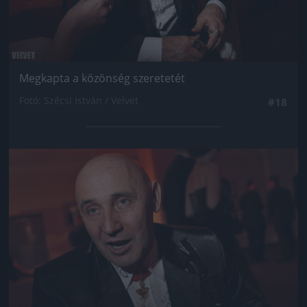
Megkapta a közönség szeretetét
Fotó: Szécsi István / Velvet
#18
Jön még kép!