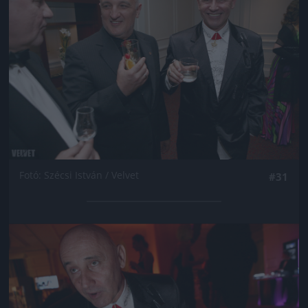
Fotó: Szécsi István / Velvet
#31
Jön még kép!