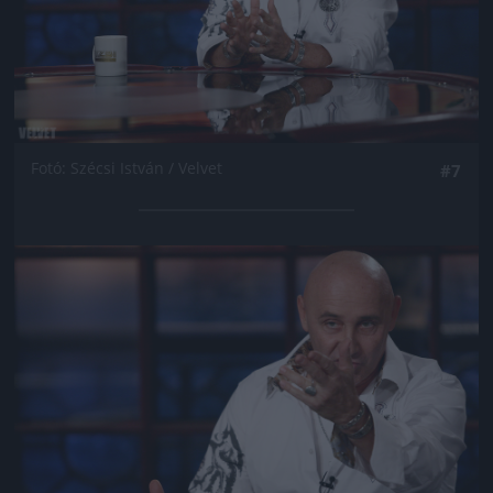
Fotó: Szécsi István / Velvet
#7
Jön még kép!