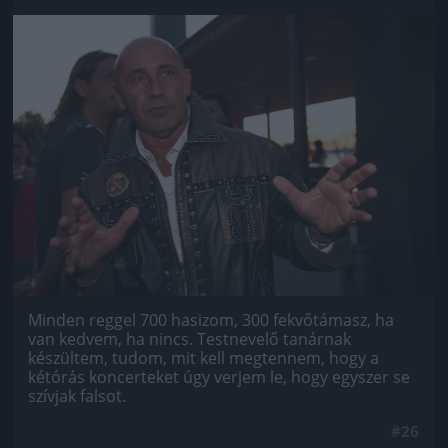
Jön még kép!
Minden reggel 700 hasizom, 300 fekvőtámasz, ha
van kedvem, ha nincs. Testnevelő tanárnak
készültem, tudom, mit kell megtennem, hogy a
kétórás koncerteket úgy verjem le, hogy egyszer se
szívjak falsot.
#26