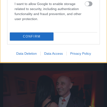
I want to allow Google to enable storage
related to security, including authentication
functionality and fraud prevention, and other
user protection.
CONFIRM
Közeledik az univerzum vége
Data Deletion
Data Access
Privacy Policy
Fotó: Szécsi István / Velvet
#16
Jön még kép!