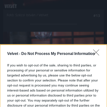
Fotó: Szécsi István / Velvet
#13
Jön még kép!
Velvet -
Do Not Process My Personal Information
If you wish to opt-out of the sale, sharing to third parties, or
processing of your personal or sensitive information for
targeted advertising by us, please use the below opt-out
section to confirm your selection. Please note that after your
opt-out request is processed you may continue seeing
interest-based ads based on personal information utilized by
us or personal information disclosed to third parties prior to
your opt-out. You may separately opt-out of the further
Fotó: Szécsi István / Velvet
#14
disclosure of your personal information by third parties on the