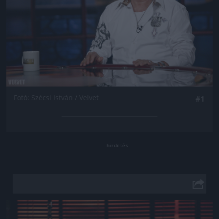
Fotó: Szécsi István / Velvet
#1
Jön még kép!