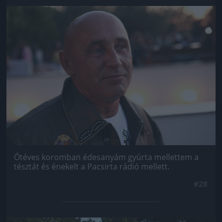
Jön még kép!
Ötéves koromban édesanyám gyúrta mellettem a
tésztát és énekelt a Pacsirta rádió mellett.
#28