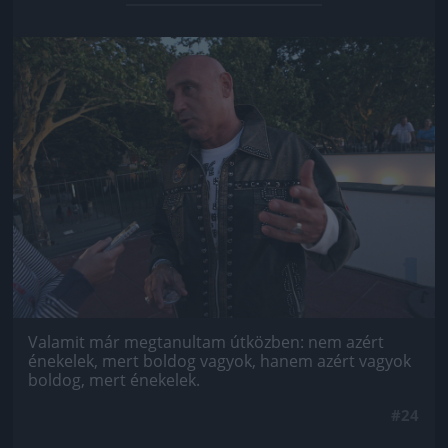
Jön még kép!
Valamit már megtanultam útközben: nem azért
énekelek, mert boldog vagyok, hanem azért vagyok
boldog, mert énekelek.
#24