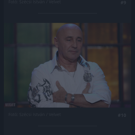
Fotó: Szécsi István / Velvet
#9
Jön még kép!
Fotó: Szécsi István / Velvet
#10