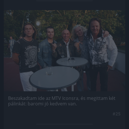
Jön még kép!
Beszakadtam ide az MTV Iconsra, és megittam két
pálinkát: baromi jó kedvem van.
#25