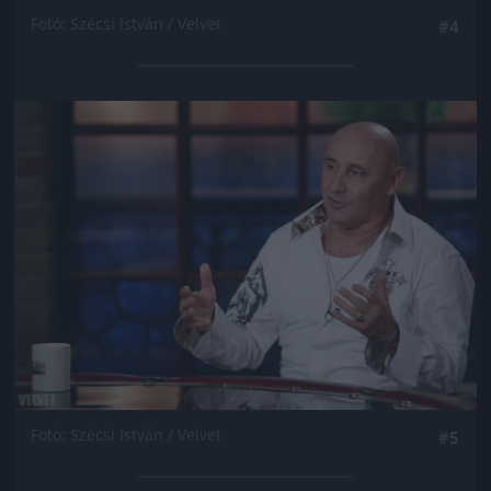
Fotó: Szécsi István / Velvet
#4
Jön még kép!
Fotó: Szécsi István / Velvet
#5