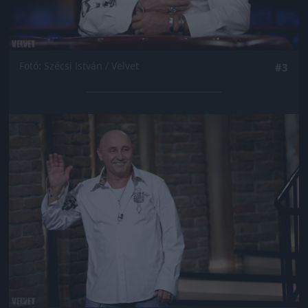
Fotó: Szécsi István / Velvet
#3
Jön még kép!