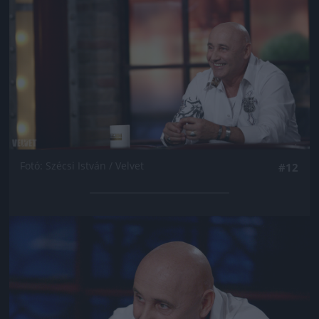
Fotó: Szécsi István / Velvet
#12
Jön még kép!