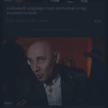
A közeledő világvége miatt elsimulnak a régi
összezörrenések
Fotó: Szécsi István / Velvet
#20
Jön még kép!