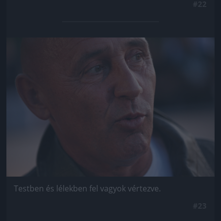
#22
Jön még kép!
Testben és lélekben fel vagyok vértezve.
#23