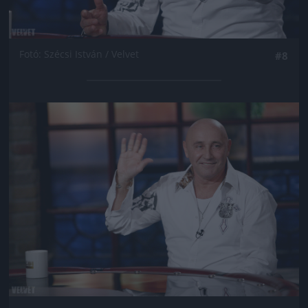
Fotó: Szécsi István / Velvet
#8
Jön még kép!