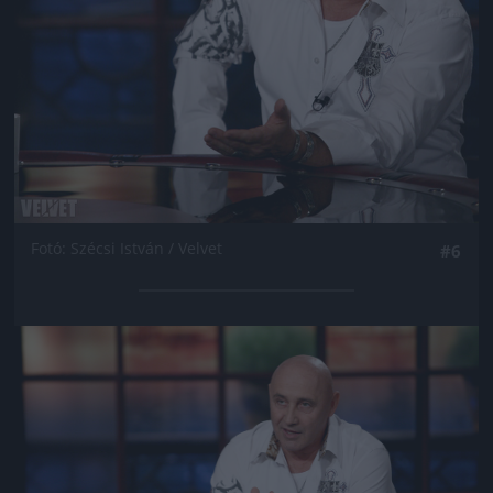
Fotó: Szécsi István / Velvet
#6
Jön még kép!