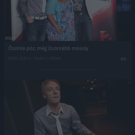
Őszinte póz, még őszintébb mosoly
Fotó: Szécsi István / Velvet
#6
Jön még kép!