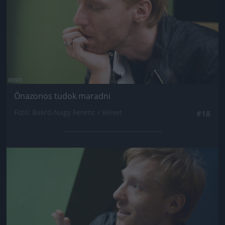
Önazonos tudok maradni
Fotó: Bakró-Nagy Ferenc / Velvet
#18
Jön még kép!