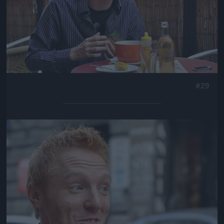
#29
Jön még kép!