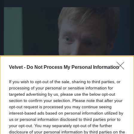
Jön még kép!
Velvet -
Do Not Process My Personal Information
If you wish to opt-out of the sale, sharing to third parties, or
processing of your personal or sensitive information for
targeted advertising by us, please use the below opt-out
Azóta sincs motorra jogsim
section to confirm your selection. Please note that after your
opt-out request is processed you may continue seeing
Fotó: Bakró-Nagy Ferenc / Velvet
#14
interest-based ads based on personal information utilized by
us or personal information disclosed to third parties prior to
your opt-out. You may separately opt-out of the further
disclosure of your personal information by third parties on the