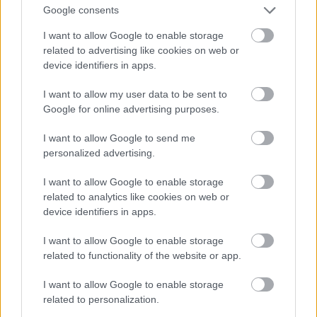
Google consents
I want to allow Google to enable storage
related to advertising like cookies on web or
device identifiers in apps.
I want to allow my user data to be sent to
Google for online advertising purposes.
I want to allow Google to send me
personalized advertising.
Valamit hozzá tudnék tenni a popzenéhez
I want to allow Google to enable storage
related to analytics like cookies on web or
Fotó: Bakró-Nagy Ferenc / Velvet
#16
device identifiers in apps.
I want to allow Google to enable storage
related to functionality of the website or app.
Jön még kép!
I want to allow Google to enable storage
related to personalization.