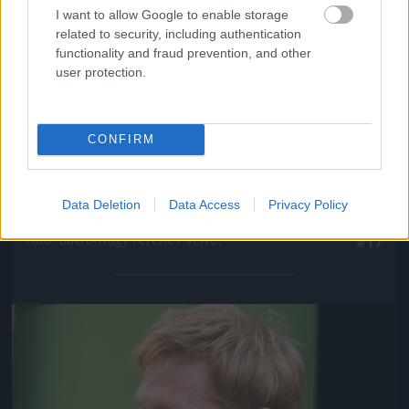
I want to allow Google to enable storage
related to security, including authentication
functionality and fraud prevention, and other
user protection.
CONFIRM
Itt nem lehet elbújni egy rossz darab, egy rossz
Data Deletion
Data Access
Privacy Policy
rendezés mögé
Fotó: Bakró-Nagy Ferenc / Velvet
#17
Jön még kép!