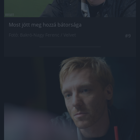
Most jött meg hozzá bátorsága
Fotó: Bakró-Nagy Ferenc / Velvet
#9
Jön még kép!