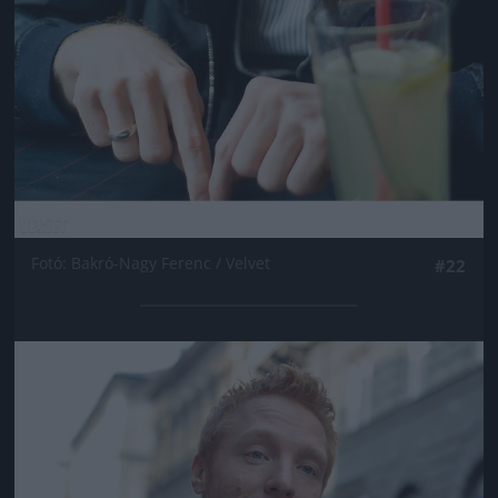
Fotó: Bakró-Nagy Ferenc / Velvet
#22
Jön még kép!