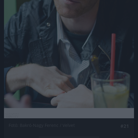
Fotó: Bakró-Nagy Ferenc / Velvet
#21