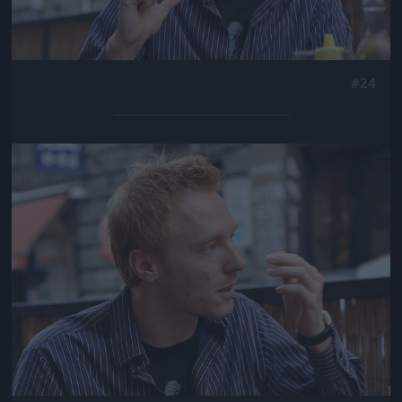
#24
Jön még kép!