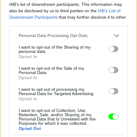
Jön még kép!
IAB’s list of downstream participants. This information may
also be disclosed by us to third parties on the
IAB’s List of
Downstream Participants
that may further disclose it to other
third parties.
Please note that this website/app uses one or more Google
Personal Data Processing Opt Outs
services and may gather and store information including but
not limited to your visit or usage behaviour. You may click to
I want to opt-out of the Sharing of my
personal data.
grant or deny consent to Google and its third-party tags to
Opted In
use your data for below specified purposes in below Google
consent section.
I want to opt-out of the Sale of my
Personal Data.
Opted In
Nem akartam világmegváltó gondolatokkal előállni
I want to opt-out of processing my
Personal Data for Targeted Advertising.
Fotó: Bakró-Nagy Ferenc / Velvet
Opted In
#15
I want to opt-out of Collection, Use,
Retention, Sale, and/or Sharing of my
Personal Data that Is Unrelated with the
Purposes for which it was collected.
Jön még kép!
Opted Out