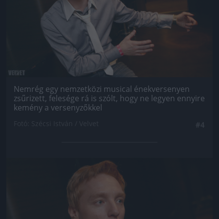
Nemrég egy nemzetközi musical énekversenyen
zsűrizett, felesége rá is szólt, hogy ne legyen ennyire
kemény a versenyzőkkel
Fotó: Szécsi István / Velvet
#4
Jön még kép!