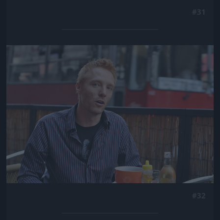
#31
Jön még kép!
#32