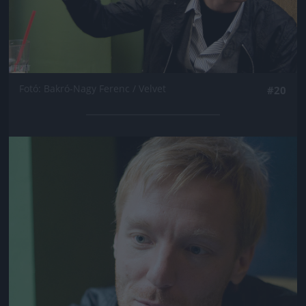
Fotó: Bakró-Nagy Ferenc / Velvet
#20
Jön még kép!