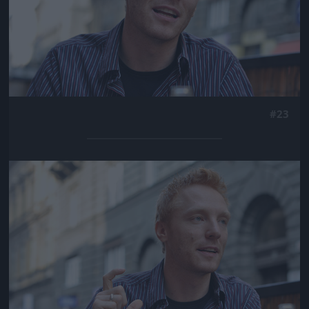
#23
Jön még kép!