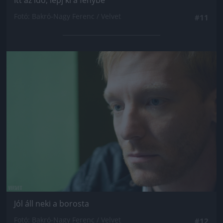
Itt az idő, lépj ki a fénybe
Fotó: Bakró-Nagy Ferenc / Velvet
#11
Jön még kép!
Jól áll neki a borosta
Fotó: Bakró-Nagy Ferenc / Velvet
#12