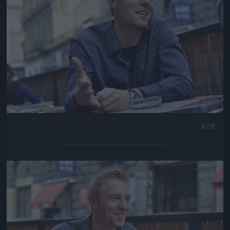
#28
Jön még kép!