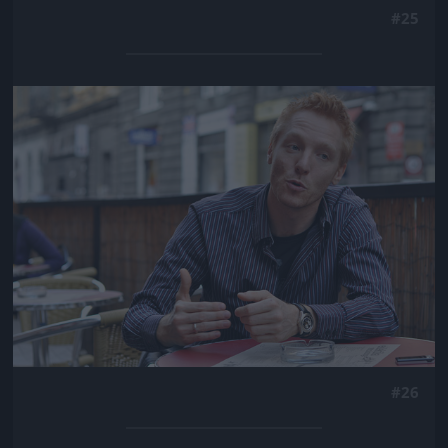
#25
Jön még kép!
#26