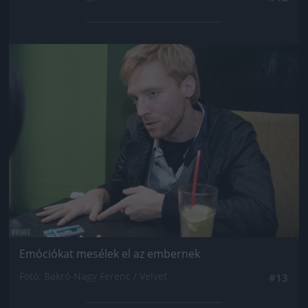
Jön még kép!
Emóciókat mesélek el az embernek
Fotó: Bakró-Nagy Ferenc / Velvet
#13