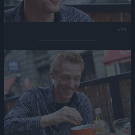
#30
Jön még kép!