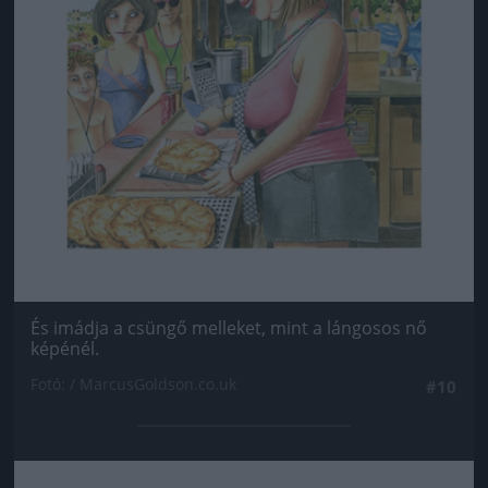
És imádja a csüngő melleket, mint a lángosos nő
képénél.
Fotó: / MarcusGoldson.co.uk
#10