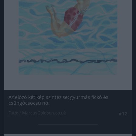
Az előző két kép szintézise: gyurmás fickó és
csüngőcsöcsű nő.
Fotó: / MarcusGoldson.co.uk
#12