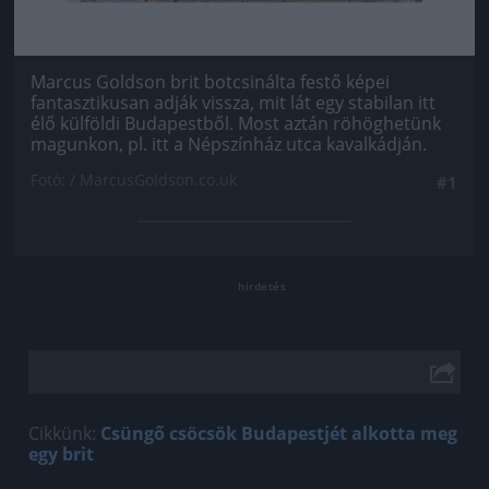
Marcus Goldson brit botcsinálta festő képei
fantasztikusan adják vissza, mit lát egy stabilan itt
élő külföldi Budapestből. Most aztán röhöghetünk
magunkon, pl. itt a Népszínház utca kavalkádján.
Fotó: / MarcusGoldson.co.uk
#1
Cikkünk:
Csüngő csöcsök Budapestjét alkotta meg
egy brit