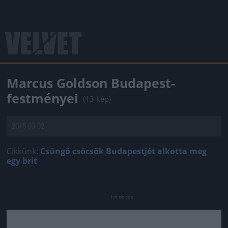
Marcus Goldson Budapest-
festményei
(13 kép)
2015.03.02.
Cikkünk:
Csüngő csöcsök Budapestjét alkotta meg
egy brit
Jön még kép!