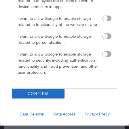
related to analytics like cookies on web or
device identifiers in apps.
I want to allow Google to enable storage
related to functionality of the website or app.
I want to allow Google to enable storage
related to personalization.
I want to allow Google to enable storage
related to security, including authentication
functionality and fraud prevention, and other
user protection.
Nagy Diófa utca vidám zsidó fickóval.
CONFIRM
Fotó: / MarcusGoldson.co.uk
#7
Data Deletion
Data Access
Privacy Policy
Jön még kép!