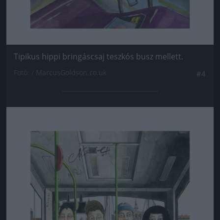
Tipikus hippi bringáscsaj teszkós busz mellett.
Fotó: / MarcusGoldson.co.uk
#4
Jön még kép!