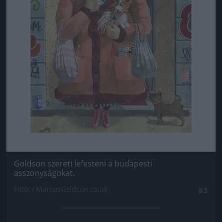
Goldson szereti lefesteni a budapesti
asszonyságokat.
Fotó: / MarcusGoldson.co.uk
#3