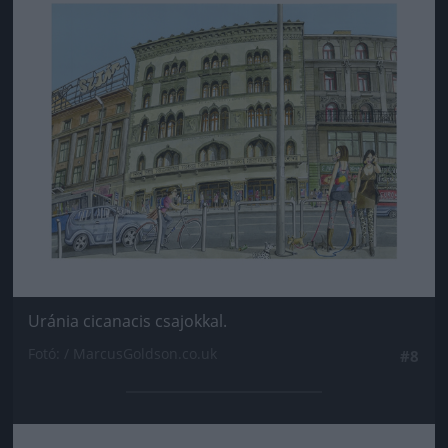
Uránia cicanacis csajokkal.
Fotó: / MarcusGoldson.co.uk
#8