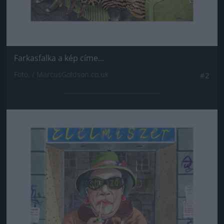
Farkasfalka a kép címe...
Fotó: / MarcusGoldson.co.uk
#2
Jön még kép!