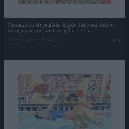
Fantasztikus lényeglátás: kigyúrt felsőtest, falatnyi
úszógatya és persze házilag hozott sör.
Fotó: / MarcusGoldson.co.uk
#11
Jön még kép!