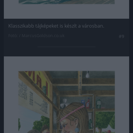
Klasszikabb tájképeket is készít a városban.
Fotó: / MarcusGoldson.co.uk
#9
Jön még kép!