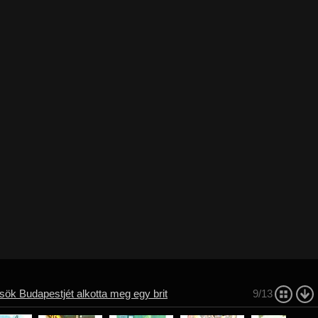
ök Budapestjét alkotta meg egy brit
9/13