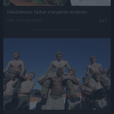
Fekvőtámasz. Fázhat a tenyerük rendesen
Fotó: E70 / Northfoto
#17
Jön még kép!