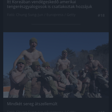
Itt Koreában vendégeskedő amerikai
tengerészgyalogosok is csatlakoztak hozzájuk
Fotó: Chung Sung-Jun / Europress / Getty
#18
Jön még kép!
Mindkét sereg átszellemült
Fotó: Chung Sung-Jun / Europress / Getty