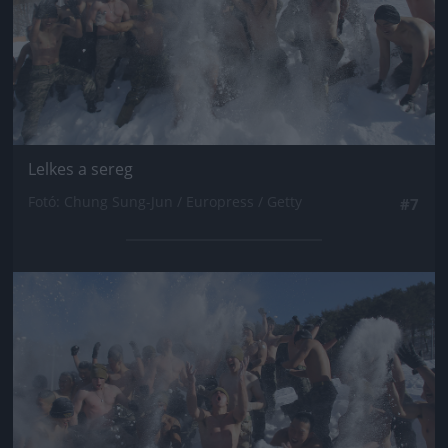
Lelkes a sereg
Fotó: Chung Sung-Jun / Europress / Getty
#7
Jön még kép!