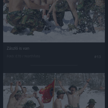
Zászló is van
Fotó: E70 / Northfoto
#13
Jön még kép!