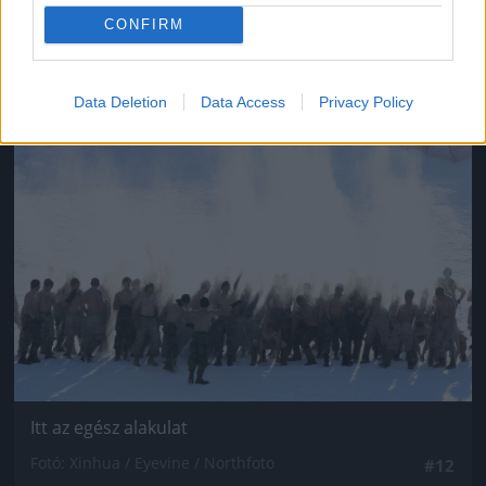
CONFIRM
Fotó: Chung Sung-Jun / Europress / Getty
#11
Data Deletion
Data Access
Privacy Policy
Jön még kép!
Itt az egész alakulat
Fotó: Xinhua / Eyevine / Northfoto
#12