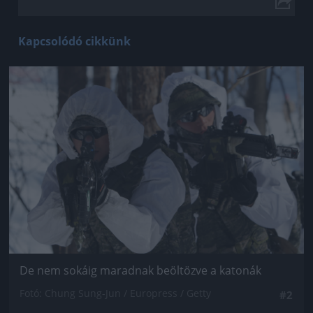
Kapcsolódó cikkünk
Jön még kép!
De nem sokáig maradnak beöltözve a katonák
Fotó: Chung Sung-Jun / Europress / Getty
#2