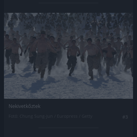
Jön még kép!
Nekivetkőztek
Fotó: Chung Sung-Jun / Europress / Getty
#3