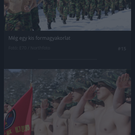
Még egy kis formagyakorlat
Fotó: E70 / Northfoto
#15
Jön még kép!