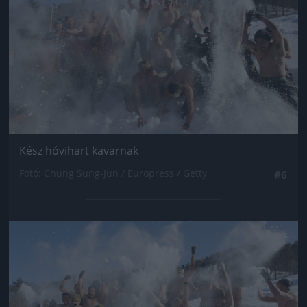
Kész hóvihart kavarnak
Fotó: Chung Sung-Jun / Europress / Getty
#6
Jön még kép!