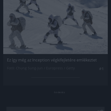
Ez így még az Inception végkifejletére emlékeztet
Fotó: Chung Sung-Jun / Europress / Getty
#1