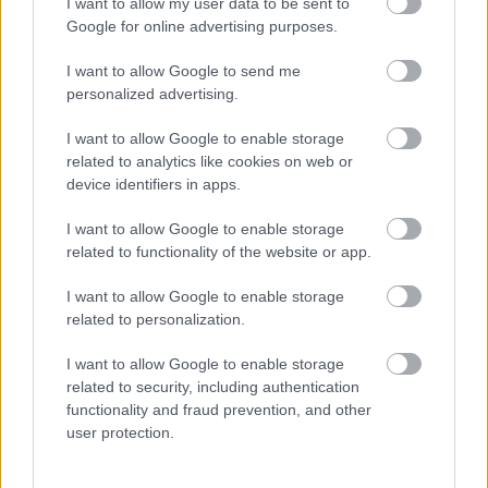
I want to allow my user data to be sent to
Google for online advertising purposes.
Néha a kutyák is megkergülnek a hótól
I want to allow Google to send me
Fotó: Chung Sung-Jun / Europress / Getty
#10
personalized advertising.
I want to allow Google to enable storage
related to analytics like cookies on web or
Jön még kép!
device identifiers in apps.
I want to allow Google to enable storage
related to functionality of the website or app.
I want to allow Google to enable storage
related to personalization.
I want to allow Google to enable storage
related to security, including authentication
functionality and fraud prevention, and other
user protection.
Extázis