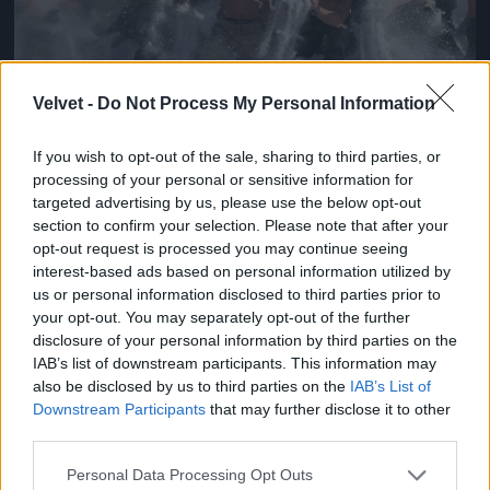
Velvet -
Do Not Process My Personal Information
Porhó van, ha jól látjuk
If you wish to opt-out of the sale, sharing to third parties, or
Fotó: Chung Sung-Jun / Europress / Getty
#8
processing of your personal or sensitive information for
targeted advertising by us, please use the below opt-out
section to confirm your selection. Please note that after your
opt-out request is processed you may continue seeing
interest-based ads based on personal information utilized by
Jön még kép!
us or personal information disclosed to third parties prior to
your opt-out. You may separately opt-out of the further
disclosure of your personal information by third parties on the
IAB’s list of downstream participants. This information may
also be disclosed by us to third parties on the
IAB’s List of
Downstream Participants
that may further disclose it to other
third parties.
Please note that this website/app uses one or more Google
Personal Data Processing Opt Outs