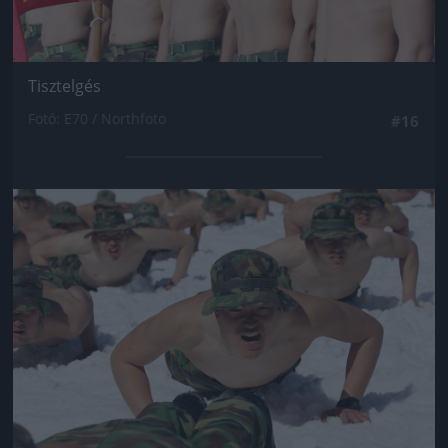
Tisztelgés
Fotó: E70 / Northfoto
#16
Jön még kép!