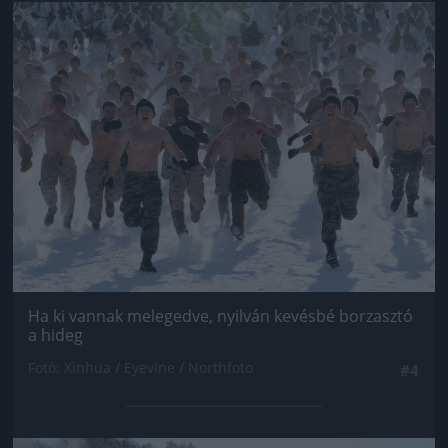
Jön még kép!
Ha ki vannak melegedve, nyilván kevésbé borzasztó
a hideg
Fotó: Xinhua / Eyevine / Northfoto
#4