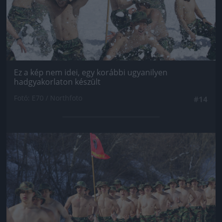
Ez a kép nem idei, egy korábbi ugyanilyen
hadgyakorlaton készült
Fotó: E70 / Northfoto
#14
Jön még kép!