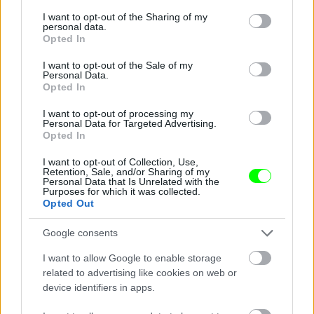
services and may gather and store information including but
not limited to your visit or usage behaviour. You may click to
I want to opt-out of the Sharing of my
personal data.
grant or deny consent to Google and its third-party tags to
Opted In
use your data for below specified purposes in below Google
Nem bírnak magukkal
consent section.
I want to opt-out of the Sale of my
Personal Data.
Fotó: Chung Sung-Jun / Europress / Getty
#9
Opted In
I want to opt-out of processing my
Personal Data for Targeted Advertising.
Opted In
Jön még kép!
I want to opt-out of Collection, Use,
Retention, Sale, and/or Sharing of my
Personal Data that Is Unrelated with the
Purposes for which it was collected.
Opted Out
Google consents
I want to allow Google to enable storage
related to advertising like cookies on web or
device identifiers in apps.