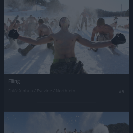
Jön még kép!
Fíling
Fotó: Xinhua / Eyevine / Northfoto
#5
Jön még kép!