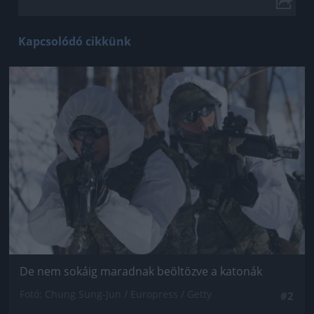
Kapcsolódó cikkünk
Jön még kép!
De nem sokáig maradnak beöltözve a katonák
Fotó: Chung Sung-Jun / Europress / Getty
#2