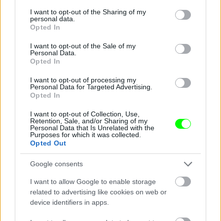
services and may gather and store information including but
not limited to your visit or usage behaviour. You may click to
I want to opt-out of the Sharing of my
personal data.
grant or deny consent to Google and its third-party tags to
Opted In
use your data for below specified purposes in below Google
Nem bírnak magukkal
consent section.
I want to opt-out of the Sale of my
Personal Data.
Fotó: Chung Sung-Jun / Europress / Getty
#9
Opted In
I want to opt-out of processing my
Personal Data for Targeted Advertising.
Opted In
Jön még kép!
I want to opt-out of Collection, Use,
Retention, Sale, and/or Sharing of my
Personal Data that Is Unrelated with the
Purposes for which it was collected.
Opted Out
Google consents
I want to allow Google to enable storage
related to advertising like cookies on web or
device identifiers in apps.