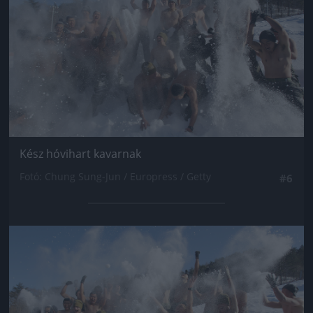
Kész hóvihart kavarnak
Fotó: Chung Sung-Jun / Europress / Getty
#6
Jön még kép!