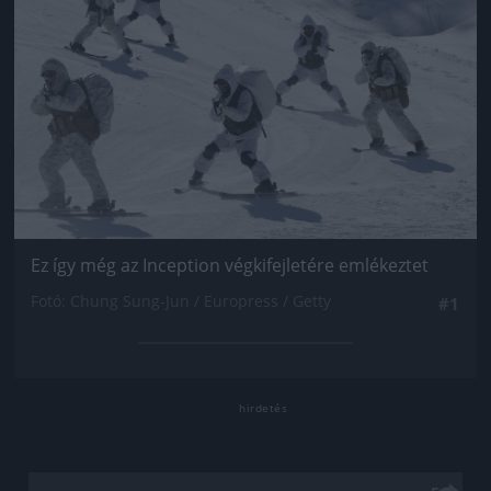
Ez így még az Inception végkifejletére emlékeztet
Fotó: Chung Sung-Jun / Europress / Getty
#1