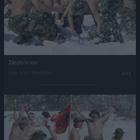
Zászló is van
Fotó: E70 / Northfoto
#13
Jön még kép!