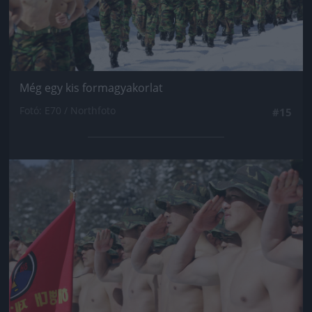
Még egy kis formagyakorlat
Fotó: E70 / Northfoto
#15
Jön még kép!