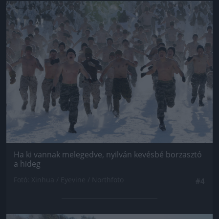
Jön még kép!
Ha ki vannak melegedve, nyilván kevésbé borzasztó
a hideg
Fotó: Xinhua / Eyevine / Northfoto
#4