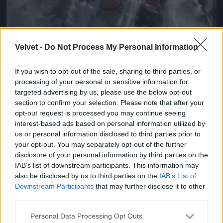
Velvet -
Do Not Process My Personal Information
Porhó van, ha jól látjuk
If you wish to opt-out of the sale, sharing to third parties, or
Fotó: Chung Sung-Jun / Europress / Getty
#8
processing of your personal or sensitive information for
targeted advertising by us, please use the below opt-out
section to confirm your selection. Please note that after your
opt-out request is processed you may continue seeing
interest-based ads based on personal information utilized by
Jön még kép!
us or personal information disclosed to third parties prior to
your opt-out. You may separately opt-out of the further
disclosure of your personal information by third parties on the
IAB’s list of downstream participants. This information may
also be disclosed by us to third parties on the
IAB’s List of
Downstream Participants
that may further disclose it to other
third parties.
Please note that this website/app uses one or more Google
Personal Data Processing Opt Outs