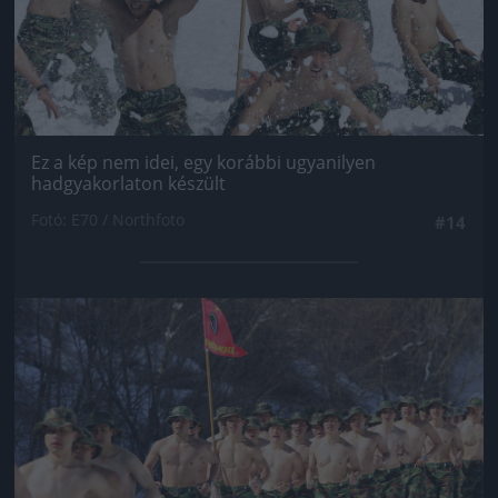
Ez a kép nem idei, egy korábbi ugyanilyen
hadgyakorlaton készült
Fotó: E70 / Northfoto
#14
Jön még kép!