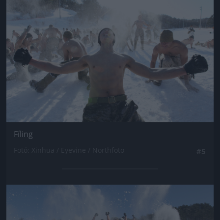
Jön még kép!
Fíling
Fotó: Xinhua / Eyevine / Northfoto
#5
Jön még kép!