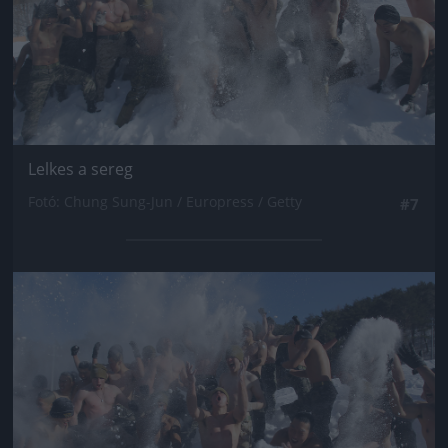
Lelkes a sereg
Fotó: Chung Sung-Jun / Europress / Getty
#7
Jön még kép!