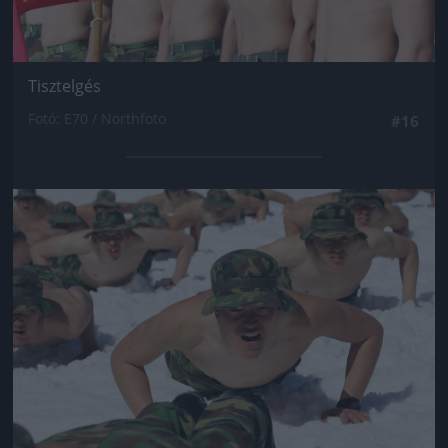
Tisztelgés
Fotó: E70 / Northfoto
#16
Jön még kép!