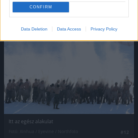
CONFIRM
Fotó: Chung Sung-Jun / Europress / Getty
#11
Data Deletion
Data Access
Privacy Policy
Jön még kép!
Itt az egész alakulat
Fotó: Xinhua / Eyevine / Northfoto
#12