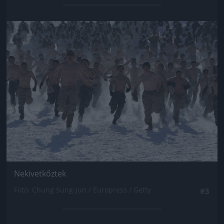
Jön még kép!
Nekivetkőztek
Fotó: Chung Sung-Jun / Europress / Getty
#3