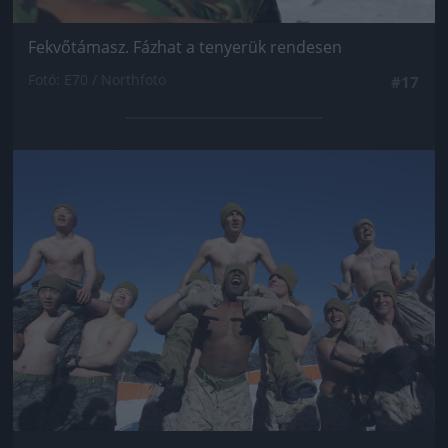
Fekvőtámasz. Fázhat a tenyerük rendesen
Fotó: E70 / Northfoto
#17
Jön még kép!