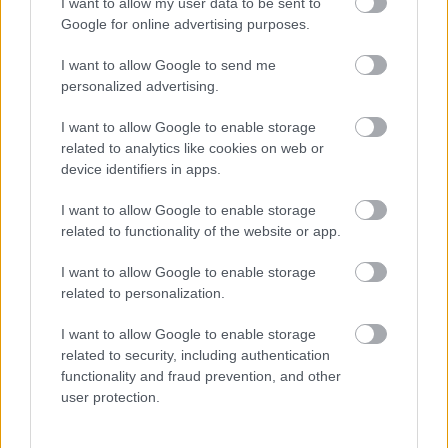
I want to allow my user data to be sent to
Google for online advertising purposes.
Néha a kutyák is megkergülnek a hótól
I want to allow Google to send me
Fotó: Chung Sung-Jun / Europress / Getty
#10
personalized advertising.
I want to allow Google to enable storage
related to analytics like cookies on web or
Jön még kép!
device identifiers in apps.
I want to allow Google to enable storage
related to functionality of the website or app.
I want to allow Google to enable storage
related to personalization.
I want to allow Google to enable storage
related to security, including authentication
functionality and fraud prevention, and other
user protection.
Extázis