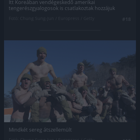
Itt Koreában vendégeskedő amerikai
tengerészgyalogosok is csatlakoztak hozzájuk
Fotó: Chung Sung-Jun / Europress / Getty
#18
Jön még kép!
Mindkét sereg átszellemült
Fotó: Chung Sung-Jun / Europress / Getty