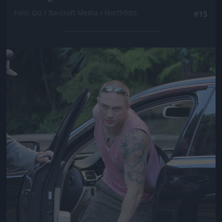
Fotó: Gsi / Barcroft Media / Northfoto
#15
Jön még kép!