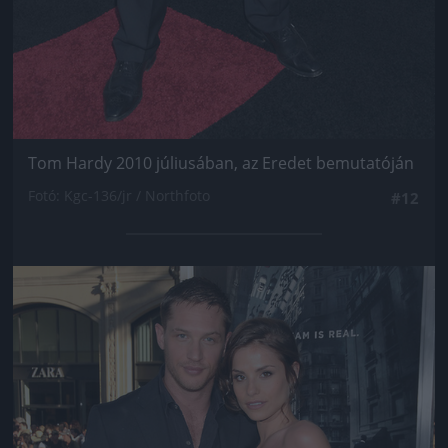
Tom Hardy 2010 júliusában, az Eredet bemutatóján
Fotó: Kgc-136/jr / Northfoto
#12
Jön még kép!