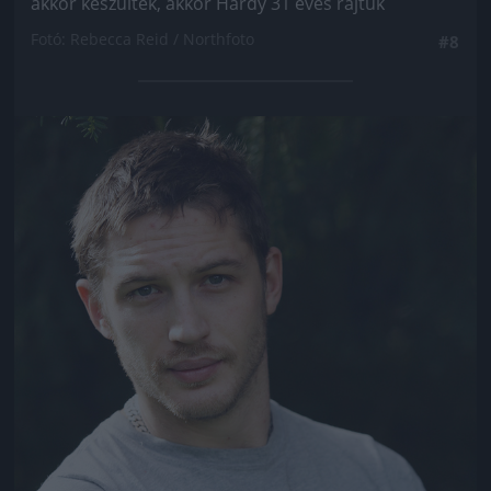
akkor készültek, akkor Hardy 31 éves rajtuk
Fotó: Rebecca Reid / Northfoto
#8
Jön még kép!