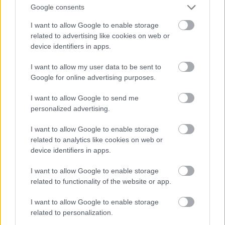
Google consents
I want to allow Google to enable storage
related to advertising like cookies on web or
device identifiers in apps.
I want to allow my user data to be sent to
Google for online advertising purposes.
I want to allow Google to send me
Az első 11 fotó egy olyan sorozatból származik,
personalized advertising.
amelynek képein 2009-es dátum van, ha tényleg
akkor készültek, akkor Hardy 31 éves rajtuk
I want to allow Google to enable storage
related to analytics like cookies on web or
Fotó: Rebecca Reid / Northfoto
#10
device identifiers in apps.
I want to allow Google to enable storage
related to functionality of the website or app.
Jön még kép!
I want to allow Google to enable storage
related to personalization.