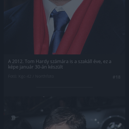
A 2012. Tom Hardy számára is a szakáll éve, ez a
képe január 30-án készült
Fotó: Kgc-42 / Northfoto
#18
Jön még kép!