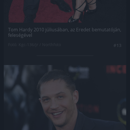
Tom Hardy 2010 júliusában, az Eredet bemutatóján,
feleségével
Fotó: Kgc-136/jr / Northfoto
#13
Jön még kép!