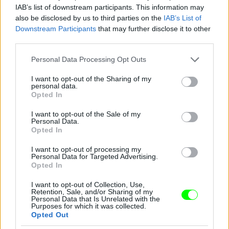
IAB’s list of downstream participants. This information may
Jön még kép!
also be disclosed by us to third parties on the
IAB’s List of
Downstream Participants
that may further disclose it to other
third parties.
Please note that this website/app uses one or more Google
Personal Data Processing Opt Outs
services and may gather and store information including but
not limited to your visit or usage behaviour. You may click to
I want to opt-out of the Sharing of my
personal data.
grant or deny consent to Google and its third-party tags to
Opted In
use your data for below specified purposes in below Google
consent section.
I want to opt-out of the Sale of my
Personal Data.
Opted In
I want to opt-out of processing my
Personal Data for Targeted Advertising.
Opted In
I want to opt-out of Collection, Use,
Retention, Sale, and/or Sharing of my
Personal Data that Is Unrelated with the
Purposes for which it was collected.
Opted Out