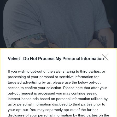
Velvet -
Do Not Process My Personal Information
If you wish to opt-out of the sale, sharing to third parties, or
processing of your personal or sensitive information for
Az első 11 fotó egy olyan sorozatból származik,
targeted advertising by us, please use the below opt-out
amelynek képein 2009-es dátum van, ha tényleg
section to confirm your selection. Please note that after your
akkor készültek, akkor Hardy 31 éves rajtuk
opt-out request is processed you may continue seeing
interest-based ads based on personal information utilized by
Fotó: Rebecca Reid / Northfoto
#9
us or personal information disclosed to third parties prior to
your opt-out. You may separately opt-out of the further
disclosure of your personal information by third parties on the