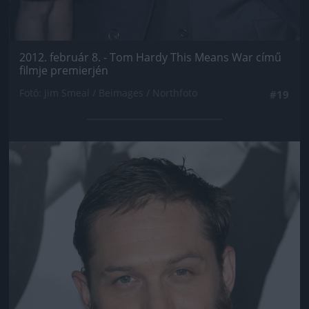
2012. február 8. - Tom Hardy This Means War című
filmje premierjén
Fotó: Jim Smeal / Beimages / Northfoto
#19
Jön még kép!