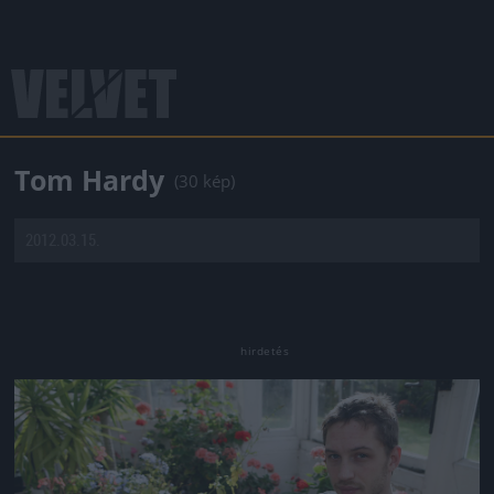
Tom Hardy
(30 kép)
2012.03.15.
Jön még kép!