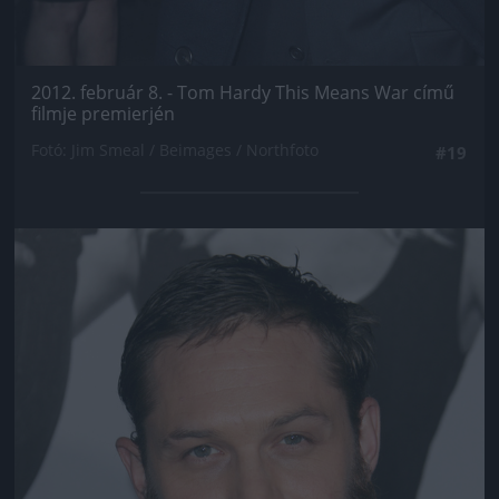
2012. február 8. - Tom Hardy This Means War című
filmje premierjén
Fotó: Jim Smeal / Beimages / Northfoto
#19
Jön még kép!