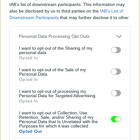
IAB’s list of downstream participants. This information may
Jön még kép!
also be disclosed by us to third parties on the
IAB’s List of
Downstream Participants
that may further disclose it to other
third parties.
Please note that this website/app uses one or more Google
Personal Data Processing Opt Outs
services and may gather and store information including but
not limited to your visit or usage behaviour. You may click to
I want to opt-out of the Sharing of my
personal data.
grant or deny consent to Google and its third-party tags to
Opted In
use your data for below specified purposes in below Google
consent section.
I want to opt-out of the Sale of my
Personal Data.
Opted In
I want to opt-out of processing my
Personal Data for Targeted Advertising.
Opted In
I want to opt-out of Collection, Use,
Retention, Sale, and/or Sharing of my
Personal Data that Is Unrelated with the
Purposes for which it was collected.
Opted Out