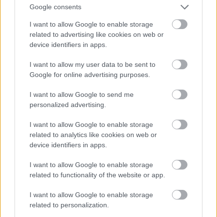
Google consents
I want to allow Google to enable storage
related to advertising like cookies on web or
device identifiers in apps.
I want to allow my user data to be sent to
Google for online advertising purposes.
I want to allow Google to send me
Az első 11 fotó egy olyan sorozatból származik,
personalized advertising.
amelynek képein 2009-es dátum van, ha tényleg
akkor készültek, akkor Hardy 31 éves rajtuk
I want to allow Google to enable storage
related to analytics like cookies on web or
Fotó: Rebecca Reid / Northfoto
#10
device identifiers in apps.
I want to allow Google to enable storage
related to functionality of the website or app.
Jön még kép!
I want to allow Google to enable storage
related to personalization.