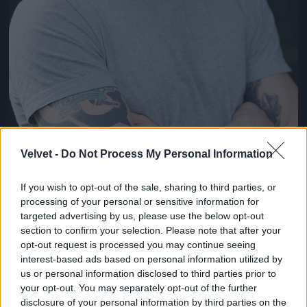
Velvet -
Do Not Process My Personal Information
If you wish to opt-out of the sale, sharing to third parties, or
processing of your personal or sensitive information for
Az első 11 fotó egy olyan sorozatból származik,
targeted advertising by us, please use the below opt-out
amelynek képein 2009-es dátum van, ha tényleg
section to confirm your selection. Please note that after your
akkor készültek, akkor Hardy 31 éves rajtuk
opt-out request is processed you may continue seeing
interest-based ads based on personal information utilized by
Fotó: Rebecca Reid / Northfoto
#9
us or personal information disclosed to third parties prior to
your opt-out. You may separately opt-out of the further
disclosure of your personal information by third parties on the