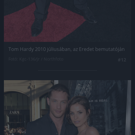
Tom Hardy 2010 júliusában, az Eredet bemutatóján
Fotó: Kgc-136/jr / Northfoto
#12
Jön még kép!