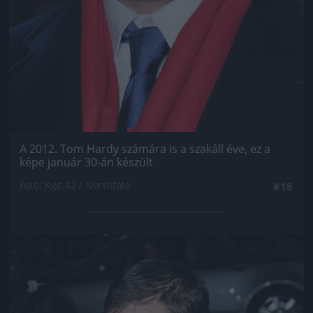
A 2012. Tom Hardy számára is a szakáll éve, ez a
képe január 30-án készült
Fotó: Kgc-42 / Northfoto
#18
Jön még kép!