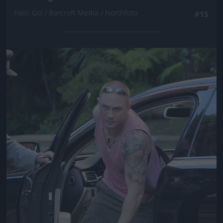
Fotó: Gsi / Barcroft Media / Northfoto
#15
Jön még kép!