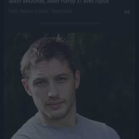
akkor készültek, akkor Hardy 31 éves rajtuk
Fotó: Rebecca Reid / Northfoto
#8
Jön még kép!