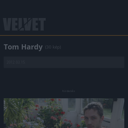
Tom Hardy
(30 kép)
2012.03.15.
Jön még kép!