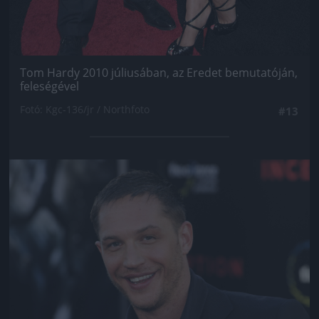
Tom Hardy 2010 júliusában, az Eredet bemutatóján,
feleségével
Fotó: Kgc-136/jr / Northfoto
#13
Jön még kép!