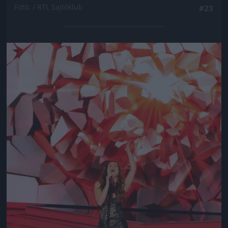
Fotó: / RTL Sajtóklub
#23
Jön még kép!