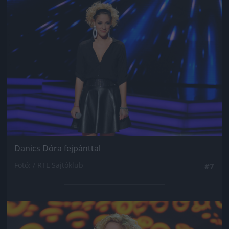
Jön még kép!
Danics Dóra fejpánttal
Fotó: / RTL Sajtóklub
#7
Jön még kép!