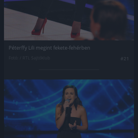
Péterffy Lili megint fekete-fehérben
Fotó: / RTL Sajtóklub
#21
Jön még kép!