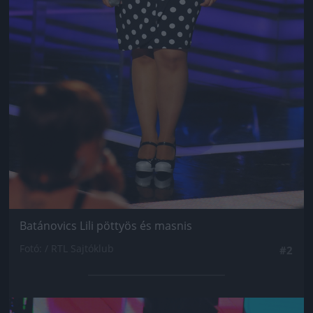
Batánovics Lili pöttyös és masnis
Fotó: / RTL Sajtóklub
#2