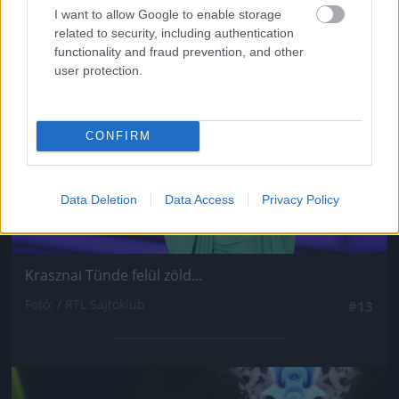
I want to allow Google to enable storage
Jön még kép!
related to security, including authentication
functionality and fraud prevention, and other
user protection.
CONFIRM
Data Deletion
Data Access
Privacy Policy
Krasznai Tünde felül zöld...
Fotó: / RTL Sajtóklub
#13
Jön még kép!