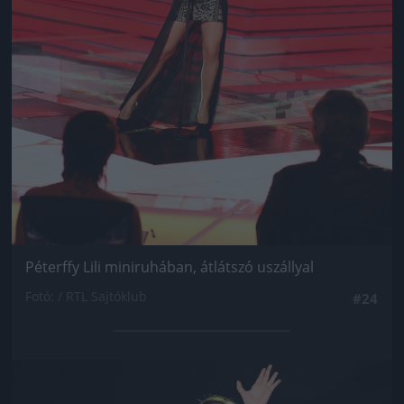
Péterffy Lili miniruhában, átlátszó uszállyal
Fotó: / RTL Sajtóklub
#24
Jön még kép!