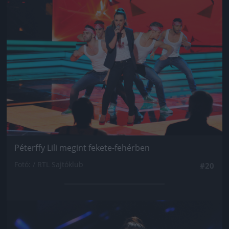
Jön még kép!
Péterffy Lili megint fekete-fehérben
Fotó: / RTL Sajtóklub
#20
Jön még kép!