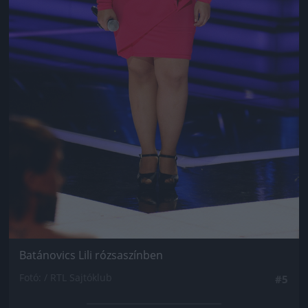
Batánovics Lili rózsaszínben
Fotó: / RTL Sajtóklub
#5