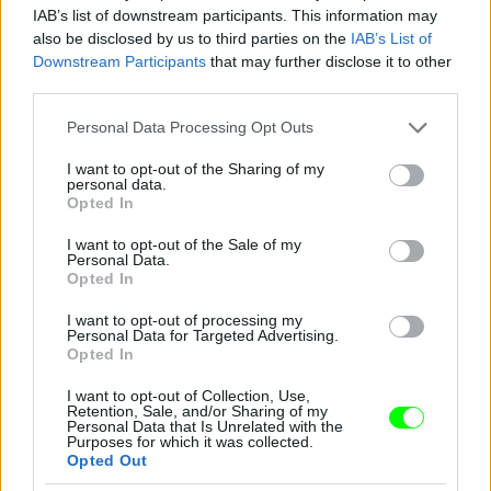
IAB’s list of downstream participants. This information may
also be disclosed by us to third parties on the
IAB’s List of
Downstream Participants
that may further disclose it to other
third parties.
Please note that this website/app uses one or more Google
Personal Data Processing Opt Outs
services and may gather and store information including but
not limited to your visit or usage behaviour. You may click to
I want to opt-out of the Sharing of my
personal data.
grant or deny consent to Google and its third-party tags to
Opted In
use your data for below specified purposes in below Google
consent section.
I want to opt-out of the Sale of my
Personal Data.
Opted In
I want to opt-out of processing my
Personal Data for Targeted Advertising.
Opted In
I want to opt-out of Collection, Use,
Retention, Sale, and/or Sharing of my
Danics Danics Dóra átlátszó aljú ruhában
Personal Data that Is Unrelated with the
Purposes for which it was collected.
Opted Out
Fotó: / RTL Sajtóklub
#11