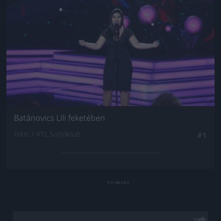
Batánovics Lili feketében
Fotó: / RTL Sajtóklub
#1