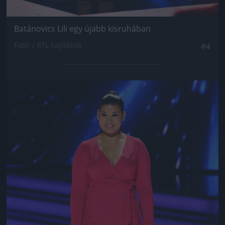
Batánovics Lili egy újabb kisruhában
Fotó: / RTL Sajtóklub
#4
Jön még kép!