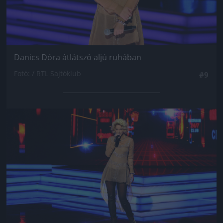
Danics Dóra átlátszó aljú ruhában
Fotó: / RTL Sajtóklub
#9
Jön még kép!