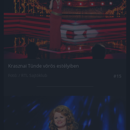
Krasznai Tünde vörös estélyiben
Fotó: / RTL Sajtóklub
#15
Jön még kép!