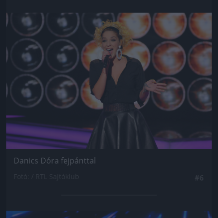
Jön még kép!
Danics Dóra fejpánttal
Fotó: / RTL Sajtóklub
#6