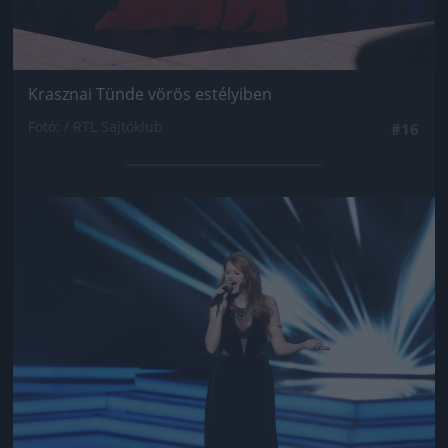
Krasznai Tünde vörös estélyiben
Fotó: / RTL Sajtóklub
#16
Jön még kép!