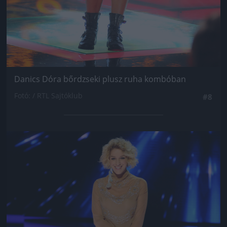
Danics Dóra bőrdzseki plusz ruha kombóban
Fotó: / RTL Sajtóklub
#8
Jön még kép!