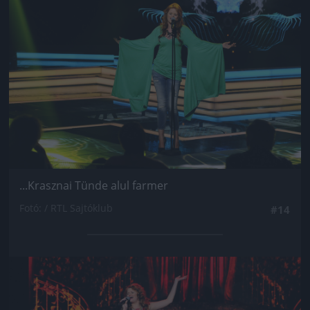
...Krasznai Tünde alul farmer
Fotó: / RTL Sajtóklub
#14
Jön még kép!