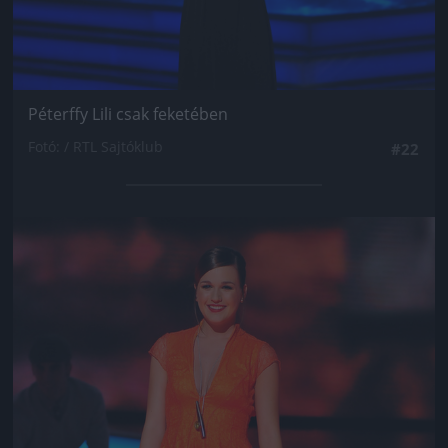
Péterffy Lili csak feketében
Fotó: / RTL Sajtóklub
#22
Jön még kép!