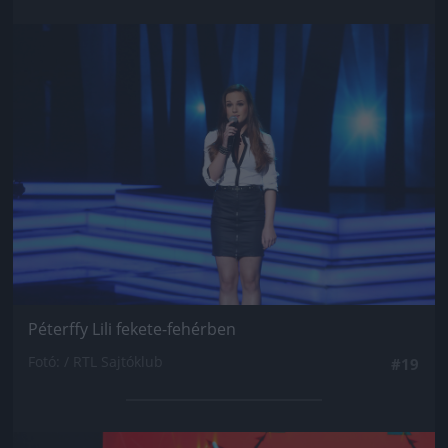
Jön még kép!
Péterffy Lili fekete-fehérben
Fotó: / RTL Sajtóklub
#19