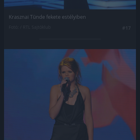
Krasznai Tünde fekete estélyiben
Fotó: / RTL Sajtóklub
#17
Jön még kép!