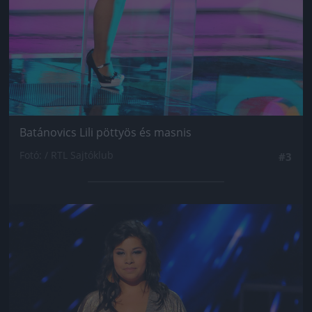
Batánovics Lili pöttyös és masnis
Fotó: / RTL Sajtóklub
#3
Jön még kép!