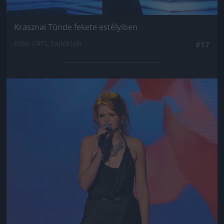
Krasznai Tünde fekete estélyiben
Fotó: / RTL Sajtóklub
#17
Jön még kép!