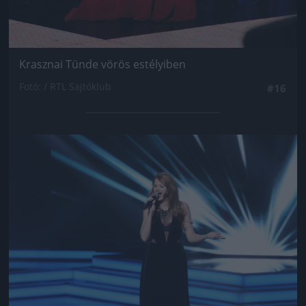
Krasznai Tünde vörös estélyiben
Fotó: / RTL Sajtóklub
#16
Jön még kép!