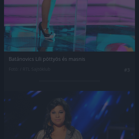
Batánovics Lili pöttyös és masnis
Fotó: / RTL Sajtóklub
#3
Jön még kép!