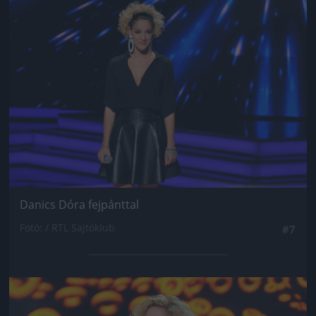
Jön még kép!
Danics Dóra fejpánttal
Fotó: / RTL Sajtóklub
#7
Jön még kép!