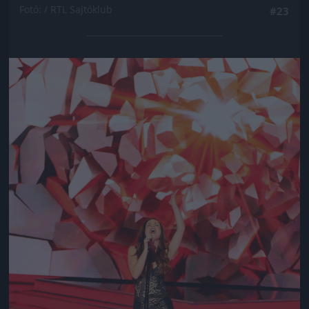
Fotó: / RTL Sajtóklub
#23
Jön még kép!