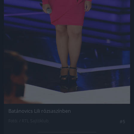
Batánovics Lili rózsaszínben
Fotó: / RTL Sajtóklub
#5