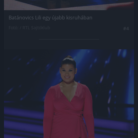
Batánovics Lili egy újabb kisruhában
Fotó: / RTL Sajtóklub
#4
Jön még kép!