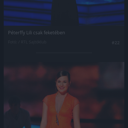
Péterffy Lili csak feketében
Fotó: / RTL Sajtóklub
#22
Jön még kép!