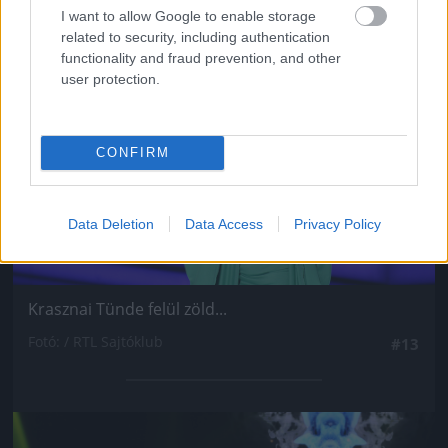
I want to allow Google to enable storage
Jön még kép!
related to security, including authentication
functionality and fraud prevention, and other
user protection.
CONFIRM
Data Deletion
Data Access
Privacy Policy
Krasznai Tünde felül zöld...
Fotó: / RTL Sajtóklub
#13
Jön még kép!