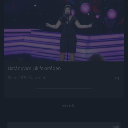
Batánovics Lili feketében
Fotó: / RTL Sajtóklub
#1