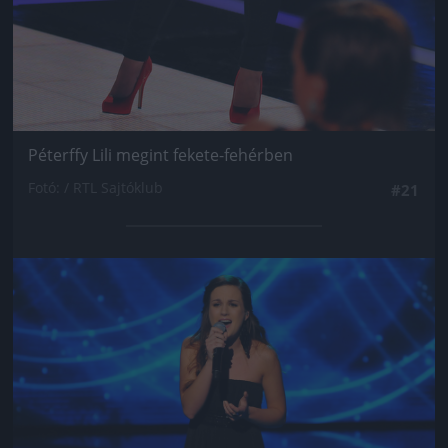
Péterffy Lili megint fekete-fehérben
Fotó: / RTL Sajtóklub
#21
Jön még kép!