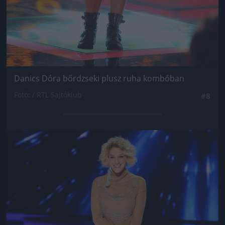
Danics Dóra bőrdzseki plusz ruha kombóban
Fotó: / RTL Sajtóklub
#8
Jön még kép!