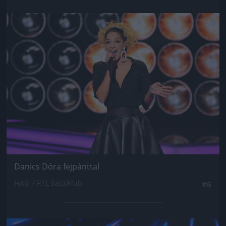
Jön még kép!
Danics Dóra fejpánttal
Fotó: / RTL Sajtóklub
#6