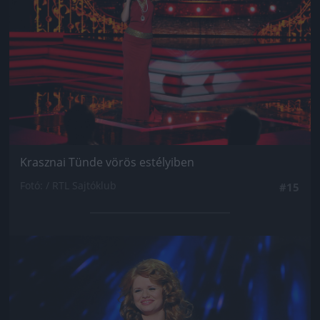
Krasznai Tünde vörös estélyiben
Fotó: / RTL Sajtóklub
#15
Jön még kép!