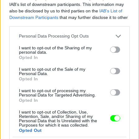
IAB’s list of downstream participants. This information may
also be disclosed by us to third parties on the
IAB’s List of
Downstream Participants
that may further disclose it to other
third parties.
Please note that this website/app uses one or more Google
Personal Data Processing Opt Outs
services and may gather and store information including but
not limited to your visit or usage behaviour. You may click to
I want to opt-out of the Sharing of my
personal data.
grant or deny consent to Google and its third-party tags to
Opted In
use your data for below specified purposes in below Google
consent section.
I want to opt-out of the Sale of my
Personal Data.
Opted In
I want to opt-out of processing my
Personal Data for Targeted Advertising.
Opted In
I want to opt-out of Collection, Use,
Retention, Sale, and/or Sharing of my
Danics Danics Dóra átlátszó aljú ruhában
Personal Data that Is Unrelated with the
Purposes for which it was collected.
Opted Out
Fotó: / RTL Sajtóklub
#11