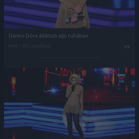
Danics Dóra átlátszó aljú ruhában
Fotó: / RTL Sajtóklub
#9
Jön még kép!