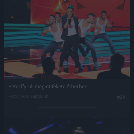
Jön még kép!
Péterffy Lili megint fekete-fehérben
Fotó: / RTL Sajtóklub
#20
Jön még kép!