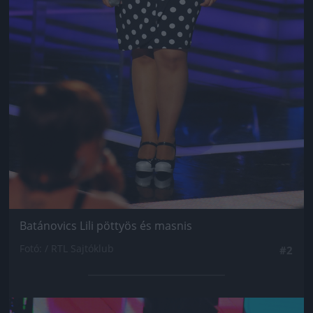
Batánovics Lili pöttyös és masnis
Fotó: / RTL Sajtóklub
#2