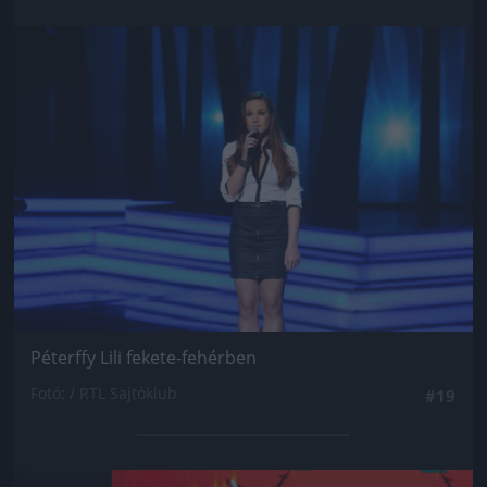
Jön még kép!
Péterffy Lili fekete-fehérben
Fotó: / RTL Sajtóklub
#19