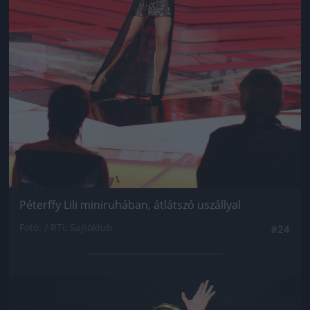
Péterffy Lili miniruhában, átlátszó uszállyal
Fotó: / RTL Sajtóklub
#24
Jön még kép!