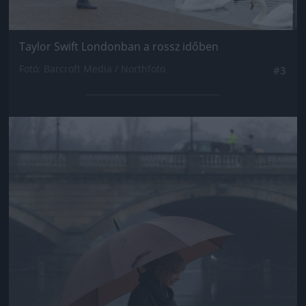
Taylor Swift Londonban a rossz időben
Fotó: Barcroft Media / Northfoto
#3
Jön még kép!