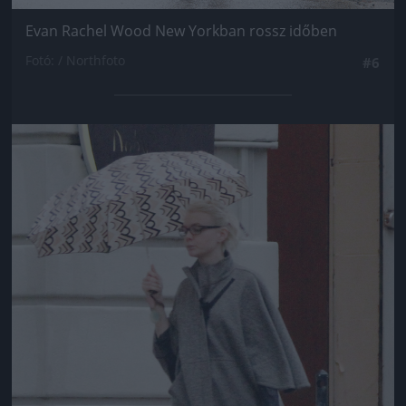
Evan Rachel Wood New Yorkban rossz időben
Fotó: / Northfoto
#6
Jön még kép!