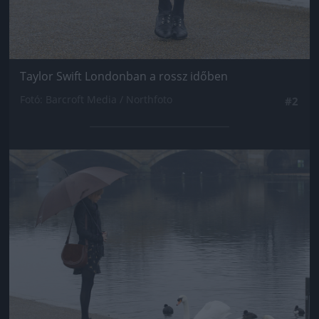
Taylor Swift Londonban a rossz időben
Fotó: Barcroft Media / Northfoto
#2
Jön még kép!