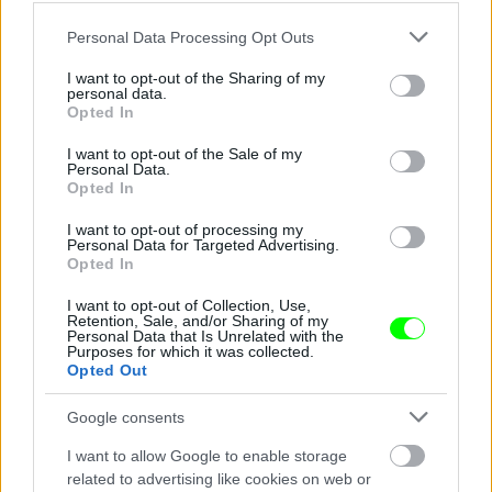
Halle Berry Los Angelesben rossz időben
Please note that this website/app uses one or more Google
Personal Data Processing Opt Outs
services and may gather and store information including but
Fotó: Madison Frederic / Northfoto
#9
not limited to your visit or usage behaviour. You may click to
I want to opt-out of the Sharing of my
personal data.
grant or deny consent to Google and its third-party tags to
Opted In
use your data for below specified purposes in below Google
consent section.
I want to opt-out of the Sale of my
Personal Data.
Jön még kép!
Opted In
I want to opt-out of processing my
Personal Data for Targeted Advertising.
Opted In
I want to opt-out of Collection, Use,
Retention, Sale, and/or Sharing of my
Personal Data that Is Unrelated with the
Purposes for which it was collected.
Opted Out
Google consents
I want to allow Google to enable storage
related to advertising like cookies on web or