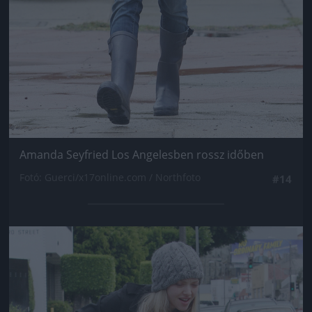
Amanda Seyfried Los Angelesben rossz időben
Fotó: Guerci/x17online.com / Northfoto
#14
Jön még kép!