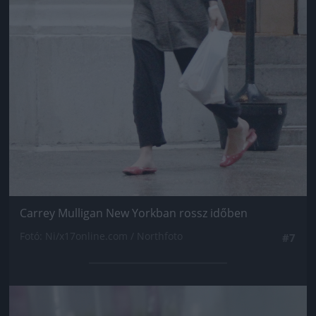
Carrey Mulligan New Yorkban rossz időben
Fotó: Ni/x17online.com / Northfoto
#7
Jön még kép!