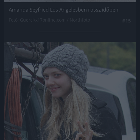
Amanda Seyfried Los Angelesben rossz időben
Fotó: Guerci/x17online.com / Northfoto
#15
Jön még kép!