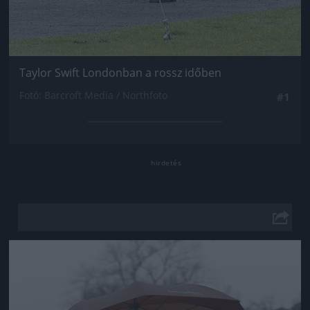
Taylor Swift Londonban a rossz időben
Fotó: Barcroft Media / Northfoto
#1
Jön még kép!