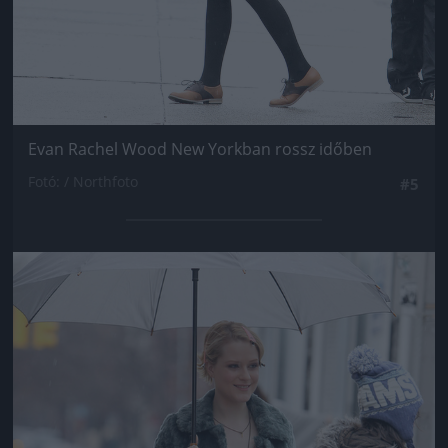
Evan Rachel Wood New Yorkban rossz időben
Fotó: / Northfoto
#5
Jön még kép!