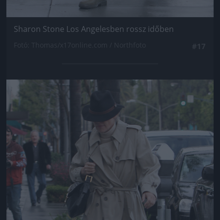
Sharon Stone Los Angelesben rossz időben
Fotó: Thomas/x17online.com / Northfoto
#17
Jön még kép!