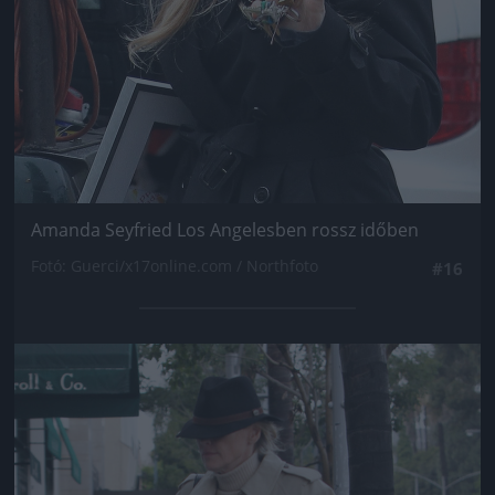
Amanda Seyfried Los Angelesben rossz időben
Fotó: Guerci/x17online.com / Northfoto
#16
Jön még kép!