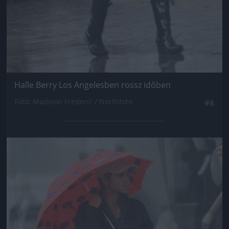
Halle Berry Los Angelesben rossz időben
Fotó: Madison Frederic / Northfoto
#8
Jön még kép!