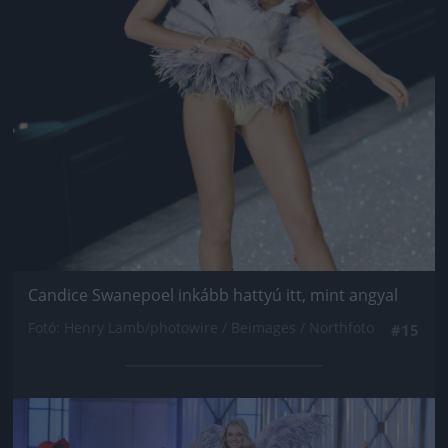
Candice Swanepoel inkább hattyú itt, mint angyal
Fotó: Henry Lamb/photowire / Beimages / Northfoto
#15
Jön még kép!