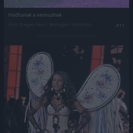
Hódítanak a neonszínek
Fotó: Gregory Pace / Beimages / Northfoto
#11
Jön még kép!