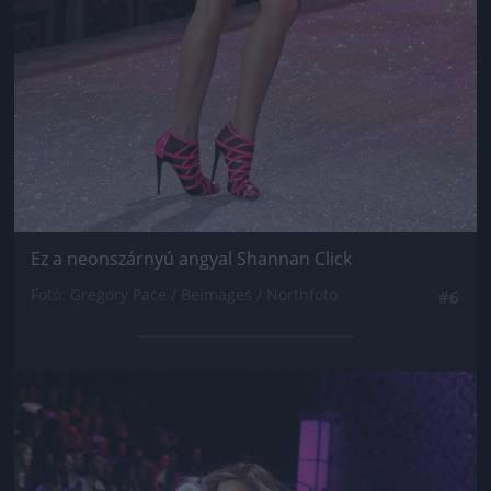
Ez a neonszárnyú angyal Shannan Click
Fotó: Gregory Pace / Beimages / Northfoto
#6
Jön még kép!