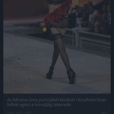
Az Adriana Lima puncijából kiinduló rózsafodorfüzér
felfelé egész a hónaljáig tekeredik
Fotó: AFP / AFP
#3