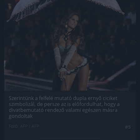
Szerintünk a felfelé mutató dupla ernyő ciciket
szimbolizál, de persze az is előfordulhat, hogy a
divatbemutató rendező valami egészen másra
gondoltak
Fotó: AFP / AFP
#5