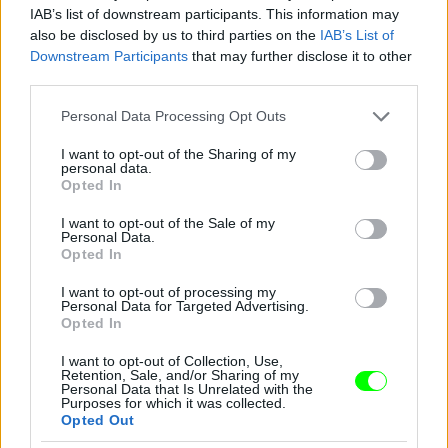
IAB’s list of downstream participants. This information may
also be disclosed by us to third parties on the
IAB’s List of
Downstream Participants
that may further disclose it to other
third parties.
Please note that this website/app uses one or more Google
Personal Data Processing Opt Outs
services and may gather and store information including but
not limited to your visit or usage behaviour. You may click to
I want to opt-out of the Sharing of my
personal data.
grant or deny consent to Google and its third-party tags to
Opted In
use your data for below specified purposes in below Google
consent section.
I want to opt-out of the Sale of my
Personal Data.
Opted In
I want to opt-out of processing my
Ez a csillogó izé mindenesetre meglepően sokat
Personal Data for Targeted Advertising.
takar a fenekéből
Opted In
Fotó: Gregory Pace / Beimages / Northfoto
#9
I want to opt-out of Collection, Use,
Retention, Sale, and/or Sharing of my
Personal Data that Is Unrelated with the
Purposes for which it was collected.
Opted Out