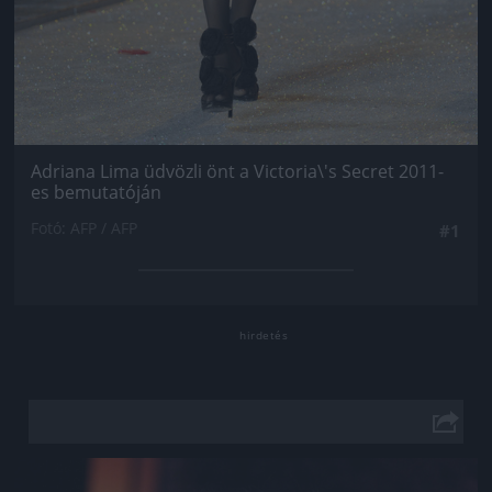
Adriana Lima üdvözli önt a Victoria\'s Secret 2011-
es bemutatóján
Fotó: AFP / AFP
#1
Jön még kép!