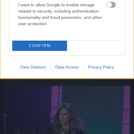
I want to allow Google to enable storage
related to security, including authentication
functionality and fraud prevention, and other
user protection.
CONFIRM
Az ő neve Chanel Iman
Fotó: Gregory Pace / Beimages / Northfoto
#10
Data Deletion
Data Access
Privacy Policy
Jön még kép!