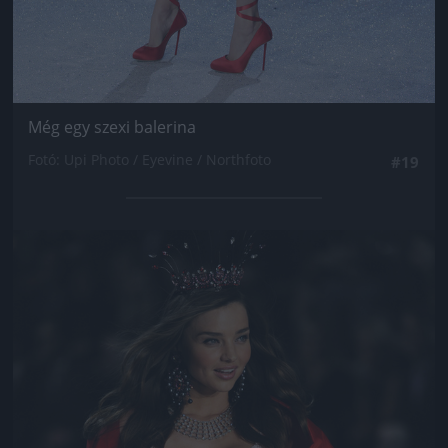
Még egy szexi balerina
Fotó: Upi Photo / Eyevine / Northfoto
#19
Jön még kép!