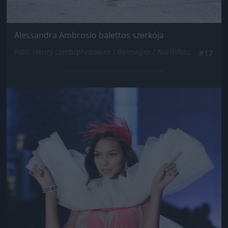
Alessandra Ambrosio balettos szerkója
Fotó: Henry Lamb/photowire / Beimages / Northfoto
#17
Jön még kép!