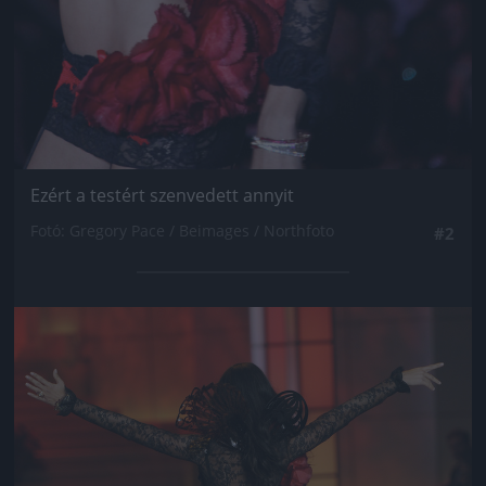
Ezért a testért szenvedett annyit
Fotó: Gregory Pace / Beimages / Northfoto
#2
Jön még kép!