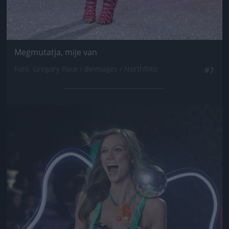
Megmutatja, mije van
Fotó: Gregory Pace / Beimages / Northfoto
#7
Jön még kép!