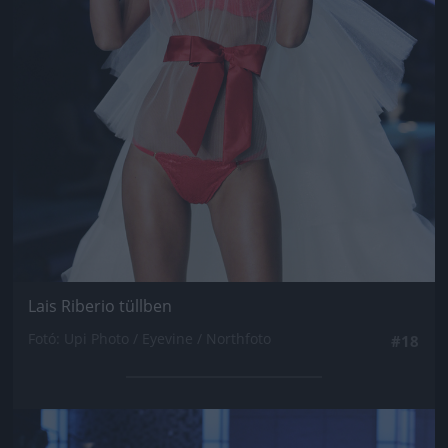
Lais Riberio tüllben
Fotó: Upi Photo / Eyevine / Northfoto
#18
Jön még kép!