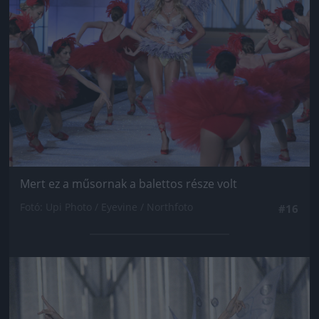
Mert ez a műsornak a balettos része volt
Fotó: Upi Photo / Eyevine / Northfoto
#16
Jön még kép!