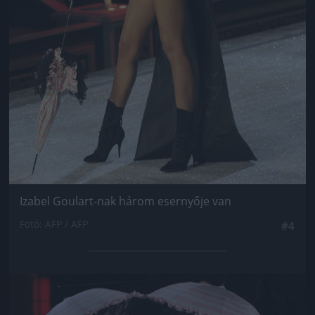
Izabel Goulart-nak három esernyője van
Fotó: AFP / AFP
#4
Jön még kép!