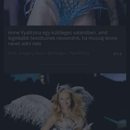
Anne Vyalitsina egy külöleges valamiben, amit
leginkább testdísznek neveznénk, ha muszáj lenne
nevet adni neki
Fotó: Gregory Pace / Beimages / Northfoto
#14
Jön még kép!