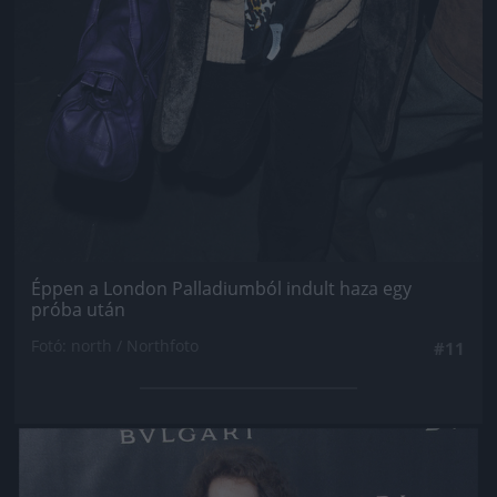
Éppen a London Palladiumból indult haza egy
próba után
Fotó: north / Northfoto
#11
Jön még kép!