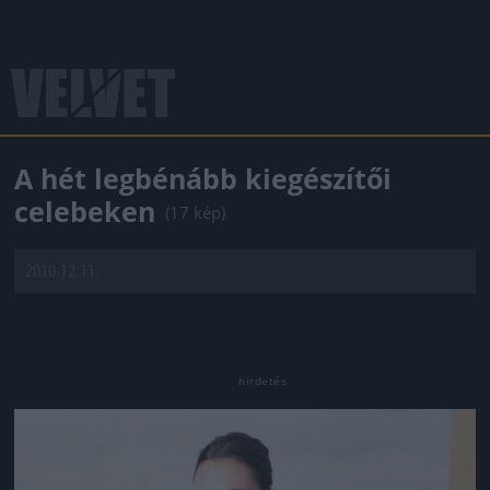
A hét legbénább kiegészítői
celebeken
(17 kép)
2010.12.11.
Jön még kép!