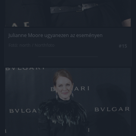
Julianne Moore ugyanezen az eseményen
Fotó: north / Northfoto
#15
Jön még kép!