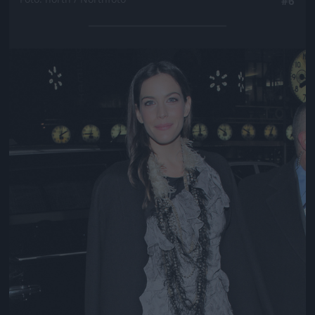
#6
Jön még kép!