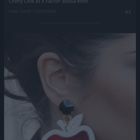
Chery Cole az X Factor adása előtt
Fotó: north / Northfoto
#3
Jön még kép!