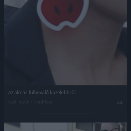
Az almás fülbevaló közelebbről
Fotó: north / Northfoto
#4