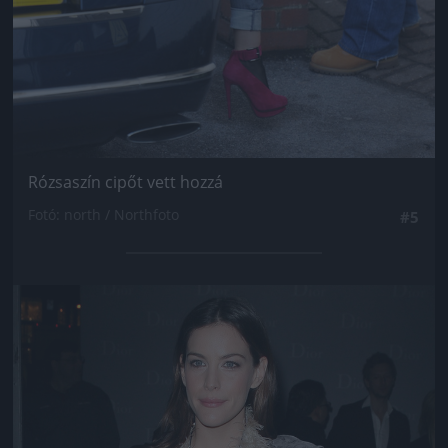
Rózsaszín cipőt vett hozzá
Fotó: north / Northfoto
#5
Jön még kép!