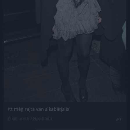
Itt még rajta van a kabátja is
Fotó: north / Northfoto
#7