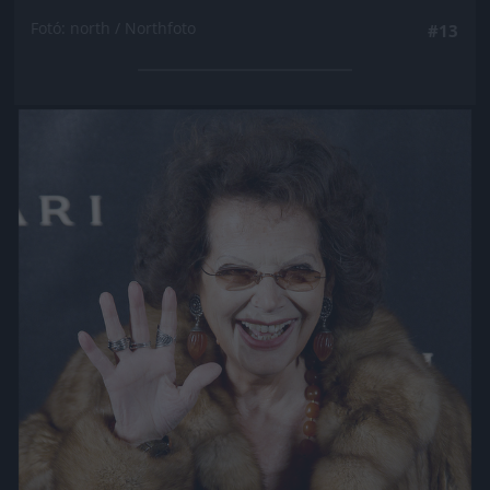
Fotó: north / Northfoto
#13
Jön még kép!