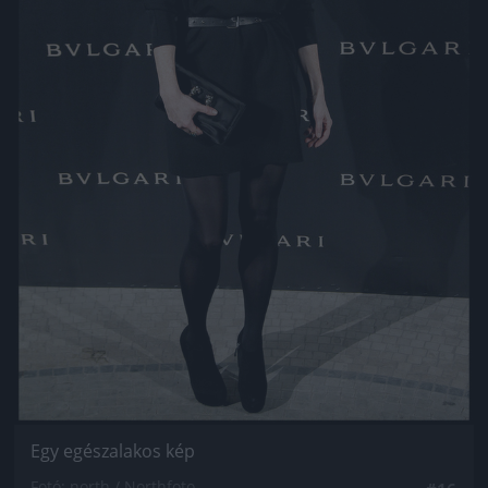
Egy egészalakos kép
Fotó: north / Northfoto