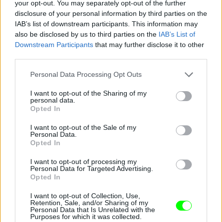
your opt-out. You may separately opt-out of the further
disclosure of your personal information by third parties on the
IAB’s list of downstream participants. This information may
also be disclosed by us to third parties on the
IAB’s List of
Downstream Participants
that may further disclose it to other
third parties.
Please note that this website/app uses one or more Google
Personal Data Processing Opt Outs
services and may gather and store information including but
not limited to your visit or usage behaviour. You may click to
I want to opt-out of the Sharing of my
personal data.
grant or deny consent to Google and its third-party tags to
Opted In
use your data for below specified purposes in below Google
consent section.
I want to opt-out of the Sale of my
Personal Data.
Opted In
Az esemény egyébként a Dior New York-i butikjának
újramegnyitója volt
I want to opt-out of processing my
Personal Data for Targeted Advertising.
Fotó: north / Northfoto
#8
Opted In
I want to opt-out of Collection, Use,
Retention, Sale, and/or Sharing of my
Personal Data that Is Unrelated with the
Purposes for which it was collected.