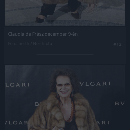
Claudia de Frász december 9-én
Fotó: north / Northfoto
#12
Jön még kép!