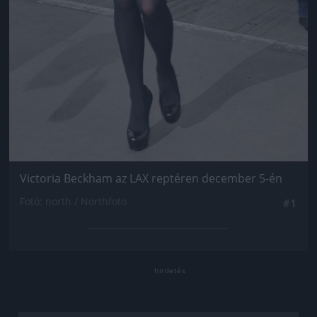
Victoria Beckham az LAX reptéren december 5-én
Fotó: north / Northfoto
#1