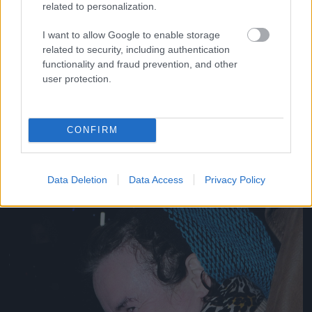
related to personalization.
I want to allow Google to enable storage
related to security, including authentication
functionality and fraud prevention, and other
Tyler egyébként Diort viselt a Diornál
user protection.
Fotó: north / Northfoto
#9
CONFIRM
Jön még kép!
Data Deletion
Data Access
Privacy Policy