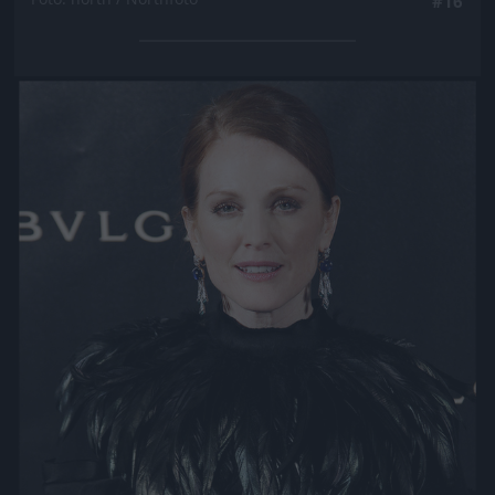
#16
Jön még kép!