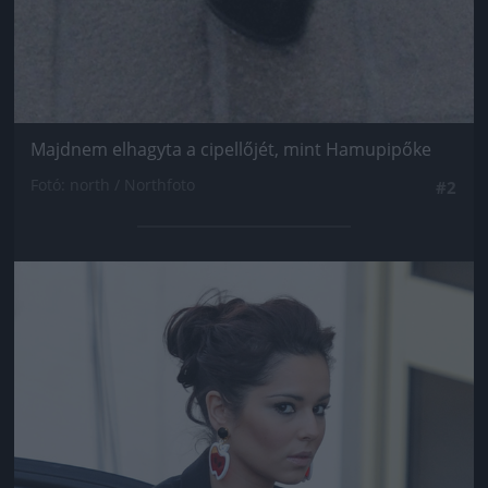
Majdnem elhagyta a cipellőjét, mint Hamupipőke
Fotó: north / Northfoto
#2
Jön még kép!