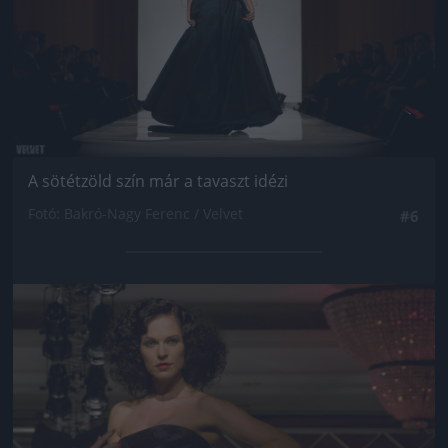
A sötétzöld szín már a tavaszt idézi
Fotó: Bakró-Nagy Ferenc / Velvet
#6
Jön még kép!