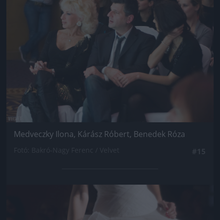
Medveczky Ilona, Kárász Róbert, Benedek Róza
Fotó: Bakró-Nagy Ferenc / Velvet
#15
Jön még kép!