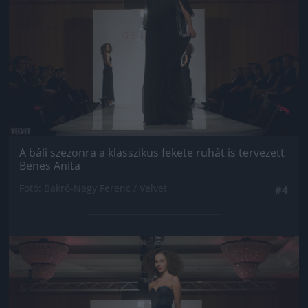
A báli szezonra a klasszikus fekete ruhát is tervezett
Benes Anita
Fotó: Bakró-Nagy Ferenc / Velvet
#4
Jön még kép!