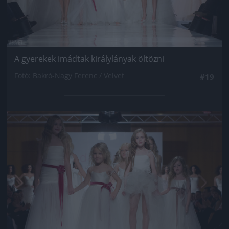
A gyerekek imádtak királylányak öltözni
Fotó: Bakró-Nagy Ferenc / Velvet
#19
Jön még kép!