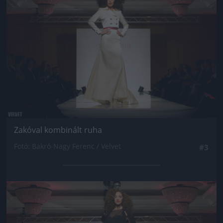
Zakóval kombinált ruha
Fotó: Bakró-Nagy Ferenc / Velvet
#3
Jön még kép!