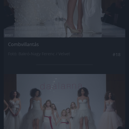
Combvillantás
Fotó: Bakró-Nagy Ferenc / Velvet
#18
Jön még kép!