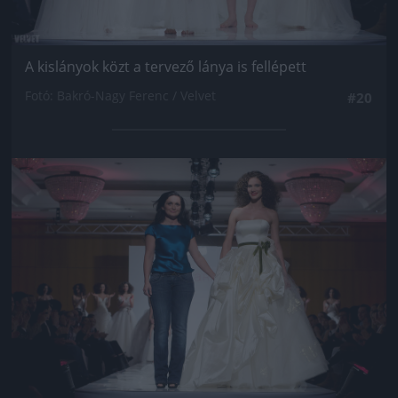
A kislányok közt a tervező lánya is fellépett
Fotó: Bakró-Nagy Ferenc / Velvet
#20
Jön még kép!