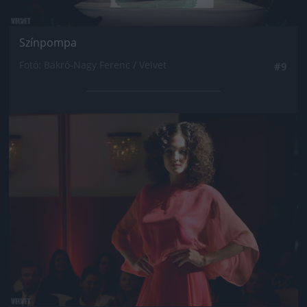
Színpompa
Fotó: Bakró-Nagy Ferenc / Velvet
#9
Jön még kép!