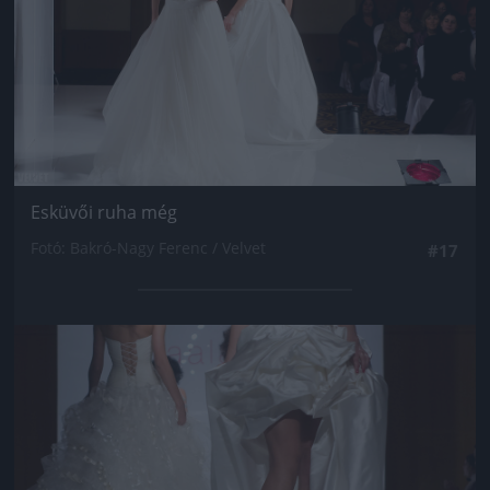
Esküvői ruha még
Fotó: Bakró-Nagy Ferenc / Velvet
#17
Jön még kép!