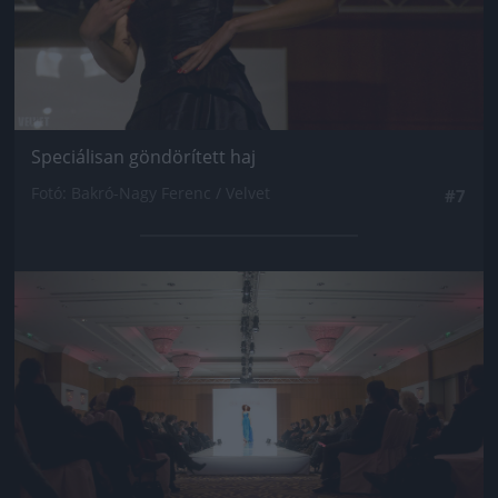
Speciálisan göndörített haj
Fotó: Bakró-Nagy Ferenc / Velvet
#7
Jön még kép!