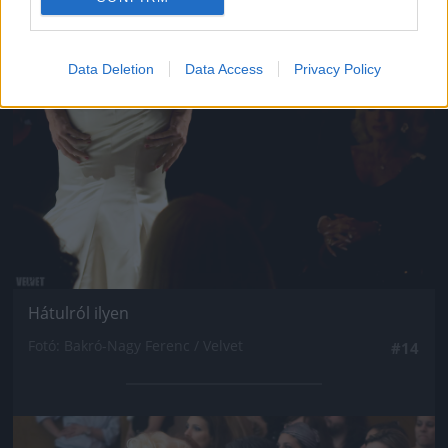
Jön még kép!
Data Deletion
Data Access
Privacy Policy
Hátulról ilyen
Fotó: Bakró-Nagy Ferenc / Velvet
#14
Jön még kép!