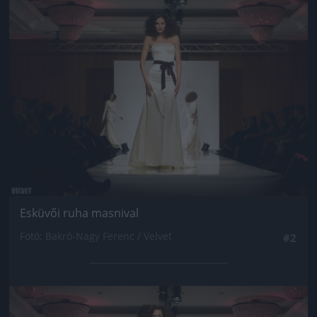
Jön még kép!
Esküvői ruha masnival
Fotó: Bakró-Nagy Ferenc / Velvet
#2
Jön még kép!