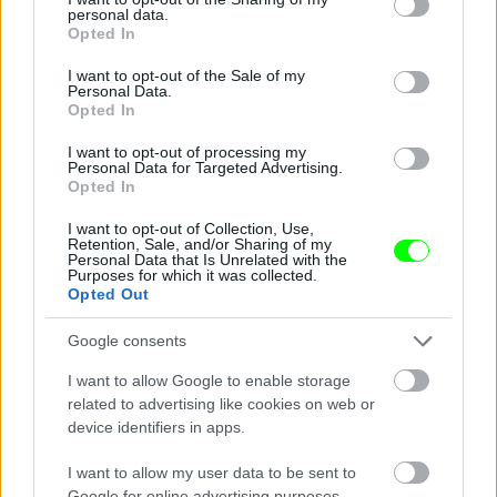
personal data.
Fotó: Bakró-Nagy Ferenc / Velvet
#11
grant or deny consent to Google and its third-party tags to
Opted In
use your data for below specified purposes in below Google
consent section.
I want to opt-out of the Sale of my
Personal Data.
Opted In
Jön még kép!
I want to opt-out of processing my
Personal Data for Targeted Advertising.
Opted In
I want to opt-out of Collection, Use,
Retention, Sale, and/or Sharing of my
Personal Data that Is Unrelated with the
Purposes for which it was collected.
Opted Out
Google consents
I want to allow Google to enable storage
related to advertising like cookies on web or
device identifiers in apps.
Esküvői ruha 2.
Fotó: Bakró-Nagy Ferenc / Velvet
#12
I want to allow my user data to be sent to
Google for online advertising purposes.