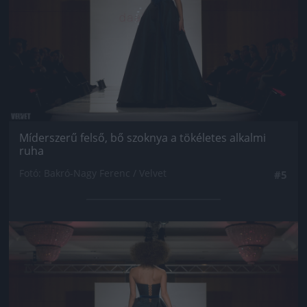
Míderszerű felső, bő szoknya a tökéletes alkalmi
ruha
Fotó: Bakró-Nagy Ferenc / Velvet
#5
Jön még kép!