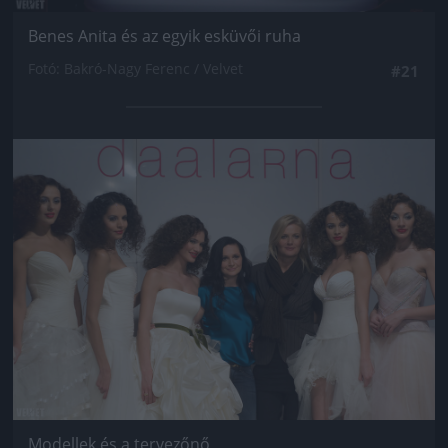
Benes Anita és az egyik esküvői ruha
Fotó: Bakró-Nagy Ferenc / Velvet
#21
Jön még kép!
Modellek és a tervezőnő