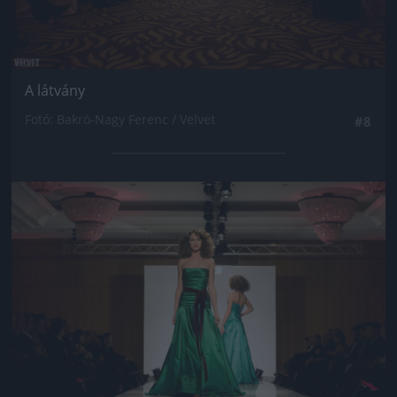
A látvány
Fotó: Bakró-Nagy Ferenc / Velvet
#8
Jön még kép!