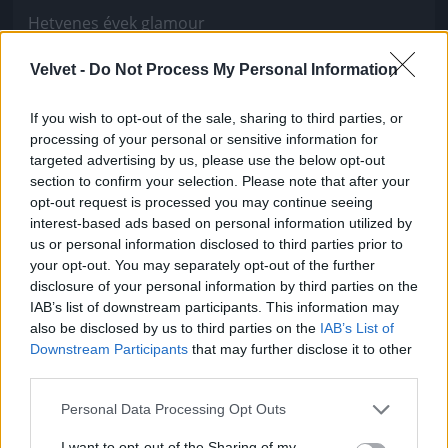
Hetvenes évek glamour
Fotó: Bakró-Nagy Ferenc / Velvet
#10
Velvet -
Do Not Process My Personal Information
If you wish to opt-out of the sale, sharing to third parties, or
processing of your personal or sensitive information for
Jön még kép!
targeted advertising by us, please use the below opt-out
section to confirm your selection. Please note that after your
opt-out request is processed you may continue seeing
interest-based ads based on personal information utilized by
us or personal information disclosed to third parties prior to
your opt-out. You may separately opt-out of the further
disclosure of your personal information by third parties on the
IAB’s list of downstream participants. This information may
also be disclosed by us to third parties on the
IAB’s List of
Downstream Participants
that may further disclose it to other
third parties.
Please note that this website/app uses one or more Google
Personal Data Processing Opt Outs
services and may gather and store information including but
Esküvői ruha 1.
not limited to your visit or usage behaviour. You may click to
I want to opt-out of the Sharing of my