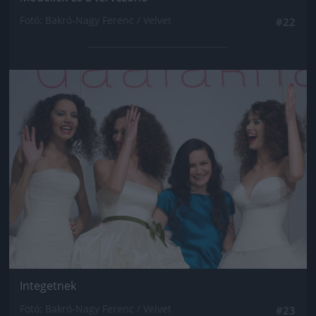
Fotó: Bakró-Nagy Ferenc / Velvet
#22
Jön még kép!
Integetnek
Fotó: Bakró-Nagy Ferenc / Velvet
#23