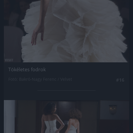
Tökéletes fodrok
Fotó: Bakró-Nagy Ferenc / Velvet
#16
Jön még kép!