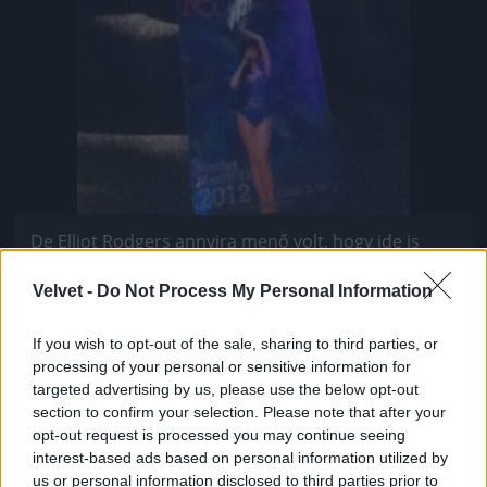
De Elliot Rodgers annyira menő volt, hogy ide is
bejutott
Velvet -
Do Not Process My Personal Information
Fotó: / Facebook / Elliot Rodger
#6
If you wish to opt-out of the sale, sharing to third parties, or
processing of your personal or sensitive information for
targeted advertising by us, please use the below opt-out
Jön még kép!
section to confirm your selection. Please note that after your
opt-out request is processed you may continue seeing
interest-based ads based on personal information utilized by
us or personal information disclosed to third parties prior to