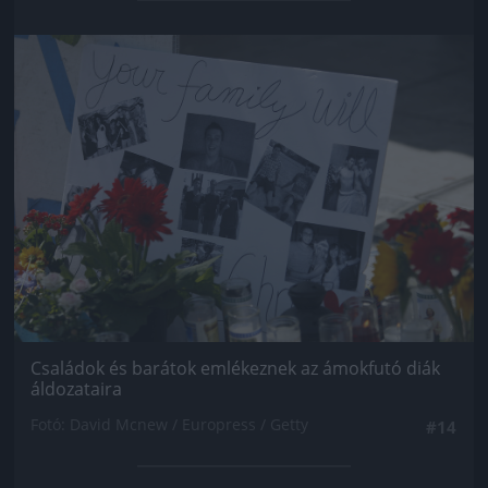
Jön még kép!
Családok és barátok emlékeznek az ámokfutó diák
áldozataira
Fotó: David Mcnew / Europress / Getty
#14