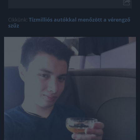
Cikkünk:
Tízmilliós autókkal menőzött a vérengző
szűz
Jön még kép!