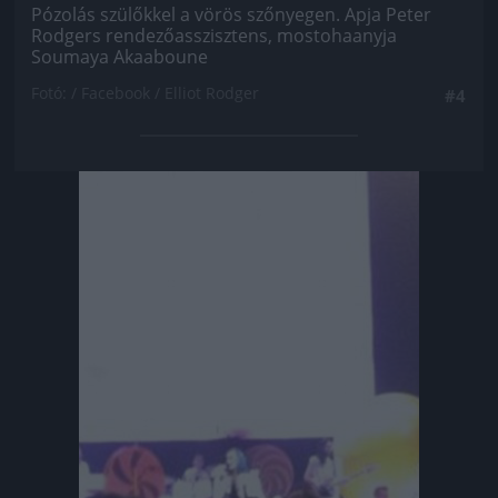
Pózolás szülőkkel a vörös szőnyegen. Apja Peter
Rodgers rendezőasszisztens, mostohaanyja
Soumaya Akaaboune
Fotó: / Facebook / Elliot Rodger
#4
Jön még kép!