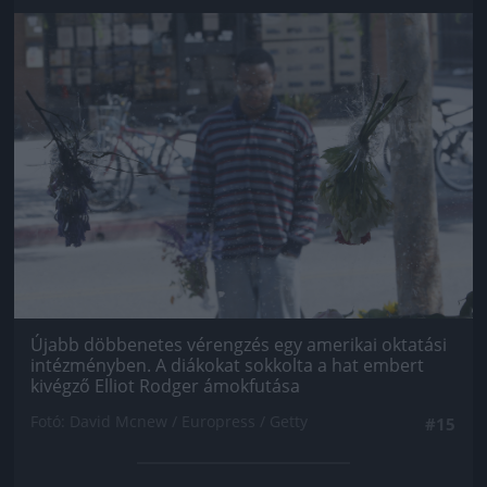
Jön még kép!
Újabb döbbenetes vérengzés egy amerikai oktatási
intézményben. A diákokat sokkolta a hat embert
kivégző Elliot Rodger ámokfutása
Fotó: David Mcnew / Europress / Getty
#15