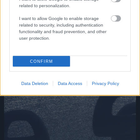
related to personalization.
I want to allow Google to enable storage
related to security, including authentication
functionality and fraud prevention, and other
user protection.
Az ámokfutás rekonstrukciója térképen
Fotó: Robyn Beck / AFP
#9
CONFIRM
Jön még kép!
Data Deletion
Data Access
Privacy Policy