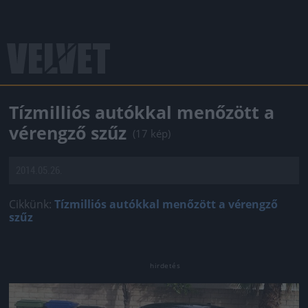
Tízmilliós autókkal menőzött a
vérengző szűz
(17 kép)
2014.05.26.
Cikkünk:
Tízmilliós autókkal menőzött a vérengző
szűz
Jön még kép!