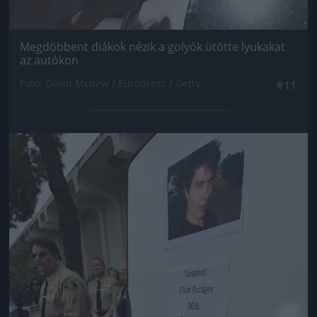
Megdöbbent diákok nézik a golyók ütötte lyukakat
az autókon
Fotó: David Mcnew / Europress / Getty
#11
Jön még kép!