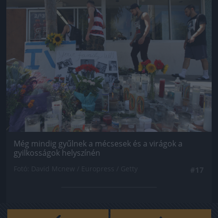
Jön még kép!
Még mindig gyűlnek a mécsesek és a virágok a
gyilkosságok helyszínén
Fotó: David Mcnew / Europress / Getty
#17