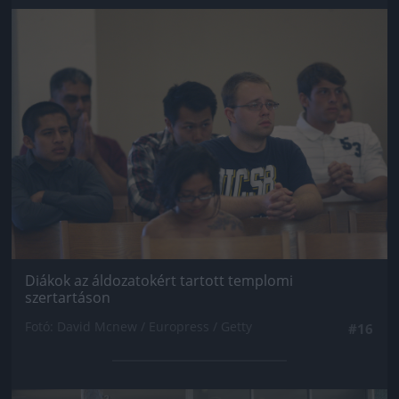
Jön még kép!
Diákok az áldozatokért tartott templomi
szertartáson
Fotó: David Mcnew / Europress / Getty
#16