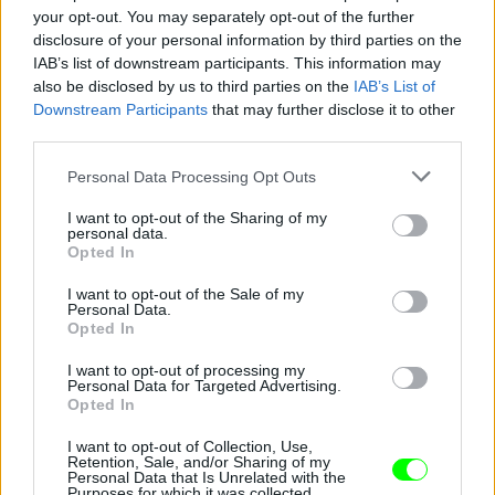
your opt-out. You may separately opt-out of the further
disclosure of your personal information by third parties on the
IAB’s list of downstream participants. This information may
also be disclosed by us to third parties on the
IAB’s List of
Downstream Participants
that may further disclose it to other
third parties.
A hatvanezres napszemüveg
Please note that this website/app uses one or more Google
Personal Data Processing Opt Outs
services and may gather and store information including but
Fotó: / Facebook / Elliot Rodger
#7
not limited to your visit or usage behaviour. You may click to
I want to opt-out of the Sharing of my
personal data.
grant or deny consent to Google and its third-party tags to
Opted In
use your data for below specified purposes in below Google
consent section.
I want to opt-out of the Sale of my
Personal Data.
Jön még kép!
Opted In
I want to opt-out of processing my
Personal Data for Targeted Advertising.
Opted In
I want to opt-out of Collection, Use,
Retention, Sale, and/or Sharing of my
Personal Data that Is Unrelated with the
Purposes for which it was collected.