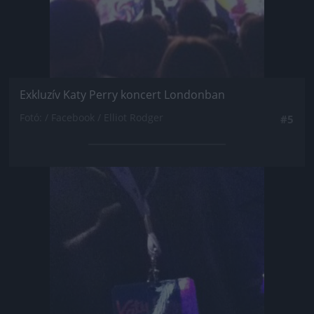
Exkluzív Katy Perry koncert Londonban
Fotó: / Facebook / Elliot Rodger
#5
Jön még kép!