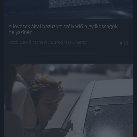
A lövések által bezúzott szélvédő a gyilkosságok
helyszínén
Fotó: David Mcnew / Europress / Getty
#10
Jön még kép!