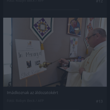
Fotó: Robyn Beck / AFP
#12
Jön még kép!
Imádkoznak az áldozatokért
Fotó: Robyn Beck / AFP
#13