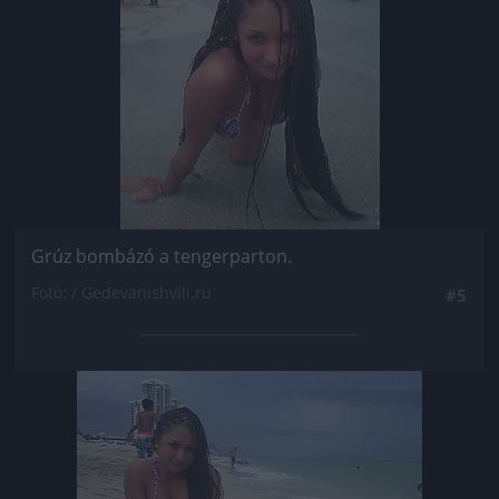
Grúz bombázó a tengerparton.
Fotó: / Gedevanishvili.ru
#5
Jön még kép!