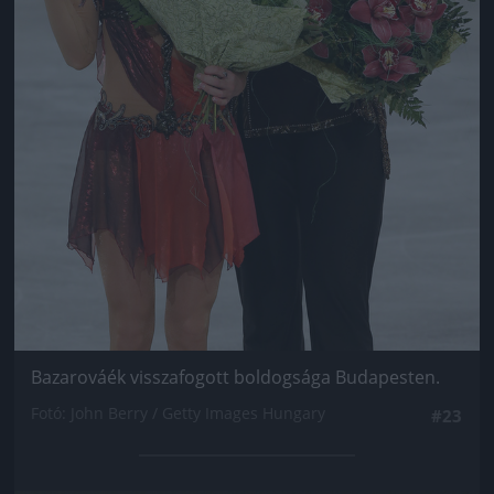
Bazarováék visszafogott boldogsága Budapesten.
Fotó: John Berry / Getty Images Hungary
#23