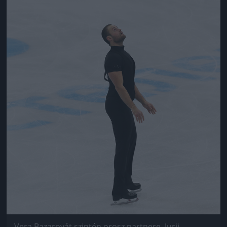
Vera Bazarovát szintén orosz partnere, Jurij