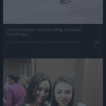
Osmond kétszer húzta be eddig a kanadai
bajnokságot.
Fotó: Andre Ringuette / Getty Images Hungary
#8
Jön még kép!