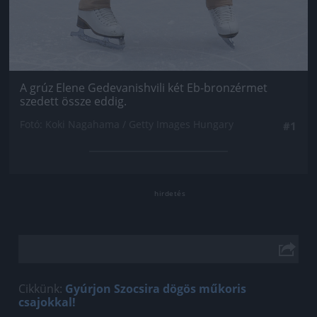
A grúz Elene Gedevanishvili két Eb-bronzérmet
szedett össze eddig.
Fotó: Koki Nagahama / Getty Images Hungary
#1
Cikkünk:
Gyúrjon Szocsira dögös műkoris
csajokkal!