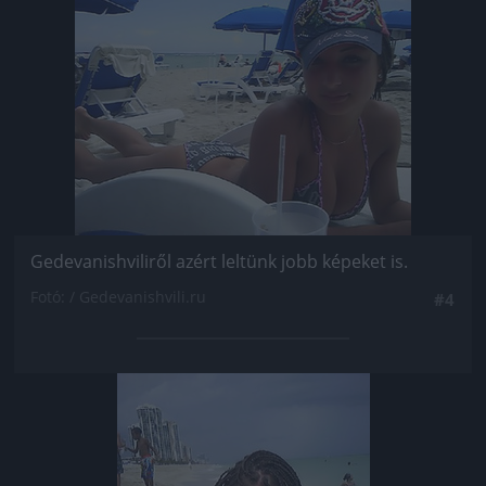
Jön még kép!
Gedevanishviliről azért leltünk jobb képeket is.
Fotó: / Gedevanishvili.ru
#4
Jön még kép!