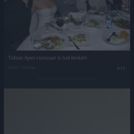
Tobias ilyen csinosan is tud kinézni
Fotó: / Twitter
#15
Jön még kép!