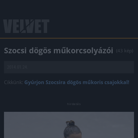
Szocsi dögös műkorcsolyázói
(43 kép)
2014.01.24.
Cikkünk:
Gyúrjon Szocsira dögös műkoris csajokkal!
Jön még kép!