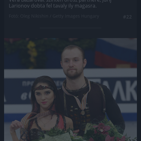
Larionov dobta fel tavaly ily magasra.
Fotó: Oleg Nikishin / Getty Images Hungary
#22
Jön még kép!