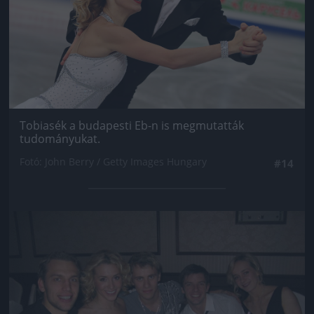
Tobiasék a budapesti Eb-n is megmutatták
tudományukat.
Fotó: John Berry / Getty Images Hungary
#14
Jön még kép!