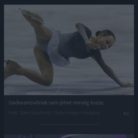
Jön még kép!
Gedevanisvilinek sem jöhet mindig össze.
Fotó: Dave Sandford / Getty Images Hungary
#2