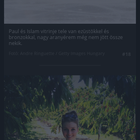
Paul és Islam vitrinje tele van ezüstökkel és
bronzokkal, nagy aranyérem még nem jött össze
nekik.
Fotó: Andre Ringuette / Getty Images Hungary
#18
Jön még kép!