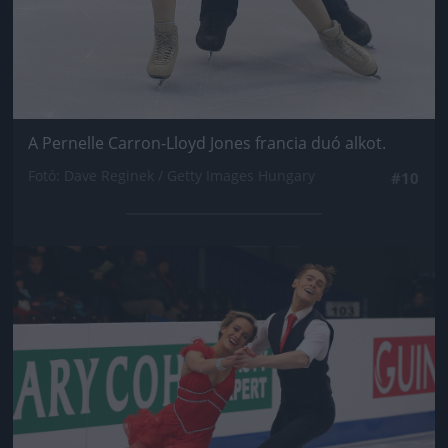
A Pernelle Carron-Lloyd Jones francia duó alkot.
Fotó: Dave Reginek / Getty Images Hungary
#10
Jön még kép!