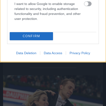
I want to allow Google to enable storage
related to security, including authentication
functionality and fraud prevention, and other
user protection.
CONFIRM
Isabella Tobias és Deividas Stagniunas: a páros női
tagja echte New York-i, de megoldotta a problémát.
Data Deletion
Data Access
Privacy Policy
Fotó: Dave Reginek / Getty Images Hungary
#13
Jön még kép!