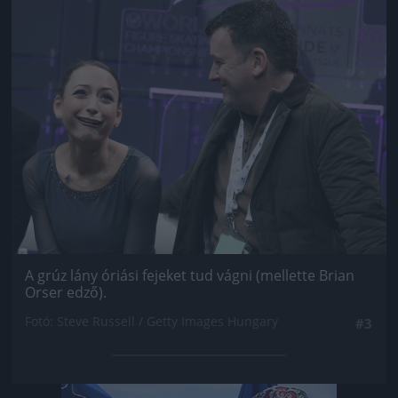
Jön még kép!
A grúz lány óriási fejeket tud vágni (mellette Brian
Orser edző).
Fotó: Steve Russell / Getty Images Hungary
#3