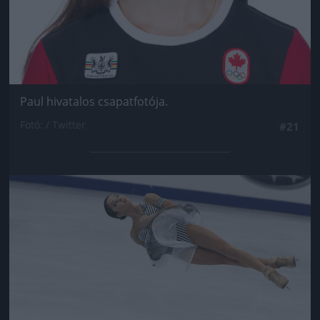
Paul hivatalos csapatfotója.
Fotó: / Twitter
#21
Jön még kép!