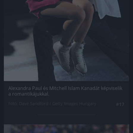
Alexandra Paul és Mitchell Islam Kanadát képviselik
a romantikájukkal.
Fotó: Dave Sandford / Getty Images Hungary
#17
Jön még kép!