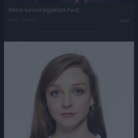
Bikinis korisok (egyikőjük Paul).
Fotó: / Twitter
#20
Jön még kép!