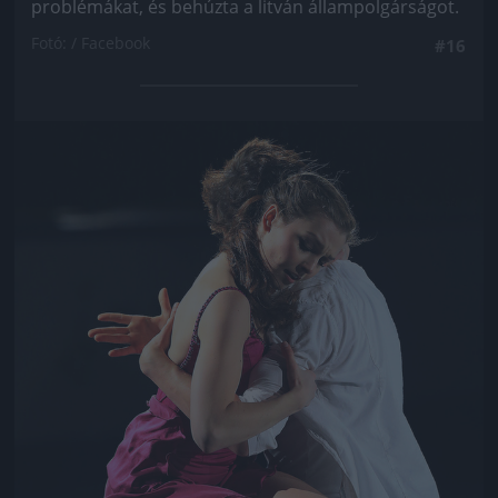
problémákat, és behúzta a litván állampolgárságot.
Fotó: / Facebook
#16
Jön még kép!