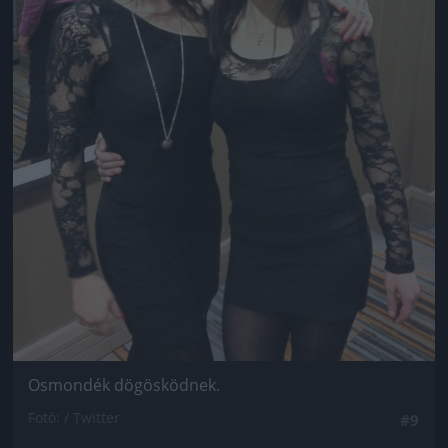
Osmondék dögösködnek.
Fotó: / Twitter
#9