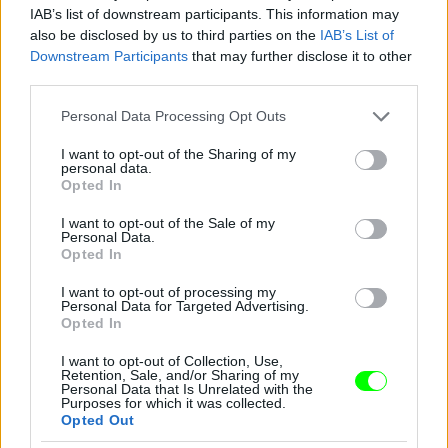
IAB’s list of downstream participants. This information may
also be disclosed by us to third parties on the
IAB’s List of
Downstream Participants
that may further disclose it to other
third parties.
Please note that this website/app uses one or more Google
Personal Data Processing Opt Outs
services and may gather and store information including but
not limited to your visit or usage behaviour. You may click to
I want to opt-out of the Sharing of my
personal data.
grant or deny consent to Google and its third-party tags to
Opted In
use your data for below specified purposes in below Google
consent section.
I want to opt-out of the Sale of my
Personal Data.
Opted In
I want to opt-out of processing my
Personal Data for Targeted Advertising.
Opted In
I want to opt-out of Collection, Use,
Retention, Sale, and/or Sharing of my
Personal Data that Is Unrelated with the
Purposes for which it was collected.
A 27 éves Carronnak eddig "csak" egy Universiade-
Opted Out
arany termett.