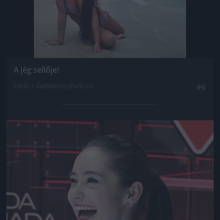
A jég sellője!
Fotó: / Gedevanishvili.ru
#6
Jön még kép!